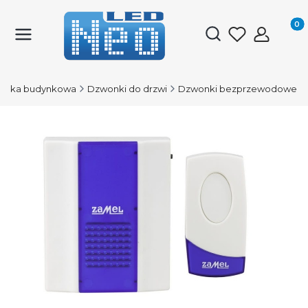
Produk
Otwórz wyszukiwark
tyka budynkowa
Dzwonki do drzwi
Dzwonki bezprzewodowe