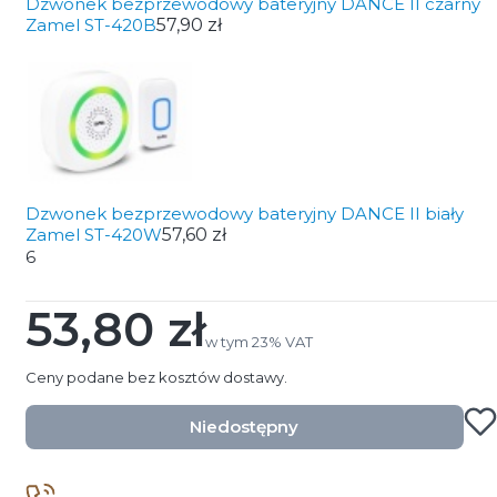
Dzwonek bezprzewodowy bateryjny DANCE II czarny
Zamel ST-420B
57,90 zł
Dzwonek bezprzewodowy bateryjny DANCE II biały
Zamel ST-420W
57,60 zł
6
53,80 zł
Cena
w tym 23% VAT
w tym
23%
VAT
Ceny podane bez kosztów dostawy.
Niedostępny