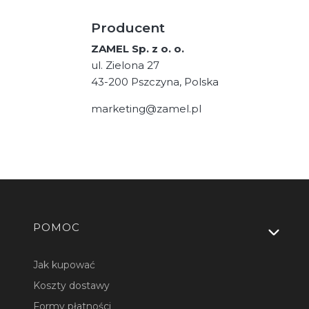
Producent
ZAMEL Sp. z o. o.
ul. Zielona 27
43-200 Pszczyna, Polska
marketing@zamel.pl
Linki w stopce
POMOC
Jak kupować
Koszty dostawy
Formy płatności