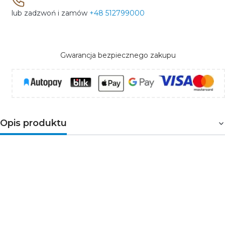
lub zadzwoń i zamów
+48 512799000
Gwarancja bezpiecznego zakupu
Opis produktu
Dzwonki z serii SUNDI renomowanej firmy
ZAMEL to zarówno klasyczna elegancja, ale i
nowoczesny design. Wyróżniają się szeroką gamą
wzorów, kształtów i kolorów w połączeniu z
rozmaitością melodyczną tworząc rozwiązanie
dopasowane do indywidualnych potrzeb.