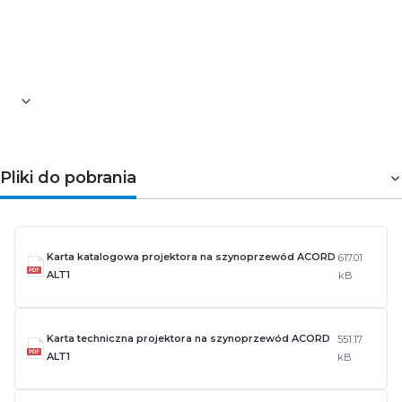
5 lat Gwarancji na warunkach oświadczenia
gwarancyjnego, dostępnego na stronie
internetowej
do montażu na szynoprzewodzie TEAR N
Pliki do pobrania
Karta katalogowa projektora na szynoprzewód ACORD
617.01
ALT1
kB
Karta techniczna projektora na szynoprzewód ACORD
551.17
ALT1
kB