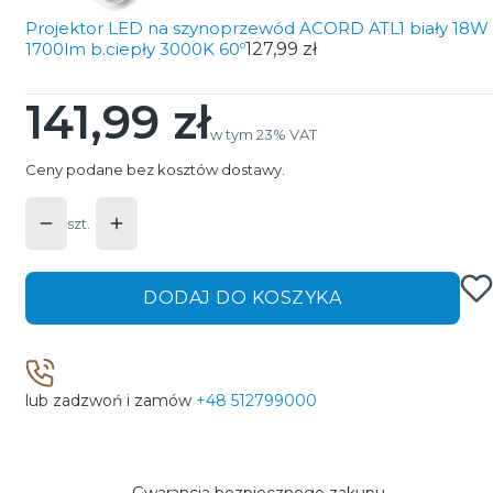
Projektor LED na szynoprzewód ACORD ATL1 biały 18W
1700lm b.ciepły 3000K 60º
127,99 zł
141,99 zł
Cena
w tym 23% VAT
w tym
23%
VAT
Ceny podane bez kosztów dostawy.
szt.
DODAJ DO KOSZYKA
lub zadzwoń i zamów
+48 512799000