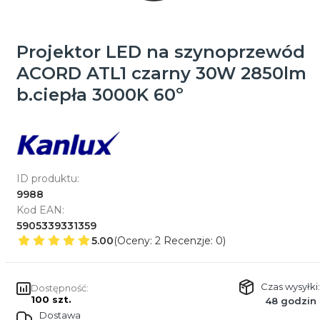
Projektor LED na szynoprzewód
ACORD ATL1 czarny 30W 2850lm
b.ciepła 3000K 60º
ID produktu:
9988
Kod EAN:
5905339331359
5.00
(Oceny: 2 Recenzje: 0)
Czas wysyłki:
Dostępność:
100 szt.
48 godzin
Dostawa