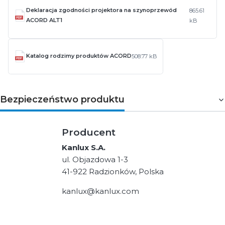
Deklaracja zgodności projektora na szynoprzewód
865.61
ACORD ALT1
kB
Katalog rodzimy produktów ACORD
508.77 kB
Bezpieczeństwo produktu
Producent
Kanlux S.A.
ul. Objazdowa 1-3
41-922 Radzionków, Polska
kanlux@kanlux.com