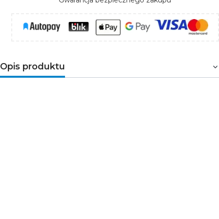
Gwarancja bezpiecznego zakupu
Opis produktu
ACORD ATL1
to zintegrowana oprawa oświetleniowa
do zamontowania na szynoprzewody trójobwodowe.
Produkt posiada moc 30W oraz emituje ciepłą barwę
światła 3000K o wysokim strumieniu świetlnym
wynoszącym 2850lm. Oprawa w standardzie posiada kąt
świecenia 60⁰, jednak możemy samodzielnie wymienić
reflektor i zmienić kąt na 15⁰ lub 36⁰ zależnie od tego czy
chcemy oświetlić powierzchnię czy konkretny detal.
Markowe kluczowe komponenty (LED COB i zasilacz),
wysoki poziom oddawania realnych barw (CRI>90) i
wyeliminowanie efektu olśnienia (UGR <19) to kolejne