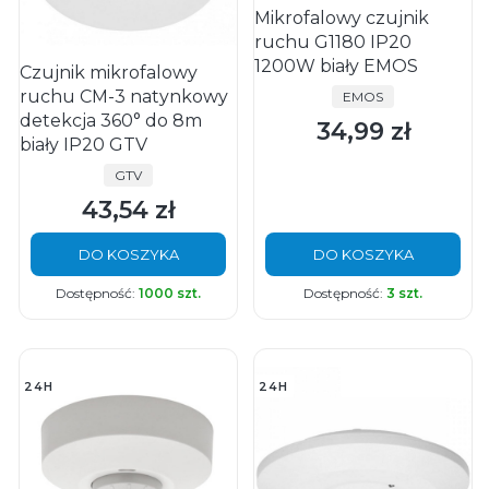
Mikrofalowy czujnik
ruchu G1180 IP20
1200W biały EMOS
Czujnik mikrofalowy
ruchu CM-3 natynkowy
PRODUCENT
EMOS
detekcja 360° do 8m
34,99 zł
Cena
biały IP20 GTV
PRODUCENT
GTV
43,54 zł
Cena
DO KOSZYKA
DO KOSZYKA
Dostępność:
1000 szt.
Dostępność:
3 szt.
24H
24H