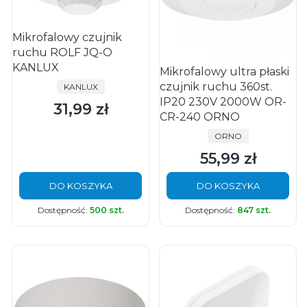
Mikrofalowy czujnik
ruchu ROLF JQ-O
KANLUX
Mikrofalowy ultra płaski
czujnik ruchu 360st.
PRODUCENT
KANLUX
IP20 230V 2000W OR-
31,99 zł
Cena
CR-240 ORNO
PRODUCENT
ORNO
55,99 zł
Cena
DO KOSZYKA
DO KOSZYKA
Dostępność:
500 szt.
Dostępność:
847 szt.