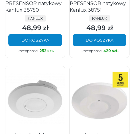
PRESENSOR natykowy
PRESENSOR natykowy
Kanlux 38750
Kanlux 38751
PRODUCENT
PRODUCENT
KANLUX
KANLUX
48,99 zł
48,99 zł
Cena
Cena
DO KOSZYKA
DO KOSZYKA
Dostępność:
252 szt.
Dostępność:
420 szt.