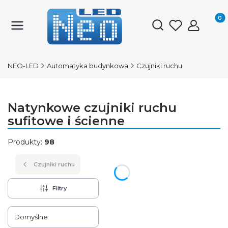
Produk
Otwórz wyszukiwark
NEO-LED
Automatyka budynkowa
Czujniki ruchu
Natynkowe czujniki ruchu
sufitowe i ścienne
Produkty:
98
Czujniki ruchu
Filtry
Lista produktów
Domyślne