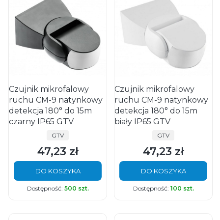
Czujnik mikrofalowy
Czujnik mikrofalowy
ruchu CM-9 natynkowy
ruchu CM-9 natynkowy
detekcja 180° do 15m
detekcja 180° do 15m
czarny IP65 GTV
biały IP65 GTV
PRODUCENT
PRODUCENT
GTV
GTV
47,23 zł
47,23 zł
Cena
Cena
DO KOSZYKA
DO KOSZYKA
Dostępność:
500 szt.
Dostępność:
100 szt.