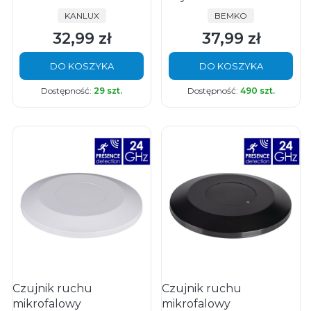
PRODUCENT
PRODUCENT
KANLUX
BEMKO
32,99 zł
37,99 zł
Cena
Cena
DO KOSZYKA
DO KOSZYKA
Dostępność:
29 szt.
Dostępność:
490 szt.
Czujnik ruchu
Czujnik ruchu
mikrofalowy
mikrofalowy