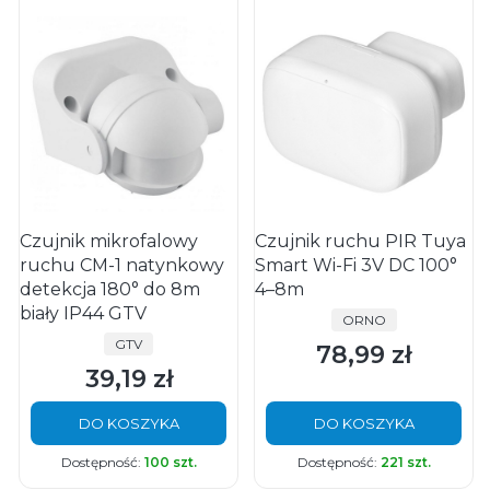
Czujnik mikrofalowy
Czujnik ruchu PIR Tuya
ruchu CM-1 natynkowy
Smart Wi-Fi 3V DC 100°
detekcja 180° do 8m
4–8m
biały IP44 GTV
PRODUCENT
ORNO
PRODUCENT
GTV
78,99 zł
Cena
39,19 zł
Cena
DO KOSZYKA
DO KOSZYKA
Dostępność:
100 szt.
Dostępność:
221 szt.