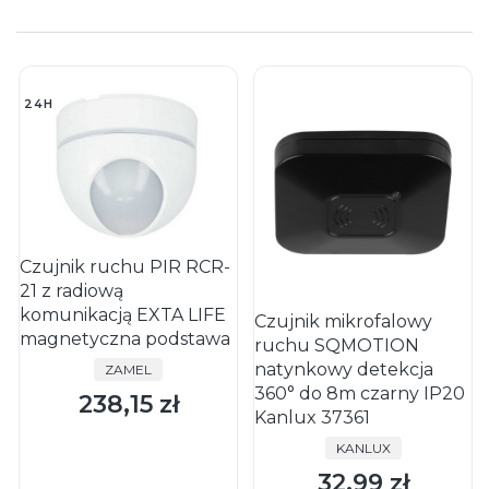
24H
Czujnik ruchu PIR RCR-
21 z radiową
komunikacją EXTA LIFE
Czujnik mikrofalowy
magnetyczna podstawa
ruchu SQMOTION
natynkowy detekcja
PRODUCENT
ZAMEL
360° do 8m czarny IP20
238,15 zł
Cena
Kanlux 37361
PRODUCENT
KANLUX
32,99 zł
Cena