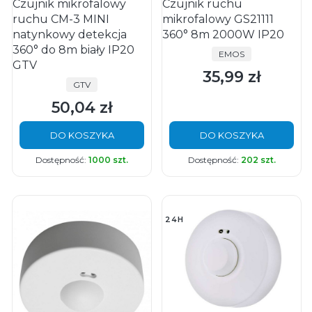
Czujnik mikrofalowy
Czujnik ruchu
ruchu CM-3 MINI
mikrofalowy GS21111
natynkowy detekcja
360° 8m 2000W IP20
360° do 8m biały IP20
PRODUCENT
EMOS
GTV
35,99 zł
Cena
PRODUCENT
GTV
50,04 zł
Cena
DO KOSZYKA
DO KOSZYKA
Dostępność:
1000 szt.
Dostępność:
202 szt.
24H