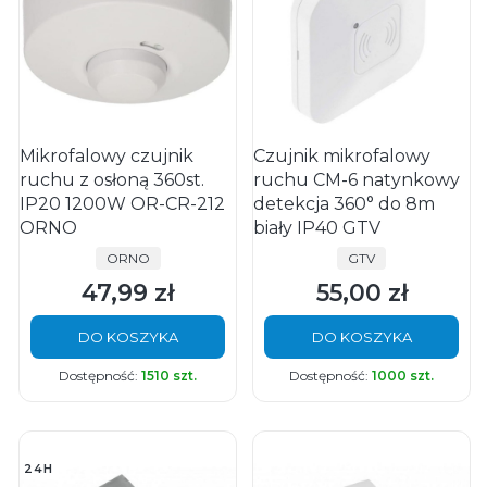
Mikrofalowy czujnik
Czujnik mikrofalowy
ruchu z osłoną 360st.
ruchu CM-6 natynkowy
IP20 1200W OR-CR-212
detekcja 360° do 8m
ORNO
biały IP40 GTV
PRODUCENT
PRODUCENT
ORNO
GTV
47,99 zł
55,00 zł
Cena
Cena
DO KOSZYKA
DO KOSZYKA
Dostępność:
1510 szt.
Dostępność:
1000 szt.
24H