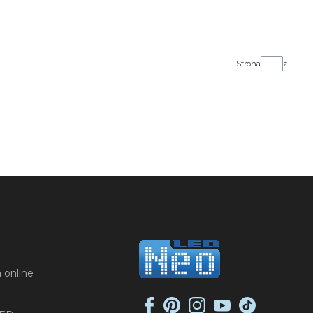
Strona
z 1
 online