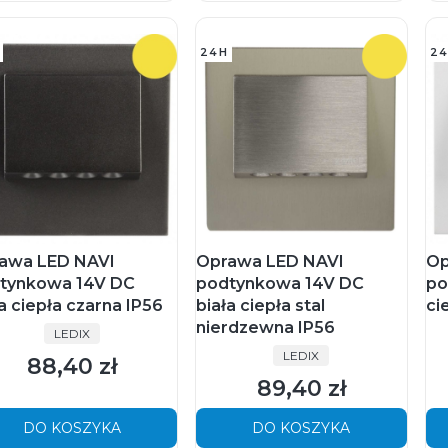
24H
24
awa LED NAVI
Oprawa LED NAVI
Op
tynkowa 14V DC
podtynkowa 14V DC
po
a ciepła czarna IP56
biała ciepła stal
ci
nierdzewna IP56
PRODUCENT
LEDIX
PRODUCENT
LEDIX
88,40 zł
Cena
89,40 zł
Cena
DO KOSZYKA
DO KOSZYKA