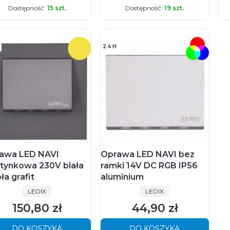
Dostępność:
15 szt.
Dostępność:
19 szt.
24H
awa LED NAVI
Oprawa LED NAVI bez
tynkowa 230V biała
ramki 14V DC RGB IP56
ła grafit
aluminium
PRODUCENT
PRODUCENT
LEDIX
LEDIX
150,80 zł
44,90 zł
Cena
Cena
DO KOSZYKA
DO KOSZYKA