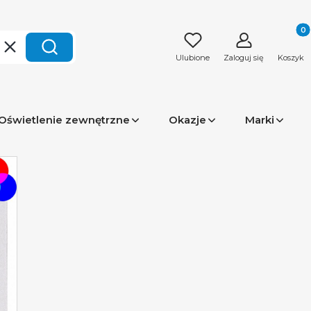
Produk
Wyczyść
Szukaj
Ulubione
Zaloguj się
Koszyk
Oświetlenie zewnętrzne
Okazje
Marki