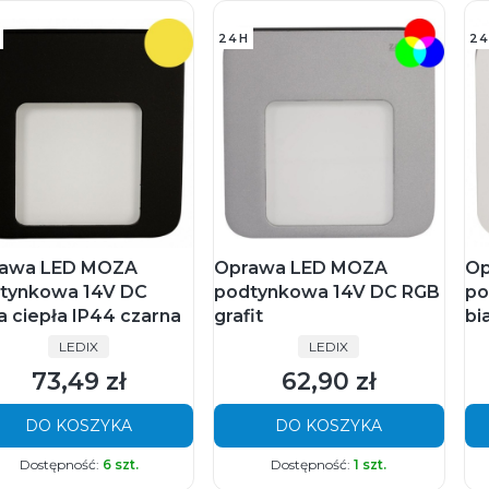
24H
24
awa LED MOZA
Oprawa LED MOZA
Op
tynkowa 14V DC
podtynkowa 14V DC RGB
po
ła ciepła IP44 czarna
grafit
bi
PRODUCENT
PRODUCENT
LEDIX
LEDIX
73,49 zł
62,90 zł
Cena
Cena
DO KOSZYKA
DO KOSZYKA
Dostępność:
6 szt.
Dostępność:
1 szt.