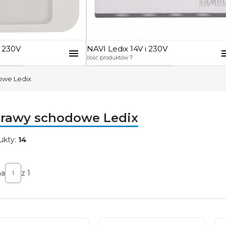
i 230V
NAVI Ledix 14V i 230V
Ilość produktów 7
 230V
:
NAVI Ledix 14V i 230V
:
owe Ledix
 14V
NAVI podtynkowa 14V
a 230V
NAVI podtynkowa 230V
rawy schodowe Ledix
14V
ukty:
14
ta produktów
na
z 1