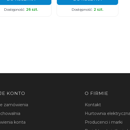
Dostępność:
26 szt.
Dostępność:
2 szt.
JE KONTO
O FIRMIE
je zamówienia
Kontakt
chowalnia
Hurtownia elektryczna
wienia konta
Producenci i marki