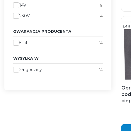
14V
8
230V
4
24H
GWARANCJA PRODUCENTA
Gwarancja producenta
5 lat
14
WYSYŁKA W
Wysyłka w
24 godziny
14
Opr
pod
ciep