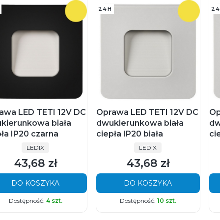
24H
24
awa LED TETI 12V DC
Oprawa LED TETI 12V DC
Op
kierunkowa biała
dwukierunkowa biała
dw
pła IP20 czarna
ciepła IP20 biała
ci
PRODUCENT
PRODUCENT
LEDIX
LEDIX
43,68 zł
43,68 zł
Cena
Cena
DO KOSZYKA
DO KOSZYKA
Dostępność:
4 szt.
Dostępność:
10 szt.