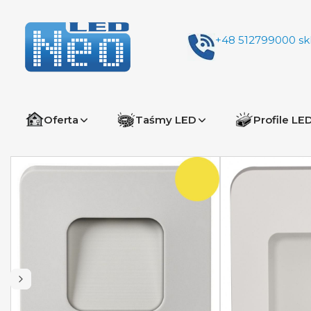
+48 512799000
sk
Oferta
Taśmy LED
Profile LE