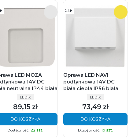
H
24H
rawa LED MOZA
Oprawa LED NAVI
dtynkowa 14V DC
podtynkowa 14V DC
ała neutralna IP44 biała
biała ciepła IP56 biała
PRODUCENT
PRODUCENT
LEDIX
LEDIX
89,15 zł
73,49 zł
Cena
Cena
DO KOSZYKA
DO KOSZYKA
Dostępność:
22 szt.
Dostępność:
19 szt.