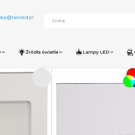
lep@neoled.pl
D
Źródła światła
Lampy LED