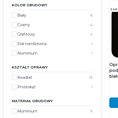
KOLOR OBUDOWY
24H
Kolor obudowy
Biały
6
Czarny
4
Grafitowy
2
Stal nierdzewna
1
Aluminium
1
Opr
KSZTAŁT OPRAWY
pod
bia
Kształt oprawy
Kwadrat
13
Prostokąt
1
MATERIAŁ OBUDOWY
Materiał obudowy
Aluminium
11