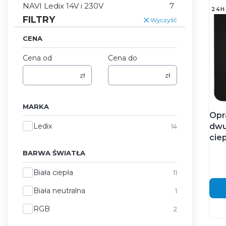
NAVI Ledix 14V i 230V
7
24H
FILTRY
Wyczyść
CENA
Cena od
Cena do
zł
zł
MARKA
Opr
Marka
Ledix
dwu
14
cie
BARWA ŚWIATŁA
Barwa światła
Biała ciepła
11
Biała neutralna
1
RGB
2