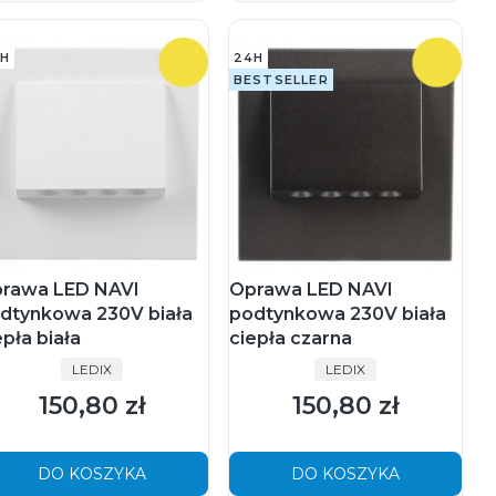
H
24H
BESTSELLER
rawa LED NAVI
Oprawa LED NAVI
dtynkowa 230V biała
podtynkowa 230V biała
epła biała
ciepła czarna
PRODUCENT
PRODUCENT
LEDIX
LEDIX
150,80 zł
150,80 zł
Cena
Cena
DO KOSZYKA
DO KOSZYKA