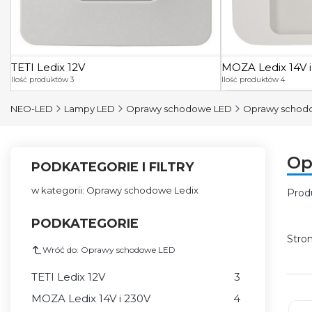
TETI Ledix 12V
MOZA Ledix 14V 
Ilość produktów 3
Ilość produktów 4
MOZA Ledix 14V i
NEO-LED
Lampy LED
Oprawy schodowe LED
Oprawy schod
MOZA podtynkowa
MOZA podtynkow
Op
PODKATEGORIE I FILTRY
MOZA natynkowa 
w kategorii: Oprawy schodowe Ledix
Prod
Lis
PODKATEGORIE
Stro
Wróć do: Oprawy schodowe LED
TETI Ledix 12V
3
MOZA Ledix 14V i 230V
4