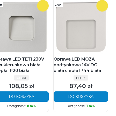
H
24H
rawa LED TETI 230V
Oprawa LED MOZA
ukierunkowa biała
podtynkowa 14V DC
epła IP20 biała
biała ciepła IP44 biała
PRODUCENT
PRODUCENT
LEDIX
LEDIX
108,05 zł
87,40 zł
Cena
Cena
DO KOSZYKA
DO KOSZYKA
Dostępność:
8 szt.
Dostępność:
7 szt.