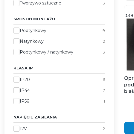
Tworzywo sztuczne
3
24H
SPOSÓB MONTAŻU
Sposób montażu
Podtynkowy
9
Natynkowy
2
Podtynkowy / natynkowy
3
KLASA IP
Opr
Klasa IP
IP20
6
pod
IP44
7
biał
IP56
1
NAPIĘCIE ZASILANIA
Napięcie zasilania
12V
2