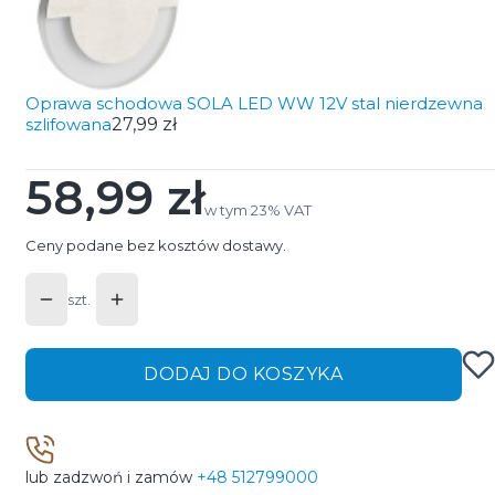
Oprawa schodowa SOLA LED WW 12V stal nierdzewna
szlifowana
27,99 zł
58,99 zł
Cena
w tym 23% VAT
w tym
23%
VAT
Ceny podane bez kosztów dostawy.
szt.
DODAJ DO KOSZYKA
lub zadzwoń i zamów
+48 512799000