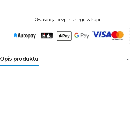
Gwarancja bezpiecznego zakupu
Opis produktu
Oprawa schodowa 230V do prostego montażu
bez zasilacza
Kanlux APUS LED AC-WW to oprawa przyschodowa
przeznaczona do bezpośredniego podłączenia do
instalacji 230V. Sprawdzi się tam, gdzie zależy Ci na
szybkim montażu i estetycznym efekcie świetlnym bez
stosowania dodatkowego zasilacza.
Ciepła barwa