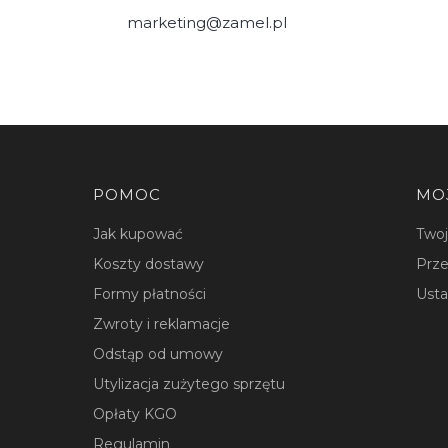
marketing@zamel.pl
Linki w stopce
POMOC
MO
Jak kupować
Two
Koszty dostawy
Prze
Formy płatności
Usta
Zwroty i reklamacje
Odstąp od umowy
Utylizacja zużytego sprzętu
Opłaty KGO
Regulamin