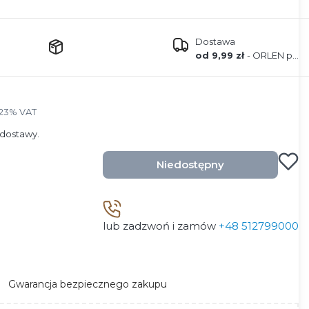
Dostawa
od 9,99 zł
- ORLEN paczka
23% VAT
23%
VAT
dostawy.
Niedostępny
lub zadzwoń i zamów
+48 512799000
Gwarancja bezpiecznego zakupu