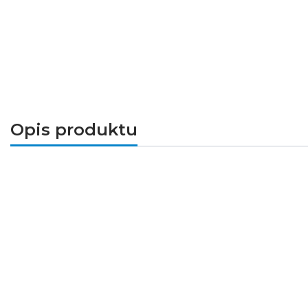
Opis produktu
Łącznik przelotowy Symbol WSR-940
Opis:
Łącznik dwubiegunowy, rozbieralny, z tw
do zainstalowania na przewodzie 2x0,75 
Wymiary: 65 x 23 x 17 mm