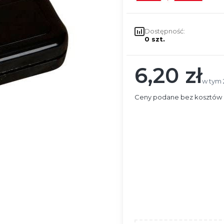
Dostępność:
0 szt.
6,20 zł
Cena
w tym 
w tym
Ceny podane bez kosztów 