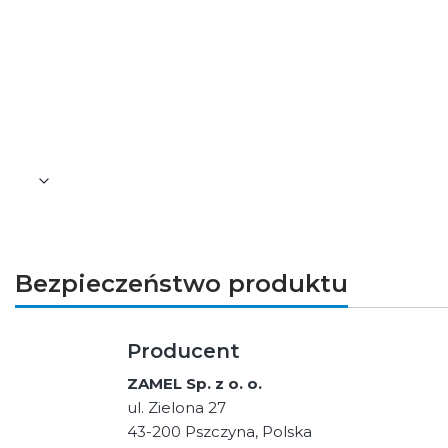
Stopień ochrony: IP20
Klasa ochronności: II
Kolor: czarny
Bezpieczeństwo produktu
Producent
ZAMEL Sp. z o. o.
ul. Zielona 27
43-200 Pszczyna, Polska