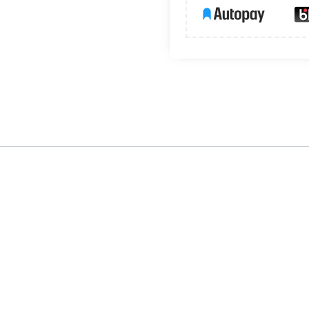
orzywa sztucznego,
mm²,