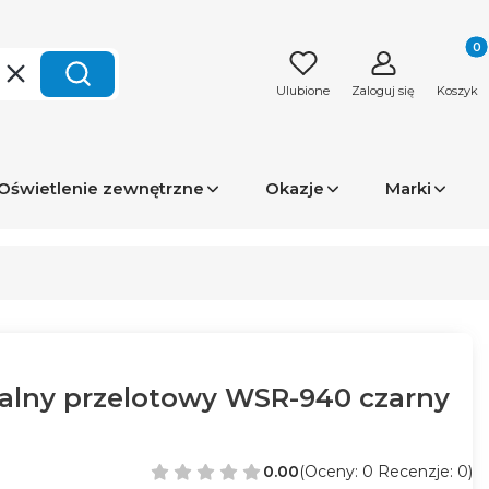
Produk
Wyczyść
Szukaj
Ulubione
Zaloguj się
Koszyk
Oświetlenie zewnętrzne
Okazje
Marki
alny przelotowy WSR-940 czarny
0.00
(Oceny: 0 Recenzje: 0)