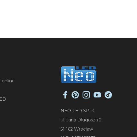
 online
LED
NEO-LED SP. K.
ul. Jana Długosza 2
51-162 Wrocław