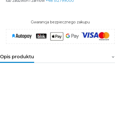
lub zadzwoń i zamów
+48 512799000
Gwarancja bezpiecznego zakupu
Opis produktu
Zaślepka FLAT8 z otworem srebrna – eleganckie i
funkcjonalne wykończenie profilu LED
Zaślepka FLAT8 z otworem
w kolorze srebrnym to
estetyczne akcesorium przeznaczone do
profilu
aluminiowego LED z serii FLAT8
. Umożliwia eleganckie i
trwałe zamknięcie zakończeń profilu, jednocześnie