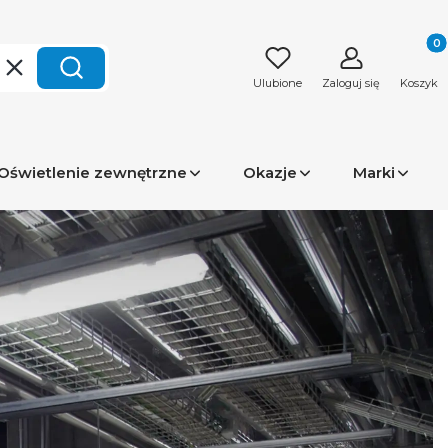
Produk
Wyczyść
Szukaj
Ulubione
Zaloguj się
Koszyk
Oświetlenie zewnętrzne
Okazje
Marki