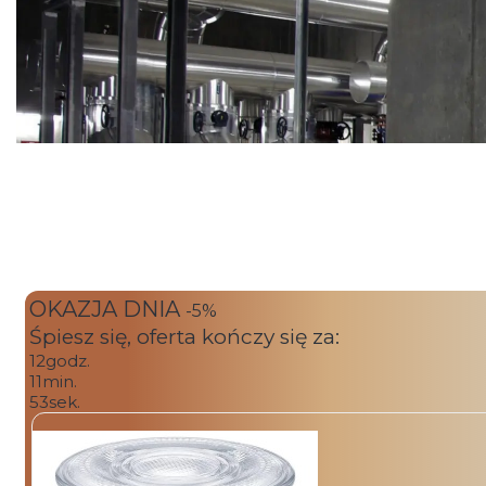
OKAZJA DNIA
-5%
Śpiesz się, oferta kończy się za:
12
godz.
11
min.
53
sek.