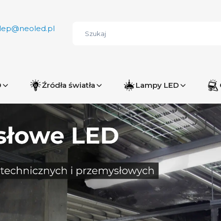
lep@neoled.pl
D
Źródła światła
Lampy LED