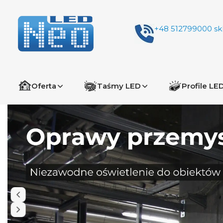
+48 512799000
sk
Oferta
Taśmy LED
Profile LE