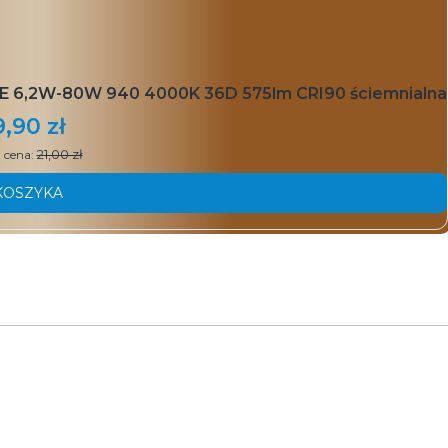
UE 6,2W-80W 940 4000K 36D 575lm CRI90 ściemnialna
9,90 zł
21,00 zł
 cena:
KOSZYKA