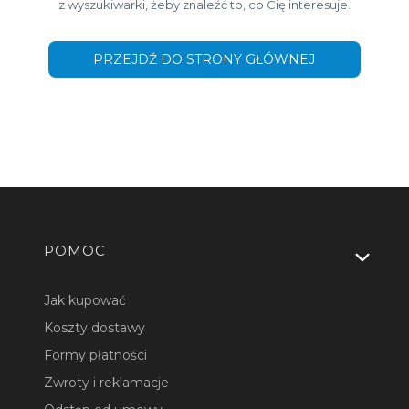
z wyszukiwarki, żeby znaleźć to, co Cię interesuje.
PRZEJDŹ DO STRONY GŁÓWNEJ
Linki w stopce
POMOC
Jak kupować
Koszty dostawy
Formy płatności
Zwroty i reklamacje