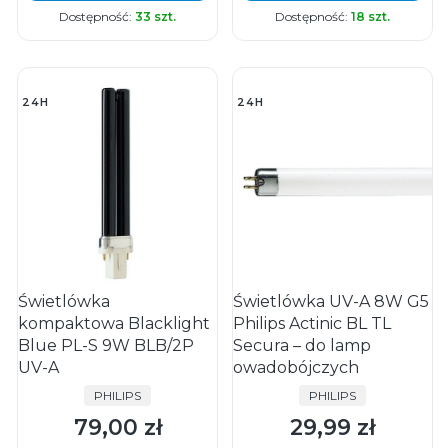
Dostępność:
33 szt.
Dostępność:
18 szt.
24H
24H
Świetlówka
Świetlówka UV-A 8W G5
kompaktowa Blacklight
Philips Actinic BL TL
Blue PL-S 9W BLB/2P
Secura – do lamp
UV-A
owadobójczych
PRODUCENT
PRODUCENT
PHILIPS
PHILIPS
79,00 zł
29,99 zł
Cena
Cena