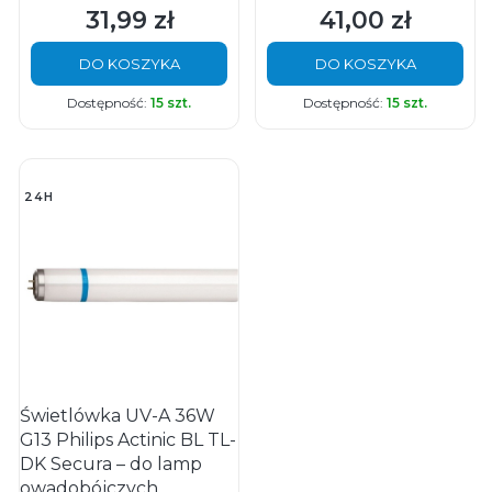
31,99 zł
41,00 zł
Cena
Cena
DO KOSZYKA
DO KOSZYKA
Dostępność:
15 szt.
Dostępność:
15 szt.
24H
Świetlówka UV-A 36W
G13 Philips Actinic BL TL-
DK Secura – do lamp
owadobójczych