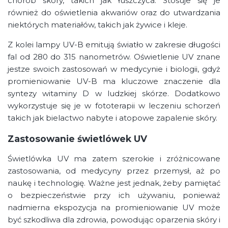
chorób skóry, takich jak łuszczyca. Stosuje się je
również do oświetlenia akwariów oraz do utwardzania
niektórych materiałów, takich jak żywice i kleje.
Z kolei lampy UV-B emitują światło w zakresie długości
fal od 280 do 315 nanometrów. Oświetlenie UV znane
jestze swoich zastosowań w medycynie i biologii, gdyż
promieniowanie UV-B ma kluczowe znaczenie dla
syntezy witaminy D w ludzkiej skórze. Dodatkowo
wykorzystuje się je w fototerapii w leczeniu schorzeń
takich jak bielactwo nabyte i atopowe zapalenie skóry.
Zastosowanie świetlówek UV
Świetlówka UV ma zatem szerokie i zróżnicowane
zastosowania, od medycyny przez przemysł, aż po
naukę i technologię. Ważne jest jednak, żeby pamiętać
o bezpieczeństwie przy ich używaniu, ponieważ
nadmierna ekspozycja na promieniowanie UV może
być szkodliwa dla zdrowia, powodując oparzenia skóry i