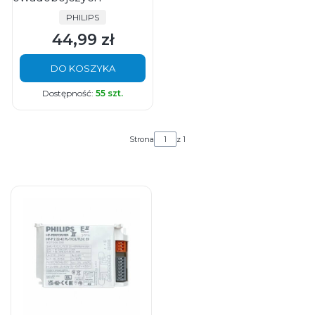
PRODUCENT
PHILIPS
44,99 zł
Cena
DO KOSZYKA
Dostępność:
55 szt.
Strona
z 1