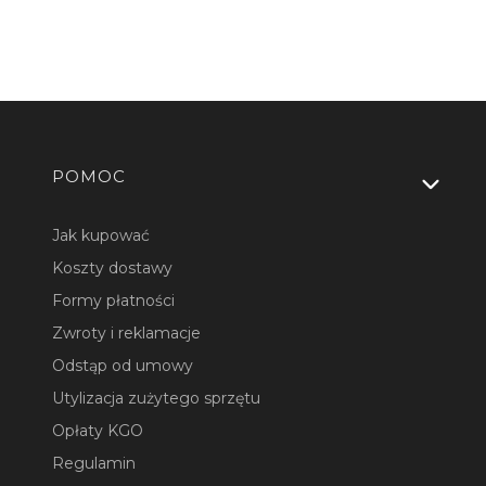
Linki w stopce
POMOC
Jak kupować
Koszty dostawy
Formy płatności
Zwroty i reklamacje
Odstąp od umowy
Utylizacja zużytego sprzętu
Opłaty KGO
Regulamin