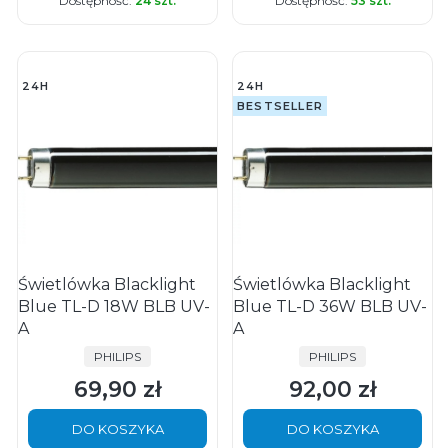
Dostępność:
24 szt.
Dostępność:
53 szt.
24H
24H
BESTSELLER
Świetlówka Blacklight
Świetlówka Blacklight
Blue TL-D 18W BLB UV-
Blue TL-D 36W BLB UV-
A
A
PRODUCENT
PRODUCENT
PHILIPS
PHILIPS
69,90 zł
92,00 zł
Cena
Cena
DO KOSZYKA
DO KOSZYKA