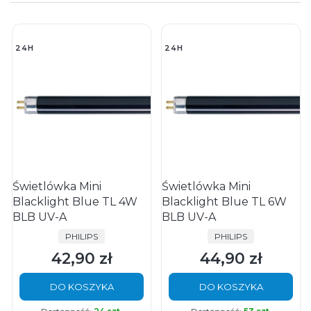
24H
24H
Świetlówka Mini
Świetlówka Mini
Blacklight Blue TL 4W
Blacklight Blue TL 6W
BLB UV-A
BLB UV-A
PRODUCENT
PRODUCENT
PHILIPS
PHILIPS
42,90 zł
44,90 zł
Cena
Cena
DO KOSZYKA
DO KOSZYKA