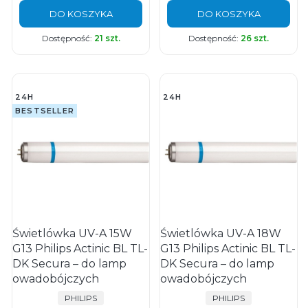
DO KOSZYKA
DO KOSZYKA
Dostępność:
21 szt.
Dostępność:
26 szt.
24H
24H
BESTSELLER
Świetlówka UV-A 15W
Świetlówka UV-A 18W
G13 Philips Actinic BL TL-
G13 Philips Actinic BL TL-
DK Secura – do lamp
DK Secura – do lamp
owadobójczych
owadobójczych
PRODUCENT
PRODUCENT
PHILIPS
PHILIPS