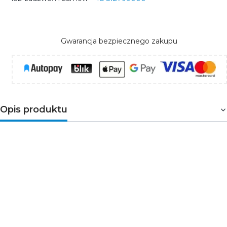
Gwarancja bezpiecznego zakupu
Opis produktu
Żarówka CorePro LEDBulbND to innowacyjne źródło
światła LED. Produkt wykonany został w najnowszych
technologiach LED z zachowaniem klasycznej formy
żarówki żarowej. Charakteryzuje się
energooszczędnością oraz wysokim wykonaniem. Przez
transparenty klosz wydobywa się ciepła barwa światła
2700K, która nie powoduje efektu "olśnienia".