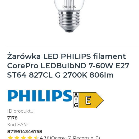
Żarówka LED PHILIPS filament
CorePro LEDBulbND 7-60W E27
ST64 827CL G 2700K 806lm
ID produktu:
7178
Kod EAN:
8719514346758
4.30
(Oceny: 51 Recenzje: 0)