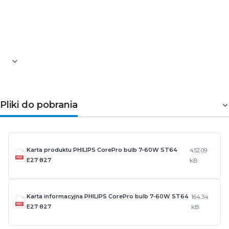
>>>
Kliknij i dowiedz się dlaczego warto kupić
żarówki PHILIPS LED
Pliki do pobrania
Karta produktu PHILIPS CorePro bulb 7-60W ST64
452.09
E27 827
kB
Karta informacyjna PHILIPS CorePro bulb 7-60W ST64
164.34
E27 827
kB