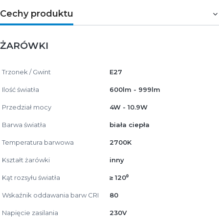
Cechy produktu
ŻARÓWKI
Trzonek / Gwint
E27
Ilość światła
600lm - 999lm
Przedział mocy
4W - 10.9W
Barwa światła
biała ciepła
Temperatura barwowa
2700K
Kształt żarówki
inny
Kąt rozsyłu światła
≥ 120⁰
Wskaźnik oddawania barw CRI
80
Napięcie zasilania
230V