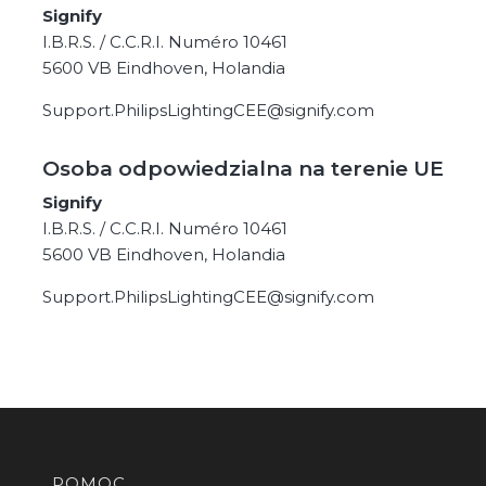
Signify
I.B.R.S. / C.C.R.I. Numéro 10461
5600 VB Eindhoven, Holandia
Support.PhilipsLightingCEE@signify.com
Osoba odpowiedzialna na terenie UE
Signify
I.B.R.S. / C.C.R.I. Numéro 10461
5600 VB Eindhoven, Holandia
Support.PhilipsLightingCEE@signify.com
Linki w stopce
POMOC