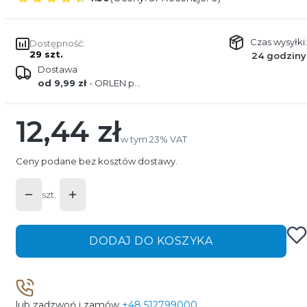
Czas wysyłki:
Dostępność:
29 szt.
24 godziny
Dostawa
od 9,99 zł
- ORLEN paczka
12,44 zł
Cena
w tym 23% VAT
w tym
23%
VAT
Ceny podane bez kosztów dostawy.
szt.
DODAJ DO KOSZYKA
lub zadzwoń i zamów
+48 512799000