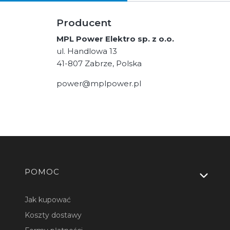
Producent
MPL Power Elektro sp. z o.o.
ul. Handlowa 13
41-807 Zabrze, Polska
power@mplpower.pl
Linki w stopce
POMOC
Jak kupować
Koszty dostawy