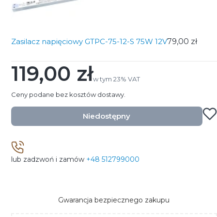
Zasilacz napięciowy GTPC-75-12-S 75W 12V
79,00 zł
119,00 zł
Cena
w tym 23% VAT
w tym
23%
VAT
Ceny podane bez kosztów dostawy.
Niedostępny
lub zadzwoń i zamów
+48 512799000
Gwarancja bezpiecznego zakupu