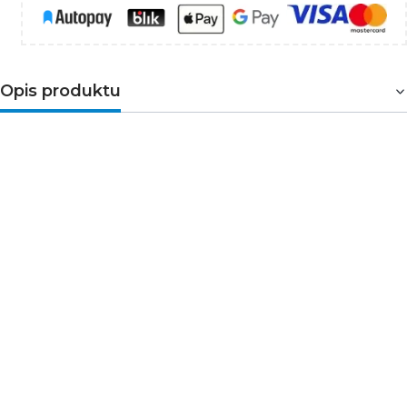
Opis produktu
Wodoszczelne
(IP67)
zasilacze
stałonapięciowe
z serii
GLSV
marki
Gl
obal Leader Power
sprawdzą się w wielu, nawet
najbardziej wymagających aplikacjach, np. przy
oświetleniu ulicznym LED oraz przemysłowym. Za
solidność produktu odpowiada wytrzymała
metalowa
obudowa
. Ale ich najważniejszymi cechami jest
zgodność z normami oświetleniowymi (m.in. EN55015)
oraz
certyfikat TÜV
potwierdzający wysoką jakość.
Posiada wbudowaną aktywną funkcję korelacji
współczynnika mocy
PFC
, która przekłada się na
zdecydowanie lepszą wydajność zasilacza.