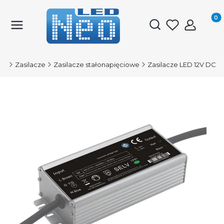
Produk
Otwórz wyszukiwark
ED
Zasilacze
Zasilacze stałonapięciowe
Zasilacze LED 12V DC