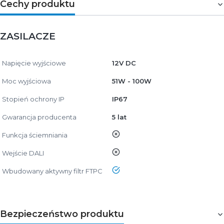
Cechy produktu
ZASILACZE
Napięcie wyjściowe
12V DC
Moc wyjściowa
51W - 100W
Stopień ochrony IP
IP67
Gwarancja producenta
5 lat
nie
Funkcja ściemniania
nie
Wejście DALI
tak
Wbudowany aktywny filtr FTPC
Bezpieczeństwo produktu