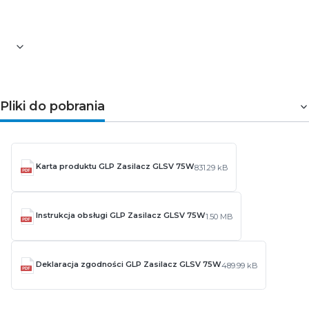
Wysokość [mm]: 39
Gwarancja: 5-letnia
Pliki do pobrania
Karta produktu GLP Zasilacz GLSV 75W
831.29 kB
Instrukcja obsługi GLP Zasilacz GLSV 75W
1.50 MB
Deklaracja zgodności GLP Zasilacz GLSV 75W
489.99 kB