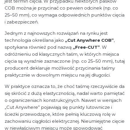
jest termin cięcia. W przypadku niektórych pasków
COB można je przycinać co pewien odcinek (np. co
25–50 mm), co wymaga odpowiednich punktów cięcia
i zabezpieczeń.
Jednym z najnowszych rozwiązań na rynku jest
technologia określana jako
„Cut Anywhere COB”
,
spotykana również pod nazwą
„Free-CUT”
. W
odróżnieniu od klasycznych taśm, w których miejsca
cięcia są wyraźnie zaznaczone (np. co 25–50 mm), tutaj
producent deklaruje możliwość przycinania taśmy
praktycznie w dowolnym miejscu na jej długości.
W praktyce oznacza to, że choć taśmę rzeczywiście da
się skrócić z dużą elastycznością, nadal warto pamiętać
o ograniczeniach konstrukcyjnych. Nawet w wersjach
„Cut Anywhere” pojawiają się punkty lutownicze i
ścieżki przewodzące, które pełnią kluczową rolę w
zachowaniu ciągłości elektrycznej. Nieumiejętne cięcie
w niewłaściwym miejscu może spowodować