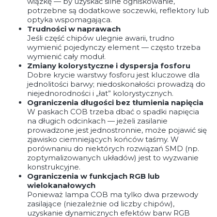
wiązkę — by uzyskać silne ogniskowanie,
potrzebne są dodatkowe soczewki, reflektory lub
optyka wspomagająca.
Trudności w naprawach
Jeśli część chipów ulegnie awarii, trudno
wymienić pojedynczy element — często trzeba
wymienić cały moduł.
Zmiany kolorystyczne i dyspersja fosforu
Dobre krycie warstwy fosforu jest kluczowe dla
jednolitości barwy; niedoskonałości prowadzą do
niejednorodności i „łat” kolorystycznych.
Ograniczenia długości bez tłumienia napięcia
W paskach COB trzeba dbać o spadki napięcia
na długich odcinkach — jeżeli zasilanie
prowadzone jest jednostronnie, może pojawić się
zjawisko ciemniejących końców taśmy. W
porównaniu do niektórych rozwiązań SMD (np.
zoptymalizowanych układów) jest to wyzwanie
konstrukcyjne.
Ograniczenia w funkcjach RGB lub
wielokanałowych
Ponieważ lampa COB ma tylko dwa przewody
zasilające (niezależnie od liczby chipów),
uzyskanie dynamicznych efektów barw RGB