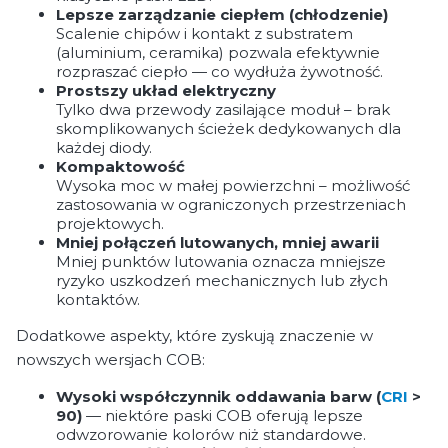
Lepsze zarządzanie ciepłem (chłodzenie)
Scalenie chipów i kontakt z substratem
(aluminium, ceramika) pozwala efektywnie
rozpraszać ciepło — co wydłuża żywotność.
Prostszy układ elektryczny
Tylko dwa przewody zasilające moduł – brak
skomplikowanych ścieżek dedykowanych dla
każdej diody.
Kompaktowość
Wysoka moc w małej powierzchni – możliwość
zastosowania w ograniczonych przestrzeniach
projektowych.
Mniej połączeń lutowanych, mniej awarii
Mniej punktów lutowania oznacza mniejsze
ryzyko uszkodzeń mechanicznych lub złych
kontaktów.
Dodatkowe aspekty, które zyskują znaczenie w
nowszych wersjach COB:
Wysoki współczynnik oddawania barw (
CRI
>
90)
— niektóre paski COB oferują lepsze
odwzorowanie kolorów niż standardowe.