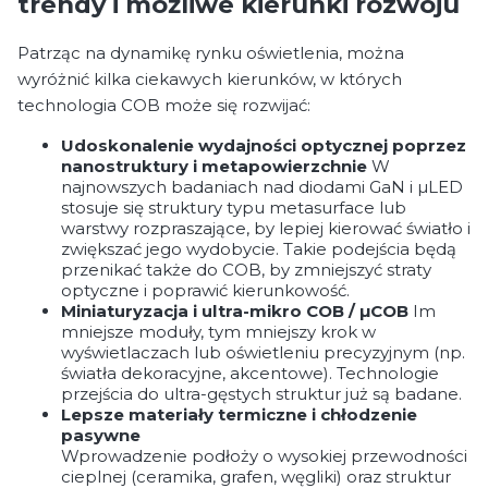
trendy i możliwe kierunki rozwoju
Patrząc na dynamikę rynku oświetlenia, można
wyróżnić kilka ciekawych kierunków, w których
technologia COB może się rozwijać:
Udoskonalenie wydajności optycznej poprzez
nanostruktury i metapowierzchnie
W
najnowszych badaniach nad diodami GaN i µLED
stosuje się struktury typu metasurface lub
warstwy rozpraszające, by lepiej kierować światło i
zwiększać jego wydobycie. Takie podejścia będą
przenikać także do COB, by zmniejszyć straty
optyczne i poprawić kierunkowość.
Miniaturyzacja i ultra-mikro COB / µCOB
Im
mniejsze moduły, tym mniejszy krok w
wyświetlaczach lub oświetleniu precyzyjnym (np.
światła dekoracyjne, akcentowe). Technologie
przejścia do ultra-gęstych struktur już są badane.
Lepsze materiały termiczne i chłodzenie
pasywne
Wprowadzenie podłoży o wysokiej przewodności
cieplnej (ceramika, grafen, węgliki) oraz struktur