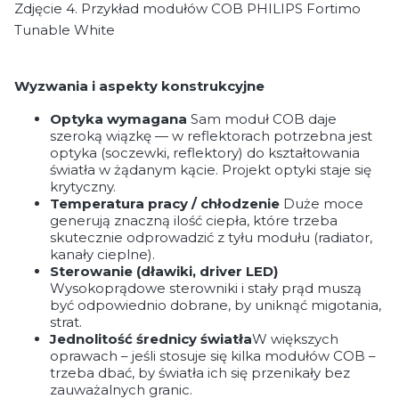
Zdjęcie 4. Przykład modułów COB PHILIPS Fortimo
Tunable White
Wyzwania i aspekty konstrukcyjne
Optyka wymagana
Sam moduł COB daje
szeroką wiązkę — w reflektorach potrzebna jest
optyka (soczewki, reflektory) do kształtowania
światła w żądanym kącie. Projekt optyki staje się
krytyczny.
Temperatura pracy / chłodzenie
Duże moce
generują znaczną ilość ciepła, które trzeba
skutecznie odprowadzić z tyłu modułu (radiator,
kanały cieplne).
Sterowanie (dławiki, driver LED)
Wysokoprądowe sterowniki i stały prąd muszą
być odpowiednio dobrane, by uniknąć migotania,
strat.
Jednolitość średnicy światła
W większych
oprawach – jeśli stosuje się kilka modułów COB –
trzeba dbać, by światła ich się przenikały bez
zauważalnych granic.