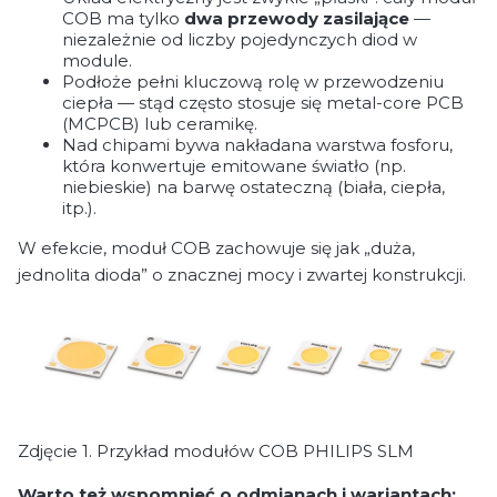
COB ma tylko
dwa przewody zasilające
—
niezależnie od liczby pojedynczych diod w
module.
Podłoże pełni kluczową rolę w przewodzeniu
ciepła — stąd często stosuje się metal-core PCB
(MCPCB) lub ceramikę.
Nad chipami bywa nakładana warstwa fosforu,
która konwertuje emitowane światło (np.
niebieskie) na barwę ostateczną (biała, ciepła,
itp.).
W efekcie, moduł COB zachowuje się jak „duża,
jednolita dioda” o znacznej mocy i zwartej konstrukcji.
Zdjęcie 1. Przykład modułów COB PHILIPS SLM
Warto też wspomnieć o odmianach i wariantach: