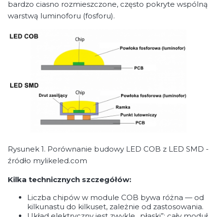
bardzo ciasno rozmieszczone, często pokryte wspólną
warstwą luminoforu (fosforu).
Rysunek 1. Porównanie budowy LED COB z LED SMD -
źródło mylikeled.com
Kilka technicznych szczegółów:
Liczba chipów w module COB bywa różna — od
kilkunastu do kilkuset, zależnie od zastosowania.
Układ elektryczny jest zwykle „płaski”: cały moduł