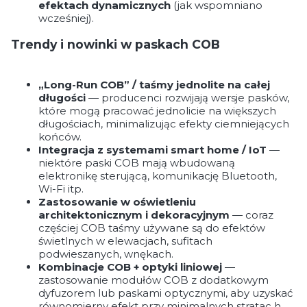
efektach dynamicznych
(jak wspomniano
wcześniej).
Trendy i nowinki w paskach COB
„Long-Run COB” / taśmy jednolite na całej
długości
— producenci rozwijają wersje pasków,
które mogą pracować jednolicie na większych
długościach, minimalizując efekty ciemniejących
końców.
Integracja z systemami smart home / IoT
—
niektóre paski COB mają wbudowaną
elektronikę sterującą, komunikację Bluetooth,
Wi-Fi itp.
Zastosowanie w oświetleniu
architektonicznym i dekoracyjnym
— coraz
częściej COB taśmy używane są do efektów
świetlnych w elewacjach, sufitach
podwieszanych, wnękach.
Kombinacje COB + optyki liniowej
—
zastosowanie modułów COB z dodatkowym
dyfuzorem lub paskami optycznymi, aby uzyskać
równomierny efekt przy minimalnych stratac h.