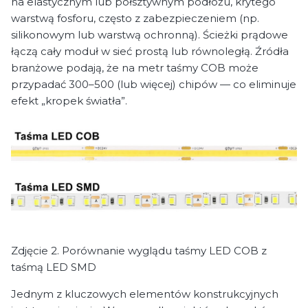
na elastycznym lub półsztywnym podłożu, krytego
warstwą fosforu, często z zabezpieczeniem (np.
silikonowym lub warstwą ochronną). Ścieżki prądowe
łączą cały moduł w sieć prostą lub równoległą. Źródła
branżowe podają, że na metr taśmy COB może
przypadać 300–500 (lub więcej) chipów — co eliminuje
efekt „kropek światła”.
Zdjęcie 2. Porównanie wyglądu taśmy LED COB z
taśmą LED SMD
Jednym z kluczowych elementów konstrukcyjnych