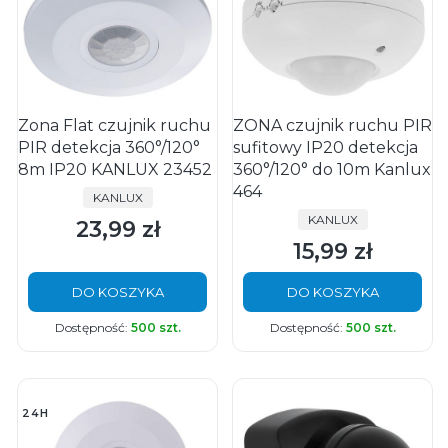
Zona Flat czujnik ruchu
ZONA czujnik ruchu PIR
PIR detekcja 360°/120°
sufitowy IP20 detekcja
8m IP20 KANLUX 23452
360°/120° do 10m Kanlux
464
PRODUCENT
KANLUX
PRODUCENT
KANLUX
23,99 zł
Cena
15,99 zł
Cena
DO KOSZYKA
DO KOSZYKA
Dostępność:
500 szt.
Dostępność:
500 szt.
24H