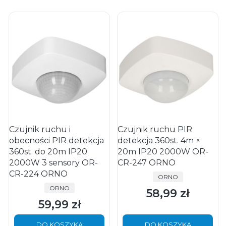
Czujnik ruchu i
Czujnik ruchu PIR
obecności PIR detekcja
detekcja 360st. 4m ×
360st. do 20m IP20
20m IP20 2000W OR-
2000W 3 sensory OR-
CR-247 ORNO
CR-224 ORNO
PRODUCENT
ORNO
PRODUCENT
ORNO
58,99 zł
Cena
59,99 zł
Cena
DO KOSZYKA
DO KOSZYKA