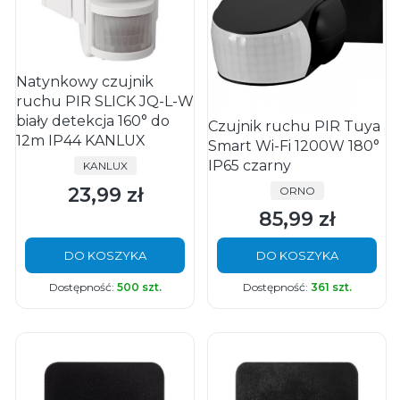
Natynkowy czujnik
ruchu PIR SLICK JQ-L-W
biały detekcja 160° do
Czujnik ruchu PIR Tuya
12m IP44 KANLUX
Smart Wi-Fi 1200W 180°
IP65 czarny
PRODUCENT
KANLUX
23,99 zł
PRODUCENT
ORNO
Cena
85,99 zł
Cena
DO KOSZYKA
DO KOSZYKA
Dostępność:
500 szt.
Dostępność:
361 szt.