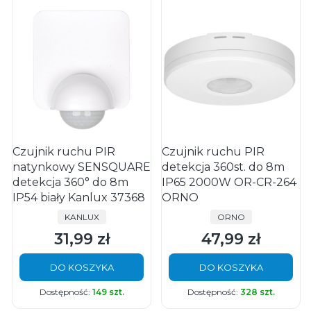
Czujnik ruchu PIR
Czujnik ruchu PIR
natynkowy SENSQUARE
detekcja 360st. do 8m
detekcja 360° do 8m
IP65 2000W OR-CR-264
IP54 biały Kanlux 37368
ORNO
PRODUCENT
PRODUCENT
KANLUX
ORNO
31,99 zł
47,99 zł
Cena
Cena
DO KOSZYKA
DO KOSZYKA
Dostępność:
149 szt.
Dostępność:
328 szt.