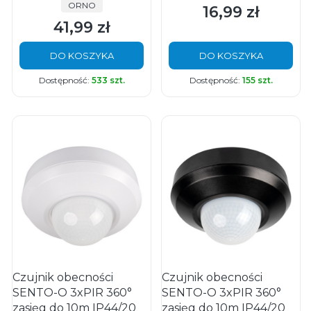
PRODUCENT
ORNO
16,99 zł
Cena
41,99 zł
Cena
DO KOSZYKA
DO KOSZYKA
Dostępność:
533 szt.
Dostępność:
155 szt.
Czujnik obecności
Czujnik obecności
SENTO-O 3xPIR 360°
SENTO-O 3xPIR 360°
zasięg do 10m IP44/20
zasięg do 10m IP44/20