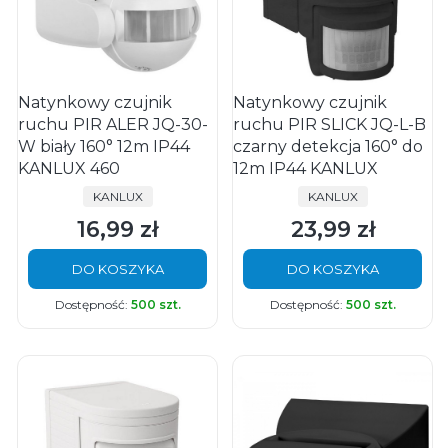
Natynkowy czujnik
Natynkowy czujnik
ruchu PIR ALER JQ-30-
ruchu PIR SLICK JQ-L-B
W biały 160° 12m IP44
czarny detekcja 160° do
KANLUX 460
12m IP44 KANLUX
PRODUCENT
PRODUCENT
KANLUX
KANLUX
16,99 zł
23,99 zł
Cena
Cena
DO KOSZYKA
DO KOSZYKA
Dostępność:
500 szt.
Dostępność:
500 szt.