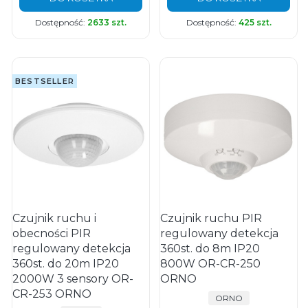
Dostępność:
2633 szt.
Dostępność:
425 szt.
BESTSELLER
Czujnik ruchu i
Czujnik ruchu PIR
obecności PIR
regulowany detekcja
regulowany detekcja
360st. do 8m IP20
360st. do 20m IP20
800W OR-CR-250
2000W 3 sensory OR-
ORNO
CR-253 ORNO
PRODUCENT
ORNO