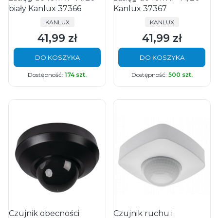
biały Kanlux 37366
Kanlux 37367
PRODUCENT
PRODUCENT
KANLUX
KANLUX
41,99 zł
41,99 zł
Cena
Cena
DO KOSZYKA
DO KOSZYKA
Dostępność:
174 szt.
Dostępność:
500 szt.
Czujnik obecności
Czujnik ruchu i