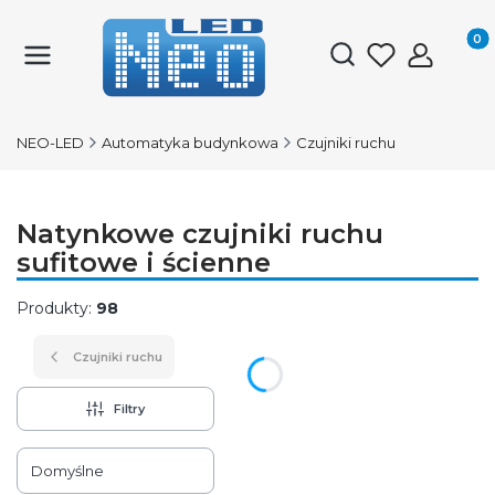
Produk
Otwórz wyszukiwark
NEO-LED
Automatyka budynkowa
Czujniki ruchu
Natynkowe czujniki ruchu
sufitowe i ścienne
Produkty:
98
Czujniki ruchu
Filtry
Lista produktów
Domyślne