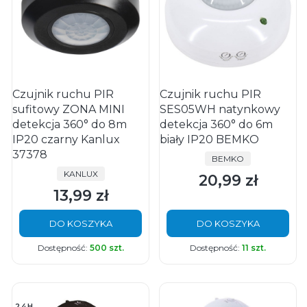
Czujnik ruchu PIR
Czujnik ruchu PIR
sufitowy ZONA MINI
SES05WH natynkowy
detekcja 360° do 8m
detekcja 360° do 6m
IP20 czarny Kanlux
biały IP20 BEMKO
37378
PRODUCENT
BEMKO
PRODUCENT
KANLUX
20,99 zł
Cena
13,99 zł
Cena
DO KOSZYKA
DO KOSZYKA
Dostępność:
500 szt.
Dostępność:
11 szt.
24H