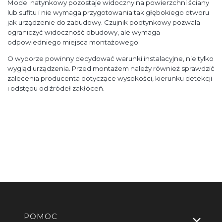
Model natynkowy pozostaje widoczny na powierzchni ściany
lub sufitu i nie wymaga przygotowania tak głębokiego otworu
jak urządzenie do zabudowy. Czujnik podtynkowy pozwala
ograniczyć widoczność obudowy, ale wymaga
odpowiedniego miejsca montażowego.
O wyborze powinny decydować warunki instalacyjne, nie tylko
wygląd urządzenia. Przed montażem należy również sprawdzić
zalecenia producenta dotyczące wysokości, kierunku detekcji
i odstępu od źródeł zakłóceń.
Linki w stopce
POMOC