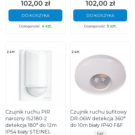
102,00 zł
102,00 zł
Cena
Cena
DO KOSZYKA
DO KOSZYKA
Dostępność:
4 szt.
Dostępność:
5 szt.
24H
24H
Czujnik ruchu PIR
Czujnik ruchu sufitowy
narożny IS2180-2
DR-06W detekcja 360°
detekcja 180° do 12m
do 10m biały IP40 F&F
IP54 biały STEINEL
PRODUCENT
F&F