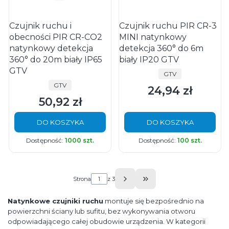
Czujnik ruchu i
Czujnik ruchu PIR CR-3
obecności PIR CR-CO2
MINI natynkowy
natynkowy detekcja
detekcja 360° do 6m
360° do 20m biały IP65
biały IP20 GTV
GTV
PRODUCENT
GTV
PRODUCENT
GTV
24,94 zł
Cena
50,92 zł
Cena
DO KOSZYKA
DO KOSZYKA
Dostępność:
1000 szt.
Dostępność:
100 szt.
Strona
z 3
Przejdź do ostatniej s
Natynkowe czujniki ruchu
montuje się bezpośrednio na
powierzchni ściany lub sufitu, bez wykonywania otworu
odpowiadającego całej obudowie urządzenia. W kategorii