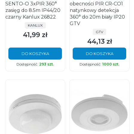
SENTO-O 3xPIR 360°
obecności PIR CR-CO1
zasięg do 8.5m IP44/20
natynkowy detekcja
czarny Kanlux 26822
360° do 20m biały IP20
GTV
PRODUCENT
KANLUX
PRODUCENT
GTV
41,99 zł
Cena
44,13 zł
Cena
DO KOSZYKA
DO KOSZYKA
Dostępność:
293 szt.
Dostępność:
1000 szt.