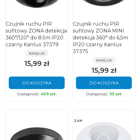
Czujnik ruchu PIR
Czujnik ruchu PIR
sufitowy ZONA detekcja
sufitowy ZONA MINI
360°/120° do 8.5m IP20
detekcja 360° do 6,5m
czarny Kanlux 37379
IP20 czarny Kanlux
37375
PRODUCENT
KANLUX
PRODUCENT
KANLUX
15,99 zł
Cena
15,99 zł
Cena
DO KOSZYKA
DO KOSZYKA
Dostępność:
409 szt.
Dostępność:
53 szt.
24H