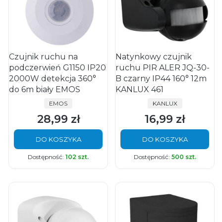
Czujnik ruchu na
Natynkowy czujnik
podczerwień G1150 IP20
ruchu PIR ALER JQ-30-
2000W detekcja 360°
B czarny IP44 160° 12m
do 6m biały EMOS
KANLUX 461
PRODUCENT
PRODUCENT
EMOS
KANLUX
28,99 zł
16,99 zł
Cena
Cena
DO KOSZYKA
DO KOSZYKA
Dostępność:
102 szt.
Dostępność:
500 szt.