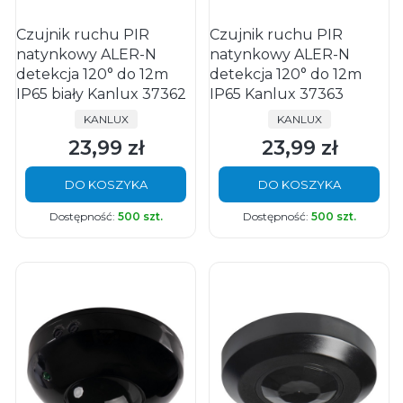
Czujnik ruchu PIR
Czujnik ruchu PIR
natynkowy ALER-N
natynkowy ALER-N
detekcja 120° do 12m
detekcja 120° do 12m
IP65 biały Kanlux 37362
IP65 Kanlux 37363
PRODUCENT
PRODUCENT
KANLUX
KANLUX
23,99 zł
23,99 zł
Cena
Cena
DO KOSZYKA
DO KOSZYKA
Dostępność:
500 szt.
Dostępność:
500 szt.