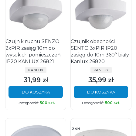
Czujnik ruchu SENZO
Czujnik obecności
2xPIR zasięg 10m do
SENTO 3xPIR IP20
wysokich pomieszczeń
zasięg do 10m 360° biały
IP20 KANLUX 26821
Kanlux 26820
PRODUCENT
PRODUCENT
KANLUX
KANLUX
31,99 zł
35,99 zł
Cena
Cena
DO KOSZYKA
DO KOSZYKA
Dostępność:
500 szt.
Dostępność:
500 szt.
24H