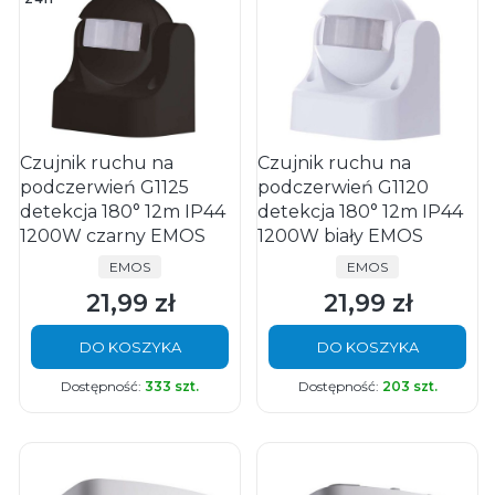
Czujnik ruchu na
Czujnik ruchu na
podczerwień G1125
podczerwień G1120
detekcja 180° 12m IP44
detekcja 180° 12m IP44
1200W czarny EMOS
1200W biały EMOS
PRODUCENT
PRODUCENT
EMOS
EMOS
21,99 zł
21,99 zł
Cena
Cena
DO KOSZYKA
DO KOSZYKA
Dostępność:
333 szt.
Dostępność:
203 szt.