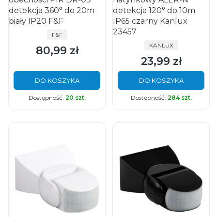
detekcja 360° do 20m
detekcja 120° do 10m
biały IP20 F&F
IP65 czarny Kanlux
23457
PRODUCENT
F&F
PRODUCENT
KANLUX
80,99 zł
Cena
23,99 zł
Cena
DO KOSZYKA
DO KOSZYKA
Dostępność:
20 szt.
Dostępność:
284 szt.