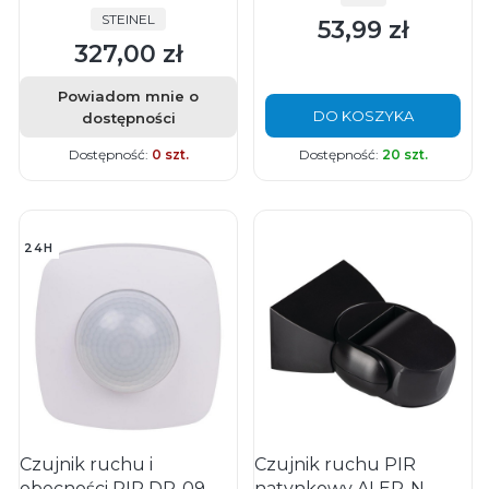
PRODUCENT
STEINEL
53,99 zł
Cena
327,00 zł
Cena
Powiadom mnie o
DO KOSZYKA
dostępności
Dostępność:
0 szt.
Dostępność:
20 szt.
24H
Czujnik ruchu i
Czujnik ruchu PIR
obecności PIR DR-09
natynkowy ALER-N