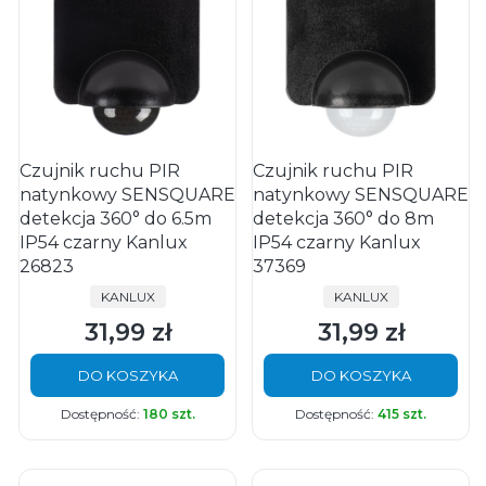
Czujnik ruchu PIR
Czujnik ruchu PIR
natynkowy SENSQUARE
natynkowy SENSQUARE
detekcja 360° do 6.5m
detekcja 360° do 8m
IP54 czarny Kanlux
IP54 czarny Kanlux
26823
37369
PRODUCENT
PRODUCENT
KANLUX
KANLUX
31,99 zł
31,99 zł
Cena
Cena
DO KOSZYKA
DO KOSZYKA
Dostępność:
180 szt.
Dostępność:
415 szt.