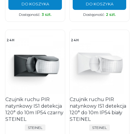
DO KOSZYKA
DO KOSZYKA
Dostępność:
3 szt.
Dostępność:
2 szt.
24H
24H
Czujnik ruchu PIR
Czujnik ruchu PIR
natynkowy IS1 detekcja
natynkowy IS1 detekcja
120° do 10m IP54 czarny
120° do 10m IP54 biały
STEINEL
STEINEL
PRODUCENT
PRODUCENT
STEINEL
STEINEL