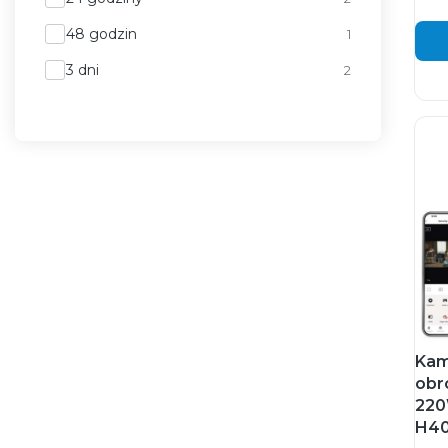
48 godzin
1
3 dni
2
Kam
obr
220
H4