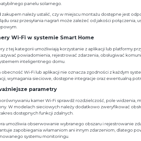
atybilnego panelu solarnego.
 zakupem należy ustalić, czy w miejscu montażu dostępne jest odpowi
ądu oraz przesyłania nagrań może zależeć od jakości połączenia, 
ępowym.
ery Wi-Fi w systemie Smart Home
y z tej kategorii umożliwiają korzystanie z aplikacji lub platform
kazywać powiadomienia, rejestrować zdarzenia, obsługiwać komun
ystemem inteligentnego domu.
 obecność Wi-Fi lub aplikacji nie oznacza zgodności z każdym sy
acji, wymagania sieciowe, dostępne integracje oraz ewentualną po
ważniejsze parametry
porównywaniu kamer Wi-Fi sprawdź rozdzielczość, pole widzenia, mie
ony. W modelach sieciowych należy dodatkowo zweryfikować obsł
zakres dostępnych funkcji zdalnych.
a umożliwia obserwowanie wybranego obszaru i rejestrowanie zda
antuje zapobiegania włamaniom ani innym zdarzeniom, dlatego p
anowanego systemu monitoringu.