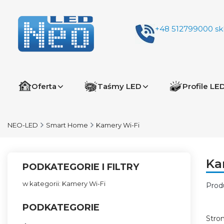
+48 512799000
sk
Oferta
Taśmy LED
Profile LE
NEO-LED
Smart Home
Kamery Wi-Fi
Ka
PODKATEGORIE I FILTRY
w kategorii: Kamery Wi-Fi
Prod
Lis
PODKATEGORIE
Stro