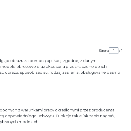
Strona
z 1
dgląd obrazu za pomocą aplikacji zgodnej z danym
, modele obrotowe oraz akcesoria przeznaczone do ich
ść obrazu, sposób zapisu, rodzaj zasilania, obsługiwane pasmo
odnych z warunkami pracy określonymi przez producenta.
ą odpowiedniego uchwytu. Funkcje takie jak zapis nagrań,
 wybranych modelach.