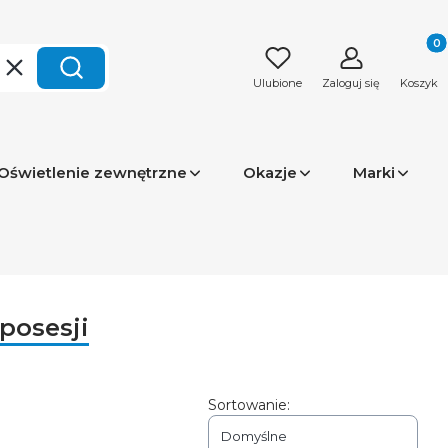
Produk
Wyczyść
Szukaj
Ulubione
Zaloguj się
Koszyk
Oświetlenie zewnętrzne
Okazje
Marki
posesji
Sortowanie:
Domyślne