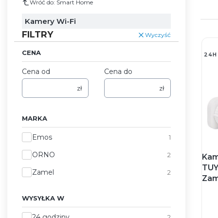
Wróć do: Smart Home
Kamery Wi-Fi
FILTRY
Wyczyść
CENA
24H
Cena od
Cena do
zł
zł
MARKA
Marka
Emos
1
ORNO
2
Kam
TUY
Zamel
2
Zam
WYSYŁKA W
Wysyłka w
24 godziny
2