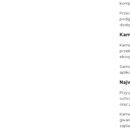
komp
Przed
podgl
dost
Kam
Kamer
prze
ekos
Sama
aplik
Naj
Przy 
ochr
oraz 
Kamer
gwar
zapl