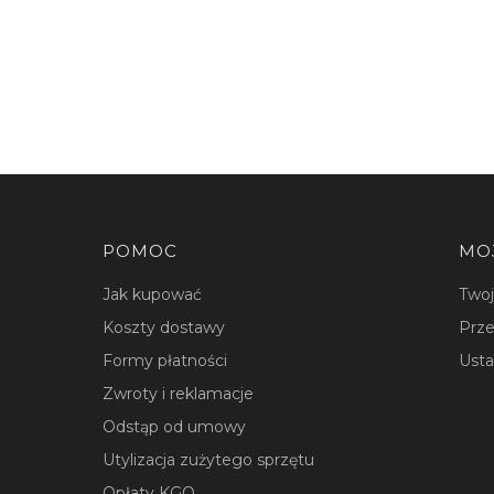
Linki w stopce
POMOC
MO
Jak kupować
Two
Koszty dostawy
Prze
Formy płatności
Usta
Zwroty i reklamacje
Odstąp od umowy
Utylizacja zużytego sprzętu
Opłaty KGO