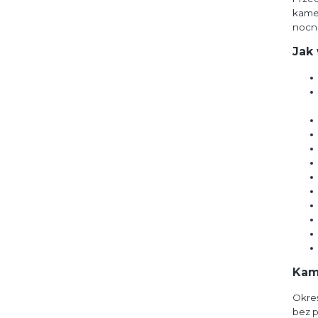
kamer
nocn
Jak
Kam
Okreś
bez p