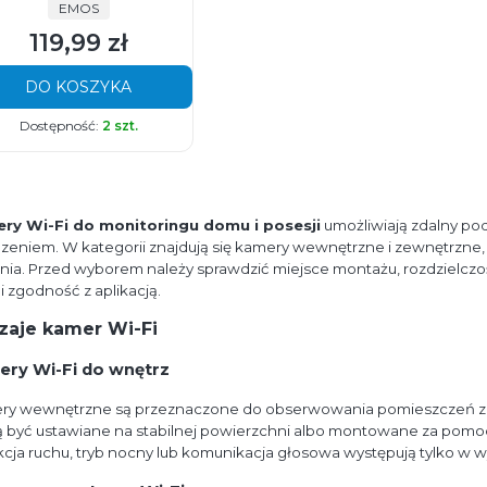
PRODUCENT
EMOS
119,99 zł
Cena
DO KOSZYKA
Dostępność:
2 szt.
ry Wi-Fi do monitoringu domu i posesji
umożliwiają zdalny po
zeniem. W kategorii znajdują się kamery wewnętrzne i zewnętrzne
ania. Przed wyborem należy sprawdzić miejsce montażu, rozdzielczo
 i zgodność z aplikacją.
zaje kamer Wi-Fi
ry Wi-Fi do wnętrz
ry wewnętrzne są przeznaczone do obserwowania pomieszczeń zg
być ustawiane na stabilnej powierzchni albo montowane za pomoc
cja ruchu, tryb nocny lub komunikacja głosowa występują tylko w