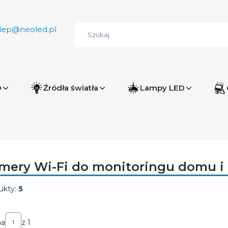
lep@neoled.pl
D
Źródła światła
Lampy LED
mery Wi-Fi do monitoringu domu i 
ukty:
5
ta produktów
na
z 1