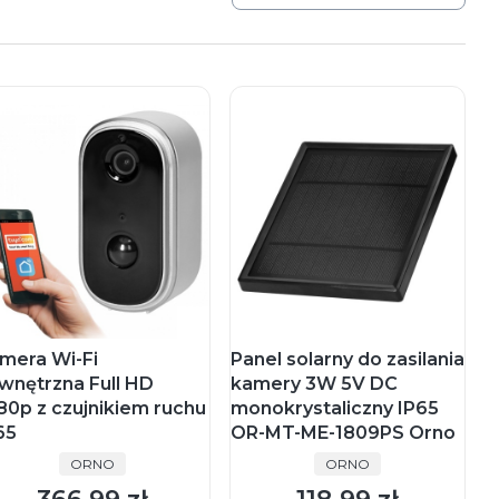
mera Wi-Fi
Panel solarny do zasilania
wnętrzna Full HD
kamery 3W 5V DC
80p z czujnikiem ruchu
monokrystaliczny IP65
65
OR-MT-ME-1809PS Orno
PRODUCENT
PRODUCENT
ORNO
ORNO
Cena
Cena