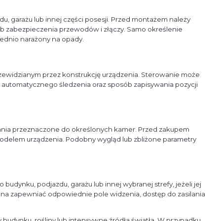
, garażu lub innej części posesji. Przed montażem należy
ób zabezpieczenia przewodów i złączy. Samo określenie
ednio narażony na opady.
zewidzianym przez konstrukcję urządzenia. Sterowanie może
ć automatycznego śledzenia oraz sposób zapisywania pozycji
lania przeznaczone do określonych kamer. Przed zakupem
modelem urządzenia. Podobny wygląd lub zbliżone parametry
ynku, podjazdu, garażu lub innej wybranej strefy, jeżeli jej
nna zapewniać odpowiednie pole widzenia, dostęp do zasilania
budynku, rośliny lub intensywne źródła światła. W przypadku