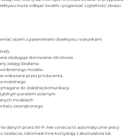
biektywu może odbijać światło i pogarszać czytelność obrazu
ceniać razem z parametrami obiektywu i warunkami
refy.
amera obsługuje sterowanie obrotowe.
y zasięg działania.
od konkretnego modelu.
anie wskazane przez producenta.
ia mobilnego.
ymagane do stabilnej komunikacji.
bilnym panelem solarnym.
branych modelach.
ntażu zewnętrznego.
ia danych przez Wi-Fi. Nie oznacza to automatycznie pracy
asilacza, natomiast inne korzystają z akumulatora lub