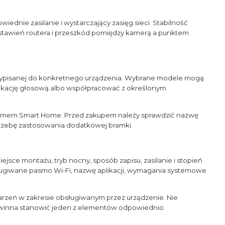
ednie zasilanie i wystarczający zasięg sieci. Stabilność
ustawień routera i przeszkód pomiędzy kamerą a punktem
y przypisanej do konkretnego urządzenia. Wybrane modele mogą
ikację głosową albo współpracować z określonym
stemem Smart Home. Przed zakupem należy sprawdzić nazwę
trzebę zastosowania dodatkowej bramki.
jsce montażu, tryb nocny, sposób zapisu, zasilanie i stopień
ugiwane pasmo Wi-Fi, nazwę aplikacji, wymagania systemowe
rzeń w zakresie obsługiwanym przez urządzenie. Nie
owinna stanowić jeden z elementów odpowiednio