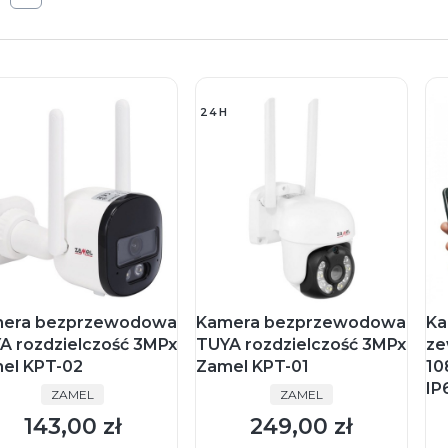
24H
era bezprzewodowa
Kamera bezprzewodowa
Ka
A rozdzielczość 3MPx
TUYA rozdzielczość 3MPx
ze
el KPT-02
Zamel KPT-01
10
IP
PRODUCENT
PRODUCENT
ZAMEL
ZAMEL
143,00 zł
249,00 zł
Cena
Cena