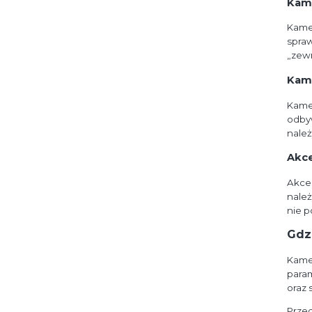
Kame
Kamer
spraw
„zewn
Kam
Kamer
odbyw
należ
Akce
Akce
należ
nie p
Gdz
Kamer
param
oraz 
Przed