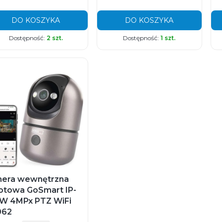
DO KOSZYKA
DO KOSZYKA
Dostępność:
2 szt.
Dostępność:
1 szt.
era wewnętrzna
otowa GoSmart IP-
W 4MPx PTZ WiFi
062