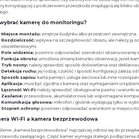
y korzystającej z podczerwieni przeszkoda znajdująca się blisko o
ego.
 wybrać kamerę do monitoringu?
Miejsce montażu:
wnętrze budynku albo przestrzeń zewnętrzna.
Rozdzielczość:
wpływa na szczegółowość obrazu, ale należy ją o
oświetleniowymi.
Pole widzenia:
powinno odpowiadać szerokości obserwowanej st
Funkcja obrotu:
umożliwia zmianę kierunku obserwacji, jeżeli k
Tryb nocny:
należy sprawdzić sposób doświetlania oraz deklarowan
Detekcja ruchu:
jej rodzaj, czułość i sposób konfiguracji zależą 
Sposób zapisu:
karta pamięci, usługa sieciowa lub inne rozwiąz
Aplikacja:
musi być zgodna z kamerą oraz wymaganiami urządzen
Łączność Wi-Fi:
należy sprawdzić obsługiwane pasmo i warunki w
Zasilanie:
przewodowe, akumulatorowe lub wspomagane kompaty
Komunikacja głosowa:
mikrofon i głośnik występują tylko w wy
Stopień ochrony:
powinien odpowiadać warunkom w miejscu mo
era Wi-Fi a kamera bezprzewodowa
lenie „kamera bezprzewodowa” najczęściej odnosi się do przesyłan
rzewodu zasilającego. Część kamer wymaga stałego podłączenia do z