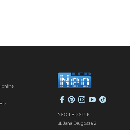
 online
LED
NEO-LED SP. K.
ul. Jana Długosza 2