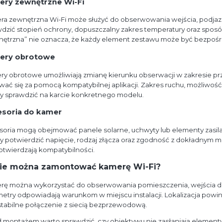
ry zewnętrzne Wi-Fi
a zewnętrzna Wi-Fi może służyć do obserwowania wejścia, podjazdu
dzić stopień ochrony, dopuszczalny zakres temperatury oraz spos
ętrzna” nie oznacza, że każdy element zestawu może być bezpośr
ery obrotowe
y obrotowe umożliwiają zmianę kierunku obserwacji w zakresie pr
ać się za pomocą kompatybilnej aplikacji. Zakres ruchu, możliwoś
y sprawdzić na karcie konkretnego modelu.
soria do kamer
soria mogą obejmować panele solarne, uchwyty lub elementy zasi
y potwierdzić napięcie, rodzaj złącza oraz zgodność z dokładnym 
otwierdzają kompatybilności.
ie można zamontować kamerę Wi-Fi?
ę można wykorzystać do obserwowania pomieszczenia, wejścia do bud
etry odpowiadają warunkom w miejscu instalacji. Lokalizacja powi
stabilne połączenie z siecią bezprzewodową.
 montażem warto sprawdzić, czy obiektywu nie zasłaniają elementy 