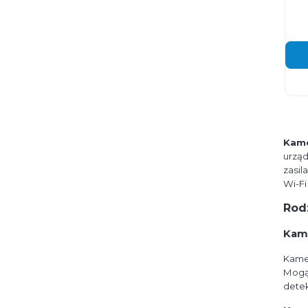
Kame
urząd
zasil
Wi-Fi
Rod
Kame
Kame
Mogą 
detek