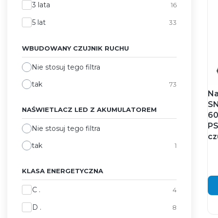
3 lata
16
5 lat
33
WBUDOWANY CZUJNIK RUCHU
Nie stosuj tego filtra
tak
73
Na
SN
NAŚWIETLACZ LED Z AKUMULATOREM
60
PS
Nie stosuj tego filtra
cz
tak
1
KLASA ENERGETYCZNA
Klasa energetyczna
C .
4
D .
8