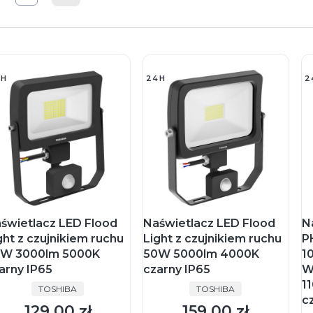
4H
24H
2
świetlacz LED Flood
Naświetlacz LED Flood
N
ght z czujnikiem ruchu
Light z czujnikiem ruchu
PH
W 3000lm 5000K
50W 5000lm 4000K
1
arny IP65
czarny IP65
W
1
PRODUCENT
PRODUCENT
TOSHIBA
TOSHIBA
c
129,00 zł
159,00 zł
Cena
Cena