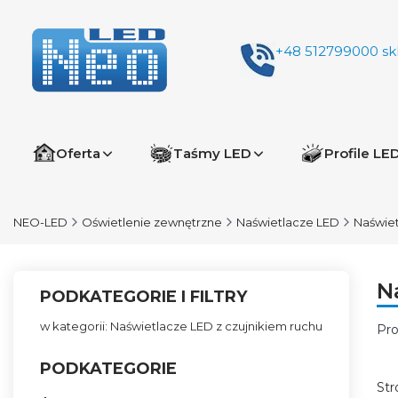
+48 512799000
sk
Oferta
Taśmy LED
Profile LE
NEO-LED
Oświetlenie zewnętrzne
Naświetlacze LED
Naświet
N
PODKATEGORIE I FILTRY
w kategorii: Naświetlacze LED z czujnikiem ruchu
Pro
Li
PODKATEGORIE
Str