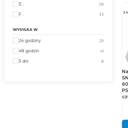
E .
28
2
F .
33
WYSYŁKA W
Wysyłka w
24 godziny
29
48 godzin
41
3 dni
8
Na
SN
60
PS
cz