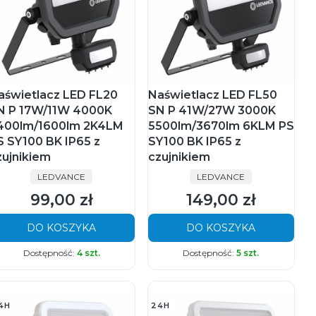
aświetlacz LED FL20
Naświetlacz LED FL50
N P 17W/11W 4000K
SN P 41W/27W 3000K
400lm/1600lm 2K4LM
5500lm/3670lm 6KLM PS
S SY100 BK IP65 z
SY100 BK IP65 z
zujnikiem
czujnikiem
PRODUCENT
PRODUCENT
LEDVANCE
LEDVANCE
99,00 zł
149,00 zł
Cena
Cena
DO KOSZYKA
DO KOSZYKA
Dostępność:
4 szt.
Dostępność:
5 szt.
4H
24H