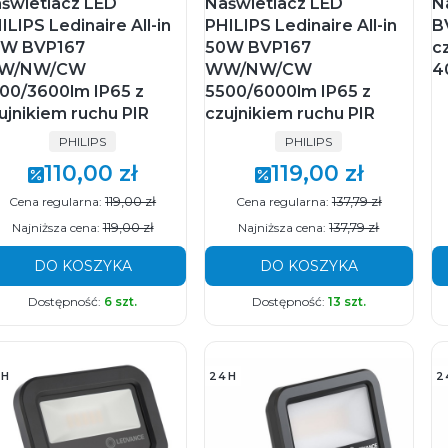
świetlacz LED
Naświetlacz LED
N
ILIPS Ledinaire All-in
PHILIPS Ledinaire All-in
B
0W BVP167
50W BVP167
c
W/NW/CW
WW/NW/CW
4
00/3600lm IP65 z
5500/6000lm IP65 z
ujnikiem ruchu PIR
czujnikiem ruchu PIR
PRODUCENT
PRODUCENT
PHILIPS
PHILIPS
110,00 zł
119,00 zł
Cena promocyjna
Cena promocyjna
119,00 zł
137,79 zł
Cena regularna:
Cena regularna:
119,00 zł
137,79 zł
Najniższa cena:
Najniższa cena:
DO KOSZYKA
DO KOSZYKA
Dostępność:
6 szt.
Dostępność:
13 szt.
4H
24H
2