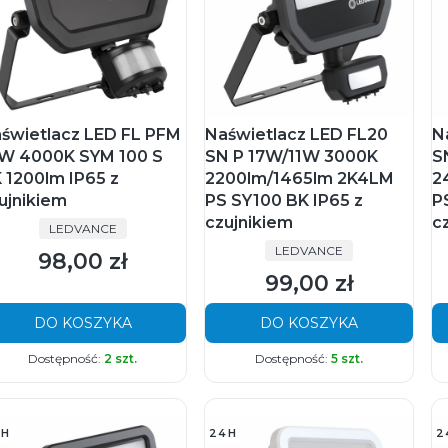
świetlacz LED FL PFM
Naświetlacz LED FL20
N
W 4000K SYM 100 S
SN P 17W/11W 3000K
S
 1200lm IP65 z
2200lm/1465lm 2K4LM
2
ujnikiem
PS SY100 BK IP65 z
P
czujnikiem
c
PRODUCENT
LEDVANCE
PRODUCENT
LEDVANCE
98,00 zł
Cena
99,00 zł
Cena
DO KOSZYKA
DO KOSZYKA
Dostępność:
2 szt.
Dostępność:
5 szt.
4H
24H
2