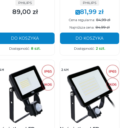
PRODUCENT
PRODUCENT
PHILIPS
PHILIPS
89,00 zł
81,99 zł
Cena
Cena promocyjna
84,99 zł
Cena regularna:
84,99 zł
Najniższa cena:
DO KOSZYKA
DO KOSZYKA
Dostępność:
8 szt.
Dostępność:
2 szt.
4H
24H