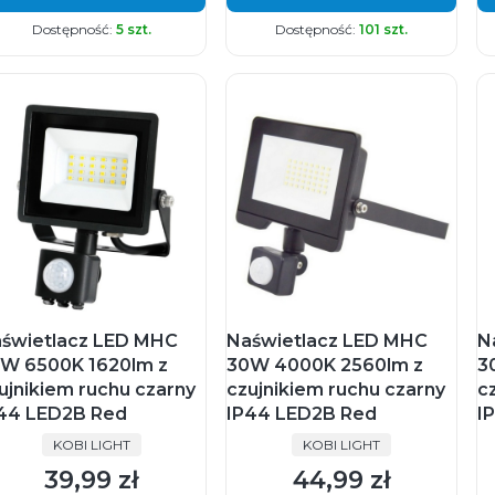
Dostępność:
5 szt.
Dostępność:
101 szt.
świetlacz LED MHC
Naświetlacz LED MHC
N
W 6500K 1620lm z
30W 4000K 2560lm z
3
ujnikiem ruchu czarny
czujnikiem ruchu czarny
c
44 LED2B Red
IP44 LED2B Red
I
PRODUCENT
PRODUCENT
KOBI LIGHT
KOBI LIGHT
39,99 zł
44,99 zł
Cena
Cena