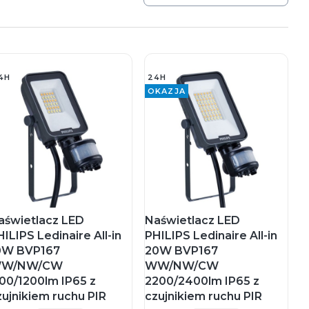
4H
24H
OKAZJA
aświetlacz LED
Naświetlacz LED
ILIPS Ledinaire All-in
PHILIPS Ledinaire All-in
0W BVP167
20W BVP167
W/NW/CW
WW/NW/CW
100/1200lm IP65 z
2200/2400lm IP65 z
zujnikiem ruchu PIR
czujnikiem ruchu PIR