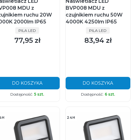
aświetlacz LED
Naświetlacz LED
VP008 MDU z
BVP008 MDU z
zujnikiem ruchu 20W
czujnikiem ruchu 50W
000K 2000lm IP65
4000K 4250lm IP65
PRODUCENT
PRODUCENT
PILA LED
PILA LED
77,95 zł
83,94 zł
Cena
Cena
DO KOSZYKA
DO KOSZYKA
Dostępność:
5 szt.
Dostępność:
6 szt.
4H
24H