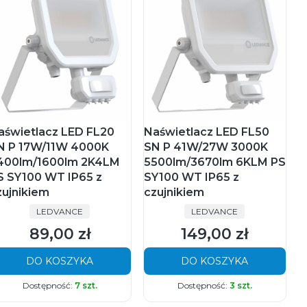
aświetlacz LED FL20
Naświetlacz LED FL50
N P 17W/11W 4000K
SN P 41W/27W 3000K
400lm/1600lm 2K4LM
5500lm/3670lm 6KLM PS
S SY100 WT IP65 z
SY100 WT IP65 z
zujnikiem
czujnikiem
PRODUCENT
PRODUCENT
LEDVANCE
LEDVANCE
89,00 zł
149,00 zł
Cena
Cena
DO KOSZYKA
DO KOSZYKA
Dostępność:
7 szt.
Dostępność:
3 szt.