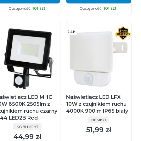
Dostępność:
101 szt.
Dostępność:
101 szt.
24H
aświetlacz LED MHC
Naświetlacz LED LFX
0W 6500K 2505lm z
10W z czujnikiem ruchu
zujnikiem ruchu czarny
4000K 900lm IP65 biały
P44 LED2B Red
PRODUCENT
BEMKO
PRODUCENT
KOBI LIGHT
51,99 zł
Cena
44,99 zł
Cena