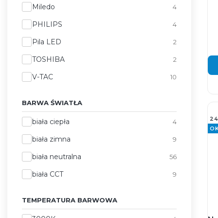
Miledo
4
PHILIPS
4
Pila LED
2
TOSHIBA
2
V-TAC
10
BARWA ŚWIATŁA
2
Barwa światła
biała ciepła
4
O
biała zimna
9
biała neutralna
56
biała CCT
9
TEMPERATURA BARWOWA