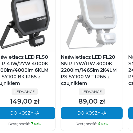
świetlacz LED FL50
Naświetlacz LED FL20
N
 P 41W/27W 4000K
SN P 17W/11W 3000K
S
00lm/4000lm 6KLM
2200lm/1465lm 2K4LM
2
 SY100 BK IP65 z
PS SY100 WT IP65 z
P
ujnikiem
czujnikiem
c
PRODUCENT
PRODUCENT
LEDVANCE
LEDVANCE
149,00 zł
89,00 zł
Cena
Cena
DO KOSZYKA
DO KOSZYKA
Dostępność:
7 szt.
Dostępność:
4 szt.