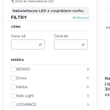
Wróć do: Naświetlacze LED
Naświetlacze LED z czujnikiem ruchu
FILTRY
Wyczyść
CENA
2
Cena od
Cena do
zł
zł
MARKA
Marka
BEMKO
8
Emos
17
Na
Li
Kanlux
14
30
cz
Kobi Light
8
LEDVANCE
9