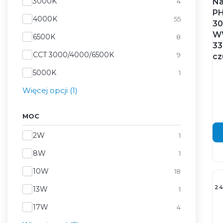
Temperatura barwowa
3000K
4
Na
PH
4000K
55
3
W
6500K
8
33
CCT 3000/4000/6500K
9
cz
5000K
1
Więcej opcji (1)
MOC
Moc
2W
1
8W
1
10W
18
2
13W
1
17W
4