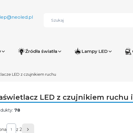
lep@neoled.pl
D
Źródła światła
Lampy LED
lacze LED z czujnikiem ruchu
aświetlacz LED z czujnikiem ruchu 
dukty:
78
sta produktów
ona
z 2
Następne produkty