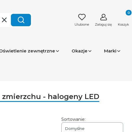
Produk
Wyczyść
Szukaj
Ulubione
Zaloguj się
Koszyk
Oświetlenie zewnętrzne
Okazje
Marki
i zmierzchu - halogeny LED
Sortowanie:
Domyślne