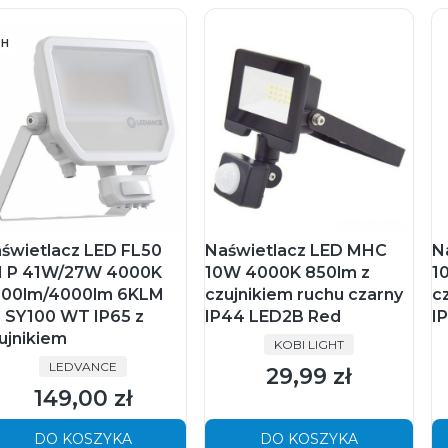
4H
świetlacz LED FL50
Naświetlacz LED MHC
N
 P 41W/27W 4000K
10W 4000K 850lm z
1
00lm/4000lm 6KLM
czujnikiem ruchu czarny
c
 SY100 WT IP65 z
IP44 LED2B Red
I
ujnikiem
PRODUCENT
KOBI LIGHT
PRODUCENT
LEDVANCE
29,99 zł
Cena
149,00 zł
Cena
DO KOSZYKA
DO KOSZYKA