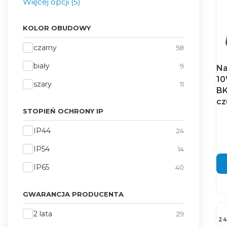
Więcej opcji (5)
KOLOR OBUDOWY
Kolor obudowy
czarny
58
biały
9
Na
10
szary
11
BK
cz
STOPIEŃ OCHRONY IP
Stopień ochrony IP
IP44
24
IP54
14
IP65
40
GWARANCJA PRODUCENTA
Gwarancja producenta
2 lata
29
2