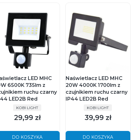
aświetlacz LED MHC
Naświetlacz LED MHC
0W 6500K 735lm z
20W 4000K 1700lm z
zujnikiem ruchu czarny
czujnikiem ruchu czarny
P44 LED2B Red
IP44 LED2B Red
PRODUCENT
PRODUCENT
KOBI LIGHT
KOBI LIGHT
29,99 zł
39,99 zł
Cena
Cena
DO KOSZYKA
DO KOSZYKA