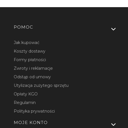
Linki w stopce
POMOC
Jak kupować
Koszty dostawy
Formy płatności
Zwroty i reklamacje
Odstąp od umowy
Utylizacja zużytego sprzętu
Opłaty KGO
Regulamin
Polityka prywatności
MOJE KONTO