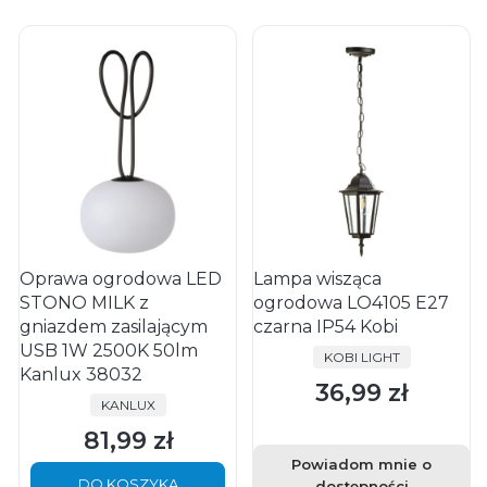
Oprawa ogrodowa LED
Lampa wisząca
STONO MILK z
ogrodowa LO4105 E27
gniazdem zasilającym
czarna IP54 Kobi
USB 1W 2500K 50lm
PRODUCENT
KOBI LIGHT
Kanlux 38032
36,99 zł
Cena
PRODUCENT
KANLUX
81,99 zł
Cena
Powiadom mnie o
DO KOSZYKA
dostępności