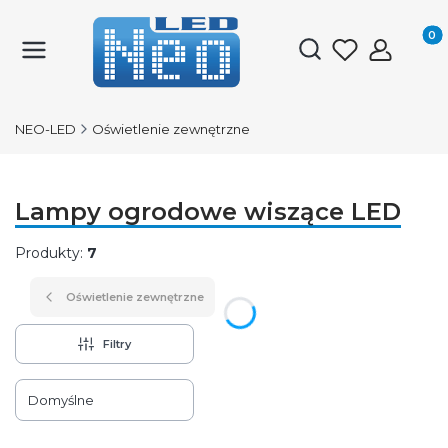
Produk
Otwórz wyszukiwark
NEO-LED
Oświetlenie zewnętrzne
Lampy ogrodowe wiszące LED
Produkty:
7
Oświetlenie zewnętrzne
Filtry
Lista produktów
Domyślne