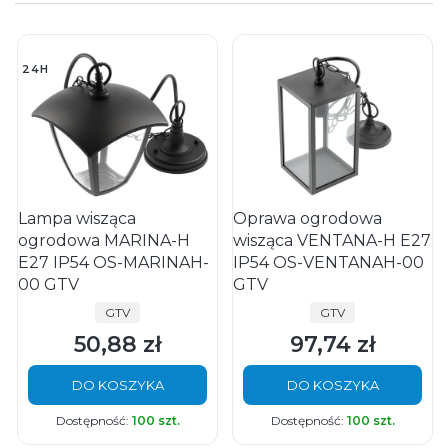
24H
Lampa wisząca
Oprawa ogrodowa
ogrodowa MARINA-H
wisząca VENTANA-H E27
E27 IP54 OS-MARINAH-
IP54 OS-VENTANAH-00
00 GTV
GTV
PRODUCENT
PRODUCENT
GTV
GTV
50,88 zł
97,74 zł
Cena
Cena
DO KOSZYKA
DO KOSZYKA
Dostępność:
100 szt.
Dostępność:
100 szt.