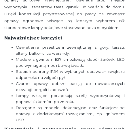
oprawy sufitowej wewnętrznej. Oświetla stół, miejsce
wypoczynku, zadaszony taras, ganek lub wejście do domu.
Dzięki konstrukcji przystosowanej do pracy na zewnątrz
oprawy ogrodowe wiszące są lepszym wyborem niż
standardowe lampy pokojowe stosowane poza budynkiem.
Najważniejsze korzyści
Oświetlenie przestrzeni zewnętrznej z góry: tarasu,
altany, balkonu lub werandy.
Modele z gwintem E27 umożliwiają dobór żarówki LED
pod wymaganą moc i barwę światła.
Stopień ochrony IP54 w wybranych oprawach zwiększa
odporność na wilgoć i pył.
Czarne oprawy dobrze pasują do nowoczesnych
elewacji, pergoli i zadaszeń.
Lampy wiszące porządkują strefę wypoczynkową i
poprawiają komfort po zmroku.
Dostępne są modele dekoracyjne oraz funkcjonalne
oprawy z dodatkowymi rozwiązaniami, np. gniazdem
USB.