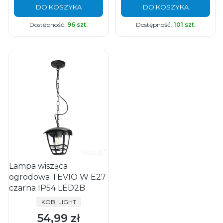
DO KOSZYKA
DO KOSZYKA
Dostępność:
96 szt.
Dostępność:
101 szt.
Lampa wisząca
ogrodowa TEVIO W E27
czarna IP54 LED2B
PRODUCENT
KOBI LIGHT
54,99 zł
Cena