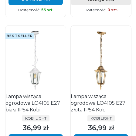
Dostępność:
56 szt.
Dostępność:
0 szt.
BESTSELLER
Lampa wisząca
Lampa wisząca
ogrodowa LO4105 E27
ogrodowa LO4105 E27
biała IP54 Kobi
złota IP54 Kobi
PRODUCENT
PRODUCENT
KOBI LIGHT
KOBI LIGHT
36,99 zł
36,99 zł
Cena
Cena