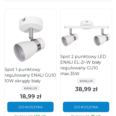
Spot 2 punktowy LED
ENALI EL-2I-W biały
regulowany GU10
Spot 1-punktowy
max.35W
regulowany ENALI GU10
10W okrągły biały
PRODUCENT
KANLUX
38,99 zł
PRODUCENT
KANLUX
Cena
18,99 zł
Cena
DO KOSZYKA
DO KOSZYKA