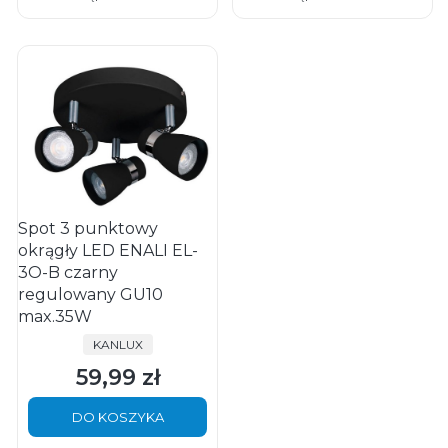
Spot 3 punktowy
okrągły LED ENALI EL-
3O-B czarny
regulowany GU10
max.35W
PRODUCENT
KANLUX
59,99 zł
Cena
DO KOSZYKA