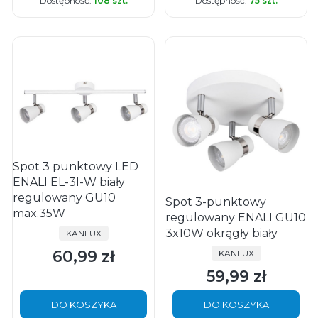
Dostępność:
108 szt.
Dostępność:
75 szt.
Spot 3 punktowy LED
ENALI EL-3I-W biały
regulowany GU10
Spot 3-punktowy
max.35W
regulowany ENALI GU10
3x10W okrągły biały
PRODUCENT
KANLUX
60,99 zł
PRODUCENT
KANLUX
Cena
59,99 zł
Cena
DO KOSZYKA
DO KOSZYKA