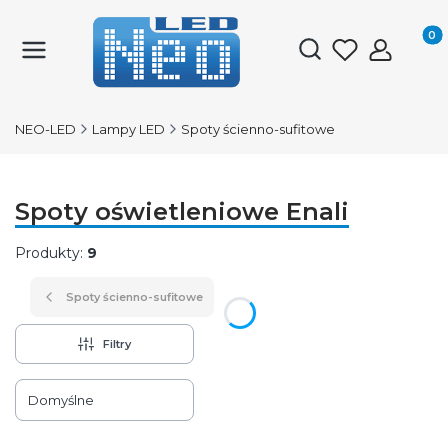
Produk
Otwórz wyszukiwark
NEO-LED
Lampy LED
Spoty ścienno-sufitowe
Spoty oświetleniowe Enali
Produkty:
9
Spoty ścienno-sufitowe
Filtry
Lista produktów
Domyślne