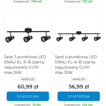
Dostępność:
108 szt.
Dostępność:
192 szt.
Spot 3 punktowy LED
Spot 4 punktowy LED
ENALI EL-3I-B czarny
ENALI EL-4I-B czarny
regulowany GU10
regulowany GU10
max.35W
max.35W
PRODUCENT
PRODUCENT
KANLUX
KANLUX
60,99 zł
56,99 zł
Cena
Cena
DO KOSZYKA
DO KOSZYKA
Dostępność:
19 szt.
Dostępność:
104 szt.