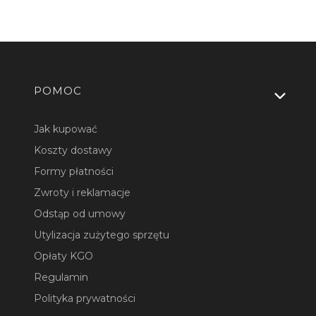
Linki w stopce
POMOC
Jak kupować
Koszty dostawy
Formy płatności
Zwroty i reklamacje
Odstąp od umowy
Utylizacja zużytego sprzętu
Opłaty KGO
Regulamin
Polityka prywatności