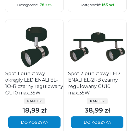
Dostępność:
78 szt.
Dostępność:
163 szt.
Spot 1 punktowy
Spot 2 punktowy LED
okrągły LED ENALI EL-
ENALI EL-2I-B czarny
1O-B czarny regulowany
regulowany GU10
GU10 max.35W
max.35W
PRODUCENT
PRODUCENT
KANLUX
KANLUX
18,99 zł
38,99 zł
Cena
Cena
DO KOSZYKA
DO KOSZYKA