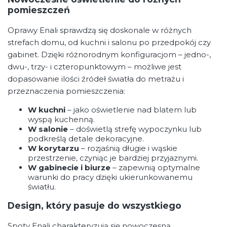
pomieszczeń
Oprawy Enali sprawdzą się doskonale w różnych
strefach domu, od kuchni i salonu po przedpokój czy
gabinet. Dzięki różnorodnym konfiguracjom – jedno-,
dwu-, trzy- i czteropunktowym – możliwe jest
dopasowanie ilości źródeł światła do metrażu i
przeznaczenia pomieszczenia:
W kuchni
– jako oświetlenie nad blatem lub
wyspą kuchenną.
W salonie
– doświetlą strefę wypoczynku lub
podkreślą detale dekoracyjne.
W korytarzu
– rozjaśnią długie i wąskie
przestrzenie, czyniąc je bardziej przyjaznymi.
W gabinecie i biurze
– zapewnią optymalne
warunki do pracy dzięki ukierunkowanemu
światłu.
Design, który pasuje do wszystkiego
Spoty Enali charakteryzują się nowoczesną,