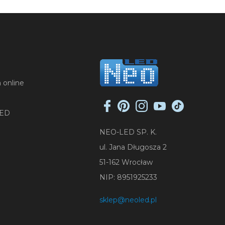
 online
LED
NEO-LED SP. K.
ul. Jana Długosza 2
51-162 Wrocław
NIP: 8951925233
sklep@neoled.pl