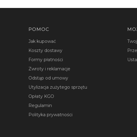
Linki w stopce
POMOC
MO
Jak kupować
Two
Koszty dostawy
Prze
Formy płatności
Usta
Zwroty i reklamacje
Odstąp od umowy
Utylizacja zużytego sprzętu
Opłaty KGO
Regulamin
Polityka prywatności