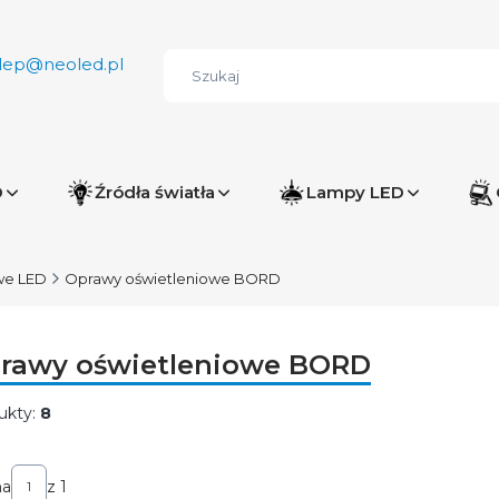
lep@neoled.pl
D
Źródła światła
Lampy LED
we LED
Oprawy oświetleniowe BORD
rawy oświetleniowe BORD
ukty:
8
ta produktów
na
z 1