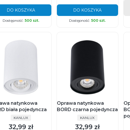
DO KOSZYKA
DO KOSZYKA
Dostępność:
500 szt.
Dostępność:
500 szt.
awa natynkowa
Oprawa natynkowa
Op
D biała pojedyncza
BORD czarna pojedyncza
BO
po
PRODUCENT
PRODUCENT
KANLUX
KANLUX
32,99 zł
32,99 zł
Cena
Cena