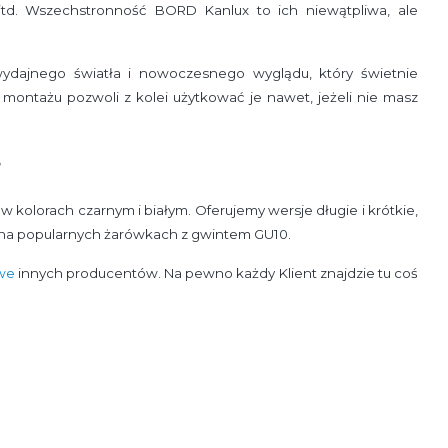
itd. Wszechstronność BORD Kanlux to ich niewątpliwa, ale
ydajnego światła i nowoczesnego wyglądu, który świetnie
ontażu pozwoli z kolei użytkować je nawet, jeżeli nie masz
?
olorach czarnym i białym. Oferujemy wersje długie i krótkie,
. na popularnych żarówkach z gwintem GU10.
we
innych producentów. Na pewno każdy Klient znajdzie tu coś