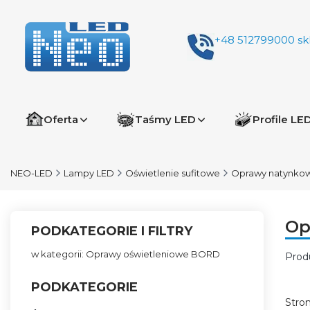
+48 512799000
sk
Oferta
Taśmy LED
Profile LE
NEO-LED
Lampy LED
Oświetlenie sufitowe
Oprawy natynko
Op
PODKATEGORIE I FILTRY
w kategorii: Oprawy oświetleniowe BORD
Prod
Lis
PODKATEGORIE
Stro