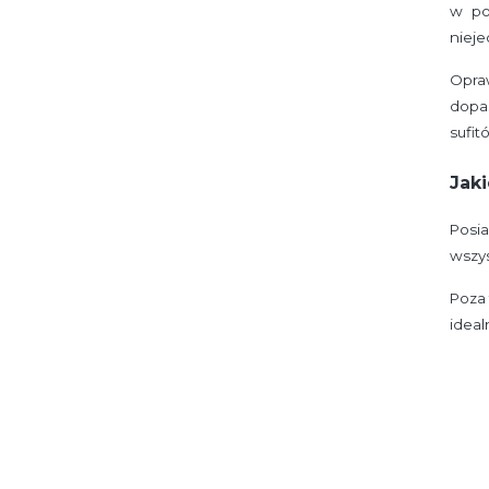
w po
nieje
Opra
dopa
sufi
Jak
Posia
wszys
Poza 
ideal