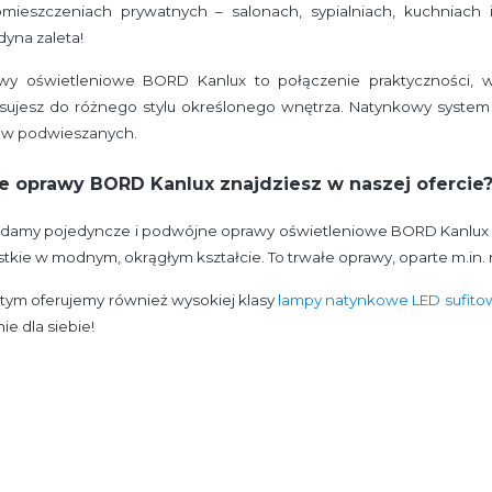
mieszczeniach prywatnych – salonach, sypialniach, kuchniach 
dyna zaleta!
wy oświetleniowe BORD Kanlux to połączenie praktyczności, w
sujesz do różnego stylu określonego wnętrza. Natynkowy system m
tów podwieszanych.
ie oprawy BORD Kanlux znajdziesz w naszej ofercie
damy pojedyncze i podwójne oprawy oświetleniowe BORD Kanlux w k
tkie w modnym, okrągłym kształcie. To trwałe oprawy, oparte m.in
tym oferujemy również wysokiej klasy
lampy natynkowe LED sufito
nie dla siebie!