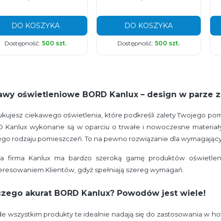
DO KOSZYKA
DO KOSZYKA
Dostępność:
500 szt.
Dostępność:
500 szt.
awy oświetleniowe BORD Kanlux – design w parze z
kujesz ciekawego oświetlenia, które podkreśli zalety Twojego p
 Kanlux wykonane są w oparciu o trwałe i nowoczesne materiały,
ego rodzaju pomieszczeń. To na pewno rozwiązanie dla wymagając
ka firma Kanlux ma bardzo szeroką gamę produktów oświetle
eresowaniem Klientów, gdyż spełniają szereg wymagań.
czego akurat BORD Kanlux? Powodów jest wiele!
e wszystkim produkty te idealnie nadają się do zastosowania w hot