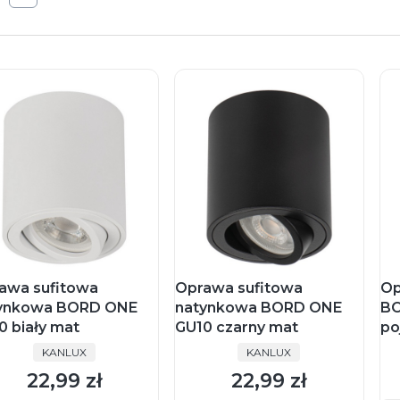
awa sufitowa
Oprawa sufitowa
Op
ynkowa BORD ONE
natynkowa BORD ONE
BO
0 biały mat
GU10 czarny mat
po
PRODUCENT
PRODUCENT
KANLUX
KANLUX
22,99 zł
22,99 zł
Cena
Cena