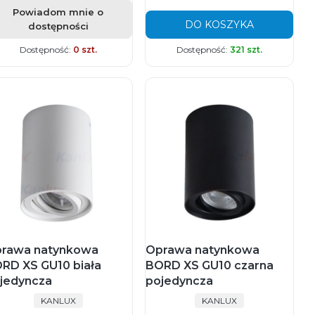
Powiadom mnie o
DO KOSZYKA
dostępności
Dostępność:
0 szt.
Dostępność:
321 szt.
rawa natynkowa
Oprawa natynkowa
RD XS GU10 biała
BORD XS GU10 czarna
jedyncza
pojedyncza
PRODUCENT
PRODUCENT
KANLUX
KANLUX