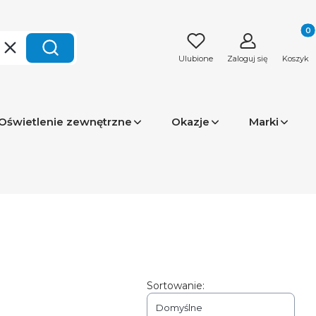
Produk
Wyczyść
Szukaj
Ulubione
Zaloguj się
Koszyk
Oświetlenie zewnętrzne
Okazje
Marki
Sortowanie:
Domyślne