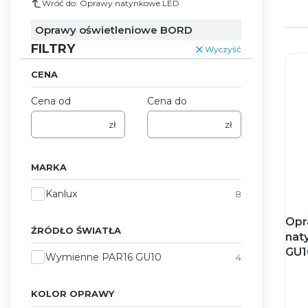
Wróć do: Oprawy natynkowe LED
Oprawy oświetleniowe BORD
FILTRY
Wyczyść
CENA
Cena od
Cena do
zł
zł
MARKA
Marka
Kanlux
8
Opr
ŹRÓDŁO ŚWIATŁA
nat
GU1
Źródło światła
Wymienne PAR16 GU10
4
KOLOR OPRAWY