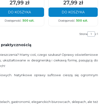
27,99 zł
27,99 zł
Cena
Cena
DO KOSZYKA
DO KOSZYKA
Dostępność:
500 szt.
Dostępność:
500 szt.
Strona
z 1
 praktycznością
omieszczenia? Mamy coś, czego szukasz! Oprawy oświetleniowe
 ukształtowane w designerską i ciekawą formę, pasującą do
ych!
niowych. Natynkowe oprawy sufitowe cieszą się ogromnym
elach, gastronomii, eleganckich biurowcach, sklepach, ale też