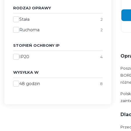
RODZAJ OPRAWY
Rodzaj oprawy
Stała
2
Ruchoma
2
STOPIEŃ OCHRONY IP
Opr
Stopień ochrony IP
IP20
4
Poszu
WYSYŁKA W
BORD
różn
Wysyłka w
48 godzin
8
Pols
zaint
Dla
Przed