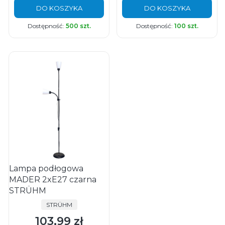
DO KOSZYKA
DO KOSZYKA
Dostępność:
500 szt.
Dostępność:
100 szt.
Lampa podłogowa
MADER 2xE27 czarna
STRÜHM
PRODUCENT
STRÜHM
103,99 zł
Cena