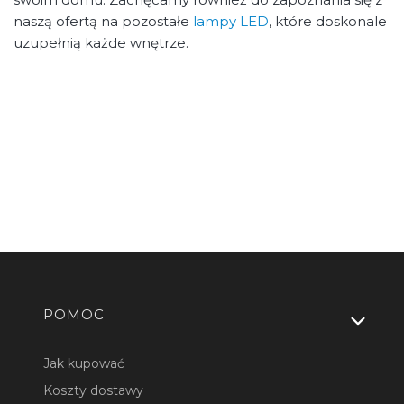
naszą ofertą na pozostałe
lampy LED
, które doskonale
uzupełnią każde wnętrze.
Linki w stopce
POMOC
Jak kupować
Koszty dostawy