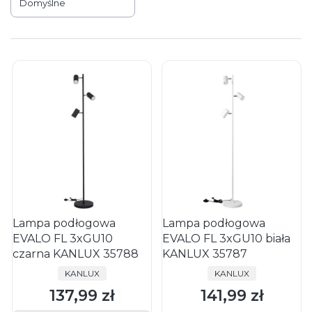
Domyślne
Lampa podłogowa
Lampa podłogowa
EVALO FL 3xGU10
EVALO FL 3xGU10 biała
czarna KANLUX 35788
KANLUX 35787
PRODUCENT
PRODUCENT
KANLUX
KANLUX
137,99 zł
141,99 zł
Cena
Cena