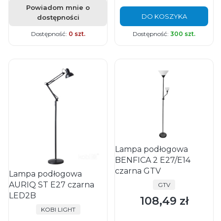
Powiadom mnie o
DO KOSZYKA
dostępności
Dostępność:
0 szt.
Dostępność:
300 szt.
Lampa podłogowa
BENFICA 2 E27/E14
czarna GTV
Lampa podłogowa
AURIQ ST E27 czarna
PRODUCENT
GTV
LED2B
108,49 zł
Cena
PRODUCENT
KOBI LIGHT