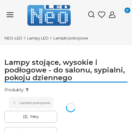
Produk
Otwórz wyszukiwark
NEO-LED
Lampy LED
Lampki pokojowe
Lampy stojące, wysokie i
podłogowe - do salonu, sypialni,
pokoju dziennego
Produkty:
7
Lampki pokojowe
Filtry
Lista produktów