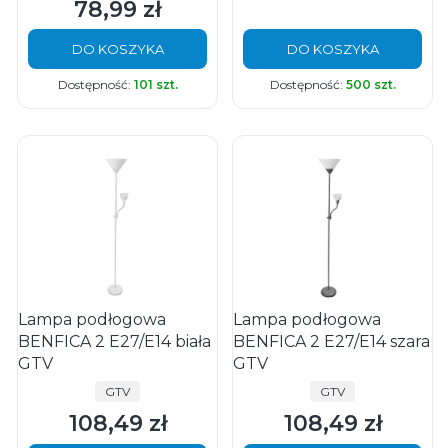
78,99 zł
Cena
DO KOSZYKA
DO KOSZYKA
Dostępność:
101 szt.
Dostępność:
500 szt.
Lampa podłogowa
Lampa podłogowa
BENFICA 2 E27/E14 biała
BENFICA 2 E27/E14 szara
GTV
GTV
PRODUCENT
PRODUCENT
GTV
GTV
108,49 zł
108,49 zł
Cena
Cena