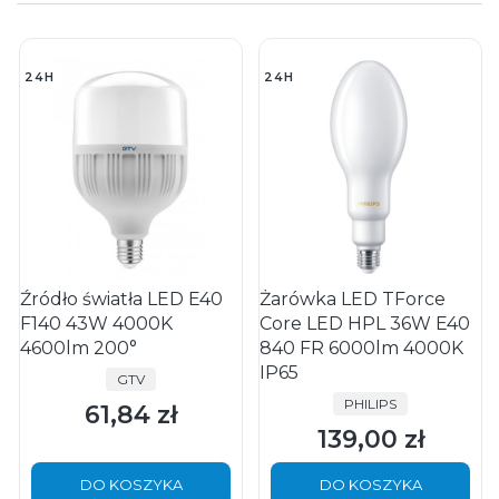
24H
24H
Źródło światła LED E40
Żarówka LED TForce
F140 43W 4000K
Core LED HPL 36W E40
4600lm 200°
840 FR 6000lm 4000K
IP65
PRODUCENT
GTV
PRODUCENT
PHILIPS
61,84 zł
Cena
139,00 zł
Cena
DO KOSZYKA
DO KOSZYKA