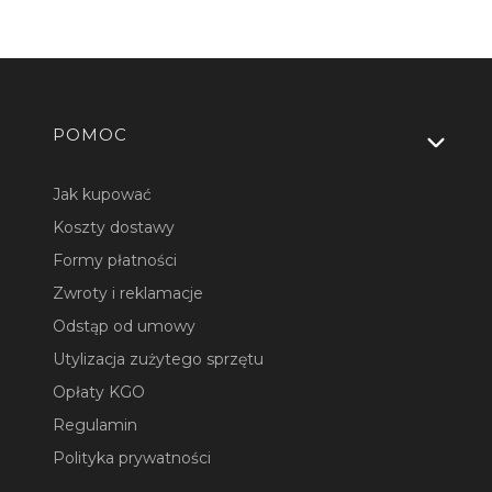
Linki w stopce
POMOC
Jak kupować
Koszty dostawy
Formy płatności
Zwroty i reklamacje
Odstąp od umowy
Utylizacja zużytego sprzętu
Opłaty KGO
Regulamin
Polityka prywatności