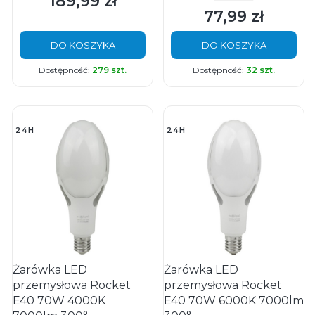
189,99 zł
Cena
77,99 zł
Cena
DO KOSZYKA
DO KOSZYKA
Dostępność:
279 szt.
Dostępność:
32 szt.
24H
24H
Żarówka LED
Żarówka LED
przemysłowa Rocket
przemysłowa Rocket
E40 70W 4000K
E40 70W 6000K 7000lm