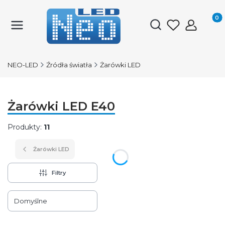
Produk
Otwórz wyszukiwark
NEO-LED
Źródła światła
Żarówki LED
Żarówki LED E40
Produkty:
11
Żarówki LED
Filtry
Lista produktów
Domyślne