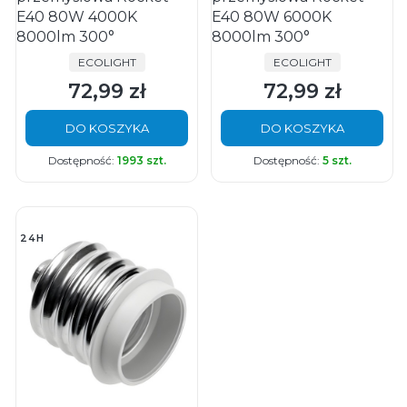
E40 80W 4000K
E40 80W 6000K
8000lm 300°
8000lm 300°
PRODUCENT
PRODUCENT
ECOLIGHT
ECOLIGHT
72,99 zł
72,99 zł
Cena
Cena
DO KOSZYKA
DO KOSZYKA
Dostępność:
1993 szt.
Dostępność:
5 szt.
24H