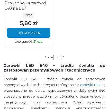
Przejściówka żarówki
E40 na E27
PRODUCENT
GTV
5,80 zł
Cena
DO KOSZYKA
Dostępność:
21 szt.
Strona
z 1
Żarówki LED E40 – źródła światła do
zastosowań przemysłowych i technicznych
Żarówki LED E40 – źródła światła do zastosowań
przemysłowych i technicznych Profesjonalne
żarówki LED
są
przeznaczone do opraw wyposażonych w duży gwint E40
stosowany przede wszystkim w oświetleniu przemysłowym,
magazynowym oraz zewnętrznym. Dzięki wysokiemu
strumieniowi świetlnemu stanowią energooszczędny