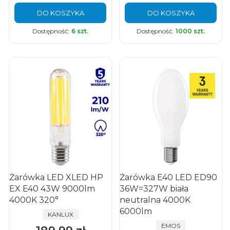
DO KOSZYKA
DO KOSZYKA
Dostępność:
6 szt.
Dostępność:
1000 szt.
Żarówka LED XLED HP
Żarówka E40 LED ED90
EX E40 43W 9000lm
36W=327W biała
4000K 320°
neutralna 4000K
6000lm
PRODUCENT
KANLUX
PRODUCENT
EMOS