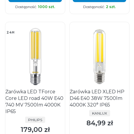
Dostępność:
1000 szt.
Dostępność:
2 szt.
24H
Żarówka LED TForce
Żarówka LED XLED HP
Core LED road 40W E40
D46 E40 38W 7500lm
740 MV 7500lm 4000K
4000K 320° IP65
IP65
PRODUCENT
KANLUX
PRODUCENT
PHILIPS
84,99 zł
Cena
179,00 zł
Cena