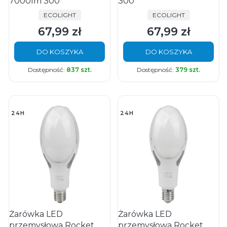
7000lm 300°
300°
PRODUCENT
PRODUCENT
ECOLIGHT
ECOLIGHT
67,99 zł
67,99 zł
Cena
Cena
DO KOSZYKA
DO KOSZYKA
Dostępność:
837 szt.
Dostępność:
379 szt.
24H
24H
Żarówka LED
Żarówka LED
przemysłowa Rocket
przemysłowa Rocket