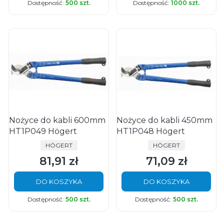
Dostępność:
500 szt.
Dostępność:
1000 szt.
Nożyce do kabli 600mm
Nożyce do kabli 450mm
HT1P049 Högert
HT1P048 Högert
PRODUCENT
PRODUCENT
HÖGERT
HÖGERT
81,91 zł
71,09 zł
Cena
Cena
DO KOSZYKA
DO KOSZYKA
Dostępność:
500 szt.
Dostępność:
500 szt.