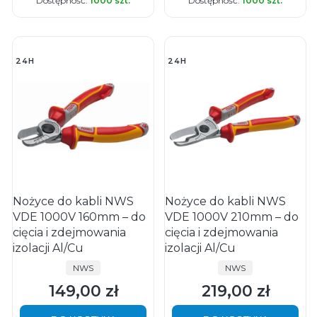
Dostępność:
1000 szt.
Dostępność:
1000 szt.
24H
24H
Nożyce do kabli NWS
Nożyce do kabli NWS
VDE 1000V 160mm – do
VDE 1000V 210mm – do
cięcia i zdejmowania
cięcia i zdejmowania
izolacji Al/Cu
izolacji Al/Cu
PRODUCENT
PRODUCENT
NWS
NWS
149,00 zł
219,00 zł
Cena
Cena