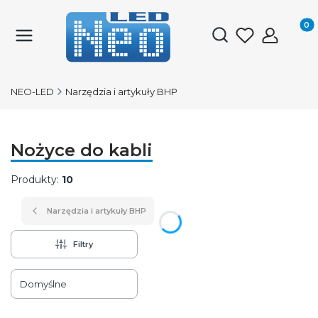
Produk
Otwórz wyszukiwark
NEO-LED
Narzędzia i artykuły BHP
Nożyce do kabli
Produkty:
10
Narzędzia i artykuły BHP
Filtry
Lista produktów
Domyślne