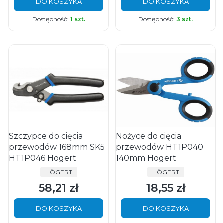
DO KOSZYKA
DO KOSZYKA
Dostępność:
1 szt.
Dostępność:
3 szt.
Szczypce do cięcia
Nożyce do cięcia
przewodów 168mm SK5
przewodów HT1P040
HT1P046 Högert
140mm Högert
PRODUCENT
PRODUCENT
HÖGERT
HÖGERT
58,21 zł
18,55 zł
Cena
Cena
DO KOSZYKA
DO KOSZYKA