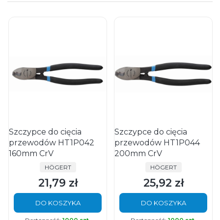
Szczypce do cięcia
Szczypce do cięcia
przewodów HT1P042
przewodów HT1P044
160mm CrV
200mm CrV
PRODUCENT
PRODUCENT
HÖGERT
HÖGERT
21,79 zł
25,92 zł
Cena
Cena
DO KOSZYKA
DO KOSZYKA