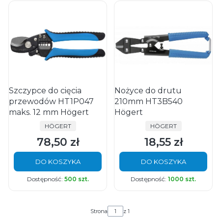
Szczypce do cięcia
Nożyce do drutu
przewodów HT1P047
210mm HT3B540
maks. 12 mm Högert
Högert
PRODUCENT
PRODUCENT
HÖGERT
HÖGERT
78,50 zł
18,55 zł
Cena
Cena
DO KOSZYKA
DO KOSZYKA
Dostępność:
500 szt.
Dostępność:
1000 szt.
Strona
z 1