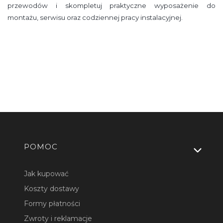
przewodów i skompletuj praktyczne wyposażenie do
montażu, serwisu oraz codziennej pracy instalacyjnej.
Linki w stopce
POMOC
Jak kupować
Koszty dostawy
Formy płatności
Zwroty i reklamacje