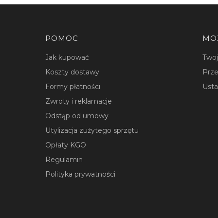
Linki w stopce
POMOC
MO
Jak kupować
Two
Koszty dostawy
Prze
Formy płatności
Usta
Zwroty i reklamacje
Odstąp od umowy
Utylizacja zużytego sprzętu
Opłaty KGO
Regulamin
Polityka prywatności