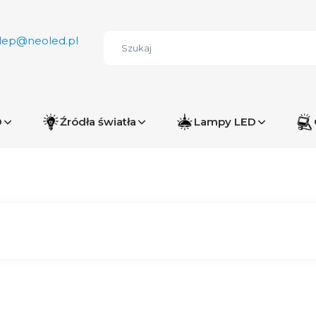
lep@neoled.pl
D
Źródła światła
Lampy LED