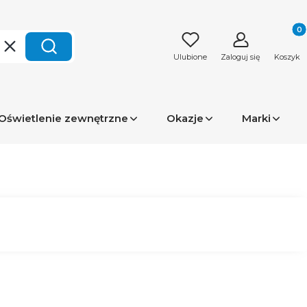
Produk
Wyczyść
Szukaj
Ulubione
Zaloguj się
Koszyk
Oświetlenie zewnętrzne
Okazje
Marki