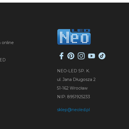
 online
LED
NEO-LED SP. K.
ul. Jana Długosza 2
51-162 Wrocław
NIP: 8951925233
sklep@neoled.pl