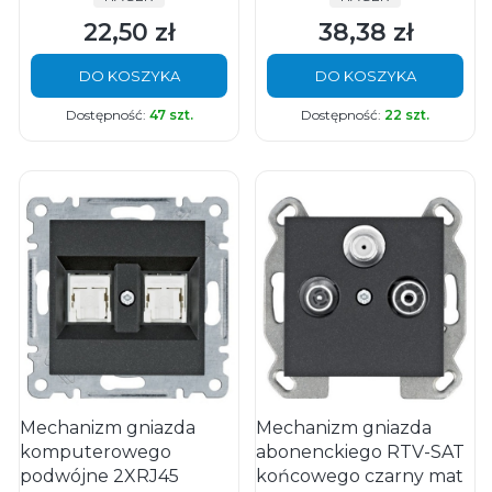
22,50 zł
38,38 zł
Cena
Cena
DO KOSZYKA
DO KOSZYKA
Dostępność:
47 szt.
Dostępność:
22 szt.
Mechanizm gniazda
Mechanizm gniazda
komputerowego
abonenckiego RTV-SAT
podwójne 2XRJ45
końcowego czarny mat