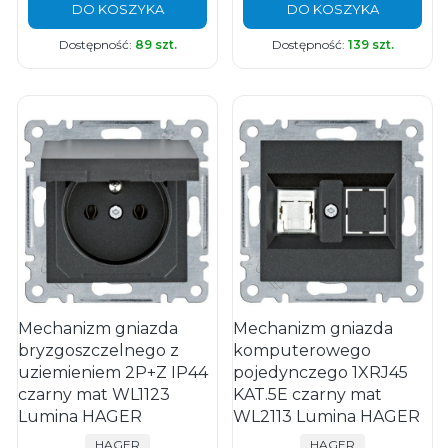
DO KOSZYKA
DO KOSZYKA
Dostępność:
89 szt.
Dostępność:
139 szt.
Mechanizm gniazda
Mechanizm gniazda
bryzgoszczelnego z
komputerowego
uziemieniem 2P+Z IP44
pojedynczego 1XRJ45
czarny mat WL1123
KAT.5E czarny mat
Lumina HAGER
WL2113 Lumina HAGER
PRODUCENT
PRODUCENT
HAGER
HAGER