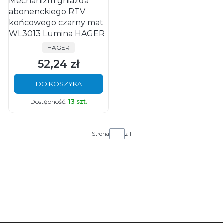
Mechanizm gniazda
abonenckiego RTV
końcowego czarny mat
WL3013 Lumina HAGER
PRODUCENT
HAGER
52,24 zł
Cena
DO KOSZYKA
Dostępność:
13 szt.
Strona
z 1