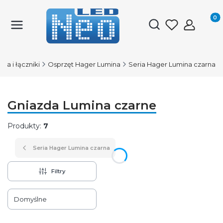
Produk
Otwórz wyszukiwark
da i łączniki
Osprzęt Hager Lumina
Seria Hager Lumina czarna
Gniazda Lumina czarne
Produkty:
7
Seria Hager Lumina czarna
Filtry
Lista produktów
Domyślne