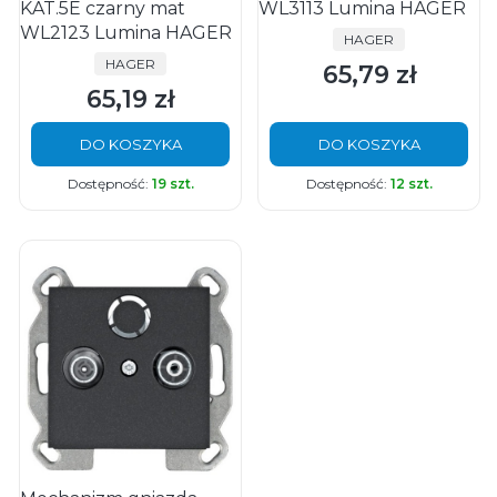
KAT.5E czarny mat
WL3113 Lumina HAGER
WL2123 Lumina HAGER
PRODUCENT
HAGER
PRODUCENT
HAGER
65,79 zł
Cena
65,19 zł
Cena
DO KOSZYKA
DO KOSZYKA
Dostępność:
19 szt.
Dostępność:
12 szt.