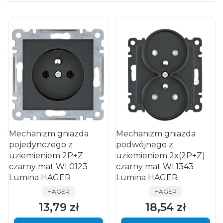
Mechanizm gniazda
Mechanizm gniazda
pojedynczego z
podwójnego z
uziemieniem 2P+Z
uziemieniem 2x(2P+Z)
czarny mat WL0123
czarny mat WL1343
Lumina HAGER
Lumina HAGER
PRODUCENT
PRODUCENT
HAGER
HAGER
13,79 zł
18,54 zł
Cena
Cena