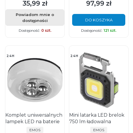
35,99 zł
97,99 zł
Cena
Cena
Powiadom mnie o
DO KOSZYKA
dostępności
Dostępność:
0 szt.
Dostępność:
121 szt.
24H
24H
Komplet uniwersalnych
Mini latarka LED brelok
lampek LED na baterie
750 lm ładowalna
PRODUCENT
PRODUCENT
EMOS
EMOS