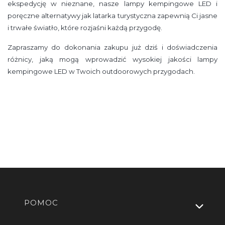
ekspedycję w nieznane, nasze lampy kempingowe LED i
poręczne alternatywy jak latarka turystyczna zapewnią Ci jasne
i trwałe światło, które rozjaśni każdą przygodę.
Zapraszamy do dokonania zakupu już dziś i doświadczenia
różnicy, jaką mogą wprowadzić wysokiej jakości lampy
kempingowe LED w Twoich outdoorowych przygodach.
Linki w stopce
POMOC