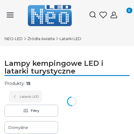
Produk
Otwórz wyszukiwark
NEO-LED
Źródła światła
Latarki LED
Lampy kempingowe LED i
latarki turystyczne
Produkty:
15
Latarki LED
Filtry
Lista produktów
Domyślne