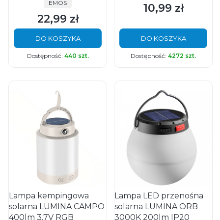
PRODUCENT
EMOS
10,99 zł
Cena
22,99 zł
Cena
DO KOSZYKA
DO KOSZYKA
Dostępność:
440 szt.
Dostępność:
4272 szt.
Lampa kempingowa
Lampa LED przenośna
solarna LUMINA CAMPO
solarna LUMINA ORB
400lm 3.7V RGB
3000K 200lm IP20