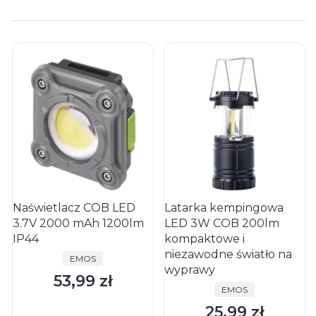
Naświetlacz COB LED
Latarka kempingowa
3.7V 2000 mAh 1200lm
LED 3W COB 200lm
IP44
kompaktowe i
niezawodne światło na
PRODUCENT
EMOS
wyprawy
53,99 zł
Cena
PRODUCENT
EMOS
25,99 zł
Cena