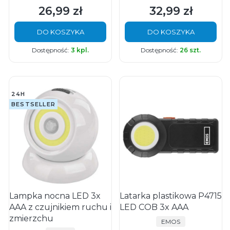
26,99 zł
32,99 zł
Cena
Cena
DO KOSZYKA
DO KOSZYKA
Dostępność:
3 kpl.
Dostępność:
26 szt.
24H
BESTSELLER
Lampka nocna LED 3x
Latarka plastikowa P4715
AAA z czujnikiem ruchu i
LED COB 3x AAA
zmierzchu
PRODUCENT
EMOS