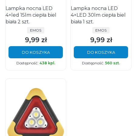
Lampka nocna LED
Lampka nocna LED
4×led 15lm ciepła biel
4×LED 30lm ciepła biel
biała 2 szt.
biała 1 szt.
PRODUCENT
PRODUCENT
EMOS
EMOS
9,99 zł
9,99 zł
Cena
Cena
DO KOSZYKA
DO KOSZYKA
Dostępność:
438 kpl.
Dostępność:
560 szt.