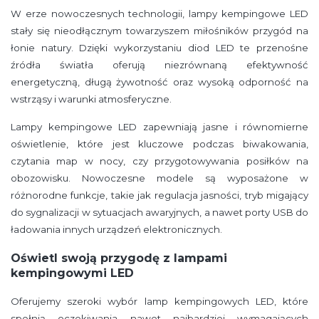
W erze nowoczesnych technologii, lampy kempingowe LED
stały się nieodłącznym towarzyszem miłośników przygód na
łonie natury. Dzięki wykorzystaniu diod LED te przenośne
źródła światła oferują niezrównaną efektywność
energetyczną, długą żywotność oraz wysoką odporność na
wstrząsy i warunki atmosferyczne.
Lampy kempingowe LED zapewniają jasne i równomierne
oświetlenie, które jest kluczowe podczas biwakowania,
czytania map w nocy, czy przygotowywania posiłków na
obozowisku. Nowoczesne modele są wyposażone w
różnorodne funkcje, takie jak regulacja jasności, tryb migający
do sygnalizacji w sytuacjach awaryjnych, a nawet porty USB do
ładowania innych urządzeń elektronicznych.
Oświetl swoją przygodę z lampami
kempingowymi LED
Oferujemy szeroki wybór lamp kempingowych LED, które
spełnią oczekiwania nawet najbardziej wymagających