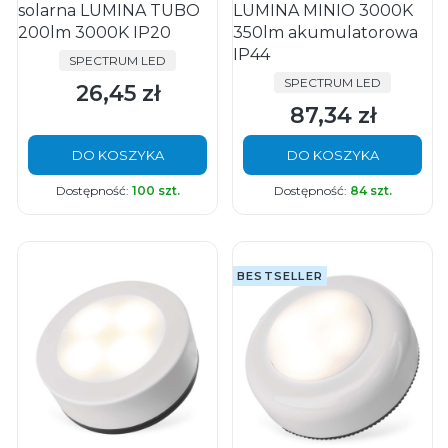
solarna LUMINA TUBO
LUMINA MINIO 3000K
200lm 3000K IP20
350lm akumulatorowa
IP44
PRODUCENT
SPECTRUM LED
PRODUCENT
SPECTRUM LED
26,45 zł
Cena
87,34 zł
Cena
DO KOSZYKA
DO KOSZYKA
Dostępność:
100 szt.
Dostępność:
84 szt.
BESTSELLER