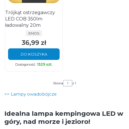
Trójkąt ostrzegawczy
LED COB 350lm
ładowalny 20m
PRODUCENT
EMOS
36,99 zł
Cena
DO KOSZYKA
Dostępność:
1529 szt.
Strona
z 1
>> Lampy owadobójcze
Idealna lampa kempingowa LED w
góry, nad morze i jezioro!