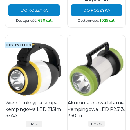
DO KOSZYKA
DO KOSZYKA
Dostępność:
620 szt.
Dostępność:
1025 szt.
BESTSELLER
Wielofunkcyjna lampa
Akumulatorowa latarnia
kempingowa LED 215lm
kempingowa LED P2313,
3xAA
350 lm
PRODUCENT
PRODUCENT
EMOS
EMOS