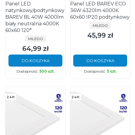
Panel LED
Panel LED BAREV ECO
natynkowy/podtynkowy
36W 4320lm 4000K
BAREV BL 40W 4000lm
60x60 IP20 podtynkowy
biały neutralna 4000K
PRODUCENT
MILEDO
60x60 120°
45,99 zł
Cena
PRODUCENT
MILEDO
64,99 zł
Cena
DO KOSZYKA
DO KOSZYKA
Dostępność:
500 szt.
Dostępność:
5 szt.
24H
24H