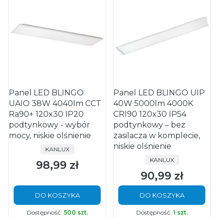
Panel LED BLINGO
Panel LED BLINGO UIP
UAIO 38W 4040lm CCT
40W 5000lm 4000K
Ra90+ 120x30 IP20
CRI90 120x30 IP54
podtynkowy - wybór
podtynkowy – bez
mocy, niskie olśnienie
zasilacza w komplecie,
niskie olśnienie
PRODUCENT
KANLUX
PRODUCENT
KANLUX
98,99 zł
Cena
90,99 zł
Cena
DO KOSZYKA
DO KOSZYKA
Dostępność:
500 szt.
Dostępność:
1 szt.