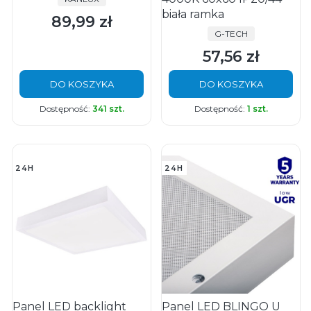
biała ramka
89,99 zł
Cena
PRODUCENT
G-TECH
57,56 zł
Cena
DO KOSZYKA
DO KOSZYKA
Dostępność:
341 szt.
Dostępność:
1 szt.
24H
24H
Panel LED backlight
Panel LED BLINGO U