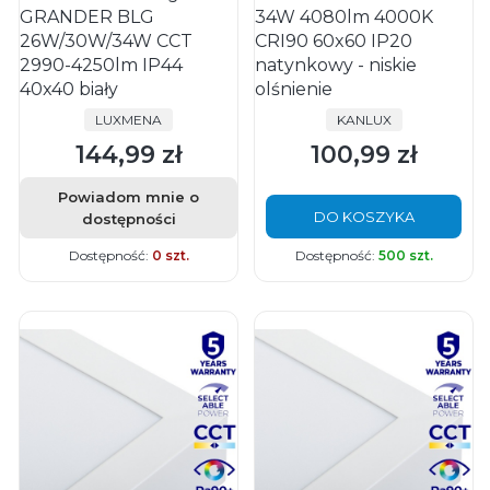
GRANDER BLG
34W 4080lm 4000K
26W/30W/34W CCT
CRI90 60x60 IP20
2990-4250lm IP44
natynkowy - niskie
40x40 biały
olśnienie
PRODUCENT
PRODUCENT
LUXMENA
KANLUX
144,99 zł
100,99 zł
Cena
Cena
Powiadom mnie o
DO KOSZYKA
dostępności
Dostępność:
0 szt.
Dostępność:
500 szt.