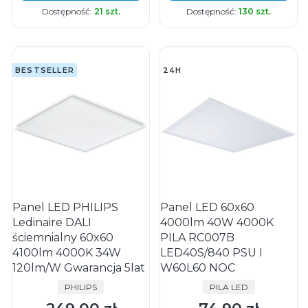
Dostępność:
21 szt.
Dostępność:
130 szt.
BESTSELLER
24H
Panel LED PHILIPS
Panel LED 60x60
Ledinaire DALI
4000lm 40W 4000K
ściemnialny 60x60
PILA RC007B
4100lm 4000K 34W
LED40S/840 PSU I
120lm/W Gwarancja 5lat
W60L60 NOC
PRODUCENT
PRODUCENT
PHILIPS
PILA LED