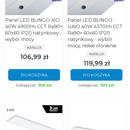
Panel LED BLINGO AIO
Panel LED BLINGO
40W 4900lm CCT Ra90+
UAIO 40W 4370lm CCT
60x60 IP20 natynkowy -
Ra90+ 60x60 IP20
wybór mocy
natynkowy - wybór
mocy, niskie olśnienie
PRODUCENT
KANLUX
PRODUCENT
KANLUX
106,99 zł
Cena
119,99 zł
Cena
DO KOSZYKA
DO KOSZYKA
Dostępność:
500 szt.
Dostępność:
500 szt.
24H