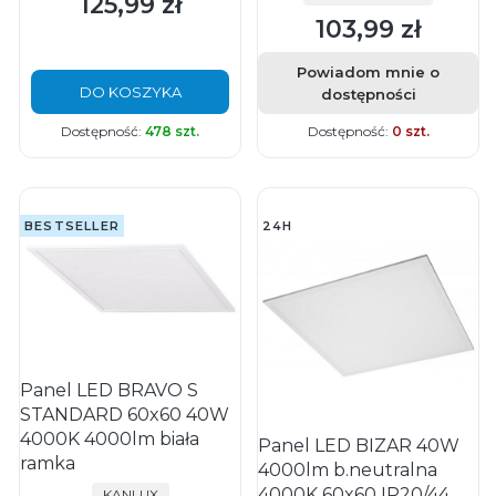
125,99 zł
Cena
103,99 zł
Cena
Powiadom mnie o
DO KOSZYKA
dostępności
Dostępność:
478 szt.
Dostępność:
0 szt.
BESTSELLER
24H
Panel LED BRAVO S
STANDARD 60x60 40W
4000K 4000lm biała
Panel LED BIZAR 40W
ramka
4000lm b.neutralna
4000K 60x60 IP20/44
PRODUCENT
KANLUX