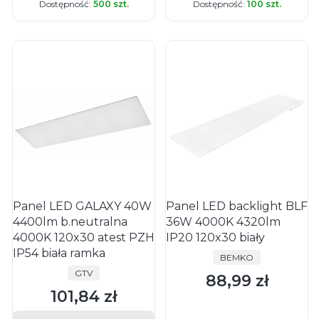
Dostępność:
500 szt.
Dostępność:
100 szt.
Panel LED GALAXY 40W
Panel LED backlight BLF
4400lm b.neutralna
36W 4000K 4320lm
4000K 120x30 atest PZH
IP20 120x30 biały
IP54 biała ramka
PRODUCENT
BEMKO
PRODUCENT
GTV
88,99 zł
Cena
101,84 zł
Cena