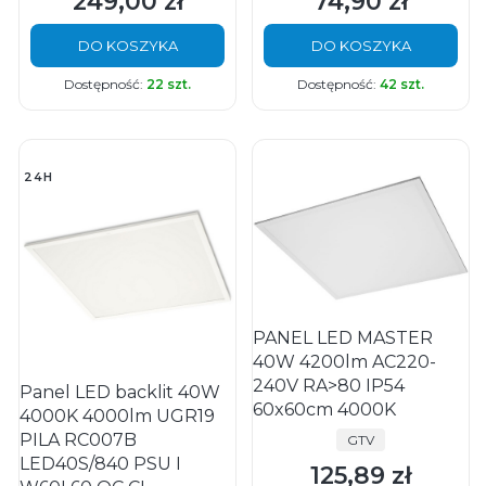
249,00 zł
74,90 zł
Cena
Cena
DO KOSZYKA
DO KOSZYKA
Dostępność:
22 szt.
Dostępność:
42 szt.
24H
PANEL LED MASTER
40W 4200lm AC220-
240V RA>80 IP54
Panel LED backlit 40W
60x60cm 4000K
4000K 4000lm UGR19
PILA RC007B
PRODUCENT
GTV
LED40S/840 PSU I
125,89 zł
Cena