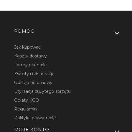
Linki w stopce
POMOC
Jak kupować
Koszty dostawy
Formy płatności
Zwroty i reklamacje
Odstąp od umowy
Utylizacja zużytego sprzętu
Opłaty KGO
Regulamin
Polityka prywatności
MOJE KONTO