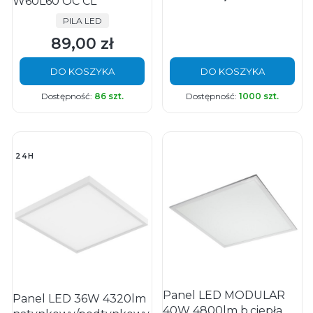
W60L60 OC CL
PRODUCENT
PILA LED
89,00 zł
Cena
DO KOSZYKA
DO KOSZYKA
Dostępność:
86 szt.
Dostępność:
1000 szt.
24H
Panel LED MODULAR
Panel LED 36W 4320lm
40W 4800lm b.ciepła