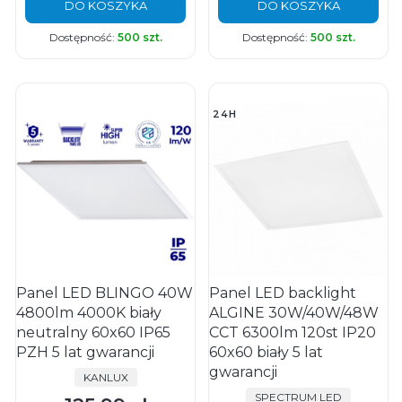
DO KOSZYKA
DO KOSZYKA
Dostępność:
500 szt.
Dostępność:
500 szt.
24H
Panel LED BLINGO 40W
Panel LED backlight
4800lm 4000K biały
ALGINE 30W/40W/48W
neutralny 60x60 IP65
CCT 6300lm 120st IP20
PZH 5 lat gwarancji
60x60 biały 5 lat
gwarancji
PRODUCENT
KANLUX
PRODUCENT
SPECTRUM LED