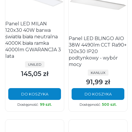
Panel LED MILAN
120x30 40W barwa
światła biała neutralna
Panel LED BLINGO AIO
4000K biała ramka
38W 4490lm CCT Ra90+
4000lm GWARANCJA 3
120x30 IP20
lata
podtynkowy - wybór
mocy
PRODUCENT
UNILED
145,05 zł
PRODUCENT
KANLUX
Cena
91,99 zł
Cena
DO KOSZYKA
DO KOSZYKA
Dostępność:
99 szt.
Dostępność:
500 szt.