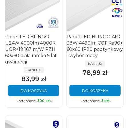
Panel LED BLINGO
Panel LED BLINGO AIO
U24W 4000lm 4000K
38W 4490lm CCT Ra90+
UGR<19 167lm/W PZH
60x60 IP20 podtynkowy
60x60 biała ramka 5 lat
- wybór mocy
gwarancji
PRODUCENT
KANLUX
PRODUCENT
KANLUX
78,99 zł
Cena
83,99 zł
Cena
DO KOSZYKA
DO KOSZYKA
Dostępność:
500 szt.
Dostępność:
5 szt.