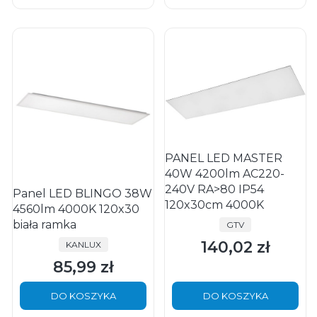
PANEL LED MASTER
40W 4200lm AC220-
240V RA>80 IP54
Panel LED BLINGO 38W
120x30cm 4000K
4560lm 4000K 120x30
biała ramka
PRODUCENT
GTV
140,02 zł
PRODUCENT
KANLUX
Cena
85,99 zł
Cena
DO KOSZYKA
DO KOSZYKA