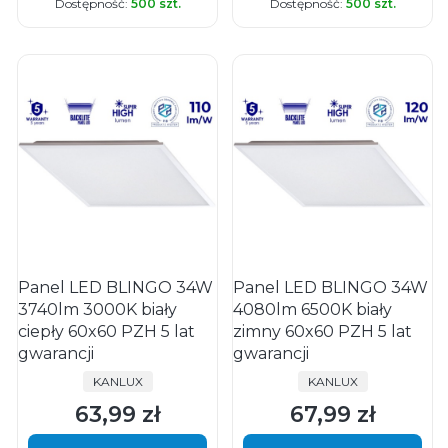
Dostępność:
500 szt.
Dostępność:
500 szt.
Panel LED BLINGO 34W
Panel LED BLINGO 34W
3740lm 3000K biały
4080lm 6500K biały
ciepły 60x60 PZH 5 lat
zimny 60x60 PZH 5 lat
gwarancji
gwarancji
PRODUCENT
PRODUCENT
KANLUX
KANLUX
63,99 zł
67,99 zł
Cena
Cena