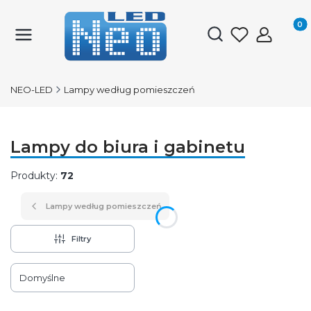
Produk
Otwórz wyszukiwark
NEO-LED
Lampy według pomieszczeń
Lampy do biura i gabinetu
Produkty:
72
Lampy według pomieszczeń
Filtry
Lista produktów
Domyślne