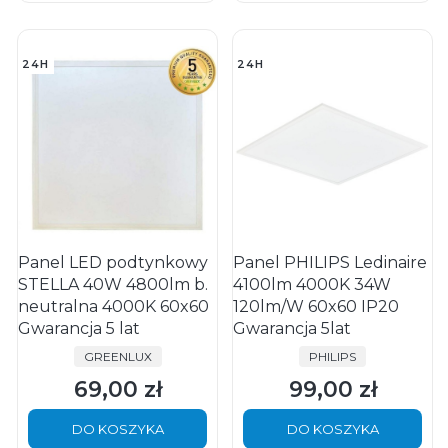
24H
24H
Panel LED podtynkowy
Panel PHILIPS Ledinaire
STELLA 40W 4800lm b.
4100lm 4000K 34W
neutralna 4000K 60x60
120lm/W 60x60 IP20
Gwarancja 5 lat
Gwarancja 5lat
PRODUCENT
PRODUCENT
GREENLUX
PHILIPS
69,00 zł
99,00 zł
Cena
Cena
DO KOSZYKA
DO KOSZYKA