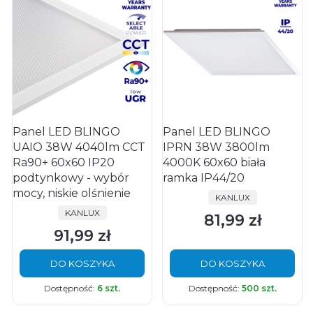
Panel LED BLINGO
Panel LED BLINGO
UAIO 38W 4040lm CCT
IPRN 38W 3800lm
Ra90+ 60x60 IP20
4000K 60x60 biała
podtynkowy - wybór
ramka IP44/20
mocy, niskie olśnienie
PRODUCENT
KANLUX
PRODUCENT
KANLUX
81,99 zł
Cena
91,99 zł
Cena
DO KOSZYKA
DO KOSZYKA
Dostępność:
6 szt.
Dostępność:
500 szt.