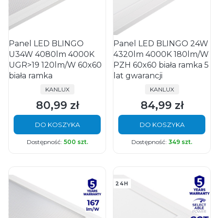
Panel LED BLINGO
Panel LED BLINGO 24W
U34W 4080lm 4000K
4320lm 4000K 180lm/W
UGR>19 120lm/W 60x60
PZH 60x60 biała ramka 5
biała ramka
lat gwarancji
PRODUCENT
PRODUCENT
KANLUX
KANLUX
80,99 zł
84,99 zł
Cena
Cena
DO KOSZYKA
DO KOSZYKA
Dostępność:
500 szt.
Dostępność:
349 szt.
24H