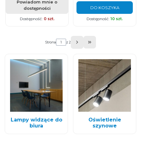
Powiadom mnie o
DO KOSZYKA
dostępności
Dostępność:
0 szt.
Dostępność:
10 szt.
Strona
z 2
Przejdź do ostatniej s
Lampy widzące do
Oświetlenie
biura
szynowe