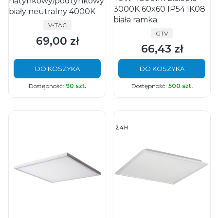
natynkowy/podtynkowy
3000K 60x60 IP54 IK08
biały neutralny 4000K
biała ramka
PRODUCENT
V-TAC
PRODUCENT
GTV
69,00 zł
Cena
66,43 zł
Cena
DO KOSZYKA
DO KOSZYKA
Dostępność:
90 szt.
Dostępność:
500 szt.
24H