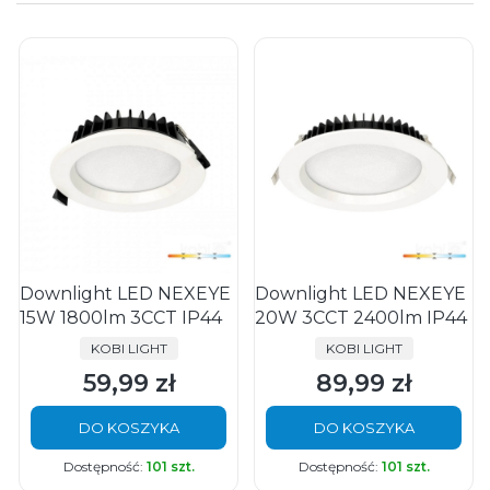
Downlight LED NEXEYE
Downlight LED NEXEYE
15W 1800lm 3CCT IP44
20W 3CCT 2400lm IP44
PRODUCENT
PRODUCENT
KOBI LIGHT
KOBI LIGHT
59,99 zł
89,99 zł
Cena
Cena
DO KOSZYKA
DO KOSZYKA
Dostępność:
101 szt.
Dostępność:
101 szt.