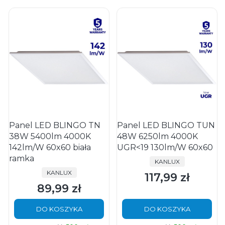
Panel LED BLINGO TN
Panel LED BLINGO TUN
38W 5400lm 4000K
48W 6250lm 4000K
142lm/W 60x60 biała
UGR<19 130lm/W 60x60
ramka
PRODUCENT
KANLUX
PRODUCENT
KANLUX
117,99 zł
Cena
89,99 zł
Cena
DO KOSZYKA
DO KOSZYKA