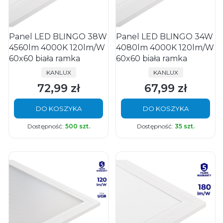
Panel LED BLINGO 38W
Panel LED BLINGO 34W
4560lm 4000K 120lm/W
4080lm 4000K 120lm/W
60x60 biała ramka
60x60 biała ramka
PRODUCENT
PRODUCENT
KANLUX
KANLUX
72,99 zł
67,99 zł
Cena
Cena
DO KOSZYKA
DO KOSZYKA
Dostępność:
500 szt.
Dostępność:
35 szt.