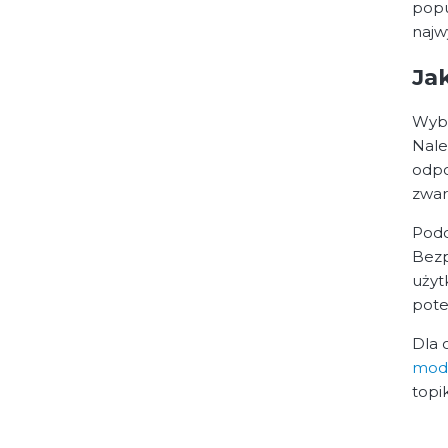
popu
najw
Ja
Wybó
Nale
odpo
zwar
Podc
Bezp
użyt
pote
Dla 
mod
topi