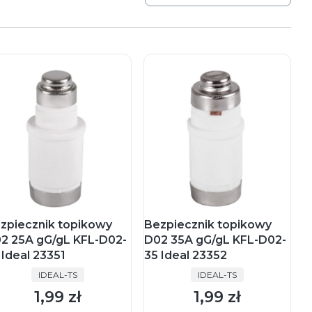
zpiecznik topikowy
Bezpiecznik topikowy
2 25A gG/gL KFL-D02-
D02 35A gG/gL KFL-D02-
 Ideal 23351
35 Ideal 23352
PRODUCENT
PRODUCENT
IDEAL-TS
IDEAL-TS
1,99 zł
1,99 zł
Cena
Cena