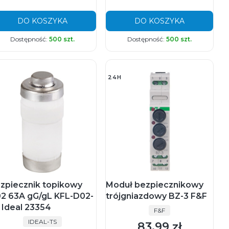
DO KOSZYKA
DO KOSZYKA
Dostępność:
500 szt.
Dostępność:
500 szt.
24H
zpiecznik topikowy
Moduł bezpiecznikowy
2 63A gG/gL KFL-D02-
trójgniazdowy BZ-3 F&F
 Ideal 23354
PRODUCENT
F&F
PRODUCENT
IDEAL-TS
83,99 zł
Cena