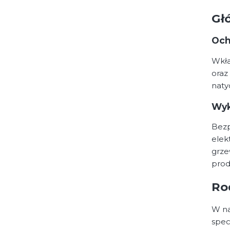
Gł
Och
Wkła
oraz
naty
Wyk
Bezp
elek
grze
prod
Ro
W na
spec