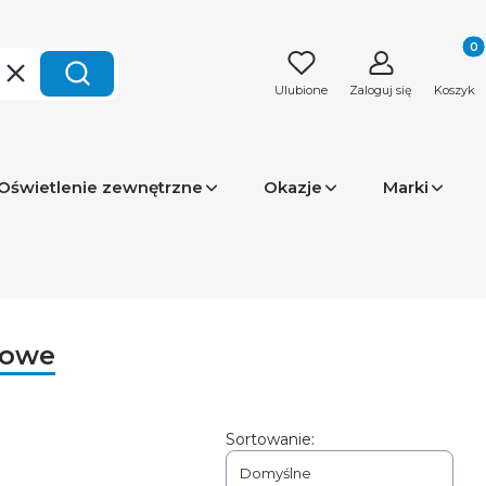
Produk
Wyczyść
Szukaj
Ulubione
Zaloguj się
Koszyk
Oświetlenie zewnętrzne
Okazje
Marki
kowe
Sortowanie:
Domyślne