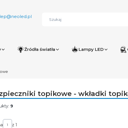
lep@neoled.pl
D
Źródła światła
Lampy LED
kowe
zpieczniki topikowe - wkładki topi
ukty:
9
ta produktów
na
z 1