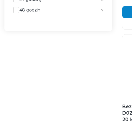
48 godzin
7
Bez
D02
20 