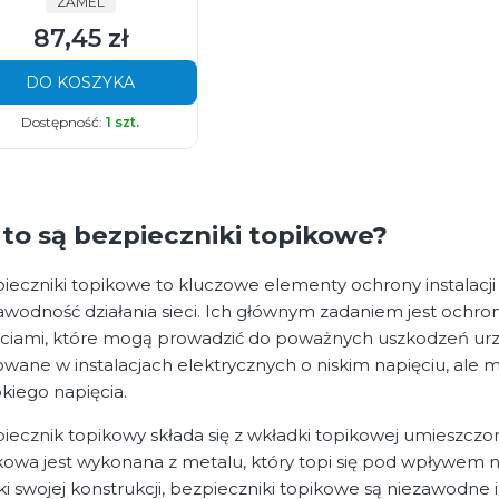
PRODUCENT
ZAMEL
87,45 zł
Cena
DO KOSZYKA
Dostępność:
1 szt.
 to są bezpieczniki topikowe?
ieczniki topikowe to kluczowe elementy ochrony instalacji
awodność działania sieci. Ich głównym zadaniem jest ochr
ciami, które mogą prowadzić do poważnych uszkodzeń urzą
owane w instalacjach elektrycznych o niskim napięciu, ale m
kiego napięcia.
iecznik topikowy składa się z wkładki topikowej umieszczo
kowa jest wykonana z metalu, który topi się pod wpływe
ki swojej konstrukcji, bezpieczniki topikowe są niezawod