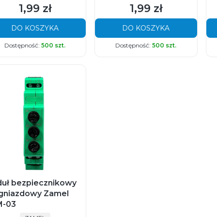
1,99 zł
1,99 zł
Cena
Cena
DO KOSZYKA
DO KOSZYKA
Dostępność:
500 szt.
Dostępność:
500 szt.
uł bezpiecznikowy
jgniazdowy Zamel
-03