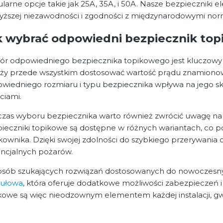
larne opcje takie jak 25A, 35A, i 50A. Nasze bezpieczniki 
yższej niezawodności i zgodności z międzynarodowymi no
k wybrać odpowiedni bezpiecznik to
r odpowiedniego bezpiecznika topikowego jest kluczowy dla
ży przede wszystkim dostosować wartość prądu znamionoweg
wiedniego rozmiaru i typu bezpiecznika wpływa na jego sk
ciami.
zas wyboru bezpiecznika warto również zwrócić uwagę na j
ieczniki topikowe są dostępne w różnych wariantach, co p
kownika. Dzięki swojej zdolności do szybkiego przerywania
ncjalnych pożarów.
osób szukających rozwiązań dostosowanych do nowoczesnyc
ułowa
, która oferuje dodatkowe możliwości zabezpieczeń i
kowe są więc nieodzownym elementem każdej instalacji, gw