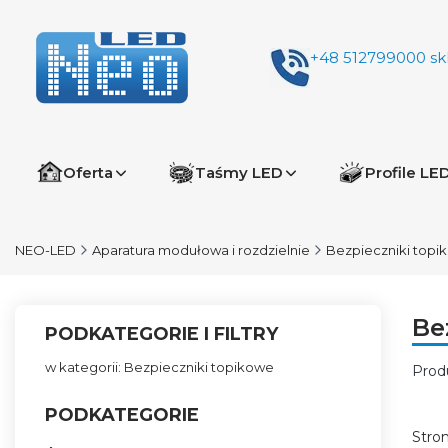
+48 512799000
sk
Oferta
Taśmy LED
Profile LE
NEO-LED
Aparatura modułowa i rozdzielnie
Bezpieczniki topi
Be
PODKATEGORIE I FILTRY
w kategorii: Bezpieczniki topikowe
Prod
Lis
PODKATEGORIE
Stro