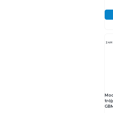
24H
Mod
tró
GBM