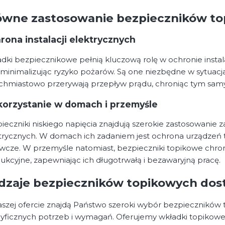
ówne zastosowanie bezpieczników t
rona instalacji elektrycznych
dki bezpiecznikowe pełnią kluczową rolę w ochronie instal
 minimalizując ryzyko pożarów. Są one niezbędne w sytuacj
chmiastowo przerywają przepływ prądu, chroniąc tym samym
orzystanie w domach i przemyśle
ieczniki niskiego napięcia znajdują szerokie zastosowanie
trycznych. W domach ich zadaniem jest ochrona urządzeń ta
wcze. W przemyśle natomiast, bezpieczniki topikowe chron
ukcyjne, zapewniając ich długotrwałą i bezawaryjną pracę.
dzaje bezpieczników topikowych dost
szej ofercie znajdą Państwo szeroki wybór bezpieczników
yficznych potrzeb i wymagań. Oferujemy wkładki topikow