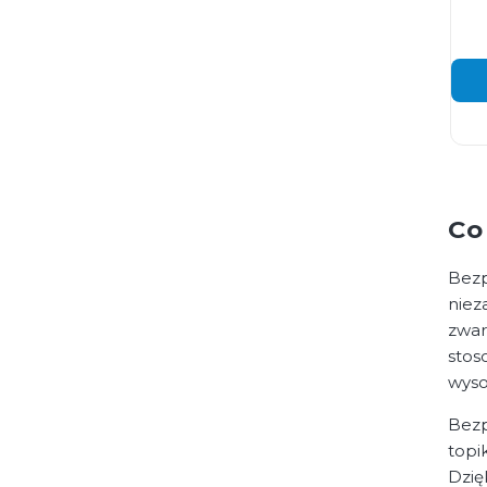
Co
Bezp
niez
zwar
stos
wyso
Bezp
topi
Dzię