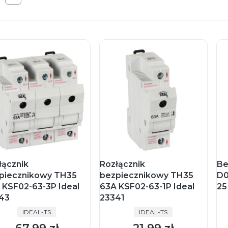
łącznik
Rozłącznik
Be
piecznikowy TH35
bezpiecznikowy TH35
D0
 KSF02-63-3P Ideal
63A KSF02-63-1P Ideal
25
43
23341
PRODUCENT
PRODUCENT
IDEAL-TS
IDEAL-TS
Cena
Cena