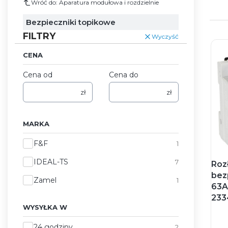
Wróć do: Aparatura modułowa i rozdzielnie
Bezpieczniki topikowe
FILTRY
Wyczyść
CENA
Cena od
Cena do
zł
zł
MARKA
Marka
F&F
1
IDEAL-TS
7
Roz
bez
Zamel
1
63A
233
WYSYŁKA W
Wysyłka w
24 godziny
2