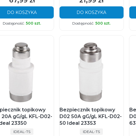
67,99 zł
21,99 zł
DO KOSZYKA
DO KOSZYKA
Dostępność:
500 szt.
Dostępność:
500 szt.
piecznik topikowy
Bezpiecznik topikowy
Be
 20A gG/gL KFL-D02-
D02 50A gG/gL KFL-D02-
D0
Ideal 23350
50 Ideal 23353
63
PRODUCENT
PRODUCENT
IDEAL-TS
IDEAL-TS