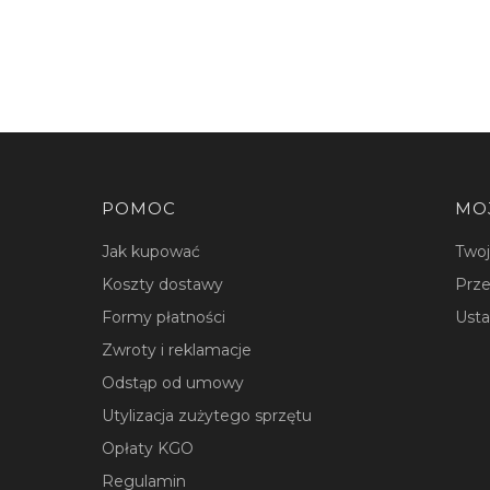
Linki w stopce
POMOC
MO
Jak kupować
Two
Koszty dostawy
Prze
Formy płatności
Usta
Zwroty i reklamacje
Odstąp od umowy
Utylizacja zużytego sprzętu
Opłaty KGO
Regulamin