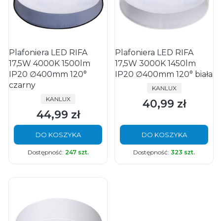
Plafoniera LED RIFA
Plafoniera LED RIFA
17,5W 4000K 1500lm
17,5W 3000K 1450lm
IP20 ∅400mm 120°
IP20 ∅400mm 120° biała
czarny
PRODUCENT
KANLUX
PRODUCENT
KANLUX
40,99 zł
Cena
44,99 zł
Cena
DO KOSZYKA
DO KOSZYKA
Dostępność:
247 szt.
Dostępność:
323 szt.