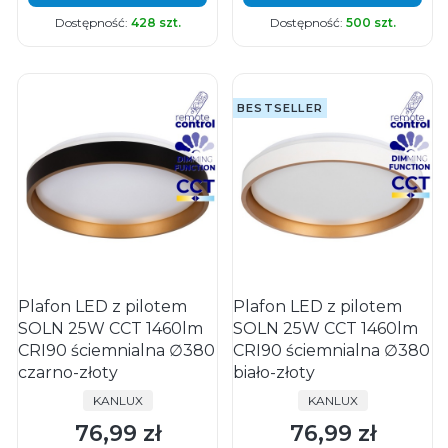
Dostępność:
428 szt.
Dostępność:
500 szt.
BESTSELLER
Plafon LED z pilotem
Plafon LED z pilotem
SOLN 25W CCT 1460lm
SOLN 25W CCT 1460lm
CRI90 ściemnialna ∅380
CRI90 ściemnialna ∅380
czarno-złoty
biało-złoty
PRODUCENT
PRODUCENT
KANLUX
KANLUX
76,99 zł
76,99 zł
Cena
Cena