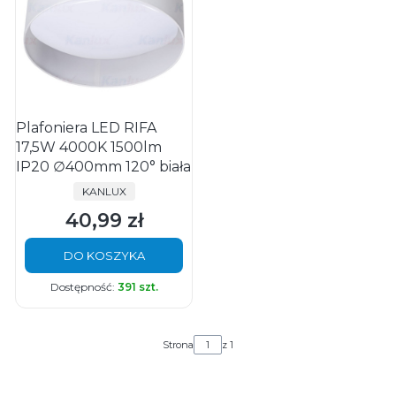
Plafoniera LED RIFA
17,5W 4000K 1500lm
IP20 ∅400mm 120° biała
PRODUCENT
KANLUX
40,99 zł
Cena
DO KOSZYKA
Dostępność:
391 szt.
Strona
z 1