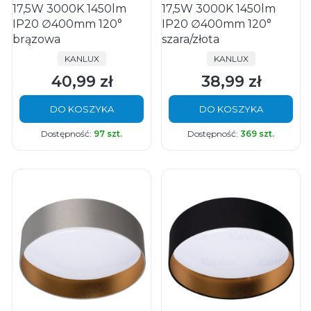
17,5W 3000K 1450lm
17,5W 3000K 1450lm
IP20 ∅400mm 120°
IP20 ∅400mm 120°
brązowa
szara/złota
PRODUCENT
PRODUCENT
KANLUX
KANLUX
40,99 zł
38,99 zł
Cena
Cena
DO KOSZYKA
DO KOSZYKA
Dostępność:
97 szt.
Dostępność:
369 szt.