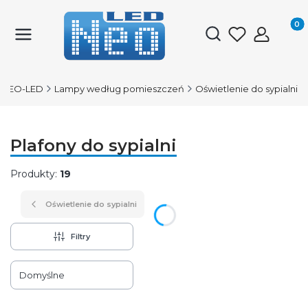
Produk
Otwórz wyszukiwark
NEO-LED
Lampy według pomieszczeń
Oświetlenie do sypialni
Plafony do sypialni
Produkty:
19
Oświetlenie do sypialni
Filtry
Lista produktów
Domyślne