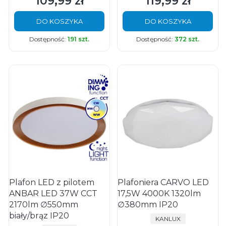
109,99 zł
119,99 zł
Cena
Cena
DO KOSZYKA
DO KOSZYKA
Dostępność:
191 szt.
Dostępność:
372 szt.
Plafon LED z pilotem
Plafoniera CARVO LED
ANBAR LED 37W CCT
17,5W 4000K 1320lm
2170lm ∅550mm
∅380mm IP20
biały/brąz IP20
PRODUCENT
KANLUX