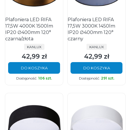
Plafoniera LED RIFA
Plafoniera LED RIFA
17,5W 4000K 1500lm
17,5W 3000K 1450lm
IP20 ∅400mm 120°
IP20 ∅400mm 120°
czarna/złota
czarny
PRODUCENT
PRODUCENT
KANLUX
KANLUX
42,99 zł
42,99 zł
Cena
Cena
DO KOSZYKA
DO KOSZYKA
Dostępność:
106 szt.
Dostępność:
291 szt.