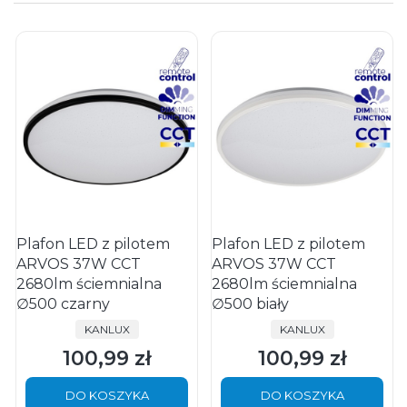
Plafon LED z pilotem
Plafon LED z pilotem
ARVOS 37W CCT
ARVOS 37W CCT
2680lm ściemnialna
2680lm ściemnialna
∅500 czarny
∅500 biały
PRODUCENT
PRODUCENT
KANLUX
KANLUX
100,99 zł
100,99 zł
Cena
Cena
DO KOSZYKA
DO KOSZYKA