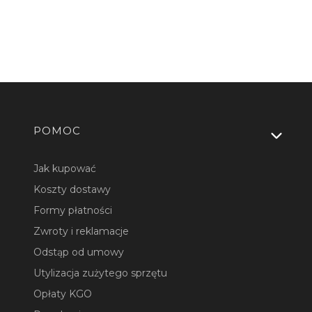
Linki w stopce
POMOC
Jak kupować
Koszty dostawy
Formy płatności
Zwroty i reklamacje
Odstąp od umowy
Utylizacja zużytego sprzętu
Opłaty KGO