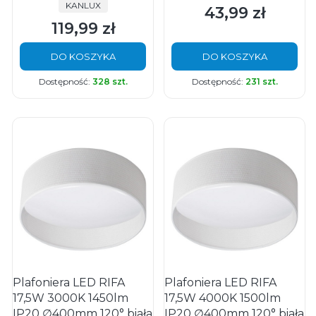
PRODUCENT
KANLUX
43,99 zł
Cena
119,99 zł
Cena
DO KOSZYKA
DO KOSZYKA
Dostępność:
328 szt.
Dostępność:
231 szt.
Plafoniera LED RIFA
Plafoniera LED RIFA
17,5W 3000K 1450lm
17,5W 4000K 1500lm
IP20 ∅400mm 120° biała
IP20 ∅400mm 120° biała