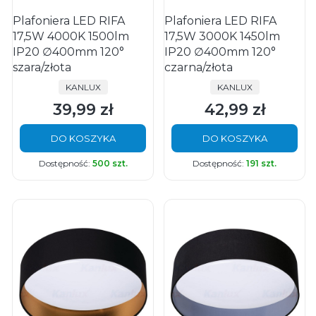
Plafoniera LED RIFA
Plafoniera LED RIFA
17,5W 4000K 1500lm
17,5W 3000K 1450lm
IP20 ∅400mm 120°
IP20 ∅400mm 120°
szara/złota
czarna/złota
PRODUCENT
PRODUCENT
KANLUX
KANLUX
39,99 zł
42,99 zł
Cena
Cena
DO KOSZYKA
DO KOSZYKA
Dostępność:
500 szt.
Dostępność:
191 szt.