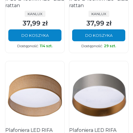
rattan
rattan
PRODUCENT
PRODUCENT
KANLUX
KANLUX
37,99 zł
37,99 zł
Cena
Cena
DO KOSZYKA
DO KOSZYKA
Dostępność:
114 szt.
Dostępność:
29 szt.
Plafoniera LED RIFA
Plafoniera LED RIFA