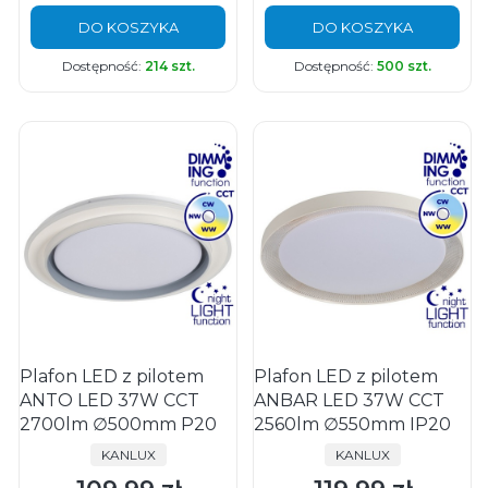
DO KOSZYKA
DO KOSZYKA
Dostępność:
214 szt.
Dostępność:
500 szt.
Plafon LED z pilotem
Plafon LED z pilotem
ANTO LED 37W CCT
ANBAR LED 37W CCT
2700lm ∅500mm P20
2560lm ∅550mm IP20
PRODUCENT
PRODUCENT
KANLUX
KANLUX