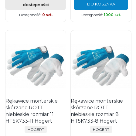
DO KOSZYKA
dostępności
Dostępność:
0 szt.
Dostępność:
1000 szt.
Rękawice monterskie
Rękawice monterskie
skórzane ROTT
skórzane ROTT
niebieskie rozmiar 11
niebieskie rozmiar 8
HT5K733-11 Högert
HT5K733-8 Högert
PRODUCENT
PRODUCENT
HÖGERT
HÖGERT