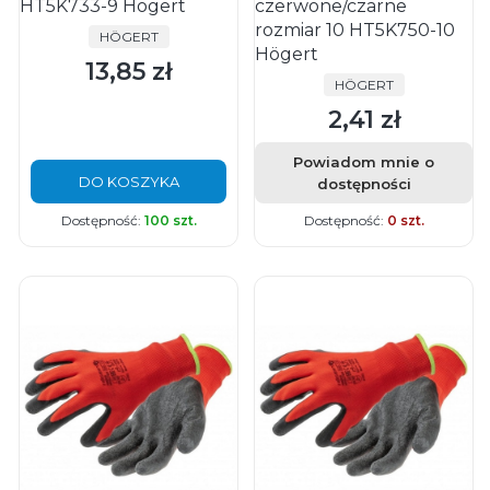
HT5K733-9 Högert
czerwone/czarne
rozmiar 10 HT5K750-10
PRODUCENT
HÖGERT
Högert
13,85 zł
Cena
PRODUCENT
HÖGERT
2,41 zł
Cena
Powiadom mnie o
DO KOSZYKA
dostępności
Dostępność:
100 szt.
Dostępność:
0 szt.