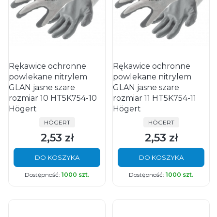
Rękawice ochronne
Rękawice ochronne
powlekane nitrylem
powlekane nitrylem
GLAN jasne szare
GLAN jasne szare
rozmiar 10 HT5K754-10
rozmiar 11 HT5K754-11
Högert
Högert
PRODUCENT
PRODUCENT
HÖGERT
HÖGERT
2,53 zł
2,53 zł
Cena
Cena
DO KOSZYKA
DO KOSZYKA
Dostępność:
1000 szt.
Dostępność:
1000 szt.