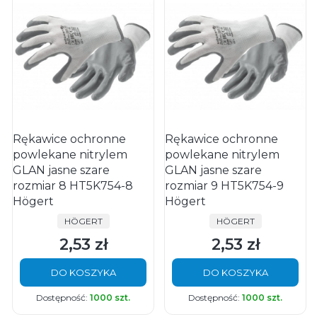
Rękawice ochronne
Rękawice ochronne
powlekane nitrylem
powlekane nitrylem
GLAN jasne szare
GLAN jasne szare
rozmiar 8 HT5K754-8
rozmiar 9 HT5K754-9
Högert
Högert
PRODUCENT
PRODUCENT
HÖGERT
HÖGERT
2,53 zł
2,53 zł
Cena
Cena
DO KOSZYKA
DO KOSZYKA
Dostępność:
1000 szt.
Dostępność:
1000 szt.