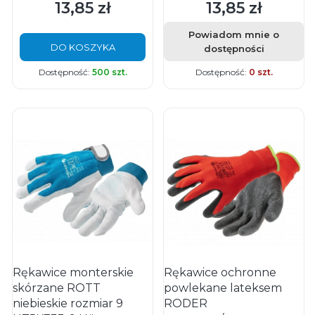
13,85 zł
13,85 zł
Cena
Cena
Powiadom mnie o
DO KOSZYKA
dostępności
Dostępność:
500 szt.
Dostępność:
0 szt.
Rękawice monterskie
Rękawice ochronne
skórzane ROTT
powlekane lateksem
niebieskie rozmiar 9
RODER