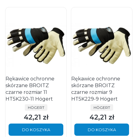
Rękawice ochronne
Rękawice ochronne
skórzane BROITZ
skórzane BROITZ
czarne rozmiar 11
czarne rozmiar 9
HT5K230-11 Högert
HT5K229-9 Högert
PRODUCENT
PRODUCENT
HÖGERT
HÖGERT
42,21 zł
42,21 zł
Cena
Cena
DO KOSZYKA
DO KOSZYKA