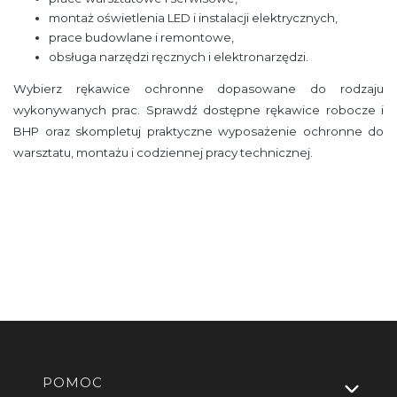
montaż oświetlenia LED i instalacji elektrycznych,
prace budowlane i remontowe,
obsługa narzędzi ręcznych i elektronarzędzi.
Wybierz rękawice ochronne dopasowane do rodzaju
wykonywanych prac. Sprawdź dostępne rękawice robocze i
BHP oraz skompletuj praktyczne wyposażenie ochronne do
warsztatu, montażu i codziennej pracy technicznej.
Linki w stopce
POMOC