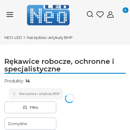
Produk
Otwórz wyszukiwark
NEO-LED
Narzędzia i artykuły BHP
Rękawice robocze, ochronne i
specjalistyczne
Produkty:
14
Narzędzia i artykuły BHP
Filtry
Lista produktów
Domyślne