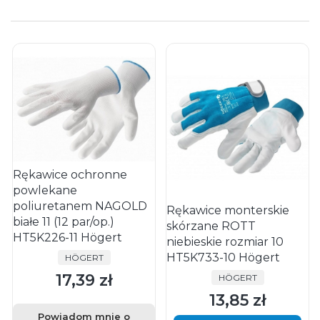
Rękawice ochronne
powlekane
poliuretanem NAGOLD
Rękawice monterskie
białe 11 (12 par/op.)
skórzane ROTT
HT5K226-11 Högert
niebieskie rozmiar 10
HT5K733-10 Högert
PRODUCENT
HÖGERT
17,39 zł
PRODUCENT
HÖGERT
Cena
13,85 zł
Cena
Powiadom mnie o