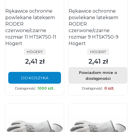
Rękawice ochronne
Rękawice ochronne
powlekane lateksem
powlekane lateksem
RODER
RODER
czerwone/czarne
czerwone/czarne
rozmiar 11 HT5K750-11
rozmiar 9 HT5K750-9
Högert
Högert
PRODUCENT
PRODUCENT
HÖGERT
HÖGERT
2,41 zł
2,41 zł
Cena
Cena
Powiadom mnie o
DO KOSZYKA
dostępności
Dostępność:
1000 szt.
Dostępność:
0 szt.