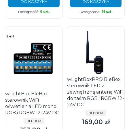
DO KOSZYKA
DO KOSZYKA
Dostępność:
9 szt.
Dostępność:
91 szt.
24H
wLightBoxPRO BleBox
sterownik LED z
zewnętrzną anteną WiFi
wLightBox BleBox
do taśm RGB i RGBW 12-
sterownik WiFi
24V DC
oświetlenia LED mono
RGB i RGBW 12-24V DC
PRODUCENT
BLEBOX
169,00 zł
PRODUCENT
BLEBOX
Cena