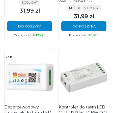
24VDC 5x6A IP20
PRODUCENT
ECOLIGHT
PRODUCENT
MI-LIGHT MIBOXER
31,99 zł
Cena
31,99 zł
Cena
DO KOSZYKA
DO KOSZYKA
Dostępność:
632 szt.
Dostępność:
26 szt.
24H
Bezprzewodowy
Kontroler do taśm LED
sterownik do taśm LED
CTRL 12/24V RGBW CCT