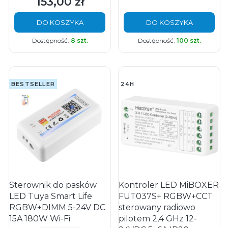
153,00 zł
Cena
DO KOSZYKA
DO KOSZYKA
Dostępność:
8 szt.
Dostępność:
100 szt.
BESTSELLER
24H
Sterownik do pasków
Kontroler LED MiBOXER
LED Tuya Smart Life
FUT037S+ RGBW+CCT
RGBW+DIMM 5-24V DC
sterowany radiowo
15A 180W Wi-Fi
pilotem 2,4 GHz 12-