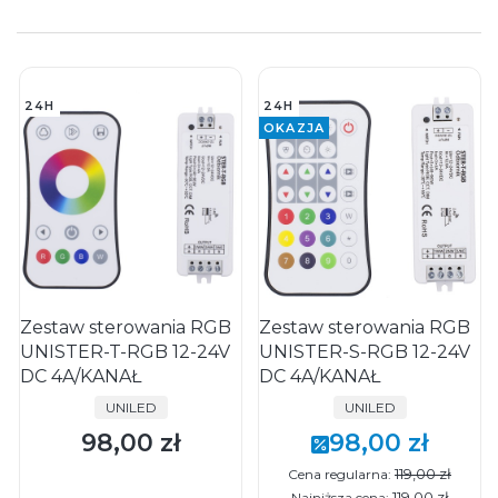
24H
24H
OKAZJA
Zestaw sterowania RGB
Zestaw sterowania RGB
UNISTER-T-RGB 12-24V
UNISTER-S-RGB 12-24V
DC 4A/KANAŁ
DC 4A/KANAŁ
PRODUCENT
PRODUCENT
UNILED
UNILED
98,00 zł
98,00 zł
Cena
Cena promocyjna
119,00 zł
Cena regularna:
119,00 zł
Najniższa cena: