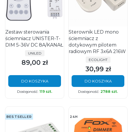
Zestaw sterowania
Sterownik LED mono
ściemniacz UNISTER-T-
ściemniacz z
DIM 5-36V DC 8A/KANAŁ
dotykowym pilotem
radiowym RF 3x6A 216W
PRODUCENT
UNILED
PRODUCENT
ECOLIGHT
89,00 zł
Cena
30,99 zł
Cena
DO KOSZYKA
DO KOSZYKA
Dostępność:
119 szt.
Dostępność:
2788 szt.
BESTSELLER
24H