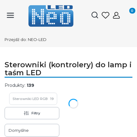
Produk
Otwórz wyszukiwark
Przejdź do:
NEO-LED
Sterowniki (kontrolery) do lamp i
taśm LED
Produkty:
139
Sterowniki LED RGB
19
Filtry
Lista produktów
Domyślne