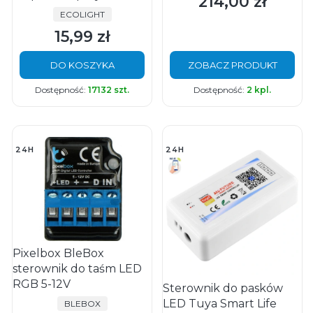
214,00 zł
Cena
PRODUCENT
ECOLIGHT
15,99 zł
Cena
DO KOSZYKA
ZOBACZ PRODUKT
Dostępność:
17132 szt.
Dostępność:
2 kpl.
24H
24H
Pixelbox BleBox
sterownik do taśm LED
RGB 5-12V
Sterownik do pasków
LED Tuya Smart Life
PRODUCENT
BLEBOX