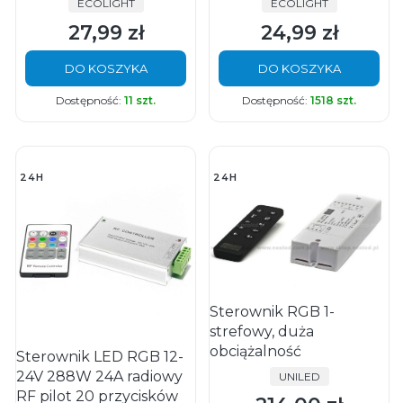
PRODUCENT
PRODUCENT
ECOLIGHT
ECOLIGHT
27,99 zł
24,99 zł
Cena
Cena
DO KOSZYKA
DO KOSZYKA
Dostępność:
11 szt.
Dostępność:
1518 szt.
24H
24H
Sterownik RGB 1-
strefowy, duża
obciążalność
Sterownik LED RGB 12-
24V 288W 24A radiowy
PRODUCENT
UNILED
RF pilot 20 przycisków