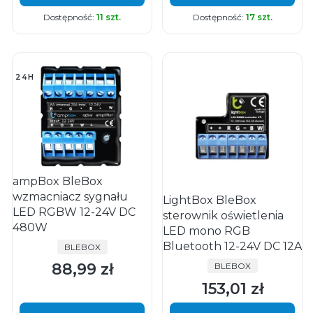
Dostępność:
11 szt.
Dostępność:
17 szt.
24H
ampBox BleBox
wzmacniacz sygnału
LightBox BleBox
LED RGBW 12-24V DC
sterownik oświetlenia
480W
LED mono RGB
Bluetooth 12-24V DC 12A
PRODUCENT
BLEBOX
88,99 zł
PRODUCENT
BLEBOX
Cena
153,01 zł
Cena