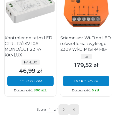
Kontroler do taśm LED
Ściemniacz Wi-Fi do LED
CTRL 12/24V 10A
i oświetlenia zwykłego
MONO/CCT 22147
230V Wi-DIM1S1-P F&F
KANLUX
PRODUCENT
F&F
PRODUCENT
KANLUX
179,52 zł
Cena
46,99 zł
Cena
DO KOSZYKA
DO KOSZYKA
Dostępność:
300 szt.
Dostępność:
6 szt.
Strona
z 4
Przejdź do ostatniej s