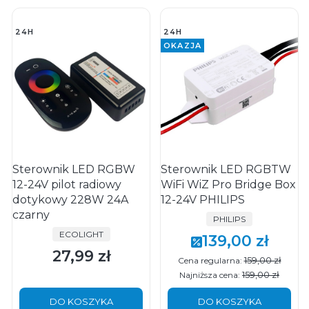
24H
24H
OKAZJA
Sterownik LED RGBW
Sterownik LED RGBTW
12-24V pilot radiowy
WiFi WiZ Pro Bridge Box
dotykowy 228W 24A
12-24V PHILIPS
czarny
PRODUCENT
PHILIPS
PRODUCENT
ECOLIGHT
139,00 zł
Cena promocyjna
27,99 zł
Cena
159,00 zł
Cena regularna:
159,00 zł
Najniższa cena:
DO KOSZYKA
DO KOSZYKA