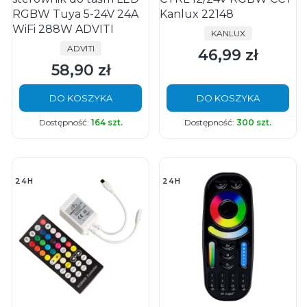
RGBW Tuya 5-24V 24A
Kanlux 22148
WiFi 288W ADVITI
PRODUCENT
KANLUX
PRODUCENT
ADVITI
46,99 zł
Cena
58,90 zł
Cena
DO KOSZYKA
DO KOSZYKA
Dostępność:
164 szt.
Dostępność:
300 szt.
24H
24H