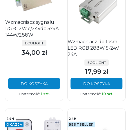
Wzmacniacz sygnału
RGB 12Vdc/24Vdc 3x4A
144W/288W
Wzmacniacz do taśm
PRODUCENT
ECOLIGHT
LED RGB 288W 5-24V
34,00 zł
Cena
24A
PRODUCENT
ECOLIGHT
17,99 zł
Cena
DO KOSZYKA
DO KOSZYKA
Dostępność:
1 szt.
Dostępność:
10 szt.
24H
24H
OKAZJA
BESTSELLER