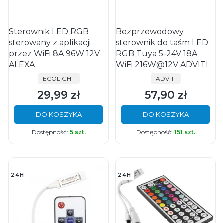
Sterownik LED RGB
Bezprzewodowy
sterowany z aplikacji
sterownik do taśm LED
przez WiFi 8A 96W 12V
RGB Tuya 5-24V 18A
ALEXA
WiFi 216W@12V ADVITI
PRODUCENT
PRODUCENT
ECOLIGHT
ADVITI
29,99 zł
57,90 zł
Cena
Cena
DO KOSZYKA
DO KOSZYKA
Dostępność:
5 szt.
Dostępność:
151 szt.
24H
24H