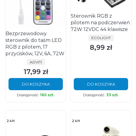
Sterownik RGB z
pilotem na podczerwień
72W 12VDC 44 klawisze
Bezprzewodowy
PRODUCENT
ECOLIGHT
sterownik do taśm LED
8,99 zł
RGB z pilotem, 17
Cena
przycisków, 12V, 6A, 72W
PRODUCENT
ADVITI
17,99 zł
Cena
DO KOSZYKA
DO KOSZYKA
Dostępność:
160 szt.
Dostępność:
33 szt.
24H
24H