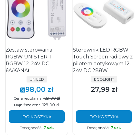
Zestaw sterowania
Sterownik LED RGBW
RGBW UNISTER-T-
Touch Screen radiowy z
RGBW 12-24V DC
pilotem dotykowym 12-
6A/KANAŁ
24V DC 288W
PRODUCENT
PRODUCENT
UNILED
ECOLIGHT
98,00 zł
27,99 zł
Cena promocyjna
Cena
129,00 zł
Cena regularna:
129,00 zł
Najniższa cena:
DO KOSZYKA
DO KOSZYKA
Dostępność:
7 szt.
Dostępność:
7 szt.