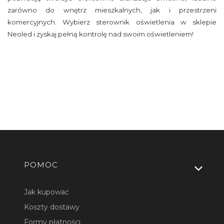
zarówno do wnętrz mieszkalnych, jak i przestrzeni
komercyjnych. Wybierz sterownik oświetlenia w sklepie
Neoled i zyskaj pełną kontrolę nad swoim oświetleniem!
Linki w stopce
POMOC
Jak kupować
Koszty dostawy
Formy płatności