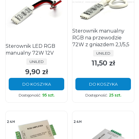
Sterownik manualny
RGB na przewodzie
72W z gniazdem 2,1/5,5
Sterownik LED RGB
manualny 72W 12V
PRODUCENT
UNILED
11,50 zł
PRODUCENT
UNILED
Cena
9,90 zł
Cena
DO KOSZYKA
DO KOSZYKA
Dostępność:
95 szt.
Dostępność:
25 szt.
24H
24H