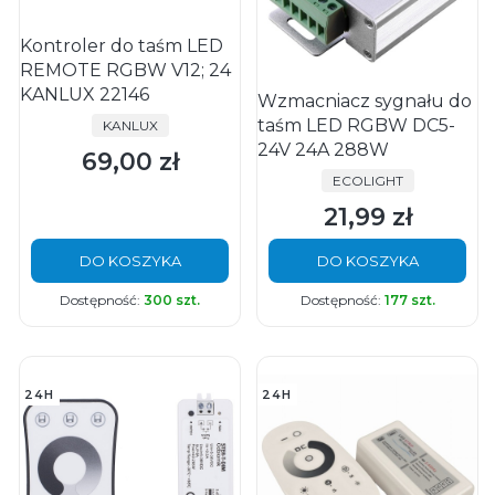
Kontroler do taśm LED
REMOTE RGBW V12; 24
KANLUX 22146
Wzmacniacz sygnału do
taśm LED RGBW DC5-
PRODUCENT
KANLUX
24V 24A 288W
69,00 zł
Cena
PRODUCENT
ECOLIGHT
21,99 zł
Cena
DO KOSZYKA
DO KOSZYKA
Dostępność:
300 szt.
Dostępność:
177 szt.
24H
24H