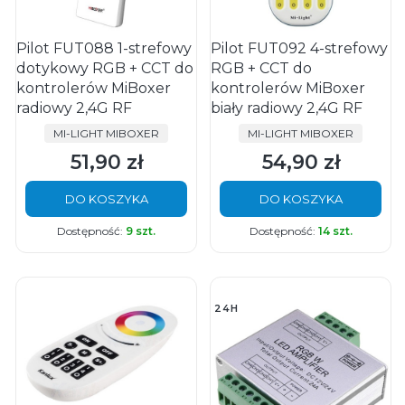
Pilot FUT088 1-strefowy
Pilot FUT092 4-strefowy
dotykowy RGB + CCT do
RGB + CCT do
kontrolerów MiBoxer
kontrolerów MiBoxer
radiowy 2,4G RF
biały radiowy 2,4G RF
PRODUCENT
PRODUCENT
MI-LIGHT MIBOXER
MI-LIGHT MIBOXER
51,90 zł
54,90 zł
Cena
Cena
DO KOSZYKA
DO KOSZYKA
Dostępność:
9 szt.
Dostępność:
14 szt.
24H