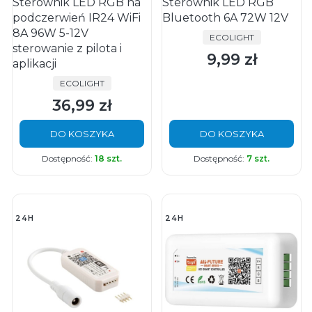
Sterownik LED RGB na
Sterownik LED RGB
podczerwień IR24 WiFi
Bluetooth 6A 72W 12V
8A 96W 5-12V
PRODUCENT
ECOLIGHT
sterowanie z pilota i
9,99 zł
Cena
aplikacji
PRODUCENT
ECOLIGHT
36,99 zł
Cena
DO KOSZYKA
DO KOSZYKA
Dostępność:
18 szt.
Dostępność:
7 szt.
24H
24H