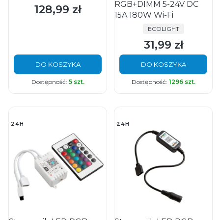
RGB+DIMM 5-24V DC
128,99 zł
Cena
15A 180W Wi-Fi
PRODUCENT
ECOLIGHT
31,99 zł
Cena
DO KOSZYKA
DO KOSZYKA
Dostępność:
5 szt.
Dostępność:
1296 szt.
24H
24H