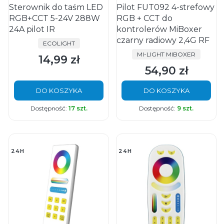
Sterownik do taśm LED
Pilot FUT092 4-strefowy
RGB+CCT 5-24V 288W
RGB + CCT do
24A pilot IR
kontrolerów MiBoxer
czarny radiowy 2,4G RF
PRODUCENT
ECOLIGHT
PRODUCENT
MI-LIGHT MIBOXER
14,99 zł
Cena
54,90 zł
Cena
DO KOSZYKA
DO KOSZYKA
Dostępność:
17 szt.
Dostępność:
9 szt.
24H
24H