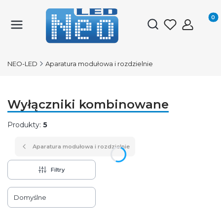
Produk
Otwórz wyszukiwark
NEO-LED
Aparatura modułowa i rozdzielnie
Wyłączniki kombinowane
Produkty:
5
Aparatura modułowa i rozdzielnie
Filtry
Lista produktów
Domyślne