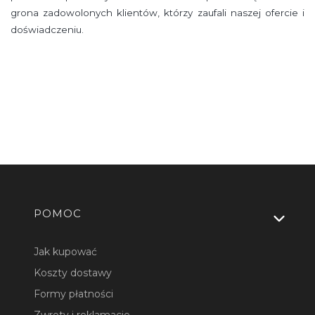
grona zadowolonych klientów, którzy zaufali naszej ofercie i
doświadczeniu.
Linki w stopce
POMOC
Jak kupować
Koszty dostawy
Formy płatności
Zwroty i reklamacje