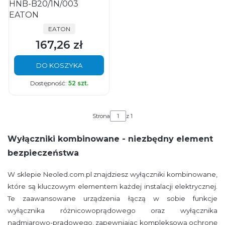
HNB-B20/1N/003
EATON
PRODUCENT
EATON
167,26 zł
Cena
DO KOSZYKA
Dostępność:
52 szt.
Strona
z 1
Wyłączniki kombinowane - niezbędny element
bezpieczeństwa
W sklepie Neoled.com.pl znajdziesz wyłączniki kombinowane,
które są kluczowym elementem każdej instalacji elektrycznej.
Te zaawansowane urządzenia łączą w sobie funkcje
wyłącznika różnicowoprądowego oraz wyłącznika
nadmiarowo-prądowego, zapewniając kompleksową ochronę