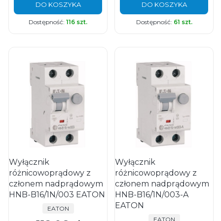
DO KOSZYKA
DO KOSZYKA
Dostępność:
116 szt.
Dostępność:
61 szt.
Wyłącznik
Wyłącznik
różnicowoprądowy z
różnicowoprądowy z
członem nadprądowym
członem nadprądowym
HNB-B16/1N/003 EATON
HNB-B16/1N/003-A
EATON
PRODUCENT
EATON
PRODUCENT
EATON