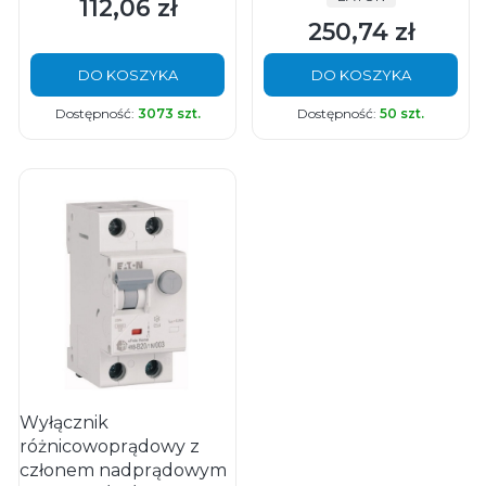
112,06 zł
Cena
250,74 zł
Cena
DO KOSZYKA
DO KOSZYKA
Dostępność:
3073 szt.
Dostępność:
50 szt.
Wyłącznik
różnicowoprądowy z
członem nadprądowym