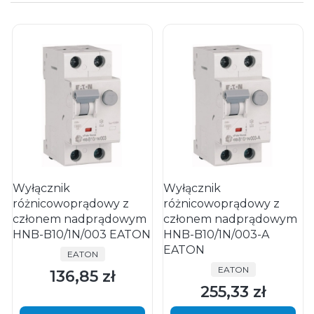
Wyłącznik
Wyłącznik
różnicowoprądowy z
różnicowoprądowy z
członem nadprądowym
członem nadprądowym
HNB-B10/1N/003 EATON
HNB-B10/1N/003-A
EATON
PRODUCENT
EATON
PRODUCENT
EATON
136,85 zł
Cena
255,33 zł
Cena