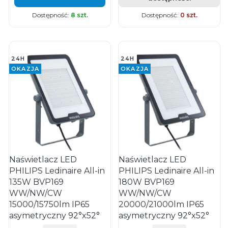
Dostępność:
8 szt.
Dostępność:
0 szt.
24H
24H
OKAZJA
OKAZJA
Naświetlacz LED
Naświetlacz LED
PHILIPS Ledinaire All-in
PHILIPS Ledinaire All-in
135W BVP169
180W BVP169
WW/NW/CW
WW/NW/CW
15000/15750lm IP65
20000/21000lm IP65
asymetryczny 92°x52°
asymetryczny 92°x52°