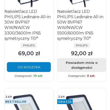
Naświetlacz LED
Naświetlacz LED
PHILIPS Ledinaire All-in
PHILIPS Ledinaire All-in
30W BVP167
50W BVP167
WW/NW/CW
WW/NW/CW
3300/3600lm IP65
5500/6000lm IP65
symetryczny 110°
symetryczny 110°
PRODUCENT
PRODUCENT
PHILIPS
PHILIPS
69,00 zł
92,00 zł
Cena
Cena
Powiadom mnie o
DO KOSZYKA
dostępności
Dostępność:
10 szt.
Dostępność:
0 szt.
24H
24H
BESTSELLER
OKAZJA