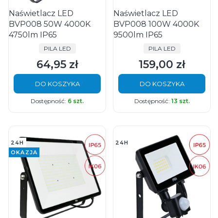
Naświetlacz LED
Naświetlacz LED
BVP008 50W 4000K
BVP008 100W 4000K
4750lm IP65
9500lm IP65
PRODUCENT
PRODUCENT
PILA LED
PILA LED
64,95 zł
159,00 zł
Cena
Cena
DO KOSZYKA
DO KOSZYKA
Dostępność:
6 szt.
Dostępność:
13 szt.
24H
24H
OKAZJA