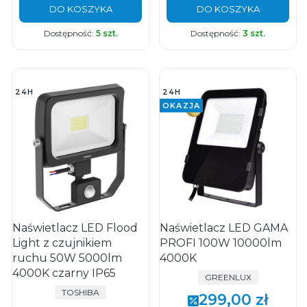
DO KOSZYKA
DO KOSZYKA
Dostępność:
5 szt.
Dostępność:
3 szt.
24H
24H
OKAZJA
Naświetlacz LED Flood
Naświetlacz LED GAMA
Light z czujnikiem
PROFI 100W 10000lm
ruchu 50W 5000lm
4000K
4000K czarny IP65
PRODUCENT
GREENLUX
PRODUCENT
TOSHIBA
299,00 zł
Cena promocyjna