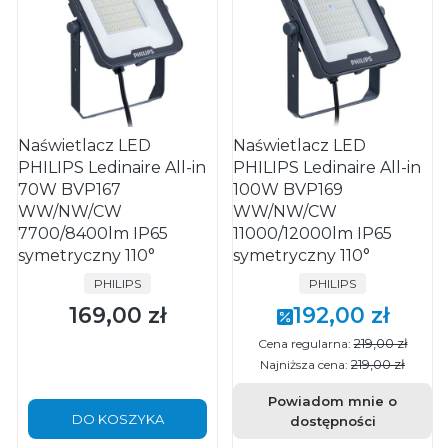
Naświetlacz LED
Naświetlacz LED
PHILIPS Ledinaire All-in
PHILIPS Ledinaire All-in
70W BVP167
100W BVP169
WW/NW/CW
WW/NW/CW
7700/8400lm IP65
11000/12000lm IP65
symetryczny 110°
symetryczny 110°
PRODUCENT
PRODUCENT
PHILIPS
PHILIPS
169,00 zł
192,00 zł
Cena
Cena promocyjna
219,00 zł
Cena regularna:
219,00 zł
Najniższa cena:
Powiadom mnie o
DO KOSZYKA
dostępności