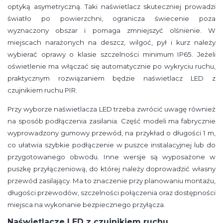
optyką asymetryczną. Taki naświetlacz skuteczniej prowadzi
światło po powierzchni, ogranicza świecenie poza
wyznaczony obszar i pomaga zmniejszyć olśnienie. W
miejscach narażonych na deszcz, wilgoć, pył i kurz należy
wybierać oprawy o klasie szczelności minimum IP65. Jeżeli
oświetlenie ma włączać się automatycznie po wykryciu ruchu,
praktycznym rozwiązaniem będzie naświetlacz LED z
czujnikiem ruchu PIR.
Przy wyborze naświetlacza LED trzeba zwrócić uwagę również
na sposób podłączenia zasilania. Część modeli ma fabrycznie
wyprowadzony gumowy przewód, na przykład o długości 1 m,
co ułatwia szybkie podłączenie w puszce instalacyjnej lub do
przygotowanego obwodu. Inne wersje są wyposażone w
puszkę przyłączeniową, do której należy doprowadzić własny
przewód zasilający. Ma to znaczenie przy planowaniu montażu,
długości przewodów, szczelności połączenia oraz dostępności
miejsca na wykonanie bezpiecznego przyłącza.
Naświetlacze LED z czujnikiem ruchu