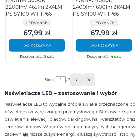
17W/11W 3000K
17W/11W 4000K
2200lm/1465lm 2K4LM
2400lm/1600lm 2K4LM
PS SY100 WT IP66
PS SY100 WT IP66
PRODUCENT
PRODUCENT
LEDVANCE
LEDVANCE
67,99 zł
67,99 zł
Cena
Cena
DO KOSZYKA
DO KOSZYKA
Dostępność:
5 szt.
Dostępność:
4 szt.
Strona
z 7
Przejdź do ostatniej s
Naświetlacze LED – zastosowanie i wybór
Naświetlacze LED to wydajne źródła światła przeznaczone do
oświetlenia zewnętrznego i przemysłowego. Stosowane są do
oświetlenia elewacji, placów, parkingów, hal, warsztatów oraz
terenów budowy. W porównaniu do tradycyjnych halogenów
zapewniają niższe zużycie energii, dłuższą żywotność i stabilny