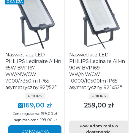
OKAZJA
Naświetlacz LED
Naświetlacz LED
PHILIPS Ledinaire All-in
PHILIPS Ledinaire All-in
65W BVP167
90W BVP169
WW/NW/CW
WW/NW/CW
7000/7350lm IP65
10000/10500lm IP65
asymetryczny 92°/52°
asymetryczny 92°x52°
PRODUCENT
PRODUCENT
PHILIPS
PHILIPS
169,00 zł
259,00 zł
Cena promocyjna
Cena
199,00 zł
Cena regularna:
199,00 zł
Najniższa cena:
Powiadom mnie o
DO KOSZYKA
dostępności