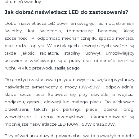
strumień świetlny.
Jak dobrać naświetlacz LED do zastosowania?
Dobór naświetlacza LED powinien uwzględniać moc, strumień
świetlny, kąt świecenia, temperaturę barwową, klasę
szczelności IP, odporność mechaniczną IK, sposób montażu
oraz rodzaj optyki. W instalacjach zewnętrznych ważne są
także jakość radiatora, stabilny uchwyt umożliwiający
ustawienie właściwego kąta pracy oraz obecność czujnika
ruchu PIR lub przewodu zasilającego.
Do prostych zastosowań przydomowych najczęściej wystarczy
naświetlacz symetryczny o mocy 10W–50W i odpowiedniej
klasie szczelności. Sprawdzi się przy oświetleniu wejścia,
podjazdu, garażu, elewacji lub małego placu. Do większych
przestrzeni, takich jak parkingi, place, boiska, drogi
wewnętrzne i tereny przemysłowe, rekomendowane są
mocniejsze naświetlacze LED 100W, 150W oraz 200W.
Przy oświetlaniu dużych powierzchni warto rozważyć model z