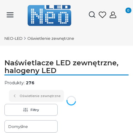
Produk
Otwórz wyszukiwark
NEO-LED
Oświetlenie zewnętrzne
Naświetlacze LED zewnętrzne,
halogeny LED
Produkty:
276
Oświetlenie zewnętrzne
Filtry
Lista produktów
Domyślne