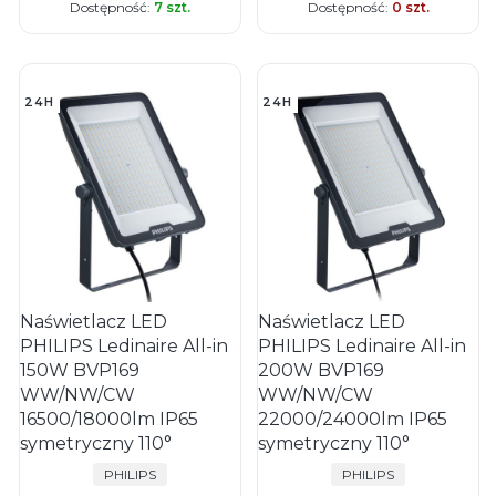
Dostępność:
7 szt.
Dostępność:
0 szt.
24H
24H
Naświetlacz LED
Naświetlacz LED
PHILIPS Ledinaire All-in
PHILIPS Ledinaire All-in
150W BVP169
200W BVP169
WW/NW/CW
WW/NW/CW
16500/18000lm IP65
22000/24000lm IP65
symetryczny 110°
symetryczny 110°
PRODUCENT
PRODUCENT
PHILIPS
PHILIPS