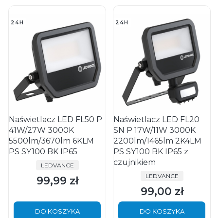
24H
24H
Naświetlacz LED FL50 P
Naświetlacz LED FL20
41W/27W 3000K
SN P 17W/11W 3000K
5500lm/3670lm 6KLM
2200lm/1465lm 2K4LM
PS SY100 BK IP65
PS SY100 BK IP65 z
czujnikiem
PRODUCENT
LEDVANCE
PRODUCENT
LEDVANCE
99,99 zł
Cena
99,00 zł
Cena
DO KOSZYKA
DO KOSZYKA