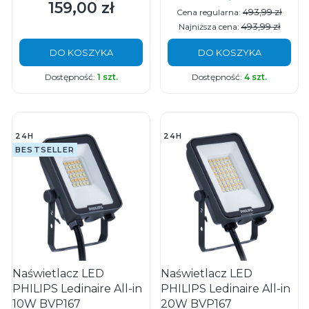
159,00 zł
Cena
493,99 zł
Cena regularna:
493,99 zł
Najniższa cena:
DO KOSZYKA
DO KOSZYKA
Dostępność:
1 szt.
Dostępność:
4 szt.
24H
24H
BESTSELLER
Naświetlacz LED
Naświetlacz LED
PHILIPS Ledinaire All-in
PHILIPS Ledinaire All-in
10W BVP167
20W BVP167