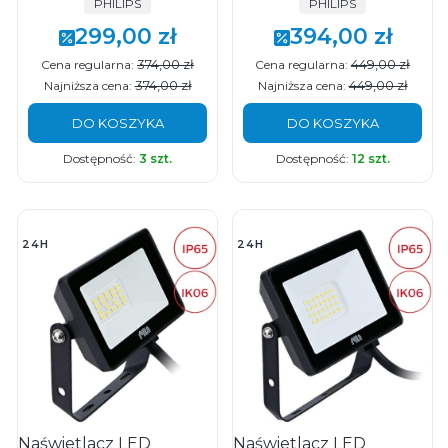
PRODUCENT
PRODUCENT
PHILIPS
PHILIPS
299,00 zł
394,00 zł
Cena promocyjna
Cena promocyjna
374,00 zł
449,00 zł
Cena regularna:
Cena regularna:
374,00 zł
449,00 zł
Najniższa cena:
Najniższa cena:
DO KOSZYKA
DO KOSZYKA
Dostępność:
3 szt.
Dostępność:
12 szt.
24H
24H
Naświetlacz LED
Naświetlacz LED