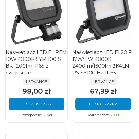
Naświetlacz LED FL PFM
Naświetlacz LED FL20 P
10W 4000K SYM 100 S
17W/11W 4000K
BK 1200lm IP65 z
2400lm/1600lm 2K4LM
czujnikiem
PS SY100 BK IP65
PRODUCENT
PRODUCENT
LEDVANCE
LEDVANCE
98,00 zł
67,99 zł
Cena
Cena
DO KOSZYKA
DO KOSZYKA
Dostępność:
2 szt.
Dostępność:
3 szt.