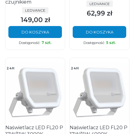
czujnikiem
PRODUCENT
LEDVANCE
PRODUCENT
LEDVANCE
62,99 zł
Cena
149,00 zł
Cena
DO KOSZYKA
DO KOSZYKA
Dostępność:
7 szt.
Dostępność:
5 szt.
24H
24H
Naświetlacz LED FL20 P
Naświetlacz LED FL20 P