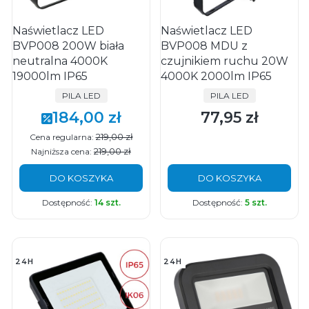
Naświetlacz LED
Naświetlacz LED
BVP008 200W biała
BVP008 MDU z
neutralna 4000K
czujnikiem ruchu 20W
19000lm IP65
4000K 2000lm IP65
PRODUCENT
PRODUCENT
PILA LED
PILA LED
184,00 zł
77,95 zł
Cena promocyjna
Cena
219,00 zł
Cena regularna:
219,00 zł
Najniższa cena:
DO KOSZYKA
DO KOSZYKA
Dostępność:
14 szt.
Dostępność:
5 szt.
24H
24H