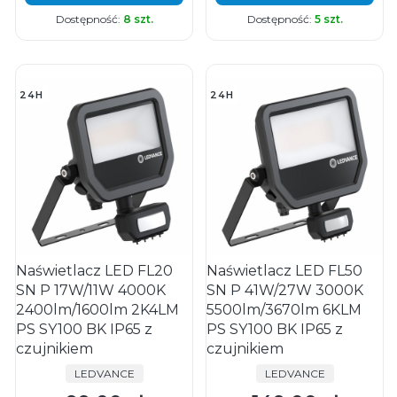
Dostępność:
8 szt.
Dostępność:
5 szt.
24H
24H
Naświetlacz LED FL20
Naświetlacz LED FL50
SN P 17W/11W 4000K
SN P 41W/27W 3000K
2400lm/1600lm 2K4LM
5500lm/3670lm 6KLM
PS SY100 BK IP65 z
PS SY100 BK IP65 z
czujnikiem
czujnikiem
PRODUCENT
PRODUCENT
LEDVANCE
LEDVANCE