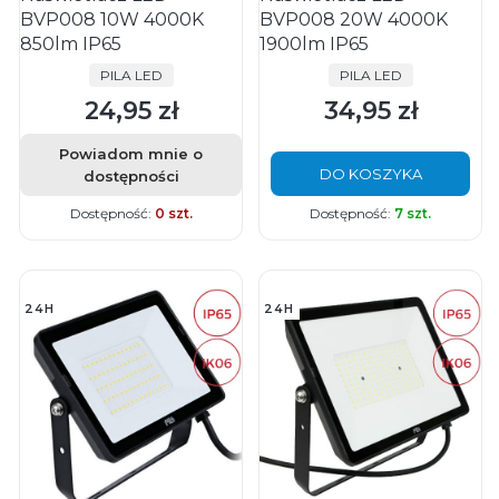
BVP008 10W 4000K
BVP008 20W 4000K
850lm IP65
1900lm IP65
PRODUCENT
PRODUCENT
PILA LED
PILA LED
24,95 zł
34,95 zł
Cena
Cena
Powiadom mnie o
DO KOSZYKA
dostępności
Dostępność:
0 szt.
Dostępność:
7 szt.
24H
24H