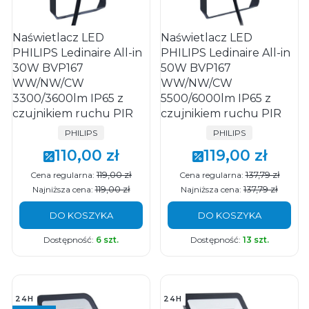
Naświetlacz LED
Naświetlacz LED
PHILIPS Ledinaire All-in
PHILIPS Ledinaire All-in
30W BVP167
50W BVP167
WW/NW/CW
WW/NW/CW
3300/3600lm IP65 z
5500/6000lm IP65 z
czujnikiem ruchu PIR
czujnikiem ruchu PIR
PRODUCENT
PRODUCENT
PHILIPS
PHILIPS
110,00 zł
119,00 zł
Cena promocyjna
Cena promocyjna
119,00 zł
137,79 zł
Cena regularna:
Cena regularna:
119,00 zł
137,79 zł
Najniższa cena:
Najniższa cena:
DO KOSZYKA
DO KOSZYKA
Dostępność:
6 szt.
Dostępność:
13 szt.
24H
24H