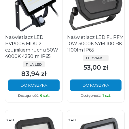
Naświetlacz LED
Naświetlacz LED FL PFM
BVP008 MDU z
10W 3000K SYM 100 BK
czujnikiem ruchu 50W
1100lm IP65
4000K 4250lm IP65
PRODUCENT
LEDVANCE
PRODUCENT
PILA LED
53,00 zł
Cena
83,94 zł
Cena
DO KOSZYKA
DO KOSZYKA
Dostępność:
6 szt.
Dostępność:
1 szt.
24H
24H