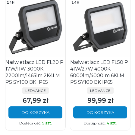
24H
24H
Naświetlacz LED FL20 P
Naświetlacz LED FL50 P
17W/11W 3000K
41W/27W 4000K
2200lm/1465lm 2K4LM
6000lm/4000lm 6KLM
PS SY100 BK IP65
PS SY100 BK IP65
PRODUCENT
PRODUCENT
LEDVANCE
LEDVANCE
67,99 zł
99,99 zł
Cena
Cena
DO KOSZYKA
DO KOSZYKA
Dostępność:
5 szt.
Dostępność:
4 szt.