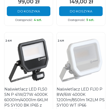
99,00 zł
149,00 zł
Cena
Cena
DO KOSZYKA
DO KOSZYKA
Dostępność:
4 szt.
Dostępność:
5 szt.
24H
24H
Naświetlacz LED FL50
Naświetlacz LED FL10 P
SN P 41W/27W 4000K
8W/6W 4000K
6000lm/4000lm 6KLM
1200lm/850lm 1K2LM PS
PS SY100 BK IP65 z
SY100 WT IP66