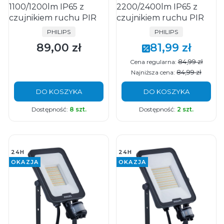
1100/1200lm IP65 z
2200/2400lm IP65 z
czujnikiem ruchu PIR
czujnikiem ruchu PIR
PRODUCENT
PRODUCENT
PHILIPS
PHILIPS
89,00 zł
81,99 zł
Cena
Cena promocyjna
84,99 zł
Cena regularna:
84,99 zł
Najniższa cena:
DO KOSZYKA
DO KOSZYKA
Dostępność:
8 szt.
Dostępność:
2 szt.
24H
24H
OKAZJA
OKAZJA