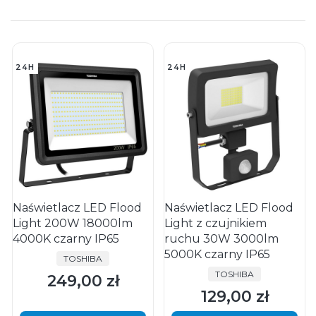
24H
24H
Naświetlacz LED Flood
Naświetlacz LED Flood
Light 200W 18000lm
Light z czujnikiem
4000K czarny IP65
ruchu 30W 3000lm
5000K czarny IP65
PRODUCENT
TOSHIBA
PRODUCENT
TOSHIBA
249,00 zł
Cena
129,00 zł
Cena