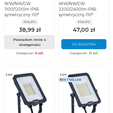
WW/NW/CW
WW/NW/CW
1100/1200lm IP65
2200/2400lm IP65
symetryczny 110°
symetryczny 110°
PRODUCENT
PRODUCENT
PHILIPS
PHILIPS
38,99 zł
47,00 zł
Cena
Cena
Powiadom mnie o
DO KOSZYKA
dostępności
Dostępność:
0 szt.
Dostępność:
21 szt.
24H
24H
BESTSELLER