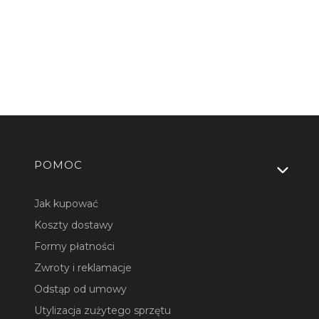
Linki w stopce
POMOC
Jak kupować
Koszty dostawy
Formy płatności
Zwroty i reklamacje
Odstąp od umowy
Utylizacja zużytego sprzętu