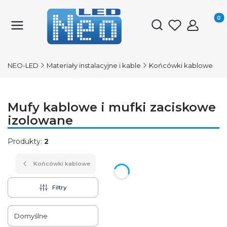
Produk
Otwórz wyszukiwark
NEO-LED
Materiały instalacyjne i kable
Końcówki kablowe
Mufy kablowe i mufki zaciskowe
izolowane
Produkty:
2
Końcówki kablowe
Filtry
Lista produktów
Domyślne