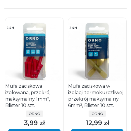
24H
24H
Mufa zaciskowa
Mufa zaciskowa w
izolowana, przekrój
izolacji termokurczliwej,
maksymalny 1mm²,
przekrój maksymalny
Blister 10 szt.
6mm², Blister 10 szt.
PRODUCENT
PRODUCENT
ORNO
ORNO
3,99 zł
12,99 zł
Cena
Cena