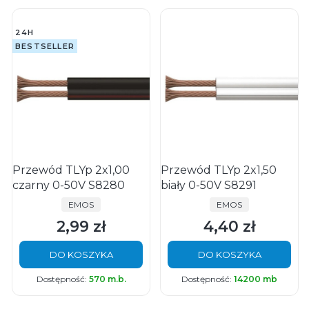
24H
BESTSELLER
Przewód TLYp 2x1,00
Przewód TLYp 2x1,50
czarny 0-50V S8280
biały 0-50V S8291
PRODUCENT
PRODUCENT
EMOS
EMOS
2,99 zł
4,40 zł
Cena
Cena
DO KOSZYKA
DO KOSZYKA
Dostępność:
570 m.b.
Dostępność:
14200 mb