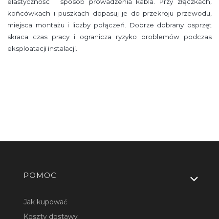
elastyczność i sposób prowadzenia kabla. Przy złączkach,
końcówkach i puszkach dopasuj je do przekroju przewodu,
miejsca montażu i liczby połączeń. Dobrze dobrany osprzęt
skraca czas pracy i ogranicza ryzyko problemów podczas
eksploatacji instalacji.
Linki w stopce
POMOC
Jak kupować
Koszty dostawy