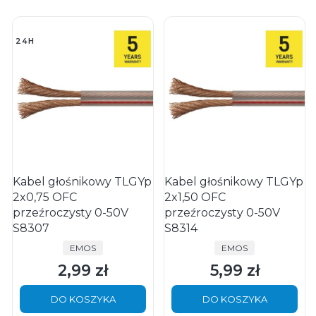
24H
Kabel głośnikowy TLGYp
Kabel głośnikowy TLGYp
2x0,75 OFC
2x1,50 OFC
przeźroczysty 0-50V
przeźroczysty 0-50V
S8307
S8314
PRODUCENT
PRODUCENT
EMOS
EMOS
2,99 zł
5,99 zł
Cena
Cena
DO KOSZYKA
DO KOSZYKA