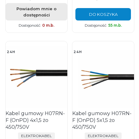
Powiadom mnie o
DO KOSZYKA
dostępności
Dostępność:
0 m.b.
Dostępność:
55 m.b.
24H
24H
Kabel gumowy H07RN-
Kabel gumowy H07RN-
F (OnPD) 4x1,5 żo
F (OnPD) 5x1,5 żo
450/750V
450/750V
PRODUCENT
PRODUCENT
ELEKTROKABEL
ELEKTROKABEL