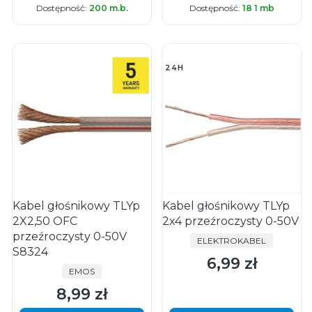
Dostępność:
200 m.b.
Dostępność:
18 1 mb
24H
Kabel głośnikowy TLYp
Kabel głośnikowy TLYp
2X2,50 OFC
2x4 przeźroczysty 0-50V
przeźroczysty 0-50V
PRODUCENT
ELEKTROKABEL
S8324
6,99 zł
Cena
PRODUCENT
EMOS
8,99 zł
Cena