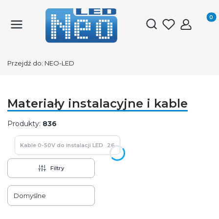
Produk
Otwórz wyszukiwark
Przejdź do:
NEO-LED
Materiały instalacyjne i kable
Produkty:
836
Kable 0-50V do instalacji LED
26
Filtry
Lista produktów
Domyślne