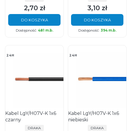
2,70 zł
3,10 zł
Cena
Cena
DO KOSZYKA
DO KOSZYKA
Dostępność:
481 m.b.
Dostępność:
394 m.b.
24H
24H
Kabel LgY/H07V-K 1x6
Kabel LgY/H07V-K 1x6
czarny
niebieski
PRODUCENT
PRODUCENT
DRAKA
DRAKA