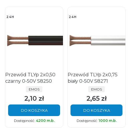
24H
24H
Przewód TLYp 2x0,50
Przewód TLYp 2x0,75
czarny 0-50V S8250
biały 0-50V S8271
PRODUCENT
PRODUCENT
EMOS
EMOS
2,10 zł
2,65 zł
Cena
Cena
DO KOSZYKA
DO KOSZYKA
Dostępność:
4200 m.b.
Dostępność:
1000 m.b.