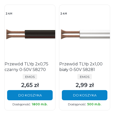
24H
24H
Przewód TLYp 2x0,75
Przewód TLYp 2x1,00
czarny 0-50V S8270
biały 0-50V S8281
PRODUCENT
PRODUCENT
EMOS
EMOS
2,65 zł
2,99 zł
Cena
Cena
DO KOSZYKA
DO KOSZYKA
Dostępność:
1800 m.b.
Dostępność:
500 m.b.