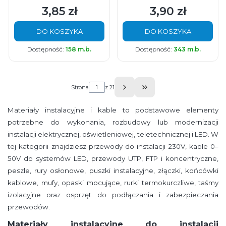
3,85 zł
3,90 zł
Cena
Cena
DO KOSZYKA
DO KOSZYKA
Dostępność:
158 m.b.
Dostępność:
343 m.b.
Strona
z 21
Przejdź do ostatniej s
Materiały instalacyjne i kable to podstawowe elementy
potrzebne do wykonania, rozbudowy lub modernizacji
instalacji elektrycznej, oświetleniowej, teletechnicznej i LED. W
tej kategorii znajdziesz przewody do instalacji 230V, kable 0–
50V do systemów LED, przewody UTP, FTP i koncentryczne,
peszle, rury osłonowe, puszki instalacyjne, złączki, końcówki
kablowe, mufy, opaski mocujące, rurki termokurczliwe, taśmy
izolacyjne oraz osprzęt do podłączania i zabezpieczania
przewodów.
Materiały instalacyjne do instalacji