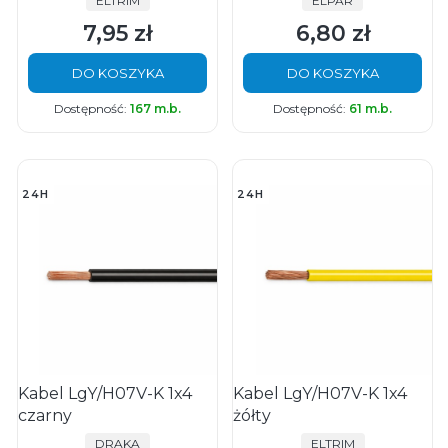
ELTRIM
ELPAR
7,95 zł
6,80 zł
Cena
Cena
DO KOSZYKA
DO KOSZYKA
Dostępność:
167 m.b.
Dostępność:
61 m.b.
24H
24H
Kabel LgY/H07V-K 1x4
Kabel LgY/H07V-K 1x4
czarny
żółty
PRODUCENT
PRODUCENT
DRAKA
ELTRIM