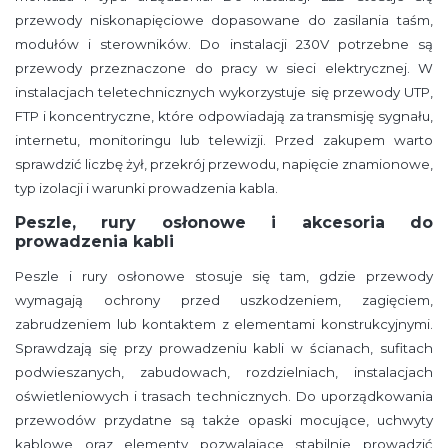
przewody niskonapięciowe dopasowane do zasilania taśm,
modułów i sterowników. Do instalacji 230V potrzebne są
przewody przeznaczone do pracy w sieci elektrycznej. W
instalacjach teletechnicznych wykorzystuje się przewody UTP,
FTP i koncentryczne, które odpowiadają za transmisję sygnału,
internetu, monitoringu lub telewizji. Przed zakupem warto
sprawdzić liczbę żył, przekrój przewodu, napięcie znamionowe,
typ izolacji i warunki prowadzenia kabla.
Peszle, rury osłonowe i akcesoria do
prowadzenia kabli
Peszle i rury osłonowe stosuje się tam, gdzie przewody
wymagają ochrony przed uszkodzeniem, zagięciem,
zabrudzeniem lub kontaktem z elementami konstrukcyjnymi.
Sprawdzają się przy prowadzeniu kabli w ścianach, sufitach
podwieszanych, zabudowach, rozdzielniach, instalacjach
oświetleniowych i trasach technicznych. Do uporządkowania
przewodów przydatne są także opaski mocujące, uchwyty
kablowe oraz elementy pozwalające stabilnie prowadzić