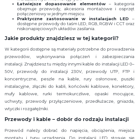
Łatwiejsze dopasowanie elementów
– kategoria
obejmuje przewody, akcesoria montażowe i osprzęt
połączeniowy w jednym miejscu.
Praktyczne zastosowanie w instalacjach LED
–
dostępne przewody do taśm LED, RGB, RGBW i CCT oraz
niskonapięciowych układów zasilania.
Jakie produkty znajdziesz w tej kategorii?
W kategorii dostępne są materiały potrzebne do prowadzenia
przewodów, wykonywania połączeń i zabezpieczania
instalacji. Znajdziesz tu między innymi kable do instalacji LED 0–
50V, przewody do instalacji 230V, przewody UTP, FTP i
koncentryczne, peszle na kable, rury osłonowe, puszki
instalacyjne, złączki do kabli, końcówki kablowe, konektory,
mufy kablowe, rurki termokurczliwe, opaski mocujące,
uchwyty, przewody przyłączeniowe, przedłużacze, gniazda,
wtyczki i rozgałęźniki.
Przewody i kable – dobór do rodzaju instalacji
Przewód należy dobrać do napięcia, obciążenia, miejsca
montażu i typu urządzenia. Do instalacji LED stosuje się