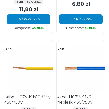
PRODUCENT
ELEKTROKABEL
6,80 zł
Cena
11,80 zł
Cena
DO KOSZYKA
DO KOSZYKA
Dostępność:
30 m.b.
Dostępność:
54 m.b.
24H
24H
Kabel H07V-K 1x10 żółty
Kabel H07V-K 1x6
450/750V
niebieski 450/750V
PRODUCENT
PRODUCENT