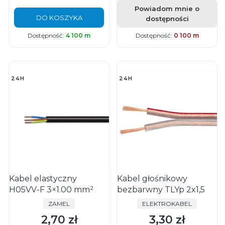
Powiadom mnie o
DO KOSZYKA
dostępności
Dostępność:
4 100 m
Dostępność:
0 100 m
24H
24H
Kabel elastyczny
Kabel głośnikowy
H05VV-F 3×1.00 mm²
bezbarwny TLYp 2x1,5
PRODUCENT
PRODUCENT
ZAMEL
ELEKTROKABEL
2,70 zł
3,30 zł
Cena
Cena