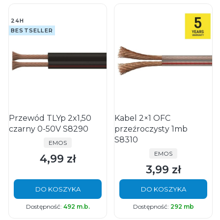
24H
BESTSELLER
Przewód TLYp 2x1,50
Kabel 2×1 OFC
czarny 0-50V S8290
przeźroczysty 1mb
S8310
PRODUCENT
EMOS
PRODUCENT
EMOS
4,99 zł
Cena
3,99 zł
Cena
DO KOSZYKA
DO KOSZYKA
Dostępność:
492 m.b.
Dostępność:
292 mb