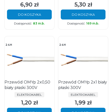
6,90 zł
5,30 zł
Cena
Cena
DO KOSZYKA
DO KOSZYKA
Dostępność:
83 m.b.
Dostępność:
169 m.b.
24H
24H
Przewód OMYp 2x0,50
Przewód OMYp 2x1 biały
biały płaski 300V
płaski 300V
PRODUCENT
PRODUCENT
ELEKTROKABEL
ELEKTROKABEL
1,20 zł
1,99 zł
Cena
Cena