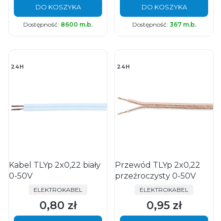
DO KOSZYKA
DO KOSZYKA
Dostępność:
8600 m.b.
Dostępność:
367 m.b.
24H
24H
Kabel TLYp 2x0,22 biały
Przewód TLYp 2x0,22
0-50V
przeźroczysty 0-50V
PRODUCENT
PRODUCENT
ELEKTROKABEL
ELEKTROKABEL
0,80 zł
0,95 zł
Cena
Cena