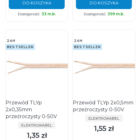
DO KOSZYKA
DO KOSZYKA
Dostępność:
33 m.b.
Dostępność:
399 m.b.
24H
24H
BESTSELLER
BESTSELLER
Przewód TLYp
Przewód TLYp 2x0,5mm
2x0,35mm
przeźroczysty 0-50V
przeźroczysty 0-50V
PRODUCENT
ELEKTROKABEL
PRODUCENT
ELEKTROKABEL
1,55 zł
Cena
1,35 zł
Cena