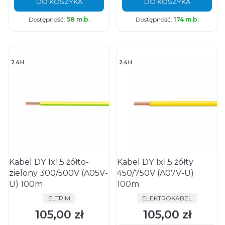
DO KOSZYKA
DO KOSZYKA
Dostępność:
58 m.b.
Dostępność:
174 m.b.
24H
24H
Kabel DY 1x1,5 żółto-
Kabel DY 1x1,5 żółty
zielony 300/500V (A05V-
450/750V (A07V-U)
U) 100m
100m
PRODUCENT
PRODUCENT
ELTRIM
ELEKTROKABEL
105,00 zł
105,00 zł
Cena
Cena