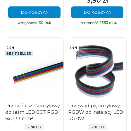
3,90 zł
Cena
DO KOSZYKA
DO KOSZYKA
Dostępność:
30 m.b.
Dostępność:
1353 m.b.
24H
24H
BESTSELLER
Przewód sześciożyłowy
Przewód pięciożyłowy
do taśm LED CCT RGB
RGBW do instalacji LED
6x0,33 mm²
RGBW
PRODUCENT
PRODUCENT
UNILED
UNILED