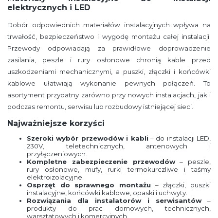
elektrycznych i LED
Dobór odpowiednich materiałów instalacyjnych wpływa na
trwałość, bezpieczeństwo i wygodę montażu całej instalacji.
Przewody odpowiadają za prawidłowe doprowadzenie
zasilania, peszle i rury osłonowe chronią kable przed
uszkodzeniami mechanicznymi, a puszki, złączki i końcówki
kablowe ułatwiają wykonanie pewnych połączeń. To
asortyment przydatny zarówno przy nowych instalacjach, jak i
podczas remontu, serwisu lub rozbudowy istniejącej sieci.
Najważniejsze korzyści
Szeroki wybór przewodów i kabli
– do instalacji LED,
230V, teletechnicznych, antenowych i
przyłączeniowych.
Kompletne zabezpieczenie przewodów
– peszle,
rury osłonowe, mufy, rurki termokurczliwe i taśmy
elektroizolacyjne.
Osprzęt do sprawnego montażu
– złączki, puszki
instalacyjne, końcówki kablowe, opaski i uchwyty.
Rozwiązania dla instalatorów i serwisantów
–
produkty do prac domowych, technicznych,
warsztatowych i komercyjnych.