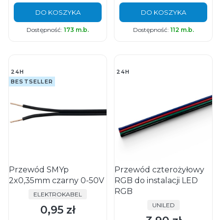
DO KOSZYKA
DO KOSZYKA
Dostępność:
173 m.b.
Dostępność:
112 m.b.
24H
24H
BESTSELLER
Przewód SMYp
Przewód czterożyłowy
2x0,35mm czarny 0-50V
RGB do instalacji LED
RGB
PRODUCENT
ELEKTROKABEL
PRODUCENT
UNILED
0,95 zł
Cena