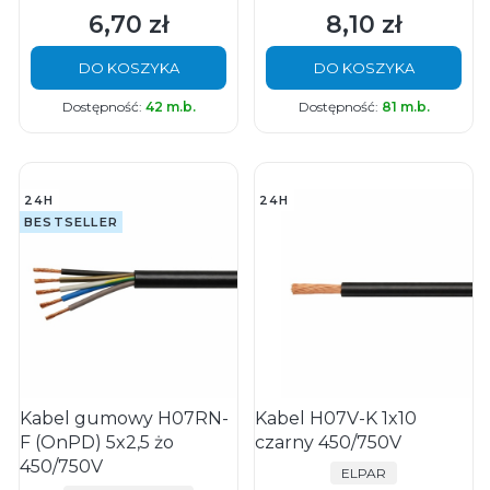
6,70 zł
8,10 zł
Cena
Cena
DO KOSZYKA
DO KOSZYKA
Dostępność:
42 m.b.
Dostępność:
81 m.b.
24H
24H
BESTSELLER
Kabel gumowy H07RN-
Kabel H07V-K 1x10
F (OnPD) 5x2,5 żo
czarny 450/750V
450/750V
PRODUCENT
ELPAR