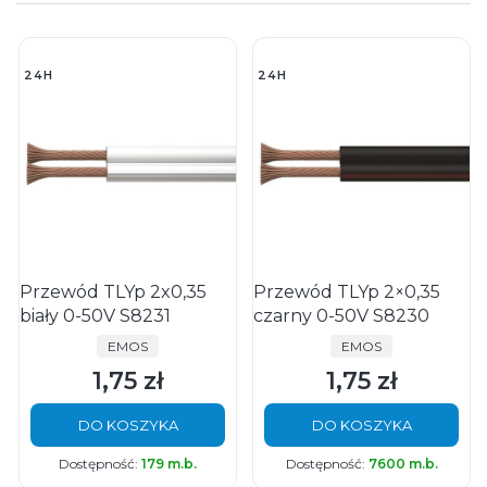
24H
24H
Przewód TLYp 2x0,35
Przewód TLYp 2×0,35
biały 0-50V S8231
czarny 0-50V S8230
PRODUCENT
PRODUCENT
EMOS
EMOS
1,75 zł
1,75 zł
Cena
Cena
DO KOSZYKA
DO KOSZYKA
Dostępność:
179 m.b.
Dostępność:
7600 m.b.