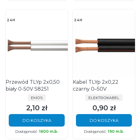
24H
24H
Przewód TLYp 2x0,50
Kabel TLYp 2x0,22
biały 0-50V S8251
czarny 0–50V
PRODUCENT
PRODUCENT
EMOS
ELEKTROKABEL
2,10 zł
0,90 zł
Cena
Cena
DO KOSZYKA
DO KOSZYKA
Dostępność:
1600 m.b.
Dostępność:
190 m.b.