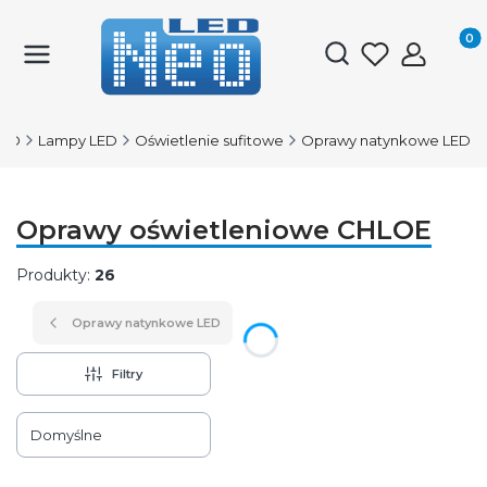
Produk
Otwórz wyszukiwark
LED
Lampy LED
Oświetlenie sufitowe
Oprawy natynkowe LED
Oprawy oświetleniowe CHLOE
Produkty:
26
Oprawy natynkowe LED
Filtry
Lista produktów
Domyślne