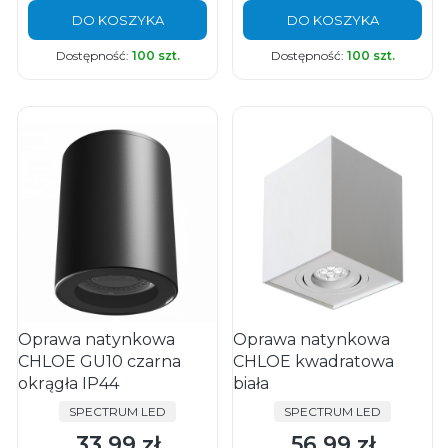
DO KOSZYKA
DO KOSZYKA
Dostępność:
100 szt.
Dostępność:
100 szt.
Oprawa natynkowa
Oprawa natynkowa
CHLOE GU10 czarna
CHLOE kwadratowa
okrągła IP44
biała
PRODUCENT
PRODUCENT
SPECTRUM LED
SPECTRUM LED
33,99 zł
56,99 zł
Cena
Cena