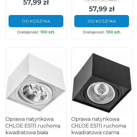
57,99 zł
Cena
57,99 zł
Cena
DO KOSZYKA
DO KOSZYKA
Dostępność:
100 szt.
Dostępność:
100 szt.
Oprawa natynkowa
Oprawa natynkowa
CHLOE ES111 ruchoma
CHLOE ES111 ruchoma
kwadratowa biała
kwadratowa czarna