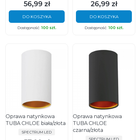
56,99 zł
26,99 zł
Cena
Cena
DO KOSZYKA
DO KOSZYKA
Dostępność:
100 szt.
Dostępność:
100 szt.
Oprawa natynkowa
Oprawa natynkowa
TUBA CHLOE biała/złota
TUBA CHLOE
czarna/złota
PRODUCENT
SPECTRUM LED
PRODUCENT
SPECTRUM LED