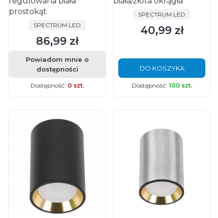
regulowana biała
biała/złota okrągła
prostokąt
PRODUCENT
SPECTRUM LED
PRODUCENT
SPECTRUM LED
40,99 zł
Cena
86,99 zł
Cena
Powiadom mnie o
DO KOSZYKA
dostępności
Dostępność:
0 szt.
Dostępność:
100 szt.