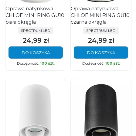
Oprawa natynkowa
Oprawa natynkowa
CHLOE MINI RING GU10
CHLOE MINI RING GU10
biała okrągła
czarna okrągła
PRODUCENT
PRODUCENT
SPECTRUM LED
SPECTRUM LED
24,99 zł
24,99 zł
Cena
Cena
DO KOSZYKA
DO KOSZYKA
Dostępność:
100 szt.
Dostępność:
100 szt.