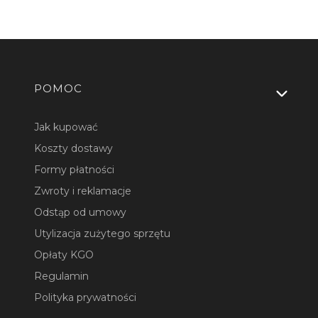
Linki w stopce
POMOC
Jak kupować
Koszty dostawy
Formy płatności
Zwroty i reklamacje
Odstąp od umowy
Utylizacja zużytego sprzętu
Opłaty KGO
Regulamin
Polityka prywatności