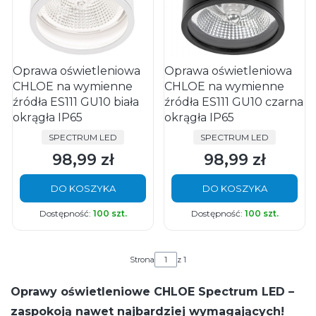
Oprawa oświetleniowa
Oprawa oświetleniowa
CHLOE na wymienne
CHLOE na wymienne
źródła ES111 GU10 biała
źródła ES111 GU10 czarna
okrągła IP65
okrągła IP65
PRODUCENT
PRODUCENT
SPECTRUM LED
SPECTRUM LED
98,99 zł
98,99 zł
Cena
Cena
DO KOSZYKA
DO KOSZYKA
Dostępność:
100 szt.
Dostępność:
100 szt.
Strona
z 1
Oprawy oświetleniowe CHLOE Spectrum LED –
zaspokoją nawet najbardziej wymagających!