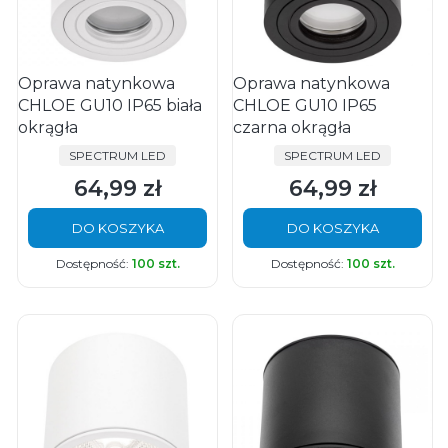
Oprawa natynkowa
Oprawa natynkowa
CHLOE GU10 IP65 biała
CHLOE GU10 IP65
okrągła
czarna okrągła
PRODUCENT
PRODUCENT
SPECTRUM LED
SPECTRUM LED
64,99 zł
64,99 zł
Cena
Cena
DO KOSZYKA
DO KOSZYKA
Dostępność:
100 szt.
Dostępność:
100 szt.