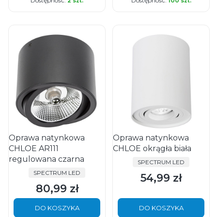
Dostępność:
2 szt.
Dostępność:
100 szt.
Oprawa natynkowa
Oprawa natynkowa
CHLOE AR111
CHLOE okrągła biała
regulowana czarna
PRODUCENT
SPECTRUM LED
PRODUCENT
SPECTRUM LED
54,99 zł
Cena
80,99 zł
Cena
DO KOSZYKA
DO KOSZYKA