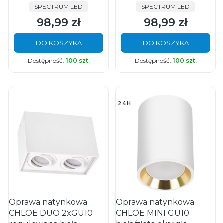
PRODUCENT
PRODUCENT
SPECTRUM LED
SPECTRUM LED
98,99 zł
98,99 zł
Cena
Cena
DO KOSZYKA
DO KOSZYKA
Dostępność:
100 szt.
Dostępność:
100 szt.
24H
Oprawa natynkowa
Oprawa natynkowa
CHLOE DUO 2xGU10
CHLOE MINI GU10