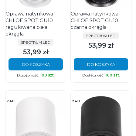
Oprawa natynkowa
Oprawa natynkowa
CHLOE SPOT GU10
CHLOE SPOT GU10
regulowana biała
czarna okrągła
okrągła
PRODUCENT
SPECTRUM LED
PRODUCENT
SPECTRUM LED
53,99 zł
Cena
53,99 zł
Cena
DO KOSZYKA
DO KOSZYKA
Dostępność:
100 szt.
Dostępność:
100 szt.
24H
24H