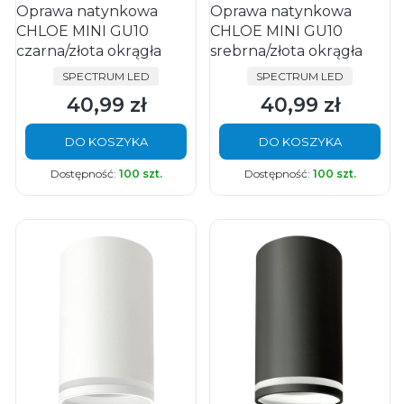
Oprawa natynkowa
Oprawa natynkowa
CHLOE MINI GU10
CHLOE MINI GU10
czarna/złota okrągła
srebrna/złota okrągła
PRODUCENT
PRODUCENT
SPECTRUM LED
SPECTRUM LED
40,99 zł
40,99 zł
Cena
Cena
DO KOSZYKA
DO KOSZYKA
Dostępność:
100 szt.
Dostępność:
100 szt.