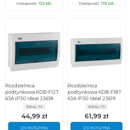
Dostępność:
122 szt.
Dostępność:
172 szt.
Rozdzielnica
Rozdzielnica
podtynkowa KDB-F12T
podtynkowa KDB-F18T
63A IP30 Ideal 23618
63A IP30 Ideal 23619
PRODUCENT
PRODUCENT
IDEAL-TS
IDEAL-TS
44,99 zł
61,99 zł
Cena
Cena
DO KOSZYKA
DO KOSZYKA