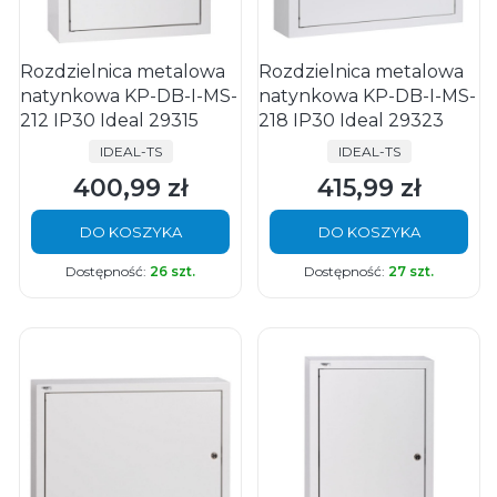
Rozdzielnica metalowa
Rozdzielnica metalowa
natynkowa KP-DB-I-MS-
natynkowa KP-DB-I-MS-
212 IP30 Ideal 29315
218 IP30 Ideal 29323
PRODUCENT
PRODUCENT
IDEAL-TS
IDEAL-TS
400,99 zł
415,99 zł
Cena
Cena
DO KOSZYKA
DO KOSZYKA
Dostępność:
26 szt.
Dostępność:
27 szt.