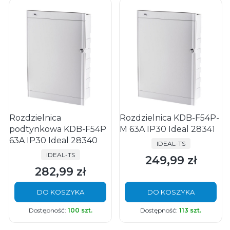
Rozdzielnica
Rozdzielnica KDB-F54P-
podtynkowa KDB-F54P
M 63A IP30 Ideal 28341
63A IP30 Ideal 28340
PRODUCENT
IDEAL-TS
PRODUCENT
IDEAL-TS
249,99 zł
Cena
282,99 zł
Cena
DO KOSZYKA
DO KOSZYKA
Dostępność:
100 szt.
Dostępność:
113 szt.