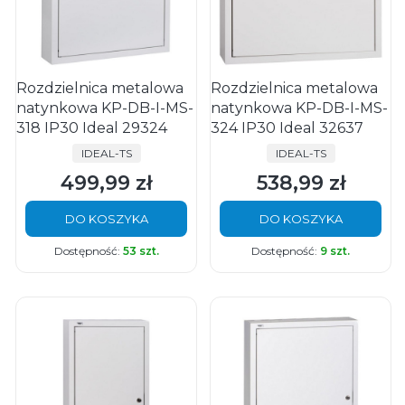
Rozdzielnica metalowa
Rozdzielnica metalowa
natynkowa KP-DB-I-MS-
natynkowa KP-DB-I-MS-
318 IP30 Ideal 29324
324 IP30 Ideal 32637
PRODUCENT
PRODUCENT
IDEAL-TS
IDEAL-TS
499,99 zł
538,99 zł
Cena
Cena
DO KOSZYKA
DO KOSZYKA
Dostępność:
53 szt.
Dostępność:
9 szt.