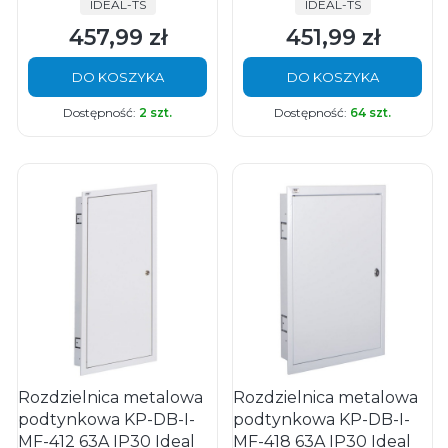
PRODUCENT
PRODUCENT
IDEAL-TS
IDEAL-TS
457,99 zł
451,99 zł
Cena
Cena
DO KOSZYKA
DO KOSZYKA
Dostępność:
2 szt.
Dostępność:
64 szt.
Rozdzielnica metalowa
Rozdzielnica metalowa
podtynkowa KP-DB-I-
podtynkowa KP-DB-I-
MF-412 63A IP30 Ideal
MF-418 63A IP30 Ideal