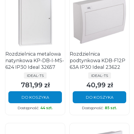
Rozdzielnica metalowa
Rozdzielnica
natynkowa KP-DB-I-MS-
podtynkowa KDB-F12P
624 IP30 Ideal 32657
63A IP30 Ideal 23622
PRODUCENT
PRODUCENT
IDEAL-TS
IDEAL-TS
781,99 zł
40,99 zł
Cena
Cena
DO KOSZYKA
DO KOSZYKA
Dostępność:
44 szt.
Dostępność:
85 szt.