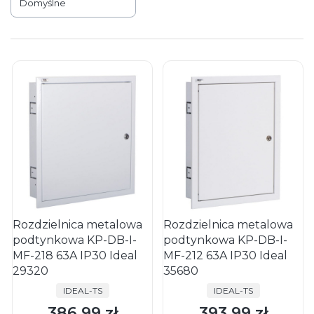
Domyślne
Rozdzielnica metalowa
Rozdzielnica metalowa
podtynkowa KP-DB-I-
podtynkowa KP-DB-I-
MF-218 63A IP30 Ideal
MF-212 63A IP30 Ideal
29320
35680
PRODUCENT
PRODUCENT
IDEAL-TS
IDEAL-TS
386,99 zł
393,99 zł
Cena
Cena