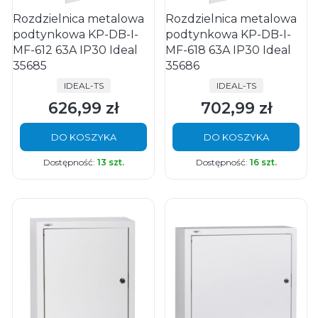
Rozdzielnica metalowa
Rozdzielnica metalowa
podtynkowa KP-DB-I-
podtynkowa KP-DB-I-
MF-612 63A IP30 Ideal
MF-618 63A IP30 Ideal
35685
35686
PRODUCENT
PRODUCENT
IDEAL-TS
IDEAL-TS
626,99 zł
702,99 zł
Cena
Cena
DO KOSZYKA
DO KOSZYKA
Dostępność:
13 szt.
Dostępność:
16 szt.