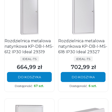
Rozdzielnica metalowa
Rozdzielnica metalowa
natynkowa KP-DB-I-MS-
natynkowa KP-DB-I-MS-
612 IP30 Ideal 29319
618 IP30 Ideal 29327
PRODUCENT
PRODUCENT
IDEAL-TS
IDEAL-TS
664,99 zł
702,99 zł
Cena
Cena
DO KOSZYKA
DO KOSZYKA
Dostępność:
67 szt.
Dostępność:
6 szt.