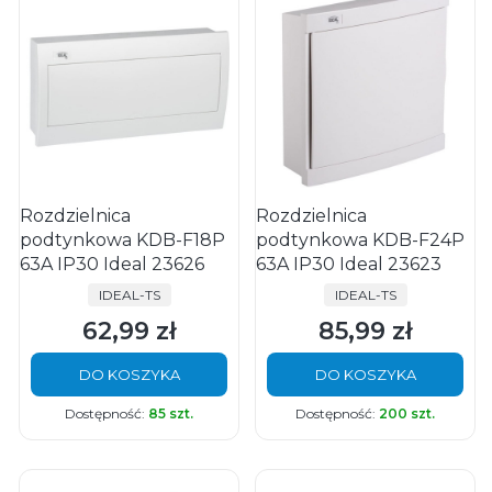
Rozdzielnica
Rozdzielnica
podtynkowa KDB-F18P
podtynkowa KDB-F24P
63A IP30 Ideal 23626
63A IP30 Ideal 23623
PRODUCENT
PRODUCENT
IDEAL-TS
IDEAL-TS
62,99 zł
85,99 zł
Cena
Cena
DO KOSZYKA
DO KOSZYKA
Dostępność:
85 szt.
Dostępność:
200 szt.