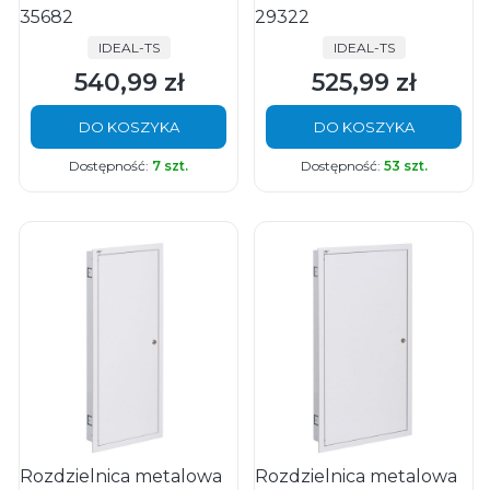
35682
29322
PRODUCENT
PRODUCENT
IDEAL-TS
IDEAL-TS
540,99 zł
525,99 zł
Cena
Cena
DO KOSZYKA
DO KOSZYKA
Dostępność:
7 szt.
Dostępność:
53 szt.
Rozdzielnica metalowa
Rozdzielnica metalowa