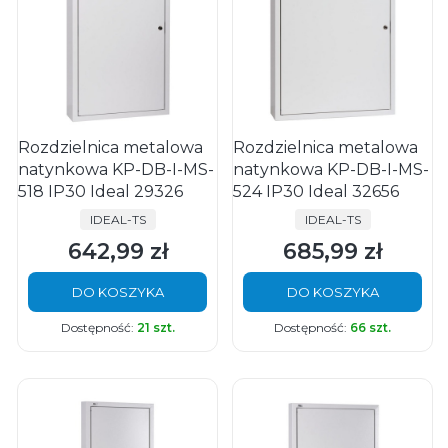
Rozdzielnica metalowa
Rozdzielnica metalowa
natynkowa KP-DB-I-MS-
natynkowa KP-DB-I-MS-
518 IP30 Ideal 29326
524 IP30 Ideal 32656
PRODUCENT
PRODUCENT
IDEAL-TS
IDEAL-TS
642,99 zł
685,99 zł
Cena
Cena
DO KOSZYKA
DO KOSZYKA
Dostępność:
21 szt.
Dostępność:
66 szt.