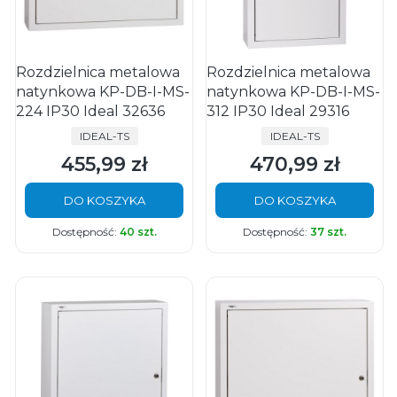
Rozdzielnica metalowa
Rozdzielnica metalowa
natynkowa KP-DB-I-MS-
natynkowa KP-DB-I-MS-
224 IP30 Ideal 32636
312 IP30 Ideal 29316
PRODUCENT
PRODUCENT
IDEAL-TS
IDEAL-TS
455,99 zł
470,99 zł
Cena
Cena
DO KOSZYKA
DO KOSZYKA
Dostępność:
40 szt.
Dostępność:
37 szt.