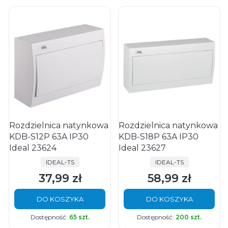
Rozdzielnica natynkowa
Rozdzielnica natynkowa
KDB-S12P 63A IP30
KDB-S18P 63A IP30
Ideal 23624
Ideal 23627
PRODUCENT
PRODUCENT
IDEAL-TS
IDEAL-TS
37,99 zł
58,99 zł
Cena
Cena
DO KOSZYKA
DO KOSZYKA
Dostępność:
65 szt.
Dostępność:
200 szt.