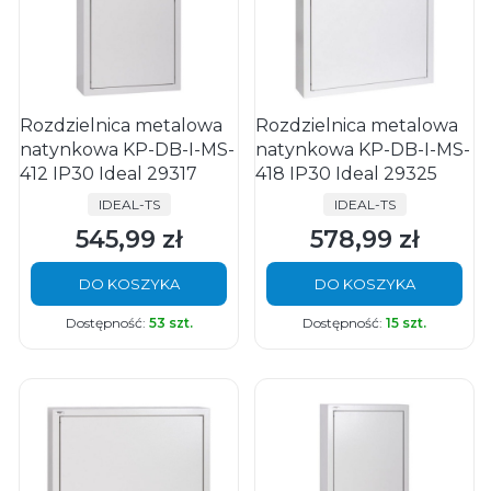
Rozdzielnica metalowa
Rozdzielnica metalowa
natynkowa KP-DB-I-MS-
natynkowa KP-DB-I-MS-
412 IP30 Ideal 29317
418 IP30 Ideal 29325
PRODUCENT
PRODUCENT
IDEAL-TS
IDEAL-TS
545,99 zł
578,99 zł
Cena
Cena
DO KOSZYKA
DO KOSZYKA
Dostępność:
53 szt.
Dostępność:
15 szt.