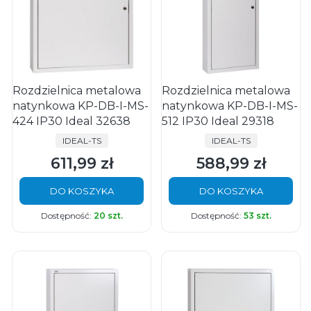
Rozdzielnica metalowa
Rozdzielnica metalowa
natynkowa KP-DB-I-MS-
natynkowa KP-DB-I-MS-
424 IP30 Ideal 32638
512 IP30 Ideal 29318
PRODUCENT
PRODUCENT
IDEAL-TS
IDEAL-TS
611,99 zł
588,99 zł
Cena
Cena
DO KOSZYKA
DO KOSZYKA
Dostępność:
20 szt.
Dostępność:
53 szt.