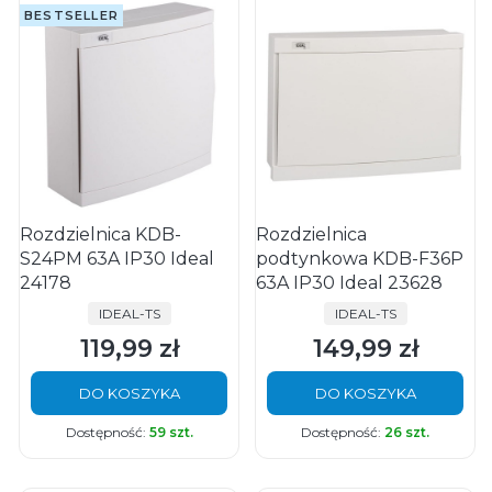
BESTSELLER
Rozdzielnica KDB-
Rozdzielnica
S24PM 63A IP30 Ideal
podtynkowa KDB-F36P
24178
63A IP30 Ideal 23628
PRODUCENT
PRODUCENT
IDEAL-TS
IDEAL-TS
119,99 zł
149,99 zł
Cena
Cena
DO KOSZYKA
DO KOSZYKA
Dostępność:
59 szt.
Dostępność:
26 szt.