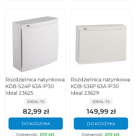
Rozdzielnica natynkowa
Rozdzielnica natynkowa
KDB-S24P 63A IP30
KDB-S36P 63A IP30
Ideal 23625
Ideal 23629
PRODUCENT
PRODUCENT
IDEAL-TS
IDEAL-TS
82,99 zł
149,99 zł
Cena
Cena
DO KOSZYKA
DO KOSZYKA
Dostępność:
200 szt.
Dostępność:
200 szt.