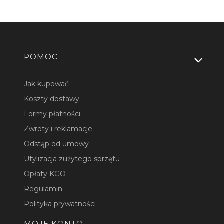
Linki w stopce
POMOC
Jak kupować
Koszty dostawy
Formy płatności
Zwroty i reklamacje
Odstąp od umowy
Utylizacja zużytego sprzętu
Opłaty KGO
Regulamin
Polityka prywatności
MOJE KONTO