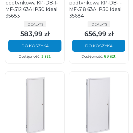
podtynkowa KP-DB-I-
podtynkowa KP-DB-I-
MF-512 63A IP30 Ideal
MF-518 63A IP30 Ideal
35683
35684
PRODUCENT
PRODUCENT
IDEAL-TS
IDEAL-TS
583,99 zł
656,99 zł
Cena
Cena
DO KOSZYKA
DO KOSZYKA
Dostępność:
3 szt.
Dostępność:
83 szt.