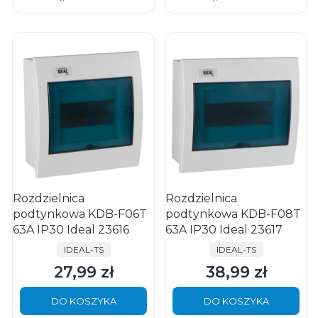
Rozdzielnica
Rozdzielnica
podtynkowa KDB-F06T
podtynkowa KDB-F08T
63A IP30 Ideal 23616
63A IP30 Ideal 23617
PRODUCENT
PRODUCENT
IDEAL-TS
IDEAL-TS
27,99 zł
38,99 zł
Cena
Cena
DO KOSZYKA
DO KOSZYKA