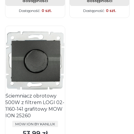
dostępności
dostępności
Dostępność:
0 szt.
Dostępność:
0 szt.
Ściemniacz obrotowy
500W z filtrem LOGI 02-
1160-141 grafitowy MOW
ION 25260
PRODUCENT
MOW ION BY KANLUX
53,99 zł
Cena