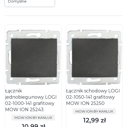
Domyślne
Łącznik
Łącznik schodowy LOGI
jednobiegunowy LOGI
02-1050-141 grafitowy
02-1000-141 grafitowy
MOW ION 25250
MOW ION 25243
PRODUCENT
MOW ION BY KANLUX
PRODUCENT
MOW ION BY KANLUX
12,99 zł
Cena
10,99 zł
Cena