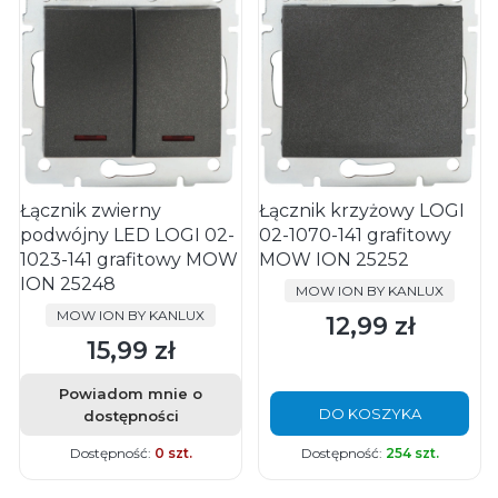
Łącznik zwierny
Łącznik krzyżowy LOGI
podwójny LED LOGI 02-
02-1070-141 grafitowy
1023-141 grafitowy MOW
MOW ION 25252
ION 25248
PRODUCENT
MOW ION BY KANLUX
PRODUCENT
MOW ION BY KANLUX
12,99 zł
Cena
15,99 zł
Cena
Powiadom mnie o
DO KOSZYKA
dostępności
Dostępność:
0 szt.
Dostępność:
254 szt.