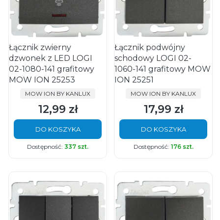
Łącznik zwierny
Łącznik podwójny
dzwonek z LED LOGI
schodowy LOGI 02-
02-1080-141 grafitowy
1060-141 grafitowy MOW
MOW ION 25253
ION 25251
PRODUCENT
PRODUCENT
MOW ION BY KANLUX
MOW ION BY KANLUX
12,99 zł
17,99 zł
Cena
Cena
DO KOSZYKA
DO KOSZYKA
Dostępność:
337 szt.
Dostępność:
176 szt.