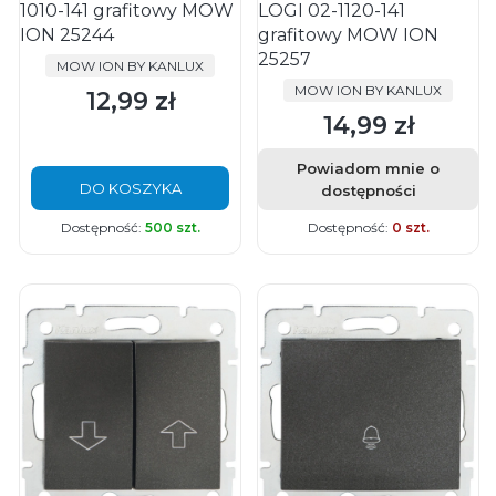
1010-141 grafitowy MOW
LOGI 02-1120-141
ION 25244
grafitowy MOW ION
25257
PRODUCENT
MOW ION BY KANLUX
PRODUCENT
MOW ION BY KANLUX
12,99 zł
Cena
14,99 zł
Cena
Powiadom mnie o
DO KOSZYKA
dostępności
Dostępność:
500 szt.
Dostępność:
0 szt.