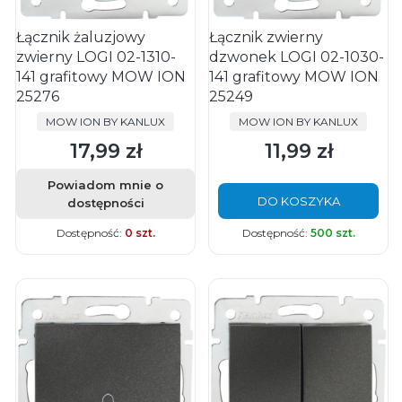
Łącznik żaluzjowy
Łącznik zwierny
zwierny LOGI 02-1310-
dzwonek LOGI 02-1030-
141 grafitowy MOW ION
141 grafitowy MOW ION
25276
25249
PRODUCENT
PRODUCENT
MOW ION BY KANLUX
MOW ION BY KANLUX
17,99 zł
11,99 zł
Cena
Cena
Powiadom mnie o
DO KOSZYKA
dostępności
Dostępność:
0 szt.
Dostępność:
500 szt.