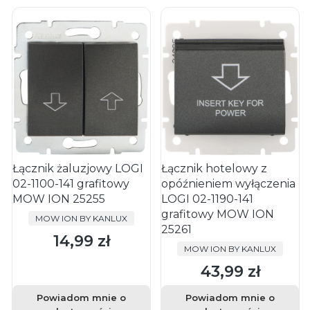
Łącznik żaluzjowy LOGI
Łącznik hotelowy z
02-1100-141 grafitowy
opóźnieniem wyłączenia
MOW ION 25255
LOGI 02-1190-141
grafitowy MOW ION
PRODUCENT
MOW ION BY KANLUX
25261
14,99 zł
Cena
PRODUCENT
MOW ION BY KANLUX
43,99 zł
Cena
Powiadom mnie o
Powiadom mnie o