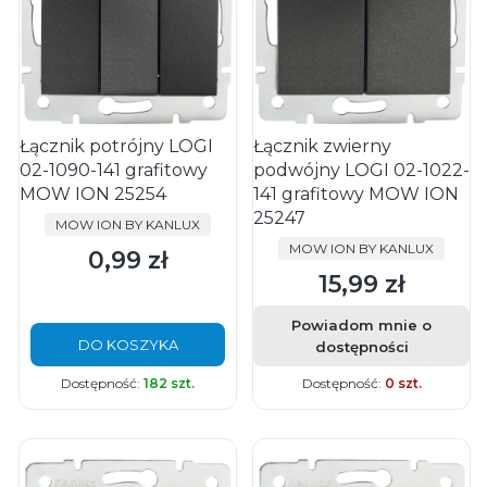
Łącznik potrójny LOGI
Łącznik zwierny
02-1090-141 grafitowy
podwójny LOGI 02-1022-
MOW ION 25254
141 grafitowy MOW ION
25247
PRODUCENT
MOW ION BY KANLUX
PRODUCENT
MOW ION BY KANLUX
0,99 zł
Cena
15,99 zł
Cena
Powiadom mnie o
DO KOSZYKA
dostępności
Dostępność:
182 szt.
Dostępność:
0 szt.