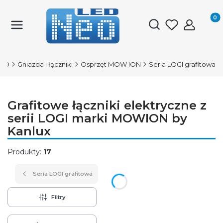
Produk
Otwórz wyszukiwark
LED
Gniazda i łączniki
Osprzęt MOW ION
Seria LOGI grafitowa
Grafitowe łączniki elektryczne z
serii LOGI marki MOWION by
Kanlux
Produkty:
17
Seria LOGI grafitowa
Filtry
Lista produktów