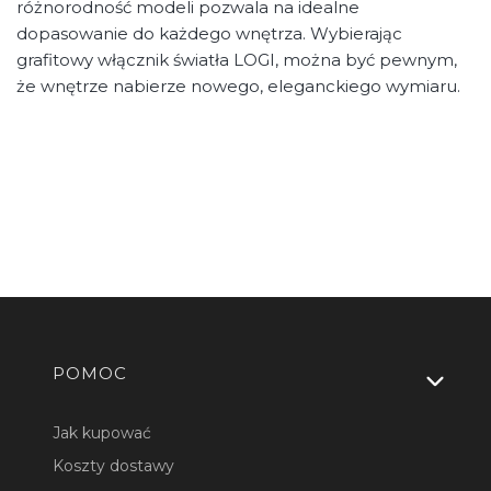
różnorodność modeli pozwala na idealne
dopasowanie do każdego wnętrza. Wybierając
grafitowy włącznik światła LOGI, można być pewnym,
że wnętrze nabierze nowego, eleganckiego wymiaru.
Linki w stopce
POMOC
Jak kupować
Koszty dostawy