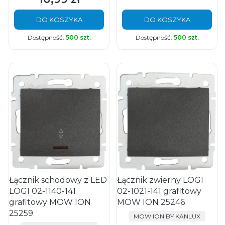
DO KOSZYKA
DO KOSZYKA
Dostępność:
500 szt.
Dostępność:
500 szt.
Łącznik schodowy z LED
Łącznik zwierny LOGI
LOGI 02-1140-141
02-1021-141 grafitowy
grafitowy MOW ION
MOW ION 25246
25259
PRODUCENT
MOW ION BY KANLUX