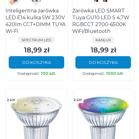
Inteligentna żarówka
Żarówka LED SMART
LED E14 kulka 5W 230V
Tuya GU10 LED S 4,7W
420lm CCT+DIMM TUYA
RGBCCT 2700-6500K
Wi-Fi
WiFi/Bluetooth
PRODUCENT
PRODUCENT
SPECTRUM LED
KANLUX
18,99 zł
18,99 zł
Cena
Cena
DO KOSZYKA
DO KOSZYKA
Dostępność:
100 szt.
Dostępność:
1000 szt.
24H
24H