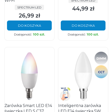
Wi-Fi
PRODUCENT
SPECTRUM LED
44,99 zł
PRODUCENT
SPECTRUM LED
Cena
26,99 zł
Cena
DO KOSZYKA
DO KOSZYKA
Dostępność:
100 szt.
Dostępność:
100 szt.
Żarówka Smart LED E14
Inteligentna żarówka
świeczka LED S C37
LED E14 świeczka 5W