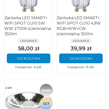
Żarówka LED SMART+
Żarówka LED SMART+
WIFI SPOT GU10 5W
WIFI SPOT GU10 4,9W
WW 2700K ściemnialna
RGB+WW+CW
350lm
ściemnialna 350lm
PRODUCENT
PRODUCENT
LEDVANCE
LEDVANCE
58,00 zł
39,99 zł
Cena
Cena
DO KOSZYKA
DO KOSZYKA
Dostępność:
4 szt.
Dostępność:
11 szt.
24H