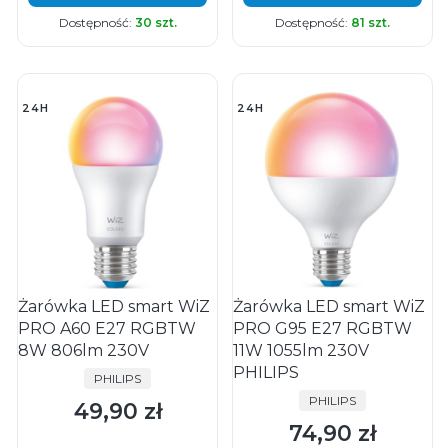
Dostępność:
30 szt.
Dostępność:
81 szt.
24H
24H
Żarówka LED smart WiZ
Żarówka LED smart WiZ
PRO A60 E27 RGBTW
PRO G95 E27 RGBTW
8W 806lm 230V
11W 1055lm 230V
PHILIPS
PRODUCENT
PHILIPS
PRODUCENT
PHILIPS
49,90 zł
Cena
74,90 zł
Cena