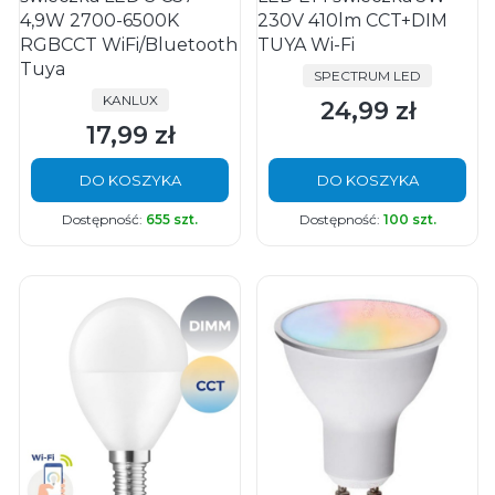
4,9W 2700-6500K
230V 410lm CCT+DIM
RGBCCT WiFi/Bluetooth
TUYA Wi-Fi
Tuya
PRODUCENT
SPECTRUM LED
PRODUCENT
KANLUX
24,99 zł
Cena
17,99 zł
Cena
DO KOSZYKA
DO KOSZYKA
Dostępność:
655 szt.
Dostępność:
100 szt.