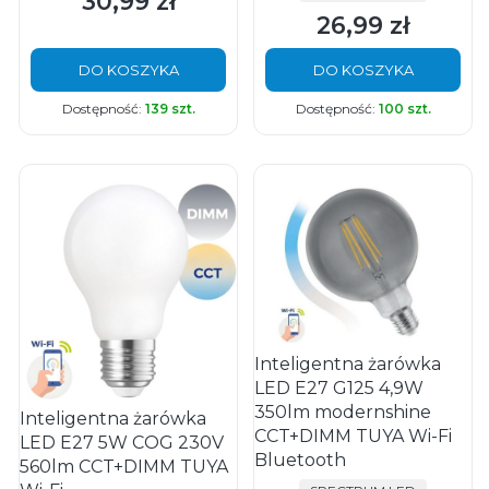
30,99 zł
Cena
26,99 zł
Cena
DO KOSZYKA
DO KOSZYKA
Dostępność:
139 szt.
Dostępność:
100 szt.
Inteligentna żarówka
LED E27 G125 4,9W
350lm modernshine
Inteligentna żarówka
CCT+DIMM TUYA Wi-Fi
LED E27 5W COG 230V
Bluetooth
560lm CCT+DIMM TUYA