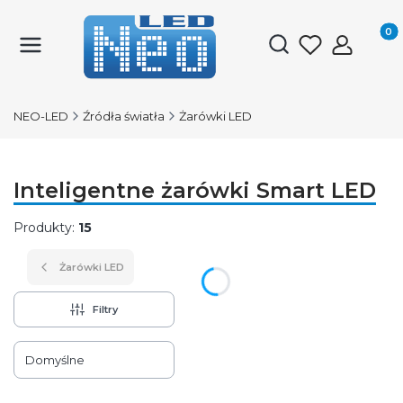
Produk
Otwórz wyszukiwark
NEO-LED
Źródła światła
Żarówki LED
Inteligentne żarówki Smart LED
Produkty:
15
Żarówki LED
Filtry
Lista produktów
Domyślne