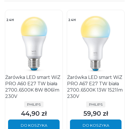
24H
24H
Żarówka LED smart WiZ
Żarówka LED smart WiZ
PRO A60 E27 TW biała
PRO A67 E27 TW biała
2700..6500K 8W 806lm
2700..6500K 13W 1521lm
230V
230V
PRODUCENT
PRODUCENT
PHILIPS
PHILIPS
44,90 zł
59,90 zł
Cena
Cena
DO KOSZYKA
DO KOSZYKA