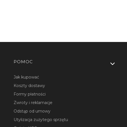
Linki w stopce
POMOC
Jak kupować
Koszty dostawy
Formy płatności
Zwroty i reklamacje
Odstąp od umowy
Utylizacja zużytego sprzętu