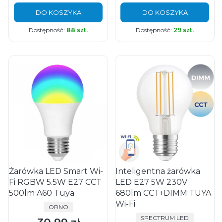
DO KOSZYKA
DO KOSZYKA
Dostępność:
88 szt.
Dostępność:
29 szt.
Żarówka LED Smart Wi-
Inteligentna żarówka
Fi RGBW 5.5W E27 CCT
LED E27 5W 230V
500lm A60 Tuya
680lm CCT+DIMM TUYA
Wi-Fi
PRODUCENT
ORNO
PRODUCENT
SPECTRUM LED