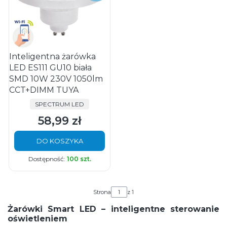
Inteligentna żarówka
LED ES111 GU10 biała
SMD 10W 230V 1050lm
CCT+DIMM TUYA
PRODUCENT
SPECTRUM LED
58,99 zł
Cena
DO KOSZYKA
Dostępność:
100 szt.
Strona
z 1
Żarówki Smart LED – inteligentne sterowanie
oświetleniem