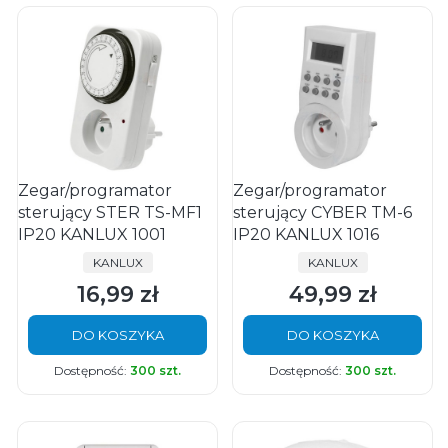
Zegar/programator
Zegar/programator
sterujący STER TS-MF1
sterujący CYBER TM-6
IP20 KANLUX 1001
IP20 KANLUX 1016
PRODUCENT
PRODUCENT
KANLUX
KANLUX
16,99 zł
49,99 zł
Cena
Cena
DO KOSZYKA
DO KOSZYKA
Dostępność:
300 szt.
Dostępność:
300 szt.