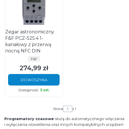
Zegar astronomiczny
F&F PCZ-525.4 1-
kanałowy z przerwą
nocną NFC DIN
PRODUCENT
F&F
274,99 zł
Cena
DO KOSZYKA
Dostępność:
5 szt.
Strona
z 1
Programatory czasowe
służą do automatycznego włączania
i wyłączania oświetlenia oraz innych kompatybilnych urządzeń