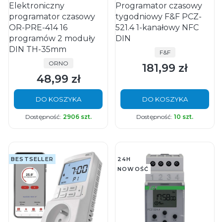
Elektroniczny
Programator czasowy
programator czasowy
tygodniowy F&F PCZ-
OR-PRE-414 16
521.4 1-kanałowy NFC
programów 2 moduły
DIN
DIN TH-35mm
PRODUCENT
F&F
PRODUCENT
ORNO
181,99 zł
Cena
48,99 zł
Cena
DO KOSZYKA
DO KOSZYKA
Dostępność:
2906 szt.
Dostępność:
10 szt.
BESTSELLER
24H
NOWOŚĆ