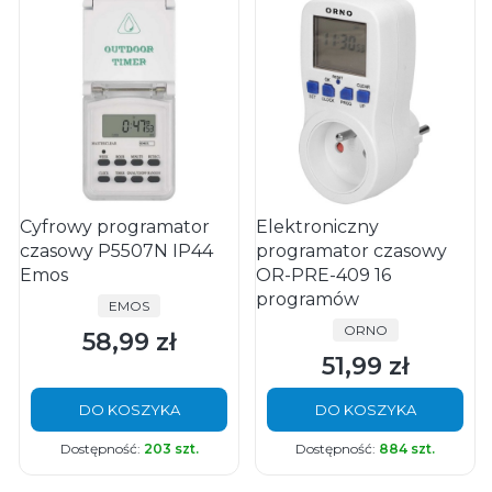
Cyfrowy programator
Elektroniczny
czasowy P5507N IP44
programator czasowy
Emos
OR-PRE-409 16
programów
PRODUCENT
EMOS
PRODUCENT
ORNO
58,99 zł
Cena
51,99 zł
Cena
DO KOSZYKA
DO KOSZYKA
Dostępność:
203 szt.
Dostępność:
884 szt.