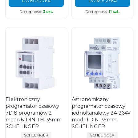
DO KOSZYKA
DO KOSZYKA
Dostępność:
3 szt.
Dostępność:
11 szt.
Elektroniczny
Astronomiczny
programator czasowy
programator czasowy
7D 8 programów 2
jednokanałowy 24-264V
moduły DIN TH-35mm
moduł DIN-35mm
SCHELINGER
SCHELINGER
PRODUCENT
PRODUCENT
SCHELINGER
SCHELINGER