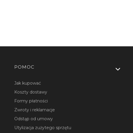
Linki w stopce
POMOC
Jak kupować
Koszty dostawy
Formy płatności
Zwroty i reklamacje
Odstąp od umowy
Utylizacja zużytego sprzętu