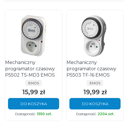
Mechaniczny
Mechaniczny
programator czasowy
programator czasowy
P5502 TS-MD3 EMOS
P5503 TF-16 EMOS
PRODUCENT
PRODUCENT
EMOS
EMOS
15,99 zł
19,99 zł
Cena
Cena
DO KOSZYKA
DO KOSZYKA
Dostępność:
1550 szt.
Dostępność:
2204 szt.