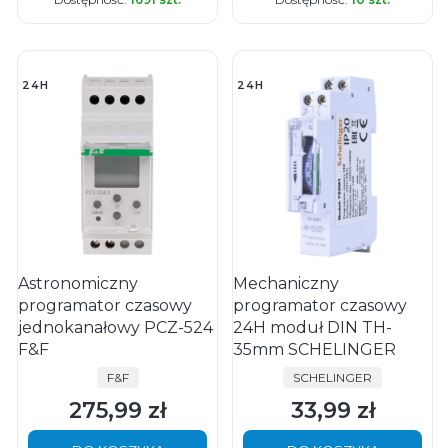
24H
24H
Astronomiczny
Mechaniczny
programator czasowy
programator czasowy
jednokanałowy PCZ-524
24H moduł DIN TH-
F&F
35mm SCHELINGER
PRODUCENT
PRODUCENT
F&F
SCHELINGER
275,99 zł
33,99 zł
Cena
Cena