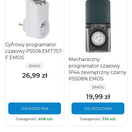
Cyfrowy programator
czasowy P5506 EMT757-
F EMOS
Mechaniczny
programator czasowy
PRODUCENT
EMOS
IP44 zewnętrzny czarny
26,99 zł
Cena
P5508N EMOS
PRODUCENT
EMOS
19,99 zł
Cena
DO KOSZYKA
DO KOSZYKA
Dostępność:
408 szt.
Dostępność:
534 szt.