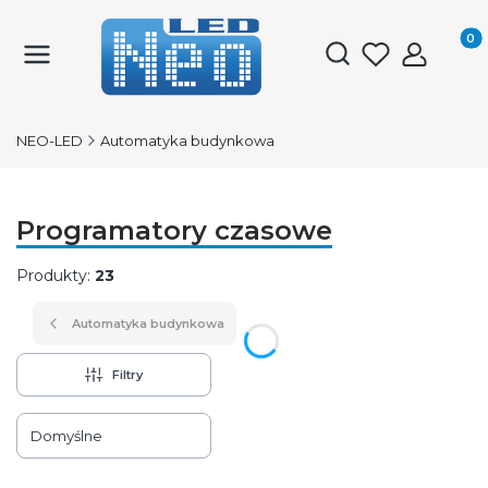
Produk
Otwórz wyszukiwark
NEO-LED
Automatyka budynkowa
Programatory czasowe
Produkty:
23
Automatyka budynkowa
Filtry
Lista produktów
Domyślne