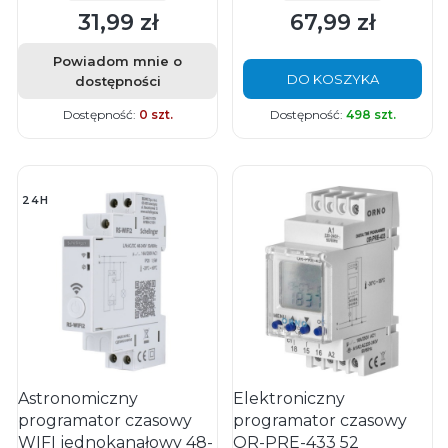
31,99 zł
67,99 zł
Cena
Cena
Powiadom mnie o
DO KOSZYKA
dostępności
Dostępność:
0 szt.
Dostępność:
498 szt.
24H
Astronomiczny
Elektroniczny
programator czasowy
programator czasowy
WIFI jednokanałowy 48-
OR-PRE-433 52