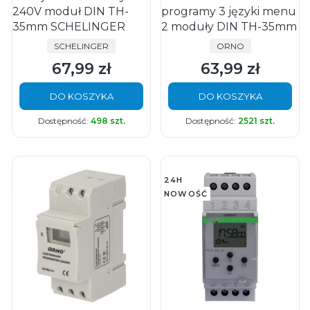
240V moduł DIN TH-
programy 3 języki menu
35mm SCHELINGER
2 moduły DIN TH-35mm
PRODUCENT
PRODUCENT
SCHELINGER
ORNO
67,99 zł
63,99 zł
Cena
Cena
DO KOSZYKA
DO KOSZYKA
Dostępność:
498 szt.
Dostępność:
2521 szt.
24H
NOWOŚĆ