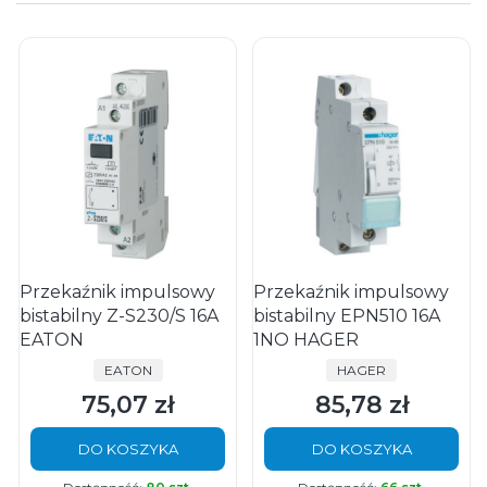
Przekaźnik impulsowy
Przekaźnik impulsowy
bistabilny Z-S230/S 16A
bistabilny EPN510 16A
EATON
1NO HAGER
PRODUCENT
PRODUCENT
EATON
HAGER
75,07 zł
85,78 zł
Cena
Cena
DO KOSZYKA
DO KOSZYKA