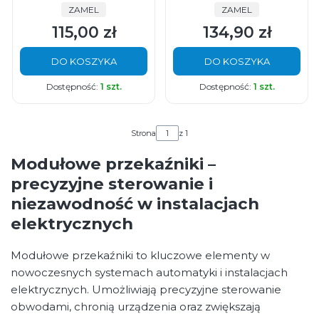
PRODUCENT
PRODUCENT
ZAMEL
ZAMEL
115,00 zł
134,90 zł
Cena
Cena
DO KOSZYKA
DO KOSZYKA
Dostępność:
1 szt.
Dostępność:
1 szt.
Strona
z 1
Modułowe przekaźniki –
precyzyjne sterowanie i
niezawodność w instalacjach
elektrycznych
Modułowe przekaźniki to kluczowe elementy w
nowoczesnych systemach automatyki i instalacjach
elektrycznych. Umożliwiają precyzyjne sterowanie
obwodami, chronią urządzenia oraz zwiększają