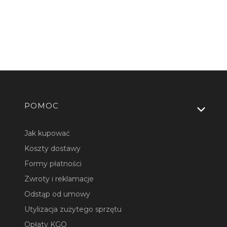
Linki w stopce
POMOC
Jak kupować
Koszty dostawy
Formy płatności
Zwroty i reklamacje
Odstąp od umowy
Utylizacja zużytego sprzętu
Opłaty KGO