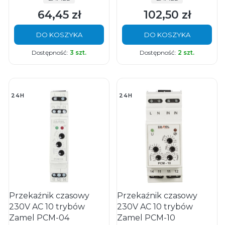
64,45 zł
102,50 zł
Cena
Cena
DO KOSZYKA
DO KOSZYKA
Dostępność:
3 szt.
Dostępność:
2 szt.
24H
24H
Przekaźnik czasowy
Przekaźnik czasowy
230V AC 10 trybów
230V AC 10 trybów
Zamel PCM-04
Zamel PCM-10