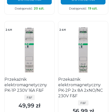
Dostępność:
20 szt.
Dostępność:
19 szt.
24H
24H
Przekaźnik
Przekaźnik
elektromagnetyczny
elektromagnetyczny
PK-1P 230V 16A F&F
PK-2P 2x 8A 2xNO/NC
230V F&F
PRODUCENT
F&F
PRODUCENT
F&F
49,99 zł
Cena
56,99 zł
Cena