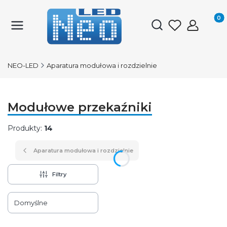
Produk
Otwórz wyszukiwark
NEO-LED
Aparatura modułowa i rozdzielnie
Modułowe przekaźniki
Produkty:
14
Aparatura modułowa i rozdzielnie
Filtry
Lista produktów
Domyślne