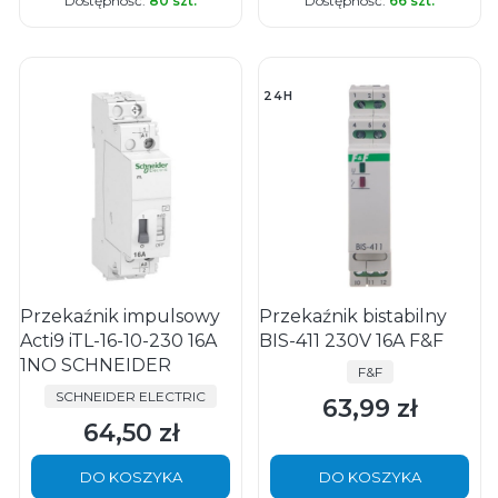
Dostępność:
80 szt.
Dostępność:
66 szt.
24H
Przekaźnik impulsowy
Przekaźnik bistabilny
Acti9 iTL-16-10-230 16A
BIS-411 230V 16A F&F
1NO SCHNEIDER
PRODUCENT
F&F
PRODUCENT
SCHNEIDER ELECTRIC
63,99 zł
Cena
64,50 zł
Cena
DO KOSZYKA
DO KOSZYKA