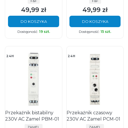
PRODUCENT
PRODUCENT
F&F
F&F
49,99 zł
49,99 zł
Cena
Cena
DO KOSZYKA
DO KOSZYKA
Dostępność:
19 szt.
Dostępność:
15 szt.
24H
24H
Przekaźnik bistabilny
Przekaźnik czasowy
230V AC Zamel PBM-01
230V AC Zamel PCM-01
PRODUCENT
PRODUCENT
ZAMEL
ZAMEL