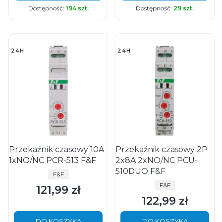
Dostępność:
194 szt.
Dostępność:
29 szt.
24H
24H
Przekaźnik czasowy 10A
Przekaźnik czasowy 2P
1xNO/NC PCR-513 F&F
2x8A 2xNO/NC PCU-
510DUO F&F
PRODUCENT
F&F
PRODUCENT
F&F
121,99 zł
Cena
122,99 zł
Cena
DO KOSZYKA
DO KOSZYKA