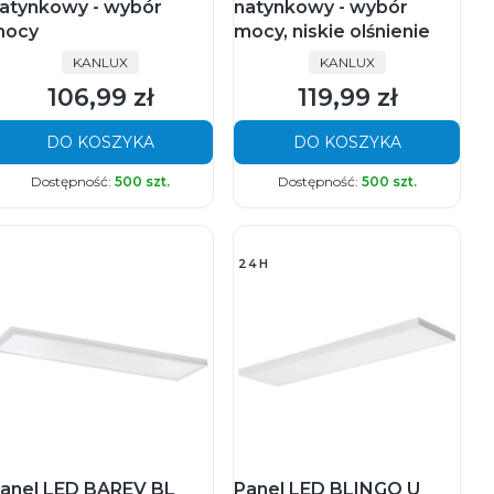
atynkowy - wybór
natynkowy - wybór
ocy
mocy, niskie olśnienie
PRODUCENT
PRODUCENT
KANLUX
KANLUX
106,99 zł
119,99 zł
Cena
Cena
DO KOSZYKA
DO KOSZYKA
Dostępność:
500 szt.
Dostępność:
500 szt.
24H
anel LED BAREV BL
Panel LED BLINGO U