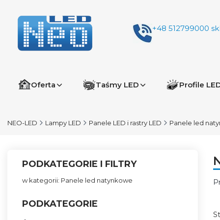
+48 512799000
sk
Oferta
Taśmy LED
Profile LE
NEO-LED
Lampy LED
Panele LED i rastry LED
Panele led nat
PODKATEGORIE I FILTRY
w kategorii: Panele led natynkowe
P
L
PODKATEGORIE
S