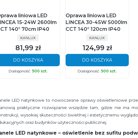
prawa liniowa LED
Oprawa liniowa LED
INCEA 15-24W 2600lm
LINCEA 30-45W 5000lm
CT 140° 70cm IP40
CCT 140° 120cm IP40
PRODUCENT
PRODUCENT
KANLUX
KANLUX
81,99 zł
124,99 zł
Cena
Cena
DO KOSZYKA
DO KOSZYKA
Dostępność:
500 szt.
Dostępność:
500 szt.
anele LED natynkowe to nowoczesne oprawy oświetleniowe przez
tanowią praktyczne rozwiązanie wszędzie tam, gdzie nie ma możl
nstrukcji, wysokiej skuteczności świetlnej i estetycznemu wyglądo
dukacyjnych oraz budynków użyteczności publicznej.
anele LED natynkowe – oświetlenie bez sufitu pod