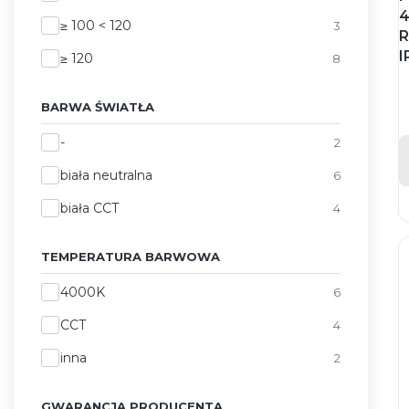
4
≥ 100 < 120
3
R
I
≥ 120
8
BARWA ŚWIATŁA
Barwa światła
-
2
biała neutralna
6
biała CCT
4
TEMPERATURA BARWOWA
Temperatura barwowa
4000K
6
CCT
4
inna
2
GWARANCJA PRODUCENTA