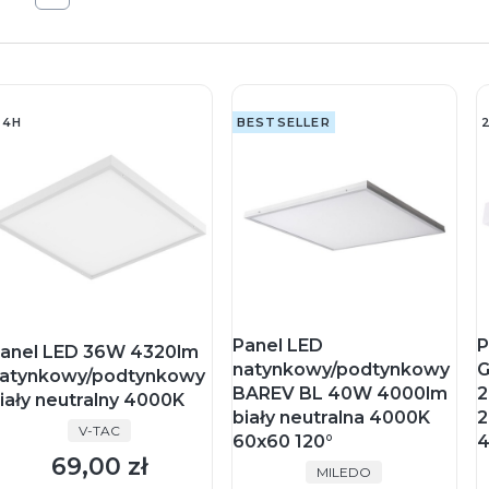
24H
BESTSELLER
Panel LED
P
anel LED 36W 4320lm
natynkowy/podtynkowy
G
atynkowy/podtynkowy
BAREV BL 40W 4000lm
2
iały neutralny 4000K
biały neutralna 4000K
2
PRODUCENT
V-TAC
60x60 120°
4
69,00 zł
Cena
PRODUCENT
MILEDO