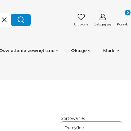
Produk
Wyczyść
Szukaj
Ulubione
Zaloguj się
Koszyk
Oświetlenie zewnętrzne
Okazje
Marki
Sortowanie:
Domyślne