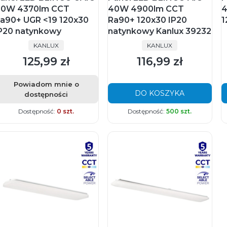
0W 4370lm CCT
40W 4900lm CCT
4
a90+ UGR <19 120x30
Ra90+ 120x30 IP20
1
P20 natynkowy
natynkowy Kanlux 39232
PRODUCENT
PRODUCENT
KANLUX
KANLUX
125,99 zł
116,99 zł
Cena
Cena
Powiadom mnie o
DO KOSZYKA
dostępności
Dostępność:
0 szt.
Dostępność:
500 szt.