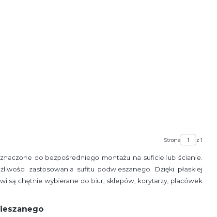
Strona
z 1
naczone do bezpośredniego montażu na suficie lub ścianie.
iwości zastosowania sufitu podwieszanego. Dzięki płaskiej
wi są chętnie wybierane do biur, sklepów, korytarzy, placówek
wieszanego