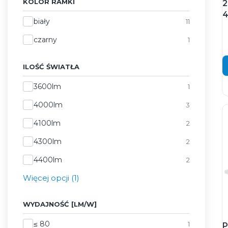
KOLOR RAMKI
2
4
Kolor ramki
biały
11
czarny
1
ILOŚĆ ŚWIATŁA
Ilość światła
3600lm
1
4000lm
3
4100lm
2
4300lm
2
4400lm
2
Więcej opcji (1)
WYDAJNOŚĆ [LM/W]
Wydajność [lm/W]
≤ 80
1
P