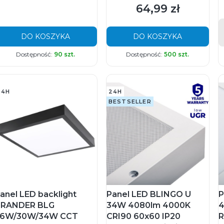
64,99 zł
Cena
DO KOSZYKA
DO KOSZYKA
Dostępność:
90 szt.
Dostępność:
500 szt.
24H
24H
BESTSELLER
anel LED backlight
Panel LED BLINGO U
P
RANDER BLG
34W 4080lm 4000K
4
26W/30W/34W CCT
CRI90 60x60 IP20
R