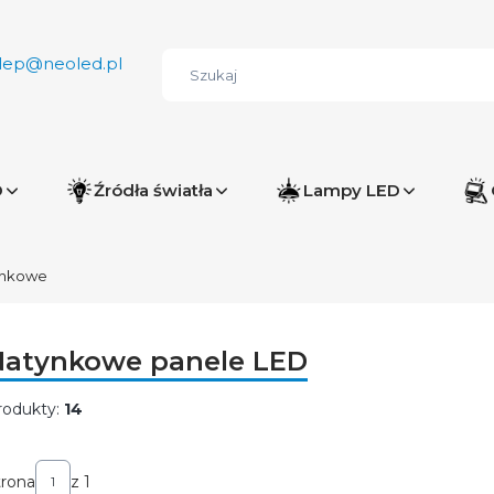
lep@neoled.pl
D
Źródła światła
Lampy LED
ynkowe
Natynkowe panele LED
rodukty:
14
ista produktów
trona
z 1