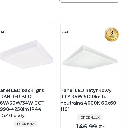
24H
24H
anel LED backlight
Panel LED natynkowy
RANDER BLG
ILLY 36W 5100lm b.
6W/30W/34W CCT
neutralna 4000K 60x60
990-4250lm IP44
110°
0x40 biały
PRODUCENT
GREENLUX
PRODUCENT
LUXMENA
146,99 zł
Cena