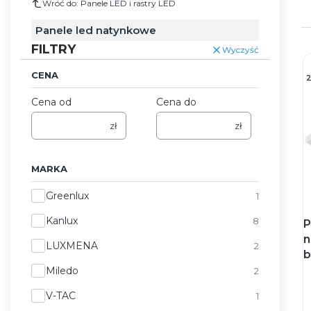
Wróć do: Panele LED i rastry LED
Panele led natynkowe
FILTRY
Wyczyść
CENA
Cena od
Cena do
zł
zł
MARKA
Marka
Greenlux
1
Kanlux
8
P
n
LUXMENA
2
b
Miledo
2
V-TAC
1