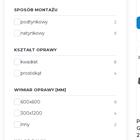
SPOSÓB MONTAŻU
Sposób montażu
podtynkowy
2
natynkowy
9
KSZTAŁT OPRAWY
Kształt oprawy
kwadrat
8
prostokąt
4
WYMIAR OPRAWY [MM]
Wymiar oprawy [mm]
600x600
6
300x1200
4
P
inny
2
G