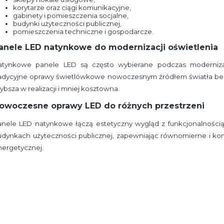
korytarze oraz ciągi komunikacyjne,
gabinety i pomieszczenia socjalne,
budynki użyteczności publicznej,
pomieszczenia techniczne i gospodarcze.
anele LED natynkowe do modernizacji oświetlenia
atynkowe panele LED są często wybierane podczas modernizacji
radycyjne oprawy świetlówkowe nowoczesnym źródłem światła bez k
ybsza w realizacji i mniej kosztowna.
owoczesne oprawy LED do różnych przestrzeni
anele LED natynkowe łączą estetyczny wygląd z funkcjonalnością
udynkach użyteczności publicznej, zapewniając równomierne i ko
nergetycznej.