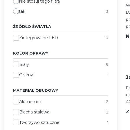
Nie stosuj tego filtra
W
tak
3
D
p
p
ŹRÓDŁO ŚWIATŁA
N
Źródło światła
Zintegrowane LED
10
KOLOR OPRAWY
Kolor oprawy
Biały
9
Czarny
1
J
P
MATERIAŁ OBUDOWY
o
Materiał obudowy
Aluminium
2
40
Z
Blacha stalowa
2
Tworzywo sztuczne
1