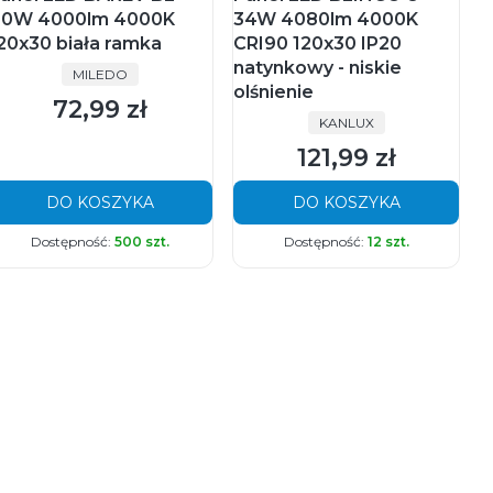
0W 4000lm 4000K
34W 4080lm 4000K
20x30 biała ramka
CRI90 120x30 IP20
natynkowy - niskie
PRODUCENT
MILEDO
olśnienie
72,99 zł
Cena
PRODUCENT
KANLUX
121,99 zł
Cena
DO KOSZYKA
DO KOSZYKA
Dostępność:
500 szt.
Dostępność:
12 szt.