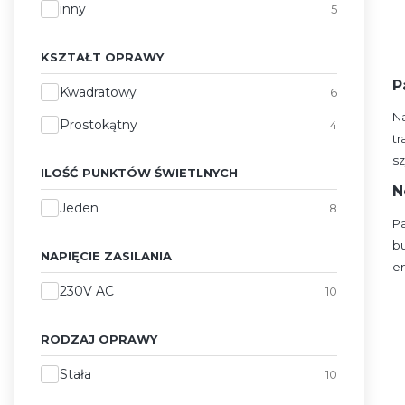
inny
5
KSZTAŁT OPRAWY
P
Kształt oprawy
Kwadratowy
6
N
Prostokątny
4
t
sz
ILOŚĆ PUNKTÓW ŚWIETLNYCH
N
Ilość punktów świetlnych
Jeden
8
P
b
NAPIĘCIE ZASILANIA
e
Napięcie zasilania
230V AC
10
RODZAJ OPRAWY
Rodzaj oprawy
Stała
10