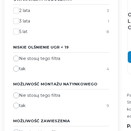
Gwarancja producenta
2 lata
3
O
3 lata
L
1
C
5 lat
8
NISKIE OLŚNIENIE UGR < 19
Nie stosuj tego filtra
tak
4
MOŻLIWOŚĆ MONTAŻU NATYNKOWEGO
Nie stosuj tego filtra
P
S
tak
9
ko
e
MOŻLIWOŚĆ ZAWIESZENIA
P