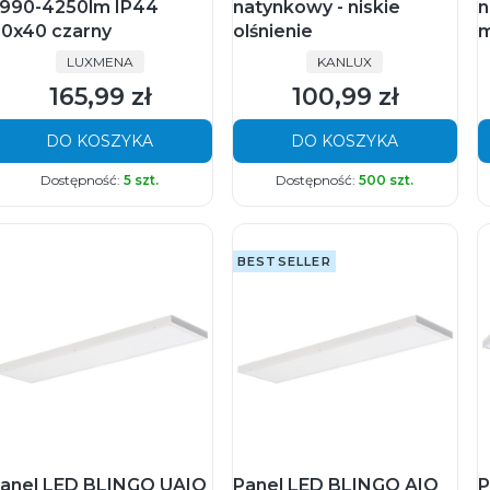
990-4250lm IP44
natynkowy - niskie
n
0x40 czarny
olśnienie
m
PRODUCENT
PRODUCENT
LUXMENA
KANLUX
165,99 zł
100,99 zł
Cena
Cena
DO KOSZYKA
DO KOSZYKA
Dostępność:
5 szt.
Dostępność:
500 szt.
BESTSELLER
anel LED BLINGO UAIO
Panel LED BLINGO AIO
P