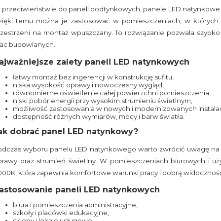
 przeciwieństwie do paneli podtynkowych, panele LED natynkowe m
zięki temu można je zastosować w pomieszczeniach, w których 
rzestrzeni na montaż wpuszczany. To rozwiązanie pozwala szyb
rac budowlanych.
ajważniejsze zalety paneli LED natynkowych
łatwy montaż bez ingerencji w konstrukcję sufitu,
niska wysokość oprawy i nowoczesny wygląd,
równomierne oświetlenie całej powierzchni pomieszczenia,
niski pobór energii przy wysokim strumieniu świetlnym,
możliwość zastosowania w nowych i modernizowanych instalac
dostępność różnych wymiarów, mocy i barw światła.
ak dobrać panel LED natynkowy?
odczas wyboru panelu LED natynkowego warto zwrócić uwagę na 
prawy oraz strumień świetlny. W pomieszczeniach biurowych i uży
00K, która zapewnia komfortowe warunki pracy i dobrą widoczność 
astosowanie paneli LED natynkowych
biura i pomieszczenia administracyjne,
szkoły i placówki edukacyjne,
sklepy i lokale usługowe,