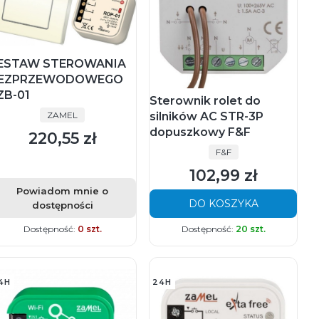
ESTAW STEROWANIA
EZPRZEWODOWEGO
ZB-01
Sterownik rolet do
PRODUCENT
silników AC STR-3P
ZAMEL
dopuszkowy F&F
220,55 zł
Cena
PRODUCENT
F&F
102,99 zł
Cena
Powiadom mnie o
DO KOSZYKA
dostępności
Dostępność:
0 szt.
Dostępność:
20 szt.
4H
24H