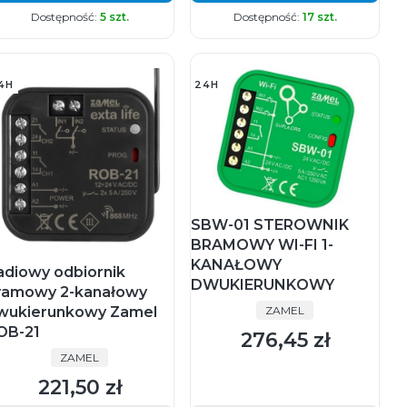
Dostępność:
5 szt.
Dostępność:
17 szt.
4H
24H
SBW-01 STEROWNIK
BRAMOWY WI-FI 1-
KANAŁOWY
adiowy odbiornik
DWUKIERUNKOWY
ramowy 2-kanałowy
PRODUCENT
wukierunkowy Zamel
ZAMEL
OB-21
276,45 zł
Cena
PRODUCENT
ZAMEL
221,50 zł
Cena