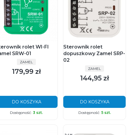
terownik rolet WI-FI
Sterownik rolet
amel SRW-01
dopuszkowy Zamel SRP-
02
PRODUCENT
ZAMEL
PRODUCENT
ZAMEL
179,99 zł
Cena
144,95 zł
Cena
DO KOSZYKA
DO KOSZYKA
Dostępność:
3 szt.
Dostępność:
5 szt.
24H