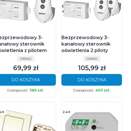
ezprzewodowy 3-
Bezprzewodowy 3-
anałowy sterownik
kanałowy sterownik
świetlenia z pilotem
oświetlenia 2 piloty
PRODUCENT
PRODUCENT
ORNO
ORNO
69,99 zł
105,99 zł
Cena
Cena
DO KOSZYKA
DO KOSZYKA
Dostępność:
385 szt.
Dostępność:
400 szt.
4H
24H