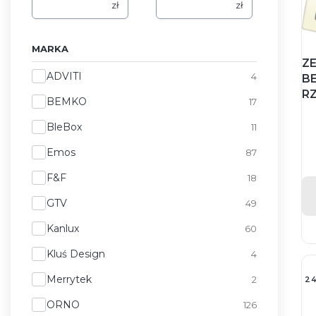
zł
zł
MARKA
Z
Marka
ADVITI
4
B
R
BEMKO
17
BleBox
11
Emos
87
F&F
18
GTV
49
Kanlux
60
Kluś Design
4
Merrytek
2
2
ORNO
126