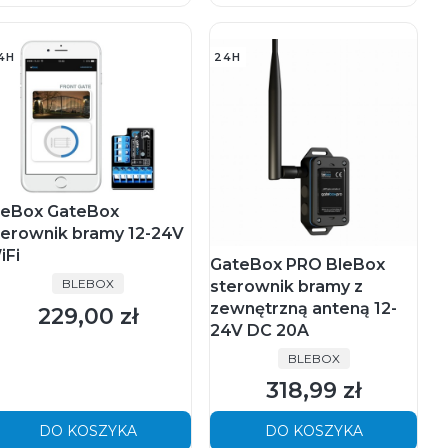
4H
24H
leBox GateBox
terownik bramy 12-24V
iFi
GateBox PRO BleBox
PRODUCENT
BLEBOX
sterownik bramy z
zewnętrzną anteną 12-
229,00 zł
Cena
24V DC 20A
PRODUCENT
BLEBOX
318,99 zł
Cena
DO KOSZYKA
DO KOSZYKA