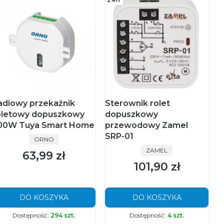
adiowy przekaźnik
Sterownik rolet
oletowy dopuszkowy
dopuszkowy
00W Tuya Smart Home
przewodowy Zamel
SRP-01
PRODUCENT
ORNO
PRODUCENT
ZAMEL
63,99 zł
Cena
101,90 zł
Cena
DO KOSZYKA
DO KOSZYKA
Dostępność:
294 szt.
Dostępność:
4 szt.