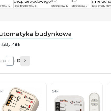
bezprzewodowego
zmierzch
Ilość
Ilość
uktów 19
Ilość produktów 6
produktów 12
produktów 7
Ilość produktó
utomatyka budynkowa
odukty:
488
ista produktów
ona
z 13
Następne produkty
4H
24H