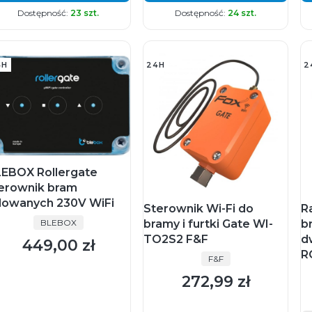
Dostępność:
23 szt.
Dostępność:
24 szt.
4H
24H
2
EBOX Rollergate
erownik bram
lowanych 230V WiFi
Sterownik Wi-Fi do
R
PRODUCENT
bramy i furtki Gate WI-
b
BLEBOX
TO2S2 F&F
d
449,00 zł
Cena
R
PRODUCENT
F&F
272,99 zł
Cena