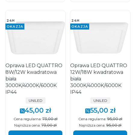
24H
24H
OKAZJA
OKAZJA
Oprawa LED QUATTRO
Oprawa LED QUATTRO
8W/12W kwadratowa
12W/18W kwadratowa
biała
biała
3000K/4000K/6000K
3000K/4000K/6000K
IP44
IP44
PRODUCENT
PRODUCENT
UNILED
UNILED
45,00 zł
55,00 zł
Cena promocyjna
Cena promocyjna
73,00 zł
95,00 zł
Cena regularna:
Cena regularna:
73,00 zł
95,00 zł
Najniższa cena:
Najniższa cena: