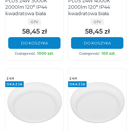
PLUS 24W 3000K
PLUS 24W 4000K
2000lm 120° IP44
2000lm 120° IP44
kwadratowa biała
kwadratowa biała
PRODUCENT
PRODUCENT
GTV
GTV
58,45 zł
58,45 zł
Cena
Cena
DO KOSZYKA
DO KOSZYKA
Dostępność:
1000 szt.
Dostępność:
100 szt.
24H
24H
OKAZJA
OKAZJA