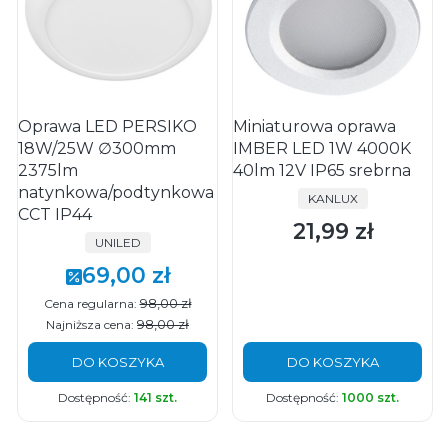
Oprawa LED PERSIKO
Miniaturowa oprawa
18W/25W ∅300mm
IMBER LED 1W 4000K
2375lm
40lm 12V IP65 srebrna
natynkowa/podtynkowa
PRODUCENT
KANLUX
CCT IP44
21,99 zł
Cena
PRODUCENT
UNILED
69,00 zł
Cena promocyjna
98,00 zł
Cena regularna:
98,00 zł
Najniższa cena:
DO KOSZYKA
DO KOSZYKA
Dostępność:
141 szt.
Dostępność:
1000 szt.