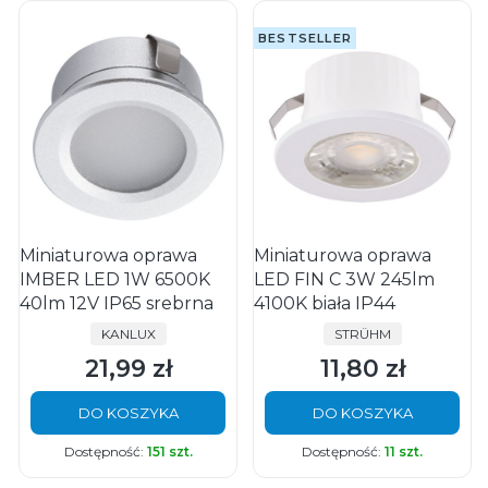
BESTSELLER
Miniaturowa oprawa
Miniaturowa oprawa
IMBER LED 1W 6500K
LED FIN C 3W 245lm
40lm 12V IP65 srebrna
4100K biała IP44
PRODUCENT
PRODUCENT
KANLUX
STRÜHM
21,99 zł
11,80 zł
Cena
Cena
DO KOSZYKA
DO KOSZYKA
Dostępność:
151 szt.
Dostępność:
11 szt.