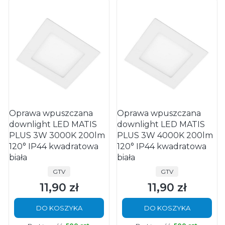
Oprawa wpuszczana
Oprawa wpuszczana
downlight LED MATIS
downlight LED MATIS
PLUS 3W 3000K 200lm
PLUS 3W 4000K 200lm
120° IP44 kwadratowa
120° IP44 kwadratowa
biała
biała
PRODUCENT
PRODUCENT
GTV
GTV
11,90 zł
11,90 zł
Cena
Cena
DO KOSZYKA
DO KOSZYKA