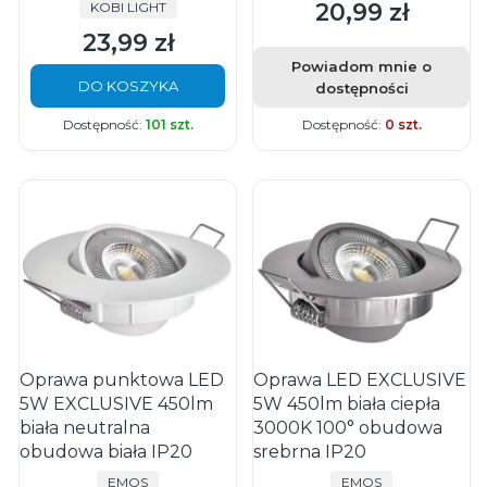
20,99 zł
PRODUCENT
KOBI LIGHT
Cena
23,99 zł
Cena
Powiadom mnie o
DO KOSZYKA
dostępności
Dostępność:
101 szt.
Dostępność:
0 szt.
Oprawa punktowa LED
Oprawa LED EXCLUSIVE
5W EXCLUSIVE 450lm
5W 450lm biała ciepła
biała neutralna
3000K 100° obudowa
obudowa biała IP20
srebrna IP20
PRODUCENT
PRODUCENT
EMOS
EMOS