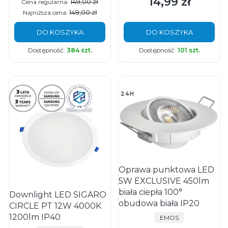
14,99 zł
Cena
149,00 zł
Cena regularna:
149,00 zł
Najniższa cena:
DO KOSZYKA
DO KOSZYKA
Dostępność:
384 szt.
Dostępność:
101 szt.
24H
Oprawa punktowa LED
5W EXCLUSIVE 450lm
biała ciepła 100°
Downlight LED SIGARO
obudowa biała IP20
CIRCLE PT 12W 4000K
1200lm IP40
PRODUCENT
EMOS