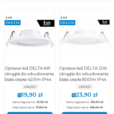
24H
24H
OKAZJA
OKAZJA
Oprawa led DELTA 6W
Oprawa led DELTA 12W
okrągła do wbudowania
okrągła do wbudowania
biała ciepła 420lm IP44
biała ciepła 800lm IP44
PRODUCENT
PRODUCENT
UNILED
UNILED
19,90 zł
23,90 zł
Cena promocyjna
Cena promocyjna
31,50 zł
38,30 zł
Cena regularna:
Cena regularna:
17,90 zł
38,30 zł
Najniższa cena:
Najniższa cena: