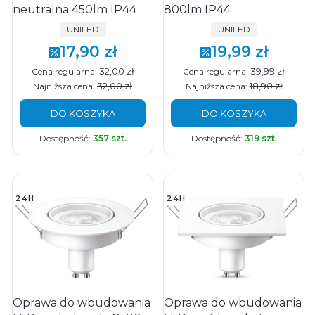
neutralna 450lm IP44
800lm IP44
PRODUCENT
PRODUCENT
UNILED
UNILED
17,90 zł
19,99 zł
Cena promocyjna
Cena promocyjna
32,00 zł
39,99 zł
Cena regularna:
Cena regularna:
32,00 zł
18,90 zł
Najniższa cena:
Najniższa cena:
DO KOSZYKA
DO KOSZYKA
Dostępność:
357 szt.
Dostępność:
319 szt.
24H
24H
Oprawa do wbudowania
Oprawa do wbudowania