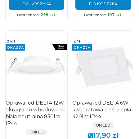
DO KOSZYKA
DO KOSZYKA
Dostępność:
298 szt.
Dostępność:
107 szt.
24H
24H
OKAZJA
OKAZJA
Oprawa led DELTA 12W
Oprawa led DELTA 6W
okrągła do wbudowania
kwadratowa biała ciepła
biała neutralna 850lm
420lm IP44
IP44
PRODUCENT
UNILED
PRODUCENT
UNILED
17,90 zł
Cena promocyjna