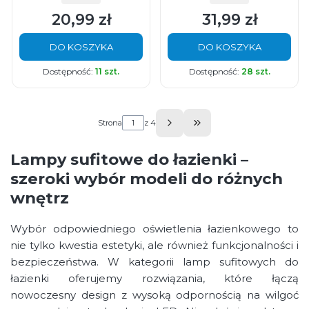
20,99 zł
31,99 zł
Cena
Cena
DO KOSZYKA
DO KOSZYKA
Dostępność:
11 szt.
Dostępność:
28 szt.
Strona
z 4
Przejdź do ostatniej s
Lampy sufitowe do łazienki –
szeroki wybór modeli do różnych
wnętrz
Wybór odpowiedniego oświetlenia łazienkowego to
nie tylko kwestia estetyki, ale również funkcjonalności i
bezpieczeństwa. W kategorii lamp sufitowych do
łazienki oferujemy rozwiązania, które łączą
nowoczesny design z wysoką odpornością na wilgoć