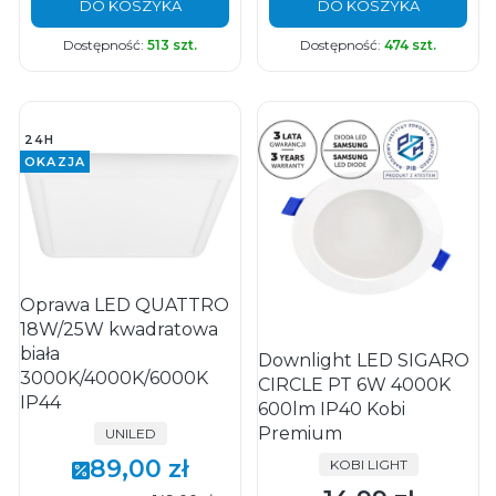
DO KOSZYKA
DO KOSZYKA
Dostępność:
513 szt.
Dostępność:
474 szt.
24H
OKAZJA
Oprawa LED QUATTRO
18W/25W kwadratowa
biała
Downlight LED SIGARO
3000K/4000K/6000K
CIRCLE PT 6W 4000K
IP44
600lm IP40 Kobi
Premium
PRODUCENT
UNILED
89,00 zł
PRODUCENT
KOBI LIGHT
Cena promocyjna