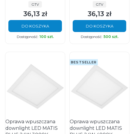
PRODUCENT
PRODUCENT
GTV
GTV
36,13 zł
36,13 zł
Cena
Cena
DO KOSZYKA
DO KOSZYKA
Dostępność:
100 szt.
Dostępność:
500 szt.
BESTSELLER
Oprawa wpuszczana
Oprawa wpuszczana
downlight LED MATIS
downlight LED MATIS