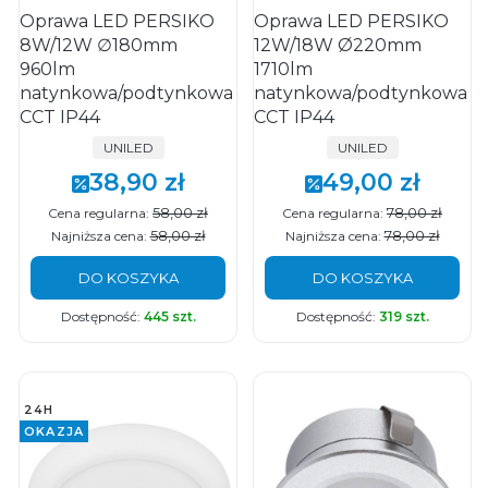
Oprawa LED PERSIKO
Oprawa LED PERSIKO
8W/12W ∅180mm
12W/18W Ø220mm
960lm
1710lm
natynkowa/podtynkowa
natynkowa/podtynkowa
CCT IP44
CCT IP44
PRODUCENT
PRODUCENT
UNILED
UNILED
38,90 zł
49,00 zł
Cena promocyjna
Cena promocyjna
58,00 zł
78,00 zł
Cena regularna:
Cena regularna:
58,00 zł
78,00 zł
Najniższa cena:
Najniższa cena:
DO KOSZYKA
DO KOSZYKA
Dostępność:
445 szt.
Dostępność:
319 szt.
24H
OKAZJA