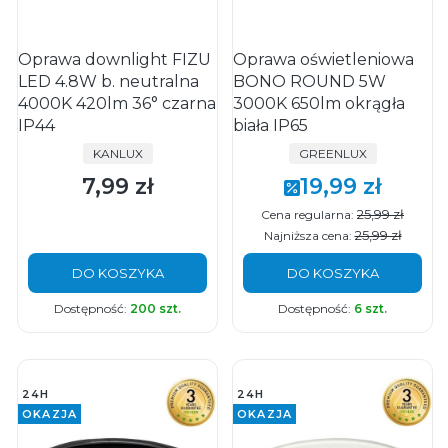
Oprawa downlight FIZU
Oprawa oświetleniowa
LED 4.8W b. neutralna
BONO ROUND 5W
4000K 420lm 36° czarna
3000K 650lm okrągła
IP44
biała IP65
PRODUCENT
PRODUCENT
KANLUX
GREENLUX
7,99 zł
19,99 zł
Cena
Cena promocyjna
25,99 zł
Cena regularna:
25,99 zł
Najniższa cena:
DO KOSZYKA
DO KOSZYKA
Dostępność:
200 szt.
Dostępność:
6 szt.
24H
24H
OKAZJA
OKAZJA