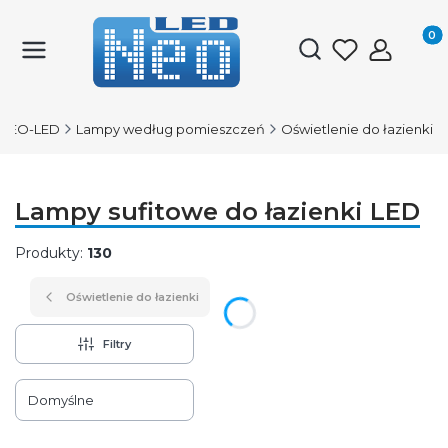
Produk
Otwórz wyszukiwark
NEO-LED
Lampy według pomieszczeń
Oświetlenie do łazienki
Lampy sufitowe do łazienki LED
Produkty:
130
Oświetlenie do łazienki
Filtry
Lista produktów
Domyślne