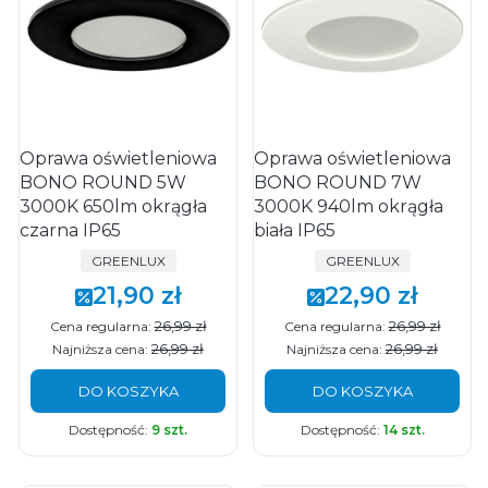
Oprawa oświetleniowa
Oprawa oświetleniowa
BONO ROUND 5W
BONO ROUND 7W
3000K 650lm okrągła
3000K 940lm okrągła
czarna IP65
biała IP65
PRODUCENT
PRODUCENT
GREENLUX
GREENLUX
21,90 zł
22,90 zł
Cena promocyjna
Cena promocyjna
26,99 zł
26,99 zł
Cena regularna:
Cena regularna:
26,99 zł
26,99 zł
Najniższa cena:
Najniższa cena:
DO KOSZYKA
DO KOSZYKA
Dostępność:
9 szt.
Dostępność:
14 szt.