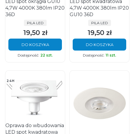
LED spot okrągła GU10
LED spot kwadratowa
4,7W 4000K 380lm IP20
4,7W 4000K 380lm IP20
36D
GU10 36D
PRODUCENT
PRODUCENT
PILA LED
PILA LED
19,50 zł
19,50 zł
Cena
Cena
DO KOSZYKA
DO KOSZYKA
Dostępność:
22 szt.
Dostępność:
11 szt.
24H
Oprawa do wbudowania
LED spot kwadratowa