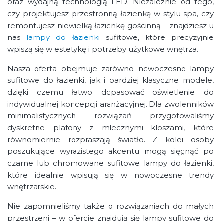
oraz wydajną technologią LED. Niezależnie od tego,
czy projektujesz przestronną łazienkę w stylu spa, czy
remontujesz niewielką łazienkę gościnną – znajdziesz u
nas
lampy do łazienki
sufitowe, które precyzyjnie
wpiszą się w estetykę i potrzeby użytkowe wnętrza.
Nasza oferta obejmuje zarówno nowoczesne lampy
sufitowe do łazienki, jak i bardziej klasyczne modele,
dzięki czemu łatwo dopasować oświetlenie do
indywidualnej koncepcji aranżacyjnej. Dla zwolenników
minimalistycznych rozwiązań przygotowaliśmy
dyskretne plafony z mlecznymi kloszami, które
równomiernie rozpraszają światło. Z kolei osoby
poszukujące wyrazistego akcentu mogą sięgnąć po
czarne lub chromowane sufitowe lampy do łazienki,
które idealnie wpisują się w nowoczesne trendy
wnętrzarskie.
Nie zapomnieliśmy także o rozwiązaniach do małych
przestrzeni – w ofercie znajdują się lampy sufitowe do