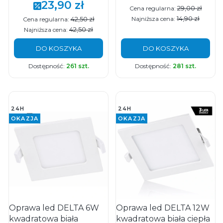
23,90 zł
Cena promocyjna
29,00 zł
Cena regularna:
14,90 zł
42,50 zł
Najniższa cena:
Cena regularna:
42,50 zł
Najniższa cena:
DO KOSZYKA
DO KOSZYKA
Dostępność:
261 szt.
Dostępność:
281 szt.
24H
24H
OKAZJA
OKAZJA
Oprawa led DELTA 6W
Oprawa led DELTA 12W
kwadratowa biała
kwadratowa biała ciepła