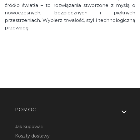
źródło światła – to rozwiązania stworzone z myślą o
nowoczesnych, bezpiecznych i pięknych
przestrzeniach. Wybierz trwałość, styl i technologiczną
przewagę.
Linki w stopce
POMOC
Jak kupować
Koszty dostawy