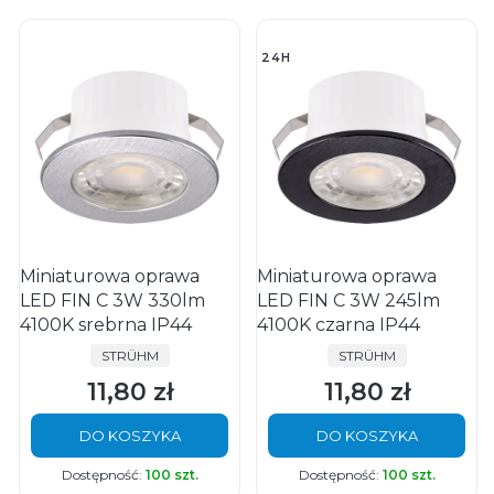
24H
Miniaturowa oprawa
Miniaturowa oprawa
LED FIN C 3W 330lm
LED FIN C 3W 245lm
4100K srebrna IP44
4100K czarna IP44
PRODUCENT
PRODUCENT
STRÜHM
STRÜHM
11,80 zł
11,80 zł
Cena
Cena
DO KOSZYKA
DO KOSZYKA
Dostępność:
100 szt.
Dostępność:
100 szt.