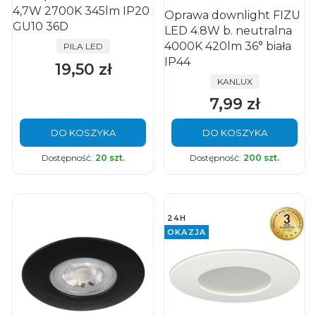
4,7W 2700K 345lm IP20
Oprawa downlight FIZU
GU10 36D
LED 4.8W b. neutralna
4000K 420lm 36° biała
PRODUCENT
PILA LED
IP44
19,50 zł
Cena
PRODUCENT
KANLUX
7,99 zł
Cena
DO KOSZYKA
DO KOSZYKA
Dostępność:
20 szt.
Dostępność:
200 szt.
24H
OKAZJA