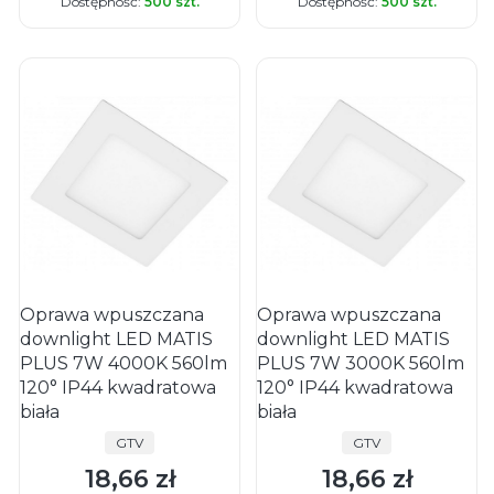
Dostępność:
500 szt.
Dostępność:
500 szt.
Oprawa wpuszczana
Oprawa wpuszczana
downlight LED MATIS
downlight LED MATIS
PLUS 7W 4000K 560lm
PLUS 7W 3000K 560lm
120° IP44 kwadratowa
120° IP44 kwadratowa
biała
biała
PRODUCENT
PRODUCENT
GTV
GTV
18,66 zł
18,66 zł
Cena
Cena