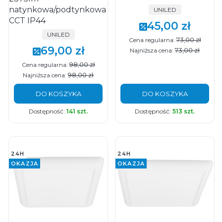
natynkowa/podtynkowa
PRODUCENT
UNILED
CCT IP44
45,00 zł
Cena promocyjna
PRODUCENT
UNILED
73,00 zł
Cena regularna:
69,00 zł
Cena promocyjna
73,00 zł
Najniższa cena:
98,00 zł
Cena regularna:
98,00 zł
Najniższa cena:
DO KOSZYKA
DO KOSZYKA
Dostępność:
141 szt.
Dostępność:
513 szt.
24H
24H
OKAZJA
OKAZJA