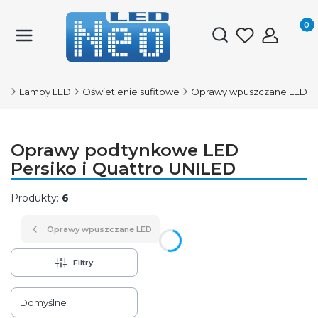
Produk
Otwórz wyszukiwark
ED
Lampy LED
Oświetlenie sufitowe
Oprawy wpuszczane LED
Oprawy podtynkowe LED
Persiko i Quattro UNILED
Produkty:
6
Oprawy wpuszczane LED
Filtry
Lista produktów
Domyślne