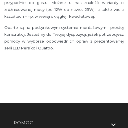
przypadnie do gustu. Możesz u nas znaleźć warianty o
zróżnicowanej mocy (od 12W do nawet 25W), a także wielu
kształtach – np. w wersji okrągłej i kwadratowej.
Oparte są na podtynkowym systemie montażowym i prostej
konstrukcji. Jesteśmy do Twojej dyspozycji, jeżeli potrzebujesz
pomocy w wyborze odpowiednich opraw z prezentowanej
serii LED Persiko i Quattro.
Linki w stopce
POMOC