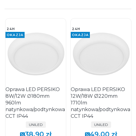
24H
24H
OKAZJA
OKAZJA
Oprawa LED PERSIKO
Oprawa LED PERSIKO
8W/12W ∅180mm
12W/18W Ø220mm
960lm
1710lm
natynkowa/podtynkowa
natynkowa/podtynkowa
CCT IP44
CCT IP44
PRODUCENT
PRODUCENT
UNILED
UNILED
38,90 zł
49,00 zł
Cena promocyjna
Cena promocyjna