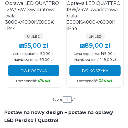
Oprawa LED QUATTRO
Oprawa LED QUATTRO
12W/18W kwadratowa
18W/25W kwadratowa
biała
biała
3000K/4000K/6000K
3000K/4000K/6000K
IP44
IP44
PRODUCENT
PRODUCENT
UNILED
UNILED
55,00 zł
89,00 zł
Cena promocyjna
Cena promocyjna
95,00 zł
149,00 zł
Cena regularna:
Cena regularna:
95,00 zł
149,00 zł
Najniższa cena:
Najniższa cena:
DO KOSZYKA
DO KOSZYKA
Dostępność:
474 szt.
Dostępność:
384 szt.
Strona
z 1
Postaw na nowy design – postaw na oprawy
LED Persiko i Quattro!