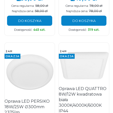
58,00 zł
78,00 zł
Cena regularna:
Cena regularna:
58,00 zł
78,00 zł
Najniższa cena:
Najniższa cena:
DO KOSZYKA
DO KOSZYKA
Dostępność:
445 szt.
Dostępność:
319 szt.
24H
24H
OKAZJA
OKAZJA
Oprawa LED QUATTRO
8W/12W kwadratowa
biała
Oprawa LED PERSIKO
3000K/4000K/6000K
18W/25W ∅300mm
IP44
2375lm