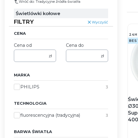
Wróć do: Tradycyjne źródła światła
Świetlówki kołowe
FILTRY
Wyczyść
CENA
24H
BES
Cena od
Cena do
zł
zł
MARKA
Marka
PHILIPS
3
Świ
TECHNOLOGIA
∅30
Sup
Technologia
fluorescencyjna (tradycyjna)
3
400
BARWA ŚWIATŁA