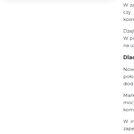
W za
czy 
kosm
Dzię
W pr
na u
Dla
Nowo
poło
diod
Mark
moca
komp
W in
zape