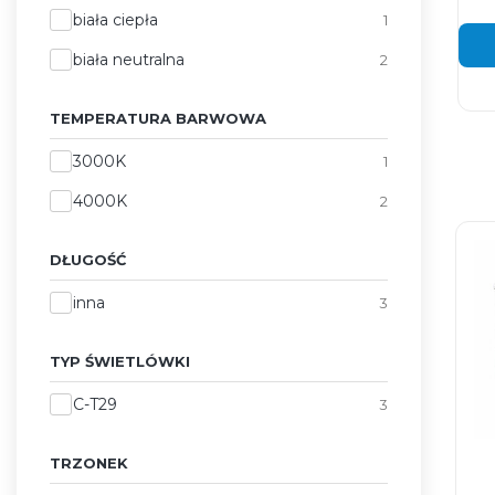
Barwa światła
biała ciepła
1
biała neutralna
2
TEMPERATURA BARWOWA
Temperatura barwowa
3000K
1
4000K
2
DŁUGOŚĆ
Długość
inna
3
TYP ŚWIETLÓWKI
Typ świetlówki
C-T29
3
TRZONEK