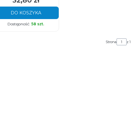
32,80 zł
DO KOSZYKA
Dostępność:
58 szt.
Strona
z 1