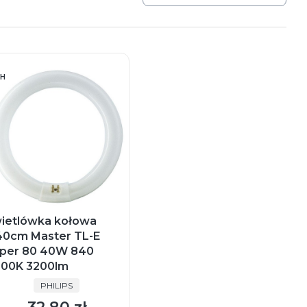
H
ietlówka kołowa
0cm Master TL-E
per 80 40W 840
00K 3200lm
PRODUCENT
PHILIPS
Cena