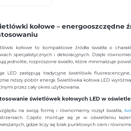
ietlówki kołowe – energooszczędne źr
stosowaniu
tlówki kołowe to kompaktowe źródła światła o charakt
wach specjalistycznych i dekoracyjnych. Dzięki równom
ują jednolite, rozproszone światło, które minimalizuje pows
je LED zastępują tradycyjne świetlówki fluorescencyjne,
znie niższy pobór energii. Świetlówka kołowa LED wyróżnia 
tlnymi przez cały okres użytkowania.
tosowanie świetlówek kołowych LED w oświetl
zględu na swoją formę i równomierny rozsył światła,
św
strzeniach. Często montuje się je w oświetleniu łaz
ieszanych, gdzie liczy się brak punktowych cieni i równomi