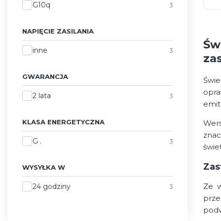
Trzonek
G10q
3
NAPIĘCIE ZASILANIA
Św
Napięcie zasilania
inne
3
za
GWARANCJA
Świe
opra
Gwarancja
2 lata
3
emit
KLASA ENERGETYCZNA
Wers
znac
Klasa energetyczna
G .
3
świe
Zas
WYSYŁKA W
Wysyłka w
Ze w
24 godziny
3
prze
podw