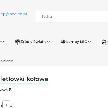
lep@neoled.pl
D
Źródła światła
Lampy LED
i kołowe
ietlówki kołowe
ukty:
3
ta produktów
na
z 1