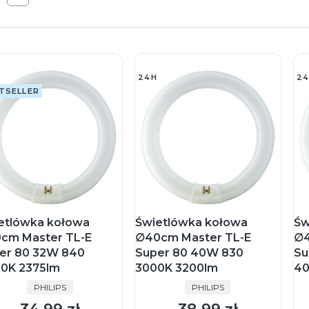
24H
24
TSELLER
etlówka kołowa
Świetlówka kołowa
Św
cm Master TL-E
∅40cm Master TL-E
∅4
er 80 32W 840
Super 80 40W 830
Su
0K 2375lm
3000K 3200lm
40
PRODUCENT
PRODUCENT
PHILIPS
PHILIPS
Cena
Cena