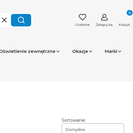
Produk
Wyczyść
Szukaj
Ulubione
Zaloguj się
Koszyk
Oświetlenie zewnętrzne
Okazje
Marki
Sortowanie:
Domyślne