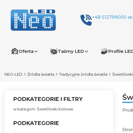
+48 512799000
sk
Oferta
Taśmy LED
Profile LE
NEO-LED
Źródła światła
Tradycyjne źródła światła
Świetlówk
Św
PODKATEGORIE I FILTRY
w kategorii: Świetlówki kołowe
Prod
Lis
PODKATEGORIE
Stro