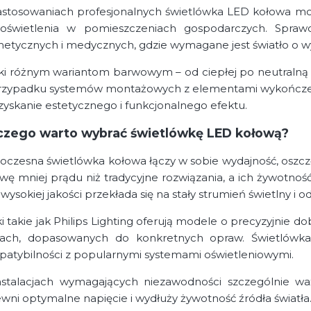
stosowaniach profesjonalnych świetlówka LED kołowa mo
oświetlenia w pomieszczeniach gospodarczych. Spraw
etycznych i medycznych, gdzie wymagane jest światło o w
ki różnym wariantom barwowym – od ciepłej po neutralną 
zypadku systemów montażowych z elementami wykończe
zyskanie estetycznego i funkcjonalnego efektu.
czego warto wybrać świetlówkę LED kołową?
czesna świetlówka kołowa łączy w sobie wydajność, oszczę
wę mniej prądu niż tradycyjne rozwiązania, a ich żywotnoś
 wysokiej jakości przekłada się na stały strumień świetlny i
i takie jak Philips Lighting oferują modele o precyzyjnie 
ch, dopasowanych do konkretnych opraw. Świetlówka k
atybilności z popularnymi systemami oświetleniowymi.
stalacjach wymagających niezawodności szczególnie w
wni optymalne napięcie i wydłuży żywotność źródła światła