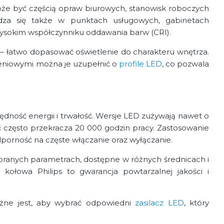
że być częścią opraw biurowych, stanowisk roboczych
dza się także w punktach usługowych, gabinetach
ysokim współczynniku oddawania barw (CRI).
– łatwo dopasować oświetlenie do charakteru wnętrza.
niowymi można je uzupełnić o
profile LED
, co pozwala
dność energii i trwałość. Wersje LED zużywają nawet o
ć często przekracza 20 000 godzin pracy. Zastosowanie
 odporność na częste włączanie oraz wyłączanie.
dobranych parametrach, dostępne w różnych średnicach i
ołowa Philips to gwarancja powtarzalnej jakości i
ażne jest, aby wybrać odpowiedni
zasilacz LED
, który
.