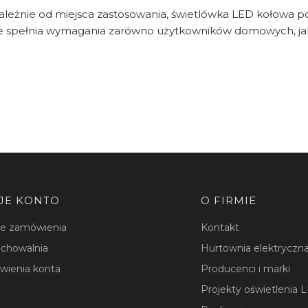
ależnie od miejsca zastosowania, świetlówka LED kołowa p
e spełnia wymagania zarówno użytkowników domowych, jak 
JE KONTO
O FIRMIE
je zamówienia
Kontakt
chowalnia
Hurtownia elektryczna
wienia konta
Producenci i marki
Projekty oświetlenia 