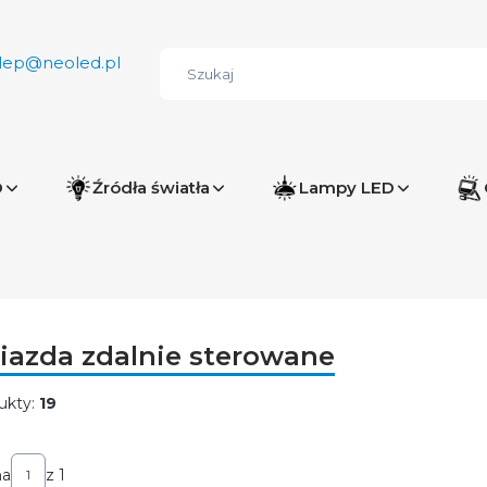
lep@neoled.pl
D
Źródła światła
Lampy LED
iazda zdalnie sterowane
ukty:
19
ta produktów
na
z 1