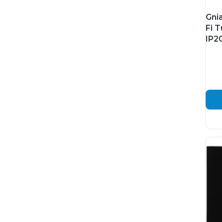
Gni
Fi 
IP2