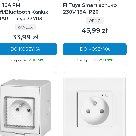
 16A PM
Fi Tuya Smart schuko
fi/Bluetooth Kanlux
230V 16A IP20
ART Tuya 33703
PRODUCENT
ORNO
PRODUCENT
KANLUX
45,99 zł
Cena
33,99 zł
Cena
DO KOSZYKA
DO KOSZYKA
Dostępność:
200 szt.
Dostępność:
299 szt.