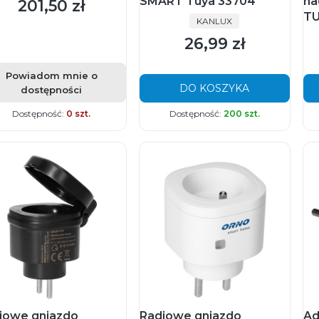
SMART Tuya 33704
na
201,50 zł
Cena
TU
PRODUCENT
KANLUX
26,99 zł
Cena
Powiadom mnie o
DO KOSZYKA
dostępności
Dostępność:
0 szt.
Dostępność:
200 szt.
iowe gniazdo
Radiowe gniazdo
Ad