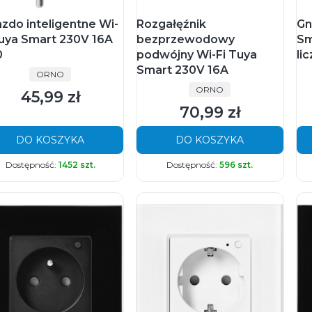
azdo inteligentne Wi-
Rozgałęźnik
Gn
Tuya Smart 230V 16A
bezprzewodowy
Sm
0
podwójny Wi-Fi Tuya
li
Smart 230V 16A
PRODUCENT
ORNO
PRODUCENT
ORNO
45,99 zł
Cena
70,99 zł
Cena
DO KOSZYKA
DO KOSZYKA
Dostępność:
1452 szt.
Dostępność:
596 szt.