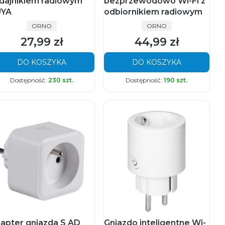
dajnikiem radiowym
bezprzewodowo Wi-Fi z
YA
odbiornikiem radiowym
PRODUCENT
PRODUCENT
ORNO
ORNO
27,99 zł
44,99 zł
Cena
Cena
DO KOSZYKA
DO KOSZYKA
Dostępność:
230 szt.
Dostępność:
190 szt.
apter gniazda S AD
Gniazdo inteligentne Wi-