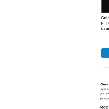
Gni
Fi 
cza
Gnia
syste
gnia
maksy
Rod