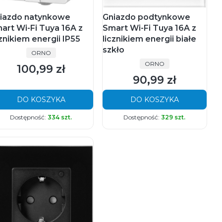
iazdo natynkowe
Gniazdo podtynkowe
art Wi-Fi Tuya 16A z
Smart Wi-Fi Tuya 16A z
cznikiem energii IP55
licznikiem energii białe
szkło
PRODUCENT
ORNO
PRODUCENT
ORNO
100,99 zł
Cena
90,99 zł
Cena
DO KOSZYKA
DO KOSZYKA
Dostępność:
334 szt.
Dostępność:
329 szt.