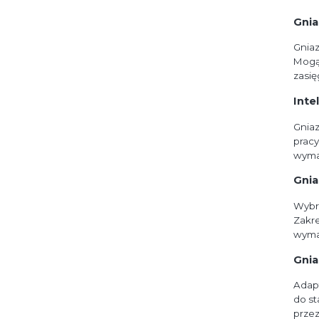
Gnia
Gniaz
Mogą 
zasię
Inte
Gniaz
pracy
wymag
Gnia
Wybra
Zakre
wymag
Gni
Adap
do st
przez