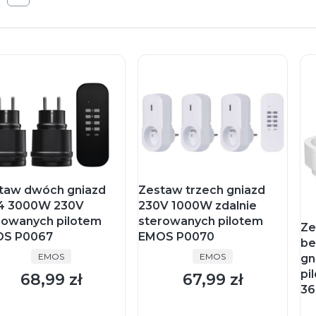
taw dwóch gniazd
Zestaw trzech gniazd
4 3000W 230V
230V 1000W zdalnie
rowanych pilotem
sterowanych pilotem
Ze
S P0067
EMOS P0070
be
PRODUCENT
PRODUCENT
EMOS
EMOS
gn
pi
68,99 zł
67,99 zł
Cena
Cena
36