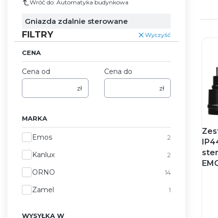
Wróć do: Automatyka budynkowa
Gniazda zdalnie sterowane
FILTRY
Wyczyść
CENA
Cena od
Cena do
zł
zł
MARKA
Zes
Marka
Emos
2
IP4
ste
Kanlux
2
EMO
ORNO
14
Zamel
1
WYSYŁKA W