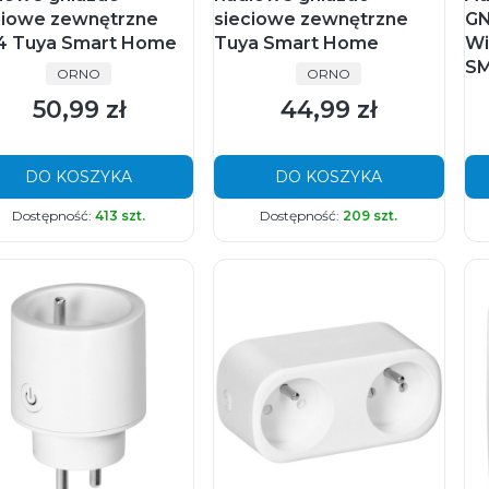
ciowe zewnętrzne
sieciowe zewnętrzne
GN
4 Tuya Smart Home
Tuya Smart Home
Wi
SM
PRODUCENT
PRODUCENT
ORNO
ORNO
50,99 zł
44,99 zł
Cena
Cena
DO KOSZYKA
DO KOSZYKA
Dostępność:
413 szt.
Dostępność:
209 szt.