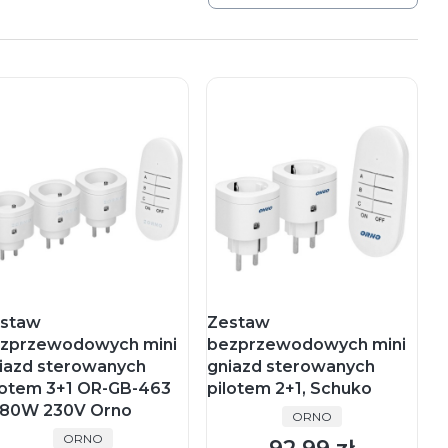
staw
Zestaw
zprzewodowych mini
bezprzewodowych mini
iazd sterowanych
gniazd sterowanych
lotem 3+1 OR-GB-463
pilotem 2+1, Schuko
80W 230V Orno
PRODUCENT
ORNO
PRODUCENT
ORNO
Cena