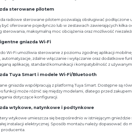
zda sterowane pilotem
da radiowe sterowane pilotem pozwalają obsługiwać podłączone urzą
być oferowane pojedynczo lub w zestawach zawierających kilka od
g sterowania, maksymalną moc obciążenia oraz możliwość niezależ
ligentne gniazda Wi-Fi
do Wi-Fi umożliwia sterowanie z poziomu zgodnej aplikacji mobil
, automatyzacje, zdalne włączanie i wyłączanie oraz dodatkowe f
aną aplikację, standard komunikacji i kompatybilność z używany
zda Tuya Smart i modele Wi-Fi/Bluetooth
ne gniazda współpracują z platformą Tuya Smart. Dostępne są równ
s funkcji może różnić się między modelami, dlatego przed zakupem
ania dotyczące konfiguracji.
azda wtykowe, natynkowe i podtynkowe
tery wtykowe umieszcza się bezpośrednio w istniejącym gnieździ
ałej instalacji elektrycznej. Sposób montażu należy dopasować do m
 producenta.