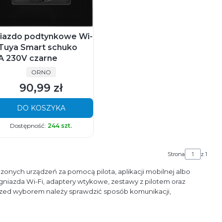
iazdo podtynkowe Wi-
 Tuya Smart schuko
A 230V czarne
PRODUCENT
ORNO
90,99 zł
Cena
DO KOSZYKA
Dostępność:
244 szt.
Strona
z 1
zonych urządzeń za pomocą pilota, aplikacji mobilnej albo
gniazda Wi-Fi, adaptery wtykowe, zestawy z pilotem oraz
ed wyborem należy sprawdzić sposób komunikacji,