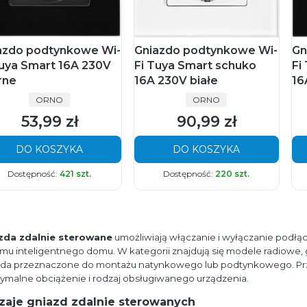
azdo podtynkowe Wi-
Gniazdo podtynkowe Wi-
Gn
Tuya Smart 16A 230V
Fi Tuya Smart schuko
Fi
rne
16A 230V białe
16
PRODUCENT
PRODUCENT
ORNO
ORNO
53,99 zł
90,99 zł
Cena
Cena
DO KOSZYKA
DO KOSZYKA
Dostępność:
421 szt.
Dostępność:
220 szt.
zda zdalnie sterowane
umożliwiają włączanie i wyłączanie podłąc
mu inteligentnego domu. W kategorii znajdują się modele radiowe, 
zda przeznaczone do montażu natynkowego lub podtynkowego. Prz
malne obciążenie i rodzaj obsługiwanego urządzenia.
zaje gniazd zdalnie sterowanych