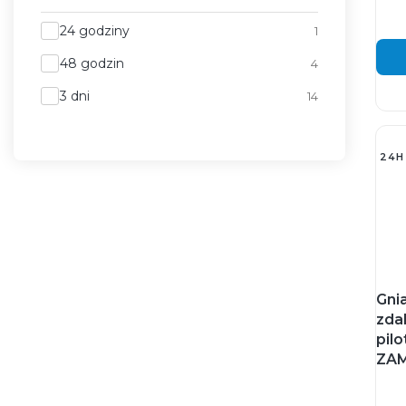
Wysyłka w
24 godziny
1
48 godzin
4
3 dni
14
24H
Gni
zda
pil
ZA