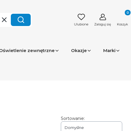
Produk
Wyczyść
Szukaj
Ulubione
Zaloguj się
Koszyk
Oświetlenie zewnętrzne
Okazje
Marki
Sortowanie:
Domyślne