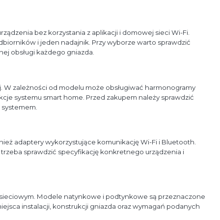
dzenia bez korzystania z aplikacji i domowej sieci Wi-Fi.
biorników i jeden nadajnik. Przy wyborze warto sprawdzić
nej obsługi każdego gniazda.
nej. W zależności od modelu może obsługiwać harmonogramy
unkcje systemu smart home. Przed zakupem należy sprawdzić
m systemem.
ież adaptery wykorzystujące komunikację Wi-Fi i Bluetooth.
 trzeba sprawdzić specyfikację konkretnego urządzenia i
e sieciowym. Modele natynkowe i podtynkowe są przeznaczone
iejsca instalacji, konstrukcji gniazda oraz wymagań podanych