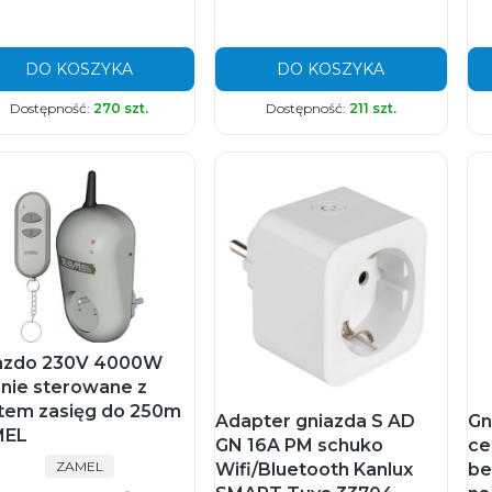
DO KOSZYKA
DO KOSZYKA
Dostępność:
270 szt.
Dostępność:
211 szt.
azdo 230V 4000W
lnie sterowane z
otem zasięg do 250m
Adapter gniazda S AD
Gn
MEL
GN 16A PM schuko
ce
PRODUCENT
ZAMEL
Wifi/Bluetooth Kanlux
be