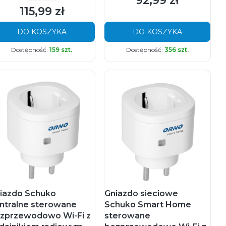
92,99 zł
115,99 zł
Cena
DO KOSZYKA
DO KOSZYKA
Dostępność:
159 szt.
Dostępność:
356 szt.
iazdo Schuko
Gniazdo sieciowe
ntralne sterowane
Schuko Smart Home
zprzewodowo Wi-Fi z
sterowane