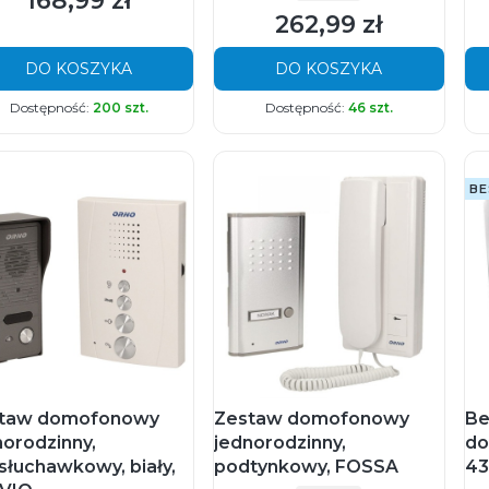
168,99 zł
262,99 zł
Cena
DO KOSZYKA
DO KOSZYKA
Dostępność:
200 szt.
Dostępność:
46 szt.
BE
taw domofonowy
Zestaw domofonowy
Be
norodzinny,
jednorodzinny,
do
słuchawkowy, biały,
podtynkowy, FOSSA
43