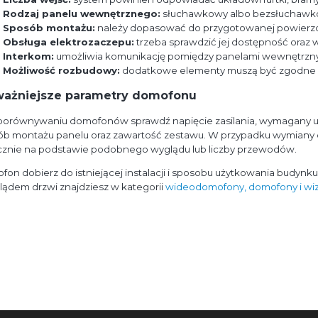
Rodzaj panelu wewnętrznego:
słuchawkowy albo bezsłuchawk
Sposób montażu:
należy dopasować do przygotowanej powierzchni
Obsługa elektrozaczepu:
trzeba sprawdzić jej dostępność oraz 
Interkom:
umożliwia komunikację pomiędzy panelami wewnętrznymi,
Możliwość rozbudowy:
dodatkowe elementy muszą być zgodne z
ważniejsze parametry domofonu
 porównywaniu domofonów sprawdź napięcie zasilania, wymagany u
ób montażu panelu oraz zawartość zestawu. W przypadku wymiany 
cznie na podstawie podobnego wyglądu lub liczby przewodów.
on dobierz do istniejącej instalacji i sposobu użytkowania budynk
ądem drzwi znajdziesz w kategorii
wideodomofony, domofony i wiz