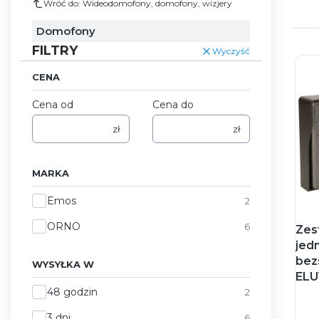
Wróć do: Wideodomofony, domofony, wizjery
Domofony
FILTRY
Wyczyść
CENA
Cena od
Cena do
zł
zł
MARKA
Marka
Emos
2
ORNO
6
Zes
jed
bez
WYSYŁKA W
ELU
Wysyłka w
48 godzin
2
3 dni
6