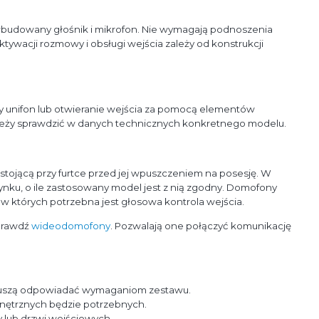
udowany głośnik i mikrofon. Nie wymagają podnoszenia
ywacji rozmowy i obsługi wejścia zależy od konstrukcji
 unifon lub otwieranie wejścia za pomocą elementów
ależy sprawdzić w danych technicznych konkretnego modelu.
ojącą przy furtce przed jej wpuszczeniem na posesję. W
nku, o ile zastosowany model jest z nią zgodny. Domofony
 których potrzebna jest głosowa kontrola wejścia.
sprawdź
wideodomofony
. Pozwalają one połączyć komunikację
muszą odpowiadać wymaganiom zestawu.
ewnętrznych będzie potrzebnych.
 lub drzwi wejściowych.