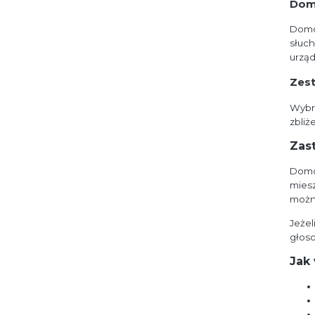
Dom
Domo
słuch
urząd
Zes
Wybr
zbliż
Zas
Domof
miesz
można
Jeżel
głos
Jak