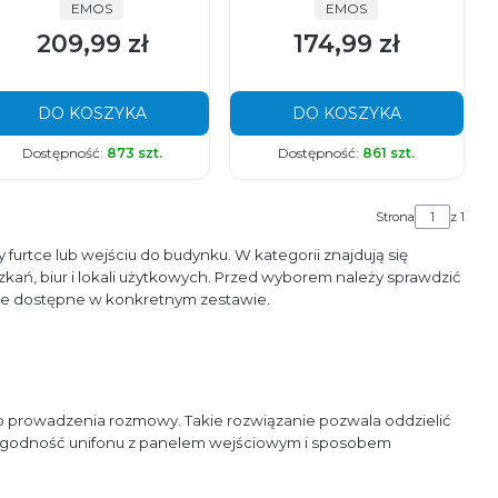
PRODUCENT
PRODUCENT
EMOS
EMOS
209,99 zł
174,99 zł
Cena
Cena
DO KOSZYKA
DO KOSZYKA
Dostępność:
873 szt.
Dostępność:
861 szt.
Strona
z 1
furtce lub wejściu do budynku. W kategorii znajdują się
ń, biur i lokali użytkowych. Przed wyborem należy sprawdzić
kcje dostępne w konkretnym zestawie.
prowadzenia rozmowy. Takie rozwiązanie pozwala oddzielić
zgodność unifonu z panelem wejściowym i sposobem