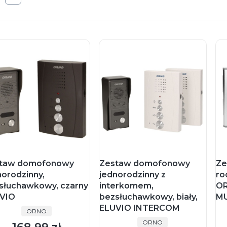
taw domofonowy
Zestaw domofonowy
Ze
norodzinny,
jednorodzinny z
ro
słuchawkowy, czarny
interkomem,
OR
VIO
bezsłuchawkowy, biały,
MU
ELUVIO INTERCOM
PRODUCENT
ORNO
PRODUCENT
ORNO
Cena