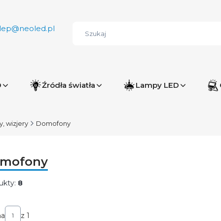
lep@neoled.pl
D
Źródła światła
Lampy LED
 wizjery
Domofony
mofony
ukty:
8
ta produktów
na
z 1