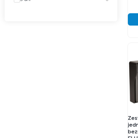
Zes
jed
bez