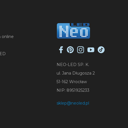
 online
LED
NEO-LED SP. K.
ul. Jana Długosza 2
51-162 Wrocław
NIP: 8951925233
sklep@neoled.pl