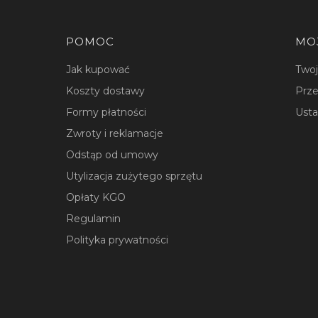
Linki w stopce
POMOC
MO
Jak kupować
Two
Koszty dostawy
Prze
Formy płatności
Usta
Zwroty i reklamacje
Odstąp od umowy
Utylizacja zużytego sprzętu
Opłaty KGO
Regulamin
Polityka prywatności