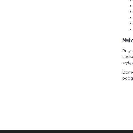
Naj
Przy
spos
wyłą
Domof
podgl