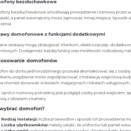
ofony bezsłuchawkowe
fony bezsłuchawkowe umożliwiają prowadzenie rozmowy przez wb
awki, a panel wewnętrzny może zajmować mniej miejsca. Sposób akt
zenia.
tawy domofonowe z funkcjami dodatkowymi
ane zestawy mogą obsługiwać interkom, elektrozaczep, dodatkowy
eniowych. Dostępność każdej funkcji oraz możliwość rozbudowy n
tosowanie domofonów
on do domu jednorodzinnego pozwala skontaktować się z osobą st
kaniu urządzenie może współpracować z instalacją wejściową budy
 również stosować w biurach, magazynach i lokalach usługowych, w
i oprócz rozmowy potrzebny jest podgląd osoby przed wejściem, 
ową z obrazem z kamery.
 wybrać domofon?
Rodzaj instalacji:
liczba przewodów i sposób ich prowadzenia 
Liczba użytkowników:
należy ustalić, ile unifonów lub paneli w
Liczba wejść:
system powinien odpowiadać układowi furtki, bramy