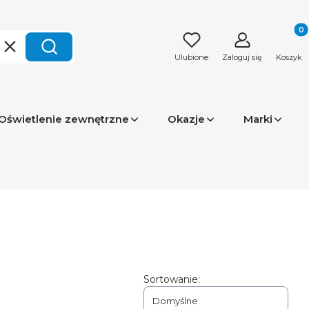
Produk
Wyczyść
Szukaj
Ulubione
Zaloguj się
Koszyk
Oświetlenie zewnętrzne
Okazje
Marki
Sortowanie:
Domyślne