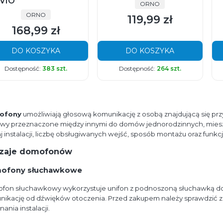
VIO
PRODUCENT
ORNO
PRODUCENT
ORNO
119,99 zł
Cena
168,99 zł
Cena
DO KOSZYKA
DO KOSZYKA
Dostępność:
383 szt.
Dostępność:
264 szt.
ofony
umożliwiają głosową komunikację z osobą znajdującą się przy 
wy przeznaczone między innymi do domów jednorodzinnych, mieszka
j instalacji, liczbę obsługiwanych wejść, sposób montażu oraz fun
zaje domofonów
ofony słuchawkowe
fon słuchawkowy wykorzystuje unifon z podnoszoną słuchawką do 
nikację od dźwięków otoczenia. Przed zakupem należy sprawdzić 
ania instalacji.