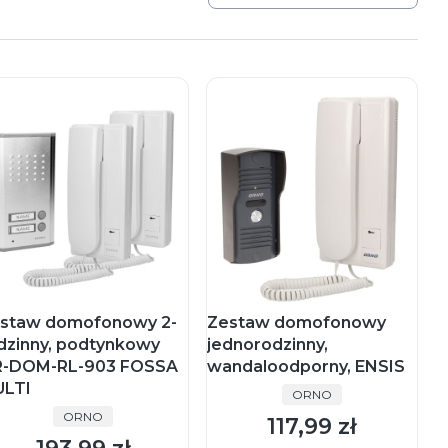
staw domofonowy 2-
Zestaw domofonowy
dzinny, podtynkowy
jednorodzinny,
-DOM-RL-903 FOSSA
wandaloodporny, ENSIS
LTI
PRODUCENT
ORNO
PRODUCENT
ORNO
117,99 zł
Cena
Cena