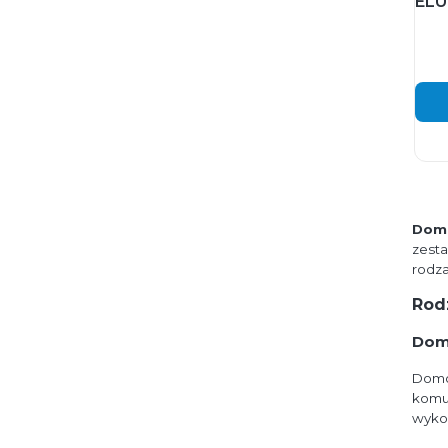
ELU
Dom
zesta
rodza
Rod
Dom
Domo
komu
wykon