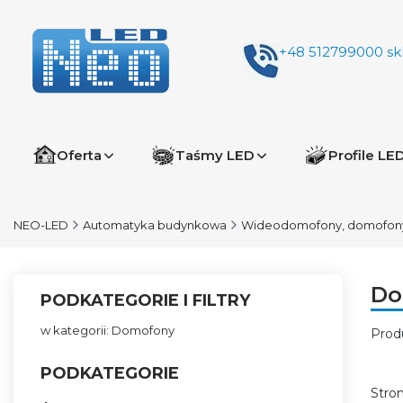
+48 512799000
sk
Oferta
Taśmy LED
Profile LE
NEO-LED
Automatyka budynkowa
Wideodomofony, domofony,
Do
PODKATEGORIE I FILTRY
w kategorii: Domofony
Prod
Lis
PODKATEGORIE
Stro