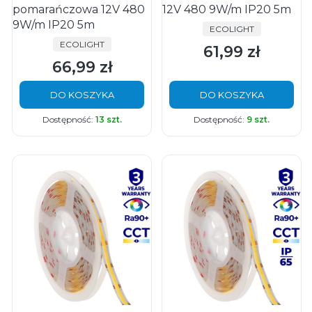
pomarańczowa 12V 480
12V 480 9W/m IP20 5m
9W/m IP20 5m
PRODUCENT
ECOLIGHT
PRODUCENT
ECOLIGHT
61,99 zł
Cena
66,99 zł
Cena
DO KOSZYKA
DO KOSZYKA
Dostępność:
13 szt.
Dostępność:
9 szt.