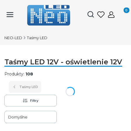
Produk
Otwórz wyszukiwark
NEO-LED
Taśmy LED
Taśmy LED 12V - oświetlenie 12V
Produkty:
108
Taśmy LED
Filtry
Lista produktów
Domyślne