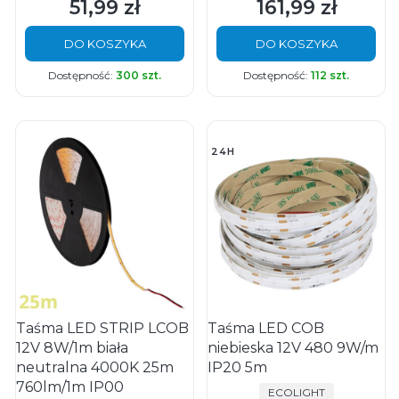
51,99 zł
161,99 zł
Cena
Cena
DO KOSZYKA
DO KOSZYKA
Dostępność:
300 szt.
Dostępność:
112 szt.
24H
Taśma LED STRIP LCOB
Taśma LED COB
12V 8W/1m biała
niebieska 12V 480 9W/m
neutralna 4000K 25m
IP20 5m
760lm/1m IP00
PRODUCENT
ECOLIGHT