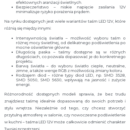
efektownych aranżacji świetlnych.
Bezpieczeństwo – niskie napięcie zasilania 12V
minimalizuje ryzyko porażenia prądem.
Na rynku dostępnych jest wiele wariantów taśm LED 12V, które
różnią się między innymi:
Intensywnością światła – możliwość wyboru taśm o
różnej mocy świetlnej, od delikatnego podświetlenia po
mocne oświetlenie główne.
Długością paska – taśmy dostępne są w różnych
długościach, co pozwala dopasować je do konkretnego
projektu.
Barwą światła – do wyboru światło ciepłe, neutralne,
zimne, a także wersje RGB z możliwością zmiany koloru.
Rodzajem diod – różne typy diod LED, np. SMD 3528,
SMD 5050, SMD 5630, wpływają na jasność i zużycie
energii.
Różnorodność dostępnych modeli sprawia, że bez trudu
znajdziesz taśmę idealnie dopasowaną do swoich potrzeb i
stylu wnętrza. Niezależnie od tego, czy chcesz stworzyć
przytulną atmosferę w salonie, czy nowoczesne podświetlenie
w kuchni – taśma LED 12V może całkowicie odmienić charakter
Twojej przestrzeni.