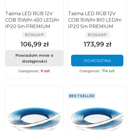
Taśma LED RGB 12V
Taśma LED RGB 12V
COB 15W/m 450 LED/m
COB 15W/m 810 LED/m
IP20 5m PREMIUM
IP20 5m PREMIUM
PRODUCENT
PRODUCENT
ECOLIGHT
ECOLIGHT
106,99 zł
173,99 zł
Cena
Cena
Powiadom mnie o
DO KOSZYKA
dostępności
Dostępność:
0 szt.
Dostępność:
714 szt.
BESTSELLER