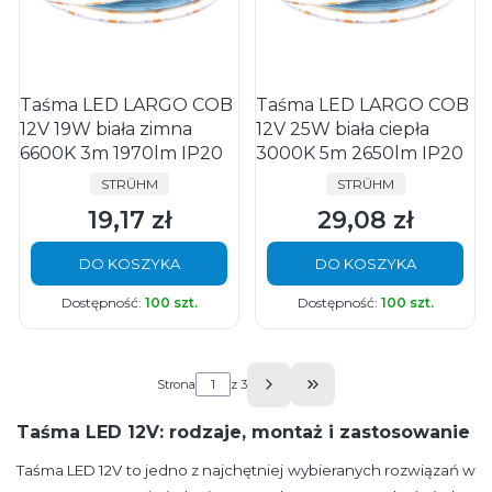
Taśma LED LARGO COB
Taśma LED LARGO COB
12V 19W biała zimna
12V 25W biała ciepła
6600K 3m 1970lm IP20
3000K 5m 2650lm IP20
PRODUCENT
PRODUCENT
STRÜHM
STRÜHM
19,17 zł
29,08 zł
Cena
Cena
DO KOSZYKA
DO KOSZYKA
Dostępność:
100 szt.
Dostępność:
100 szt.
Strona
z 3
Przejdź do ostatniej s
Taśma LED 12V: rodzaje, montaż i zastosowanie
Taśma LED 12V to jedno z najchętniej wybieranych rozwiązań w