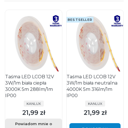
BESTSELLER
Taśma LED LCOB 12V
Taśma LED LCOB 12V
3W/1m biała ciepła
3W/1m biała neutralna
3000K 5m 288lm/1m
4000K 5m 316lm/1m
IP00
IP00
PRODUCENT
PRODUCENT
KANLUX
KANLUX
21,99 zł
21,99 zł
Cena
Cena
Powiadom mnie o