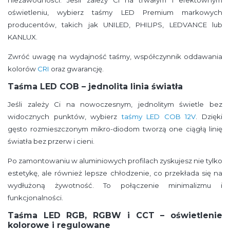
niezawodności. Jeśli zależy Ci na trwałym i efektownym
oświetleniu, wybierz taśmy LED Premium markowych
producentów, takich jak UNILED, PHILIPS, LEDVANCE lub
KANLUX.
Zwróć uwagę na wydajność taśmy, współczynnik oddawania
kolorów
CRI
oraz gwarancję.
Taśma LED COB – jednolita linia światła
Jeśli zależy Ci na nowoczesnym, jednolitym świetle bez
widocznych punktów, wybierz
taśmy LED COB 12V
. Dzięki
gęsto rozmieszczonym mikro-diodom tworzą one ciągłą linię
światła bez przerw i cieni.
Po zamontowaniu w aluminiowych profilach zyskujesz nie tylko
estetykę, ale również lepsze chłodzenie, co przekłada się na
wydłużoną żywotność. To połączenie minimalizmu i
funkcjonalności.
Taśma LED RGB, RGBW i CCT – oświetlenie
kolorowe i regulowane