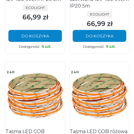
IP20 5m
PRODUCENT
ECOLIGHT
PRODUCENT
ECOLIGHT
66,99 zł
Cena
66,99 zł
Cena
DO KOSZYKA
DO KOSZYKA
Dostępność:
6 szt.
Dostępność:
9 szt.
24H
24H
Taśma LED COB
Taśma LED COB różowa