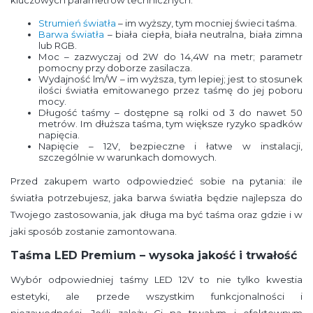
Strumień światła
– im wyższy, tym mocniej świeci taśma.
Barwa światła
– biała ciepła, biała neutralna, biała zimna
lub RGB.
Moc – zazwyczaj od 2W do 14,4W na metr; parametr
pomocny przy doborze zasilacza.
Wydajność lm/W – im wyższa, tym lepiej; jest to stosunek
ilości światła emitowanego przez taśmę do jej poboru
mocy.
Długość taśmy – dostępne są rolki od 3 do nawet 50
metrów. Im dłuższa taśma, tym większe ryzyko spadków
napięcia.
Napięcie – 12V, bezpieczne i łatwe w instalacji,
szczególnie w warunkach domowych.
Przed zakupem warto odpowiedzieć sobie na pytania: ile
światła potrzebujesz, jaka barwa światła będzie najlepsza do
Twojego zastosowania, jak długa ma być taśma oraz gdzie i w
jaki sposób zostanie zamontowana.
Taśma LED Premium – wysoka jakość i trwałość
Wybór odpowiedniej taśmy LED 12V to nie tylko kwestia
estetyki, ale przede wszystkim funkcjonalności i