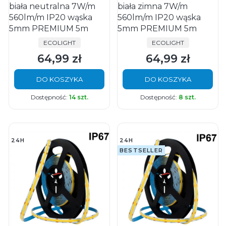
biała neutralna 7W/m
biała zimna 7W/m
560lm/m IP20 wąska
560lm/m IP20 wąska
5mm PREMIUM 5m
5mm PREMIUM 5m
PRODUCENT
PRODUCENT
ECOLIGHT
ECOLIGHT
64,99 zł
64,99 zł
Cena
Cena
DO KOSZYKA
DO KOSZYKA
Dostępność:
14 szt.
Dostępność:
8 szt.
24H
24H
BESTSELLER