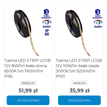
Taśma LED STRIP LCOB
Taśma LED STRIP LCOB
12V 8W/1m biała zimna
12V 10W/1m biała ciepła
6500K 5m 760lm/1m
3000K 5m 920lm/1m
IP65
IP00
PRODUCENT
PRODUCENT
KANLUX
KANLUX
51,99 zł
35,99 zł
Cena
Cena
DO KOSZYKA
DO KOSZYKA