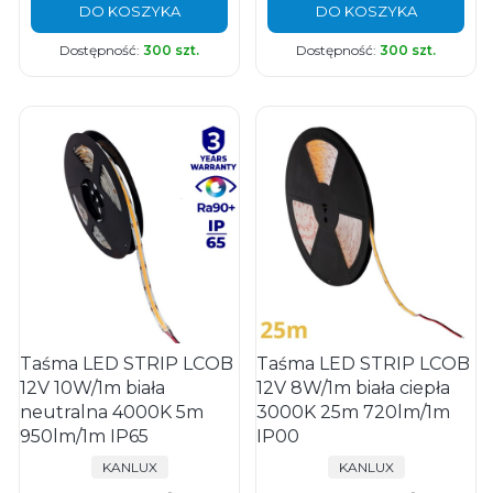
DO KOSZYKA
DO KOSZYKA
Dostępność:
300 szt.
Dostępność:
300 szt.
Taśma LED STRIP LCOB
Taśma LED STRIP LCOB
12V 10W/1m biała
12V 8W/1m biała ciepła
neutralna 4000K 5m
3000K 25m 720lm/1m
950lm/1m IP65
IP00
PRODUCENT
PRODUCENT
KANLUX
KANLUX