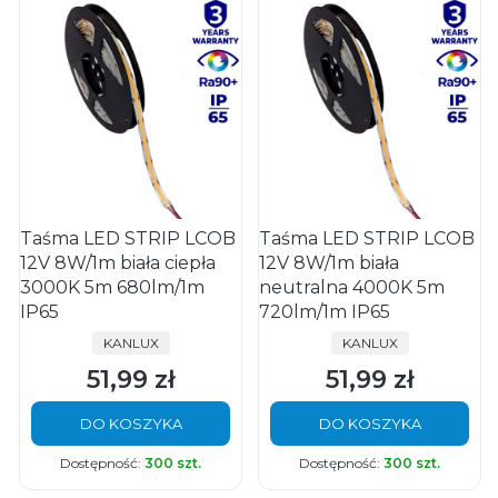
Taśma LED STRIP LCOB
Taśma LED STRIP LCOB
12V 8W/1m biała ciepła
12V 8W/1m biała
3000K 5m 680lm/1m
neutralna 4000K 5m
IP65
720lm/1m IP65
PRODUCENT
PRODUCENT
KANLUX
KANLUX
51,99 zł
51,99 zł
Cena
Cena
DO KOSZYKA
DO KOSZYKA
Dostępność:
300 szt.
Dostępność:
300 szt.