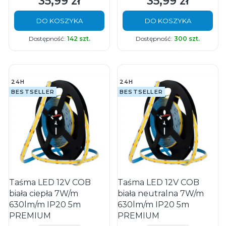
35,99 zł
35,99 zł
Cena
Cena
DO KOSZYKA
DO KOSZYKA
Dostępność:
142 szt.
Dostępność:
300 szt.
24H
24H
BESTSELLER
BESTSELLER
Taśma LED 12V COB
Taśma LED 12V COB
biała ciepła 7W/m
biała neutralna 7W/m
630lm/m IP20 5m
630lm/m IP20 5m
PREMIUM
PREMIUM