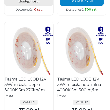
DO KOSZYKA
dostępności
Dostępność:
0 szt.
Dostępność:
300 szt.
Taśma LED LCOB 12V
Taśma LED LCOB 12V
3W/1m biała ciepła
3W/1m biała neutralna
3000K 5m 276lm/1m
4000K 5m 300lm/1m
IP65
IP65
PRODUCENT
PRODUCENT
KANLUX
KANLUX