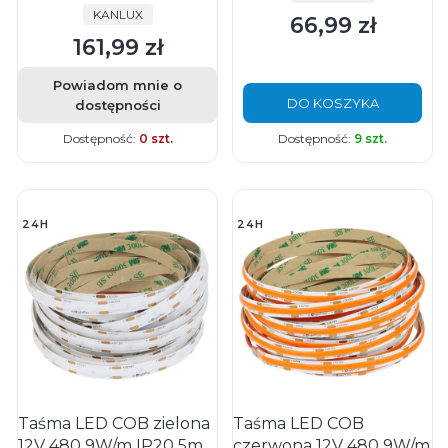
PRODUCENT
KANLUX
66,99 zł
Cena
161,99 zł
Cena
Powiadom mnie o
DO KOSZYKA
dostępności
Dostępność:
0 szt.
Dostępność:
9 szt.
24H
24H
Taśma LED COB zielona
Taśma LED COB
12V 480 9W/m IP20 5m
czerwona 12V 480 9W/m