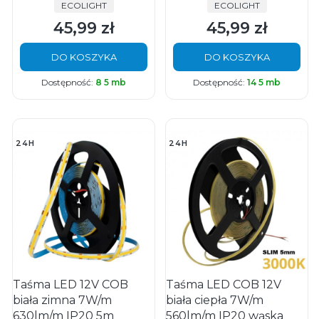
PRODUCENT
PRODUCENT
ECOLIGHT
ECOLIGHT
45,99 zł
45,99 zł
Cena
Cena
DO KOSZYKA
DO KOSZYKA
Dostępność:
8 5 mb
Dostępność:
14 5 mb
24H
24H
Taśma LED 12V COB
Taśma LED COB 12V
biała zimna 7W/m
biała ciepła 7W/m
630lm/m IP20 5m
560lm/m IP20 wąska