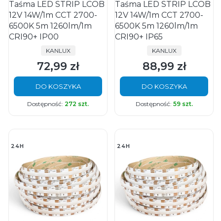
Taśma LED STRIP LCOB
Taśma LED STRIP LCOB
12V 14W/1m CCT 2700-
12V 14W/1m CCT 2700-
6500K 5m 1260lm/1m
6500K 5m 1260lm/1m
CRI90+ IP00
CRI90+ IP65
PRODUCENT
PRODUCENT
KANLUX
KANLUX
72,99 zł
88,99 zł
Cena
Cena
DO KOSZYKA
DO KOSZYKA
Dostępność:
272 szt.
Dostępność:
59 szt.
24H
24H