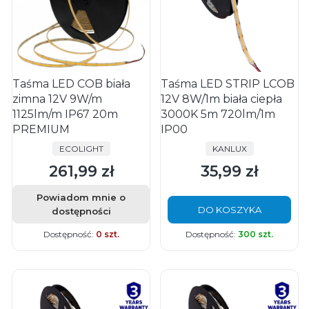
Taśma LED COB biała
Taśma LED STRIP LCOB
zimna 12V 9W/m
12V 8W/1m biała ciepła
1125lm/m IP67 20m
3000K 5m 720lm/1m
PREMIUM
IP00
PRODUCENT
PRODUCENT
ECOLIGHT
KANLUX
261,99 zł
35,99 zł
Cena
Cena
Powiadom mnie o
DO KOSZYKA
dostępności
Dostępność:
0 szt.
Dostępność:
300 szt.