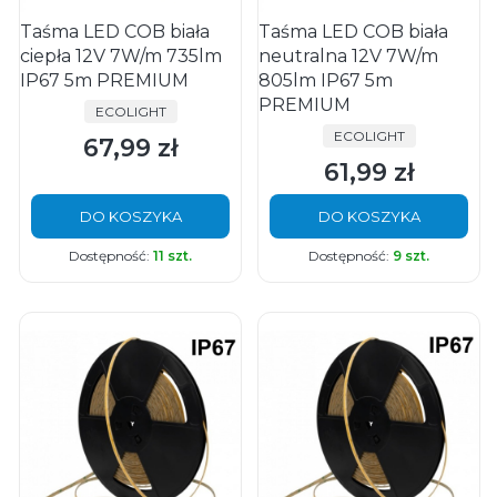
Taśma LED COB biała
Taśma LED COB biała
ciepła 12V 7W/m 735lm
neutralna 12V 7W/m
IP67 5m PREMIUM
805lm IP67 5m
PREMIUM
PRODUCENT
ECOLIGHT
PRODUCENT
ECOLIGHT
67,99 zł
Cena
61,99 zł
Cena
DO KOSZYKA
DO KOSZYKA
Dostępność:
11 szt.
Dostępność:
9 szt.