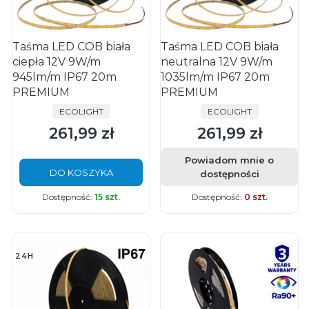
Taśma LED COB biała
Taśma LED COB biała
ciepła 12V 9W/m
neutralna 12V 9W/m
945lm/m IP67 20m
1035lm/m IP67 20m
PREMIUM
PREMIUM
PRODUCENT
PRODUCENT
ECOLIGHT
ECOLIGHT
261,99 zł
261,99 zł
Cena
Cena
Powiadom mnie o
DO KOSZYKA
dostępności
Dostępność:
15 szt.
Dostępność:
0 szt.
24H