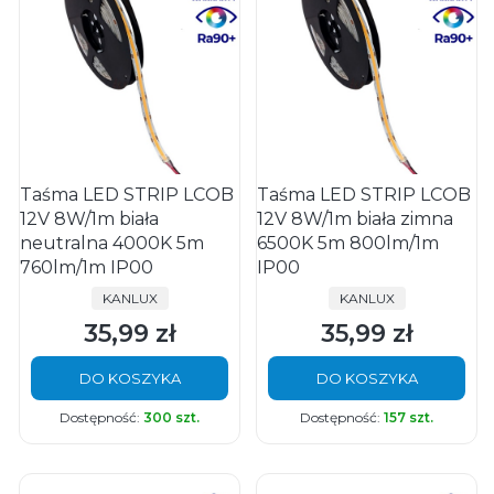
Taśma LED STRIP LCOB
Taśma LED STRIP LCOB
12V 8W/1m biała
12V 8W/1m biała zimna
neutralna 4000K 5m
6500K 5m 800lm/1m
760lm/1m IP00
IP00
PRODUCENT
PRODUCENT
KANLUX
KANLUX
35,99 zł
35,99 zł
Cena
Cena
DO KOSZYKA
DO KOSZYKA
Dostępność:
300 szt.
Dostępność:
157 szt.