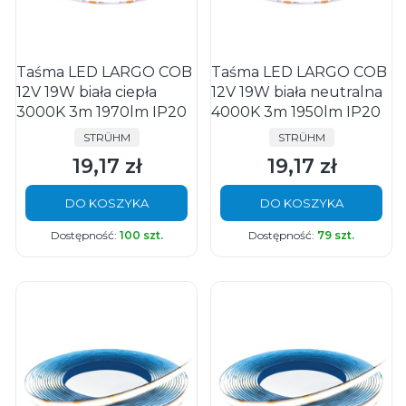
Taśma LED LARGO COB
Taśma LED LARGO COB
12V 19W biała ciepła
12V 19W biała neutralna
3000K 3m 1970lm IP20
4000K 3m 1950lm IP20
PRODUCENT
PRODUCENT
STRÜHM
STRÜHM
19,17 zł
19,17 zł
Cena
Cena
DO KOSZYKA
DO KOSZYKA
Dostępność:
100 szt.
Dostępność:
79 szt.