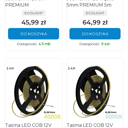
PREMIUM
5mm PREMIUM 5m
PRODUCENT
PRODUCENT
ECOLIGHT
ECOLIGHT
45,99 zł
64,99 zł
Cena
Cena
DO KOSZYKA
DO KOSZYKA
Dostępność:
4 5 mb
Dostępność:
9 szt.
24H
24H
Taśma LED COB 12V
Taśma LED COB 12V