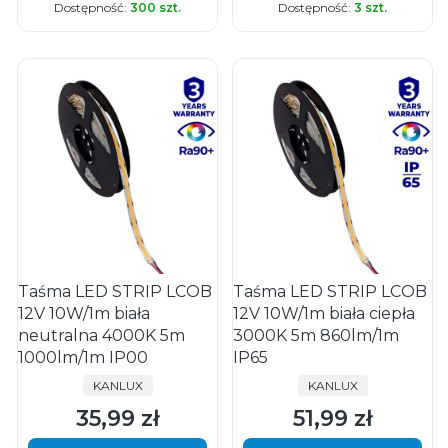
Dostępność:
300 szt.
Dostępność:
3 szt.
Taśma LED STRIP LCOB
Taśma LED STRIP LCOB
12V 10W/1m biała
12V 10W/1m biała ciepła
neutralna 4000K 5m
3000K 5m 860lm/1m
1000lm/1m IP00
IP65
PRODUCENT
PRODUCENT
KANLUX
KANLUX
35,99 zł
51,99 zł
Cena
Cena