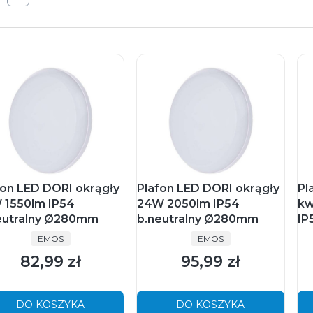
fon LED DORI okrągły
Plafon LED DORI okrągły
Pl
 1550lm IP54
24W 2050lm IP54
kw
eutralny Ø280mm
b.neutralny Ø280mm
IP
PRODUCENT
PRODUCENT
EMOS
EMOS
82,99 zł
95,99 zł
Cena
Cena
DO KOSZYKA
DO KOSZYKA