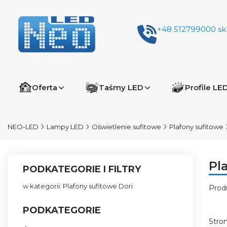
+48 512799000
sk
Oferta
Taśmy LED
Profile LE
NEO-LED
Lampy LED
Oświetlenie sufitowe
Plafony sufitowe
Pl
PODKATEGORIE I FILTRY
w kategorii: Plafony sufitowe Dori
Prod
Lis
PODKATEGORIE
Stro