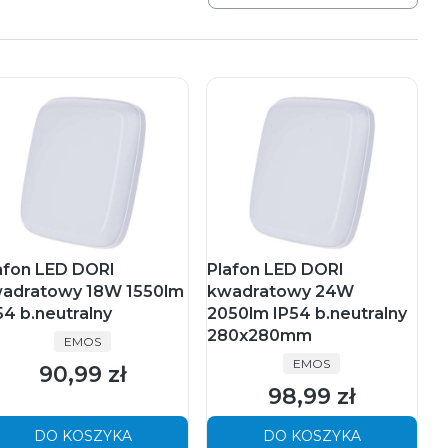
afon LED DORI
Plafon LED DORI
adratowy 18W 1550lm
kwadratowy 24W
54 b.neutralny
2050lm IP54 b.neutralny
280x280mm
PRODUCENT
EMOS
PRODUCENT
EMOS
90,99 zł
Cena
98,99 zł
Cena
DO KOSZYKA
DO KOSZYKA