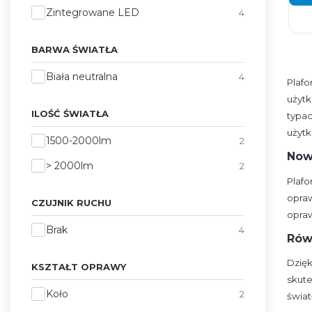
Źródła światła
Zintegrowane LED
4
BARWA ŚWIATŁA
Barwa światła
Biała neutralna
4
Plaf
użytk
ILOŚĆ ŚWIATŁA
typa
użyt
Ilość światła
1500-2000lm
2
Now
> 2000lm
2
Plaf
opra
CZUJNIK RUCHU
opraw
Czujnik ruchu
Brak
4
Rów
Dzię
KSZTAŁT OPRAWY
skut
Kształt oprawy
Koło
2
świat