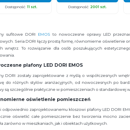
Dostępność:
11 szt.
Dostępność:
2001 szt.
ony sufitowe DORI
EMOS
to nowoczesne oprawy LED przeznac
owych. Seria DORI łączy prostą formę, równomierne oświetlenie or
ch wnętrz. To rozwiązanie dla osób poszukujących estetyczneg
kowania.
oczesne plafony LED DORI EMOS
ony DORI zostały zaprojektowane z myślą o współczesnych wnętr
wę do różnych stylów aranżacyjnych, od nowoczesnych po bardzie
y są szczególnie praktyczne w pomieszczeniach o standardowej w
nomierne oświetlenie pomieszczeń
ki odpowiednio zaprojektowanemu kloszowi plafony LED DORI EMO
ecznie oświetlić całe pomieszczenie bez tworzenia mocno zacie
ła zarówno w mieszkaniach, jak i obiektach użytkowych.