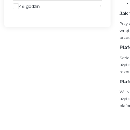
Wysyłka w
48 godzin
4
Jak
Przy
wnęt
przes
Pla
Seri
użyt
rozbu
Pla
W Ne
użyt
plaf