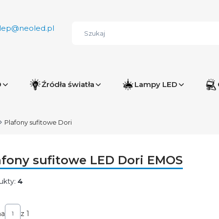
lep@neoled.pl
D
Źródła światła
Lampy LED
Plafony sufitowe Dori
afony sufitowe LED Dori EMOS
ukty:
4
ta produktów
na
z 1