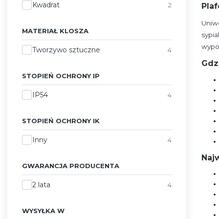
Kwadrat
2
Plaf
Uniwe
MATERIAŁ KLOSZA
sypi
wypo
Materiał klosza
Tworzywo sztuczne
4
Gdz
STOPIEŃ OCHRONY IP
Stopień ochrony IP
IP54
4
STOPIEŃ OCHRONY IK
Stopień ochrony IK
Inny
4
Naj
GWARANCJA PRODUCENTA
Gwarancja producenta
2 lata
4
WYSYŁKA W