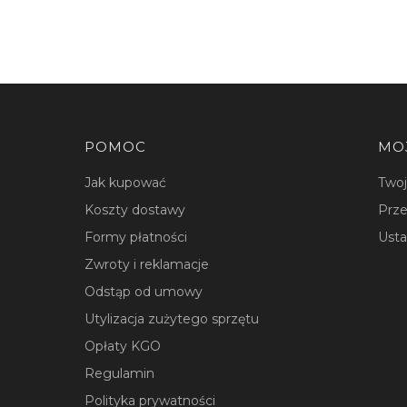
Linki w stopce
POMOC
MO
Jak kupować
Two
Koszty dostawy
Prze
Formy płatności
Usta
Zwroty i reklamacje
Odstąp od umowy
Utylizacja zużytego sprzętu
Opłaty KGO
Regulamin
Polityka prywatności