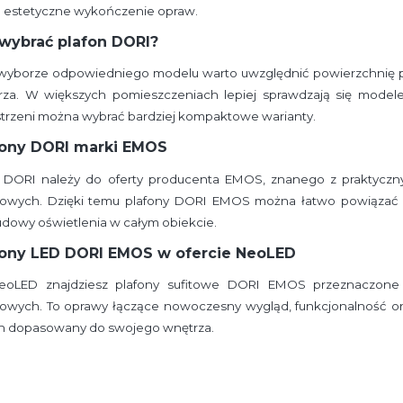
estetyczne wykończenie opraw.
 wybrać plafon DORI?
 wyborze odpowiedniego modelu warto uwzględnić powierzchnię po
rza. W większych pomieszczeniach lepiej sprawdzają się model
trzeni można wybrać bardziej kompaktowe warianty.
fony DORI marki EMOS
a DORI należy do oferty producenta EMOS, znanego z praktycz
kowych. Dzięki temu plafony DORI EMOS można łatwo powiązać z 
dowy oświetlenia w całym obiekcie.
fony LED DORI EMOS w ofercie NeoLED
oLED znajdziesz plafony sufitowe DORI EMOS przeznaczone 
kowych. To oprawy łączące nowoczesny wygląd, funkcjonalność or
on dopasowany do swojego wnętrza.