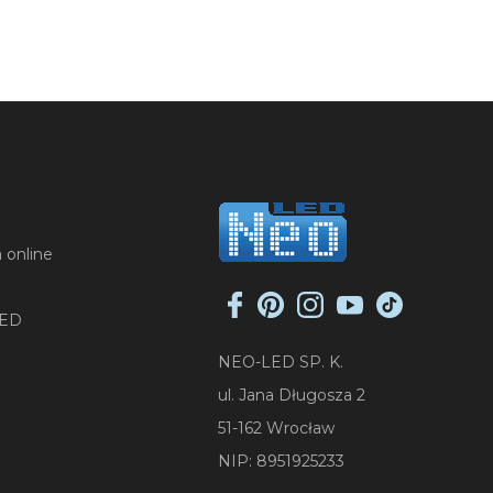
 online
LED
NEO-LED SP. K.
ul. Jana Długosza 2
51-162 Wrocław
NIP: 8951925233