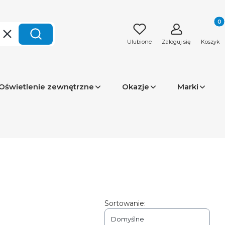
Produk
Wyczyść
Szukaj
Ulubione
Zaloguj się
Koszyk
Oświetlenie zewnętrzne
Okazje
Marki
Sortowanie:
Domyślne