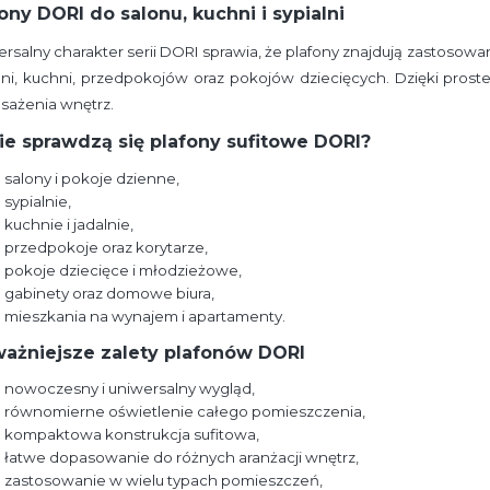
ony DORI do salonu, kuchni i sypialni
rsalny charakter serii DORI sprawia, że plafony znajdują zastosow
alni, kuchni, przedpokojów oraz pokojów dziecięcych. Dzięki pro
sażenia wnętrz.
ie sprawdzą się plafony sufitowe DORI?
salony i pokoje dzienne,
sypialnie,
kuchnie i jadalnie,
przedpokoje oraz korytarze,
pokoje dziecięce i młodzieżowe,
gabinety oraz domowe biura,
mieszkania na wynajem i apartamenty.
ważniejsze zalety plafonów DORI
nowoczesny i uniwersalny wygląd,
równomierne oświetlenie całego pomieszczenia,
kompaktowa konstrukcja sufitowa,
łatwe dopasowanie do różnych aranżacji wnętrz,
zastosowanie w wielu typach pomieszczeń,