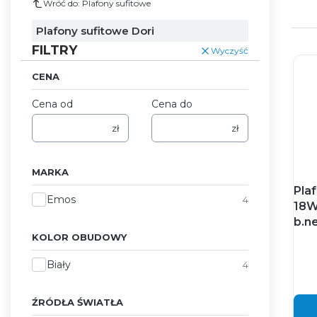
Wróć do: Plafony sufitowe
Plafony sufitowe Dori
FILTRY
Wyczyść
CENA
Cena od
Cena do
zł
zł
MARKA
Pla
Marka
Emos
4
18W
b.n
KOLOR OBUDOWY
Kolor obudowy
Biały
4
ŹRÓDŁA ŚWIATŁA