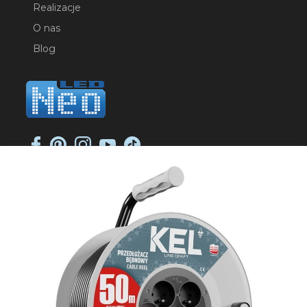
Realizacje
O nas
Blog
NEO-LED SP. K.
ul. Jana Długosza 2
51-162 Wrocław
NIP: 8951925233
sklep@neoled.pl