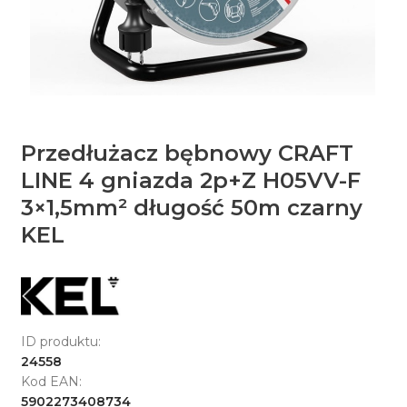
Przedłużacz bębnowy CRAFT
LINE 4 gniazda 2p+Z H05VV-F
3×1,5mm² długość 50m czarny
KEL
ID produktu:
24558
Kod EAN:
5902273408734