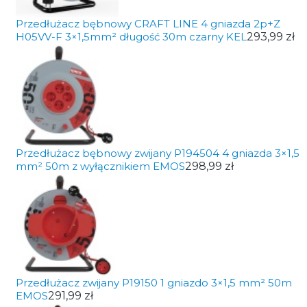
Przedłużacz bębnowy CRAFT LINE 4 gniazda 2p+Z
H05VV-F 3×1,5mm² długość 30m czarny KEL
293,99 zł
Przedłużacz bębnowy zwijany P194504 4 gniazda 3×1,5
mm² 50m z wyłącznikiem EMOS
298,99 zł
Przedłużacz zwijany P19150 1 gniazdo 3×1,5 mm² 50m
EMOS
291,99 zł