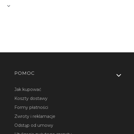
Linki w stopce
POMOC
Jak kupować
Koszty dostawy
Formy płatności
Zwroty i reklamacje
Odstąp od umowy