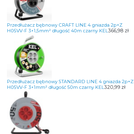
Przedłużacz bębnowy CRAFT LINE 4 gniazda 2p+Z
H05VV-F 3×1,5mm² długość 40m czarny KEL
366,98 zł
Przedłużacz bębnowy STANDARD LINE 4 gniazda 2p+Z
H05VV-F 3×1mm² długość 50m czarny KEL
320,99 zł