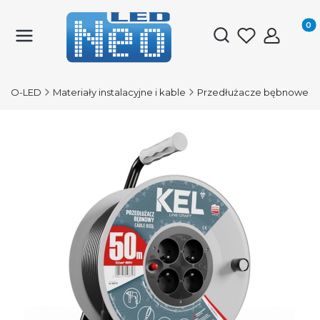
Produk
Otwórz wyszukiwark
NEO-LED
Materiały instalacyjne i kable
Przedłużacze bębnowe