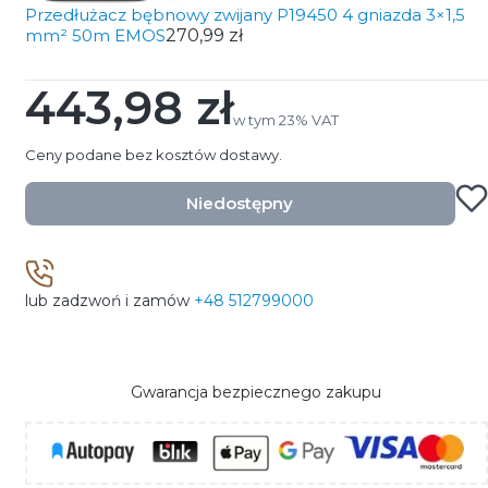
Przedłużacz bębnowy zwijany P19450 4 gniazda 3×1,5
mm² 50m EMOS
270,99 zł
443,98 zł
Cena
w tym 23% VAT
w tym
23%
VAT
Ceny podane bez kosztów dostawy.
Niedostępny
lub zadzwoń i zamów
+48 512799000
Gwarancja bezpiecznego zakupu